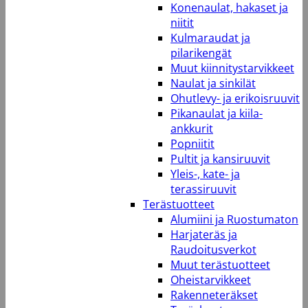
Konenaulat, hakaset ja
niitit
Kulmaraudat ja
pilarikengät
Muut kiinnitystarvikkeet
Naulat ja sinkilät
Ohutlevy- ja erikoisruuvit
Pikanaulat ja kiila-
ankkurit
Popniitit
Pultit ja kansiruuvit
Yleis-, kate- ja
terassiruuvit
Terästuotteet
Alumiini ja Ruostumaton
Harjateräs ja
Raudoitusverkot
Muut terästuotteet
Oheistarvikkeet
Rakenneteräkset