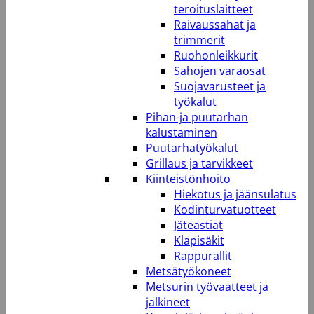
teroituslaitteet
Raivaussahat ja
trimmerit
Ruohonleikkurit
Sahojen varaosat
Suojavarusteet ja
työkalut
Pihan-ja puutarhan
kalustaminen
Puutarhatyökalut
Grillaus ja tarvikkeet
Kiinteistönhoito
Hiekotus ja jäänsulatus
Kodinturvatuotteet
Jäteastiat
Klapisäkit
Rappurallit
Metsätyökoneet
Metsurin työvaatteet ja
jalkineet