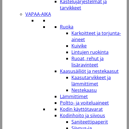
Kastelujärjestelmät ja
tarvikkeet
VAPAA-AIKA
Ruoka
Karkoitteet ja torjunta-
aineet
Kuivike
Lintujen ruokinta
Ruoat, rehut ja
lisäravinteet
Kaasusäiliöt ja nestekaasut
Kaasutarvikkeet ja
lämmittimet
Nestekaasu
Lämmittimet
Poltto- ja voiteluaineet
Kodin käyttötavarat
Kodinhoito ja siivous
Saniteettipaperit
Siivous-ja