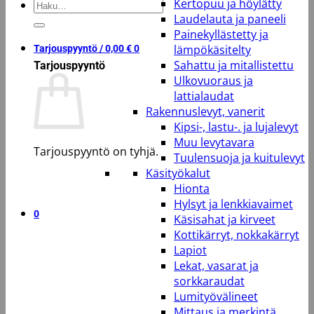
Kertopuu ja höylätty
Etsi:
Laudelauta ja paneeli
Painekyllästetty ja
lämpökäsitelty
Tarjouspyyntö /
0,00
€
0
Sahattu ja mitallistettu
Tarjouspyyntö
Ulkovuoraus ja
lattialaudat
Rakennuslevyt, vanerit
Kipsi-, lastu-. ja lujalevyt
Muu levytavara
Tarjouspyyntö on tyhjä.
Tuulensuoja ja kuitulevyt
Käsityökalut
Takaisin kauppaan
Hionta
Hylsyt ja lenkkiavaimet
0
Käsisahat ja kirveet
Kottikärryt, nokkakärryt
Lapiot
Lekat, vasarat ja
sorkkaraudat
Lumityövälineet
Mittaus ja merkintä