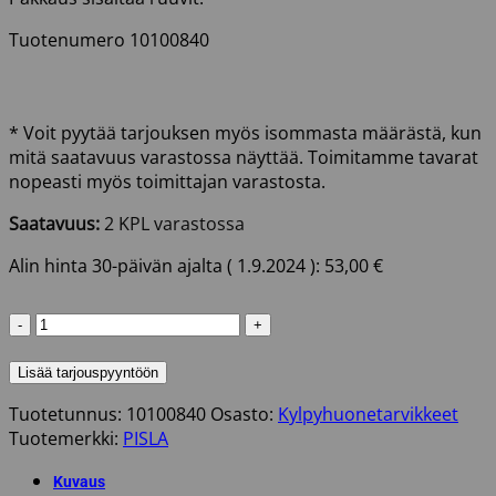
Tuotenumero 10100840
* Voit pyytää tarjouksen myös isommasta määrästä, kun
mitä saatavuus varastossa näyttää. Toimitamme tavarat
nopeasti myös toimittajan varastosta.
Saatavuus:
2 KPL varastossa
Alin hinta 30-päivän ajalta (
1.9.2024
):
53,00
€
TUKITANKO
610MM
VALKOINEN
Lisää tarjouspyyntöön
määrä
Tuotetunnus:
10100840
Osasto:
Kylpyhuonetarvikkeet
Tuotemerkki:
PISLA
Kuvaus