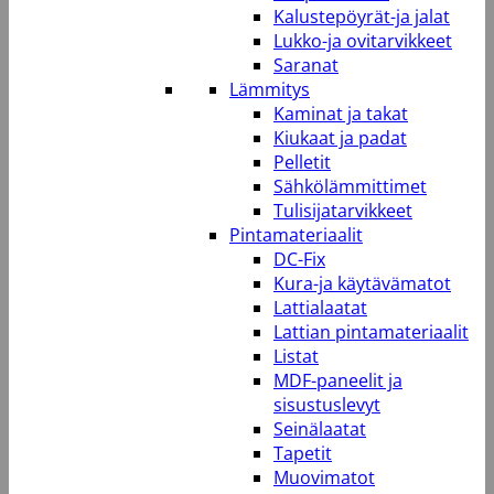
Kalustepöyrät-ja jalat
Lukko-ja ovitarvikkeet
Saranat
Lämmitys
Kaminat ja takat
Kiukaat ja padat
Pelletit
Sähkölämmittimet
Tulisijatarvikkeet
Pintamateriaalit
DC-Fix
Kura-ja käytävämatot
Lattialaatat
Lattian pintamateriaalit
Listat
MDF-paneelit ja
sisustuslevyt
Seinälaatat
Tapetit
Muovimatot