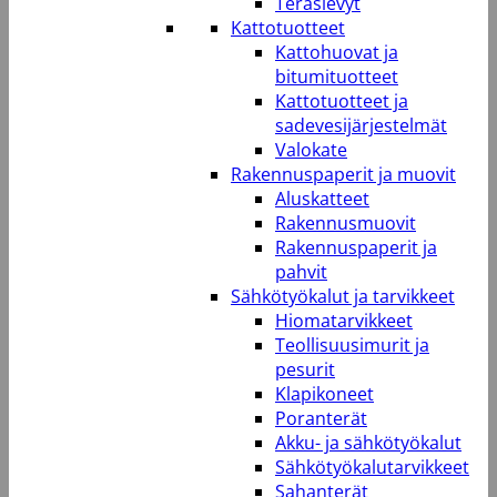
Teräslevyt
Kattotuotteet
Kattohuovat ja
bitumituotteet
Kattotuotteet ja
sadevesijärjestelmät
Valokate
Rakennuspaperit ja muovit
Aluskatteet
Rakennusmuovit
Rakennuspaperit ja
pahvit
Sähkötyökalut ja tarvikkeet
Hiomatarvikkeet
Teollisuusimurit ja
pesurit
Klapikoneet
Poranterät
Akku- ja sähkötyökalut
Sähkötyökalutarvikkeet
Sahanterät