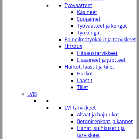
Työvaatteet
Käsineet
Suojaimet
Työvaatteet ja kengät
Työkengät
Paineilmatyökalut ja tarvikkeet
Hitsaus
Hitsaustarvikkeet
Lisäaineet ja juotteet
Harkot, laastit ja tiilet
Harkot
Laastit
Tiilet
LVIS
LVI-tarvikkeet
Altaat ja hajulukot
Betonirenkaat ja kannet
Hanat, suihkusetit ja
tarvikkeet