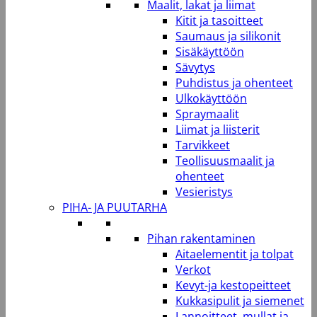
Maalit, lakat ja liimat
Kitit ja tasoitteet
Saumaus ja silikonit
Sisäkäyttöön
Sävytys
Puhdistus ja ohenteet
Ulkokäyttöön
Spraymaalit
Liimat ja liisterit
Tarvikkeet
Teollisuusmaalit ja
ohenteet
Vesieristys
PIHA- JA PUUTARHA
Pihan rakentaminen
Aitaelementit ja tolpat
Verkot
Kevyt-ja kestopeitteet
Kukkasipulit ja siemenet
Lannoitteet, mullat ja