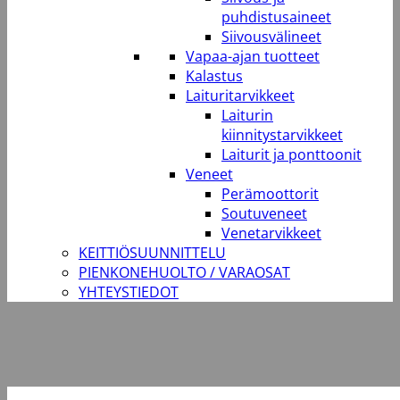
puhdistusaineet
Siivousvälineet
Vapaa-ajan tuotteet
Kalastus
Laituritarvikkeet
Laiturin
kiinnitystarvikkeet
Laiturit ja ponttoonit
Veneet
Perämoottorit
Soutuveneet
Venetarvikkeet
KEITTIÖSUUNNITTELU
PIENKONEHUOLTO / VARAOSAT
YHTEYSTIEDOT