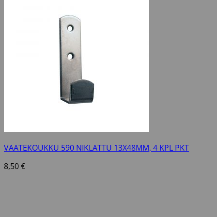
VAATEKOUKKU 590 NIKLATTU 13X48MM, 4 KPL PKT
8,50
€