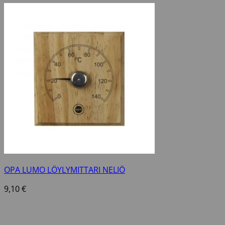
OPA LUMO LÖYLYMITTARI NELIÖ
9,10
€