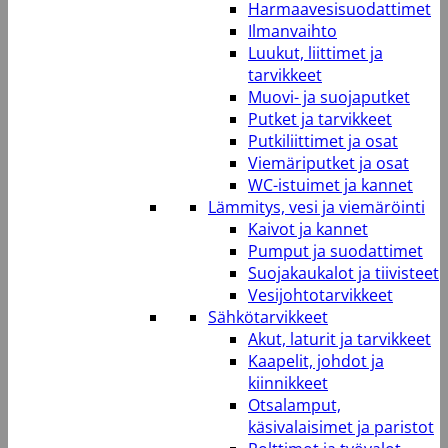
Harmaavesisuodattimet
Ilmanvaihto
Luukut, liittimet ja
tarvikkeet
Muovi- ja suojaputket
Putket ja tarvikkeet
Putkiliittimet ja osat
Viemäriputket ja osat
WC-istuimet ja kannet
Lämmitys, vesi ja viemäröinti
Kaivot ja kannet
Pumput ja suodattimet
Suojakaukalot ja tiivisteet
Vesijohtotarvikkeet
Sähkötarvikkeet
Akut, laturit ja tarvikkeet
Kaapelit, johdot ja
kiinnikkeet
Otsalamput,
käsivalaisimet ja paristot