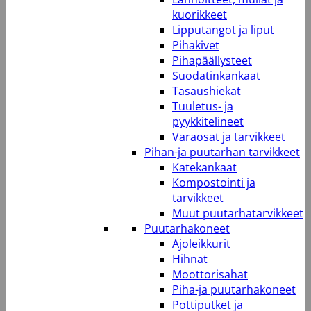
kuorikkeet
Lipputangot ja liput
Pihakivet
Pihapäällysteet
Suodatinkankaat
Tasaushiekat
Tuuletus- ja
pyykkitelineet
Varaosat ja tarvikkeet
Pihan-ja puutarhan tarvikkeet
Katekankaat
Kompostointi ja
tarvikkeet
Muut puutarhatarvikkeet
Puutarhakoneet
Ajoleikkurit
Hihnat
Moottorisahat
Piha-ja puutarhakoneet
Pottiputket ja