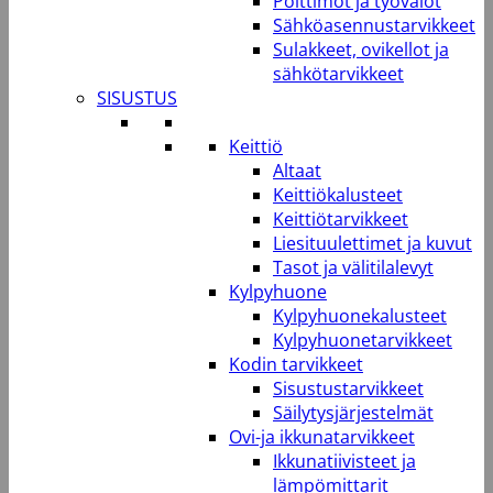
Polttimot ja työvalot
Sähköasennustarvikkeet
Sulakkeet, ovikellot ja
sähkötarvikkeet
SISUSTUS
Keittiö
Altaat
Keittiökalusteet
Keittiötarvikkeet
Liesituulettimet ja kuvut
Tasot ja välitilalevyt
Kylpyhuone
Kylpyhuonekalusteet
Kylpyhuonetarvikkeet
Kodin tarvikkeet
Sisustustarvikkeet
Säilytysjärjestelmät
Ovi-ja ikkunatarvikkeet
Ikkunatiivisteet ja
lämpömittarit