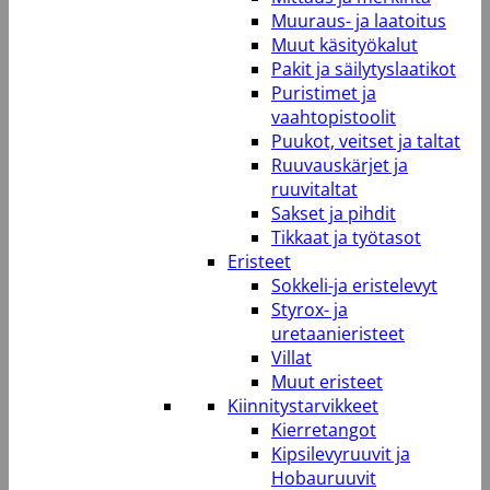
Muuraus- ja laatoitus
Muut käsityökalut
Pakit ja säilytyslaatikot
Puristimet ja
vaahtopistoolit
Puukot, veitset ja taltat
Ruuvauskärjet ja
ruuvitaltat
Sakset ja pihdit
Tikkaat ja työtasot
Eristeet
Sokkeli-ja eristelevyt
Styrox- ja
uretaanieristeet
Villat
Muut eristeet
Kiinnitystarvikkeet
Kierretangot
Kipsilevyruuvit ja
Hobauruuvit