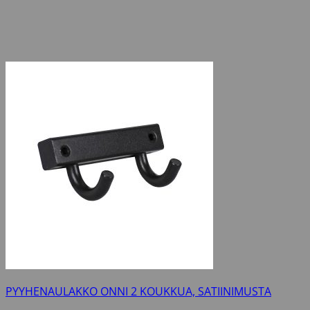
PYYHENAULAKKO ONNI 2 KOUKKUA, SATIINIMUSTA