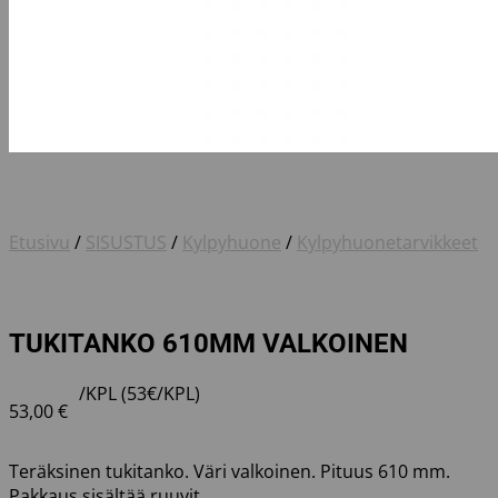
Etusivu
/
SISUSTUS
/
Kylpyhuone
/
Kylpyhuonetarvikkeet
TUKITANKO 610MM VALKOINEN
/KPL (53€/KPL)
53,00
€
Teräksinen tukitanko. Väri valkoinen. Pituus 610 mm.
Pakkaus sisältää ruuvit.