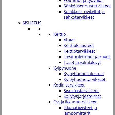
Polttimot ja työvalot
Sähköasennustarvikkeet
Sulakkeet, ovikellot ja
sähkötarvikkeet
SISUSTUS
Keittiö
Altaat
Keittiökalusteet
Keittiötarvikkeet
Liesituulettimet ja kuvut
Tasot ja välitilalevyt
Kylpyhuone
Kylpyhuonekalusteet
Kylpyhuonetarvikkeet
Kodin tarvikkeet
Sisustustarvikkeet
Säilytysjärjestelmät
Ovi-ja ikkunatarvikkeet
Ikkunatiivisteet ja
lämpömittarit