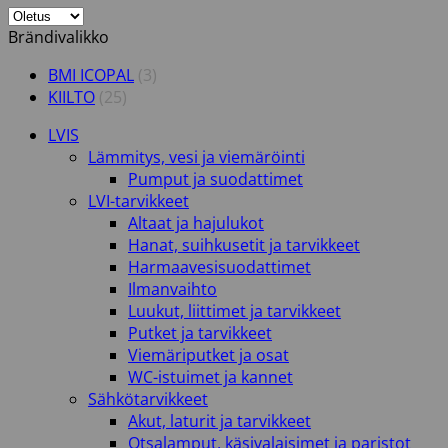
Brändivalikko
BMI ICOPAL
(3)
KIILTO
(25)
LVIS
Lämmitys, vesi ja viemäröinti
Pumput ja suodattimet
LVI-tarvikkeet
Altaat ja hajulukot
Hanat, suihkusetit ja tarvikkeet
Harmaavesisuodattimet
Ilmanvaihto
Luukut, liittimet ja tarvikkeet
Putket ja tarvikkeet
Viemäriputket ja osat
WC-istuimet ja kannet
Sähkötarvikkeet
Akut, laturit ja tarvikkeet
Otsalamput, käsivalaisimet ja paristot