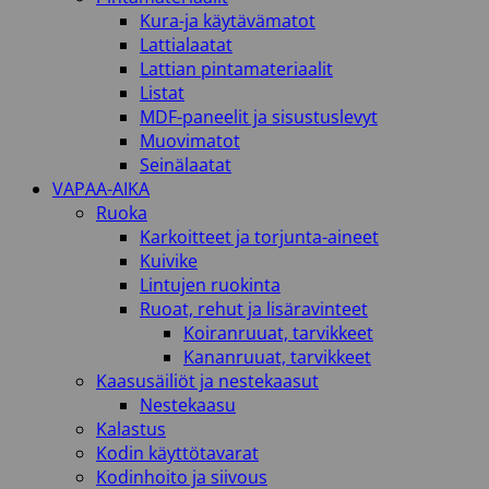
Kura-ja käytävämatot
Lattialaatat
Lattian pintamateriaalit
Listat
MDF-paneelit ja sisustuslevyt
Muovimatot
Seinälaatat
VAPAA-AIKA
Ruoka
Karkoitteet ja torjunta-aineet
Kuivike
Lintujen ruokinta
Ruoat, rehut ja lisäravinteet
Koiranruuat, tarvikkeet
Kananruuat, tarvikkeet
Kaasusäiliöt ja nestekaasut
Nestekaasu
Kalastus
Kodin käyttötavarat
Kodinhoito ja siivous