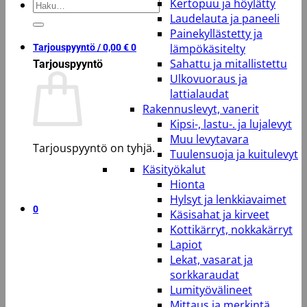
Kertopuu ja höylätty
Etsi:
Laudelauta ja paneeli
Painekyllästetty ja
lämpökäsitelty
Tarjouspyyntö /
0,00
€
0
Sahattu ja mitallistettu
Tarjouspyyntö
Ulkovuoraus ja
lattialaudat
Rakennuslevyt, vanerit
Kipsi-, lastu-. ja lujalevyt
Muu levytavara
Tarjouspyyntö on tyhjä.
Tuulensuoja ja kuitulevyt
Käsityökalut
Takaisin kauppaan
Hionta
Hylsyt ja lenkkiavaimet
0
Käsisahat ja kirveet
Kottikärryt, nokkakärryt
Lapiot
Lekat, vasarat ja
sorkkaraudat
Lumityövälineet
Mittaus ja merkintä