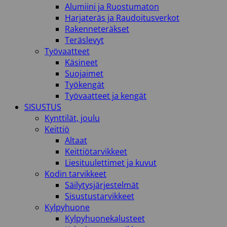
Alumiini ja Ruostumaton
Harjateräs ja Raudoitusverkot
Rakenneteräkset
Teräslevyt
Työvaatteet
Käsineet
Suojaimet
Työkengät
Työvaatteet ja kengät
SISUSTUS
Kynttilät, joulu
Keittiö
Altaat
Keittiötarvikkeet
Liesituulettimet ja kuvut
Kodin tarvikkeet
Säilytysjärjestelmät
Sisustustarvikkeet
Kylpyhuone
Kylpyhuonekalusteet