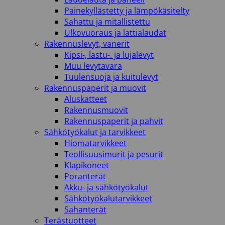
Painekyllästetty ja lämpökäsitelty
Sahattu ja mitallistettu
Ulkovuoraus ja lattialaudat
Rakennuslevyt, vanerit
Kipsi-, lastu-. ja lujalevyt
Muu levytavara
Tuulensuoja ja kuitulevyt
Rakennuspaperit ja muovit
Aluskatteet
Rakennusmuovit
Rakennuspaperit ja pahvit
Sähkötyökalut ja tarvikkeet
Hiomatarvikkeet
Teollisuusimurit ja pesurit
Klapikoneet
Poranterät
Akku- ja sähkötyökalut
Sähkötyökalutarvikkeet
Sahanterät
Terästuotteet