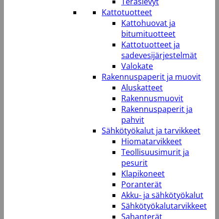
Teräslevyt
Kattotuotteet
Kattohuovat ja
bitumituotteet
Kattotuotteet ja
sadevesijärjestelmät
Valokate
Rakennuspaperit ja muovit
Aluskatteet
Rakennusmuovit
Rakennuspaperit ja
pahvit
Sähkötyökalut ja tarvikkeet
Hiomatarvikkeet
Teollisuusimurit ja
pesurit
Klapikoneet
Poranterät
Akku- ja sähkötyökalut
Sähkötyökalutarvikkeet
Sahanterät