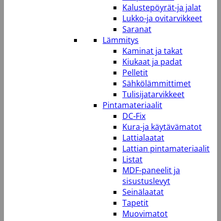
Kalustepöyrät-ja jalat
Lukko-ja ovitarvikkeet
Saranat
Lämmitys
Kaminat ja takat
Kiukaat ja padat
Pelletit
Sähkölämmittimet
Tulisijatarvikkeet
Pintamateriaalit
DC-Fix
Kura-ja käytävämatot
Lattialaatat
Lattian pintamateriaalit
Listat
MDF-paneelit ja
sisustuslevyt
Seinälaatat
Tapetit
Muovimatot