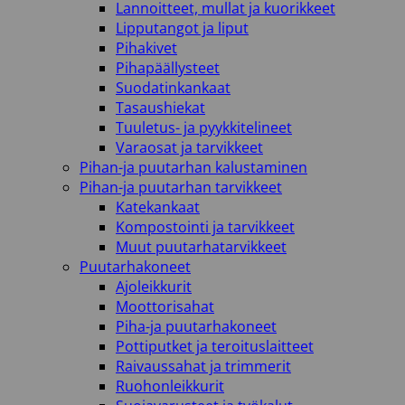
Lannoitteet, mullat ja kuorikkeet
Lipputangot ja liput
Pihakivet
Pihapäällysteet
Suodatinkankaat
Tasaushiekat
Tuuletus- ja pyykkitelineet
Varaosat ja tarvikkeet
Pihan-ja puutarhan kalustaminen
Pihan-ja puutarhan tarvikkeet
Katekankaat
Kompostointi ja tarvikkeet
Muut puutarhatarvikkeet
Puutarhakoneet
Ajoleikkurit
Moottorisahat
Piha-ja puutarhakoneet
Pottiputket ja teroituslaitteet
Raivaussahat ja trimmerit
Ruohonleikkurit