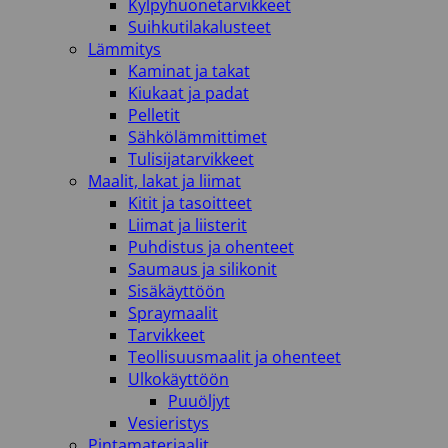
Kylpyhuonetarvikkeet
Suihkutilakalusteet
Lämmitys
Kaminat ja takat
Kiukaat ja padat
Pelletit
Sähkölämmittimet
Tulisijatarvikkeet
Maalit, lakat ja liimat
Kitit ja tasoitteet
Liimat ja liisterit
Puhdistus ja ohenteet
Saumaus ja silikonit
Sisäkäyttöön
Spraymaalit
Tarvikkeet
Teollisuusmaalit ja ohenteet
Ulkokäyttöön
Puuöljyt
Vesieristys
Pintamateriaalit