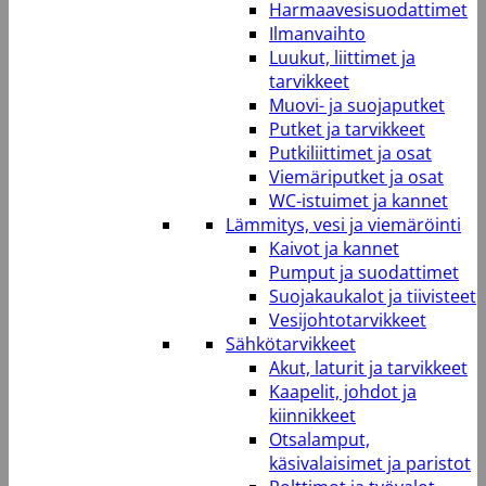
Harmaavesisuodattimet
Ilmanvaihto
Luukut, liittimet ja
tarvikkeet
Muovi- ja suojaputket
Putket ja tarvikkeet
Putkiliittimet ja osat
Viemäriputket ja osat
WC-istuimet ja kannet
Lämmitys, vesi ja viemäröinti
Kaivot ja kannet
Pumput ja suodattimet
Suojakaukalot ja tiivisteet
Vesijohtotarvikkeet
Sähkötarvikkeet
Akut, laturit ja tarvikkeet
Kaapelit, johdot ja
kiinnikkeet
Otsalamput,
käsivalaisimet ja paristot