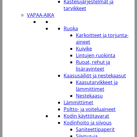
Kastelujärjestelmät ja
tarvikkeet
VAPAA-AIKA
Ruoka
Karkoitteet ja torjunta-
aineet
Kuivike
Lintujen ruokinta
Ruoat, rehut ja
lisäravinteet
Kaasusäiliöt ja nestekaasut
Kaasutarvikkeet ja
lämmittimet
Nestekaasu
Lämmittimet
Poltto- ja voiteluaineet
Kodin käyttötavarat
Kodinhoito ja siivous
Saniteettipaperit
Siivous-ja