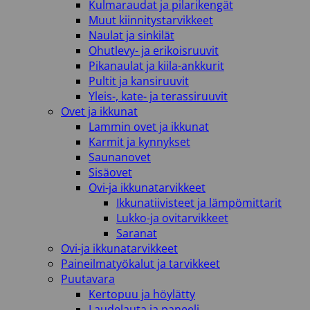
Kulmaraudat ja pilarikengät
Muut kiinnitystarvikkeet
Naulat ja sinkilät
Ohutlevy- ja erikoisruuvit
Pikanaulat ja kiila-ankkurit
Pultit ja kansiruuvit
Yleis-, kate- ja terassiruuvit
Ovet ja ikkunat
Lammin ovet ja ikkunat
Karmit ja kynnykset
Saunanovet
Sisäovet
Ovi-ja ikkunatarvikkeet
Ikkunatiivisteet ja lämpömittarit
Lukko-ja ovitarvikkeet
Saranat
Ovi-ja ikkunatarvikkeet
Paineilmatyökalut ja tarvikkeet
Puutavara
Kertopuu ja höylätty
Laudelauta ja paneeli