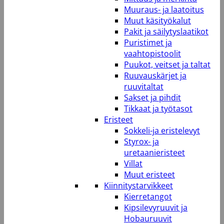
Muuraus- ja laatoitus
Muut käsityökalut
Pakit ja säilytyslaatikot
Puristimet ja
vaahtopistoolit
Puukot, veitset ja taltat
Ruuvauskärjet ja
ruuvitaltat
Sakset ja pihdit
Tikkaat ja työtasot
Eristeet
Sokkeli-ja eristelevyt
Styrox- ja
uretaanieristeet
Villat
Muut eristeet
Kiinnitystarvikkeet
Kierretangot
Kipsilevyruuvit ja
Hobauruuvit