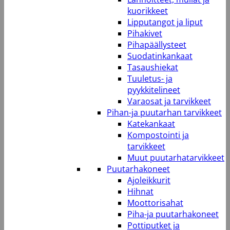
kuorikkeet
Lipputangot ja liput
Pihakivet
Pihapäällysteet
Suodatinkankaat
Tasaushiekat
Tuuletus- ja
pyykkitelineet
Varaosat ja tarvikkeet
Pihan-ja puutarhan tarvikkeet
Katekankaat
Kompostointi ja
tarvikkeet
Muut puutarhatarvikkeet
Puutarhakoneet
Ajoleikkurit
Hihnat
Moottorisahat
Piha-ja puutarhakoneet
Pottiputket ja