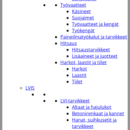
Työvaatteet
Käsineet
Suojaimet
Työvaatteet ja kengät
Työkengät
Paineilmatyökalut ja tarvikkeet
Hitsaus
Hitsaustarvikkeet
Lisäaineet ja juotteet
Harkot, laastit ja tiilet
Harkot
Laastit
Tiilet
LVIS
LVI-tarvikkeet
Altaat ja hajulukot
Betonirenkaat ja kannet
Hanat, suihkusetit ja
tarvikkeet