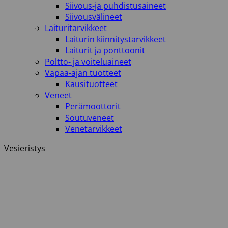
Siivous-ja puhdistusaineet
Siivousvälineet
Laituritarvikkeet
Laiturin kiinnitystarvikkeet
Laiturit ja ponttoonit
Poltto- ja voiteluaineet
Vapaa-ajan tuotteet
Kausituotteet
Veneet
Perämoottorit
Soutuveneet
Venetarvikkeet
Vesieristys