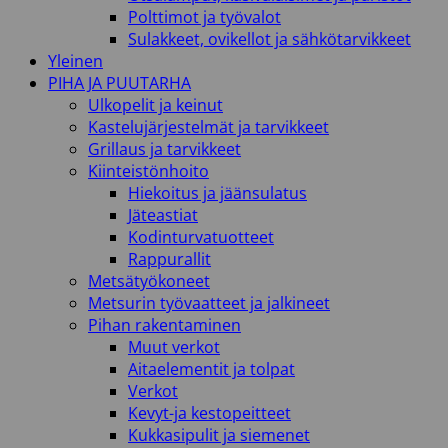
Polttimot ja työvalot
Sulakkeet, ovikellot ja sähkötarvikkeet
Yleinen
PIHA JA PUUTARHA
Ulkopelit ja keinut
Kastelujärjestelmät ja tarvikkeet
Grillaus ja tarvikkeet
Kiinteistönhoito
Hiekoitus ja jäänsulatus
Jäteastiat
Kodinturvatuotteet
Rappurallit
Metsätyökoneet
Metsurin työvaatteet ja jalkineet
Pihan rakentaminen
Muut verkot
Aitaelementit ja tolpat
Verkot
Kevyt-ja kestopeitteet
Kukkasipulit ja siemenet