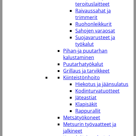
teroituslaitteet
Raivaussahat ja
trimmerit
Ruohonleikkurit
Sahojen varaosat
Suojavarusteet ja
työkalut
Pihan-ja puutarhan
kalustaminen
Puutarhatyökalut
Grillaus ja tarvikkeet
Kiinteistönhoito
Hiekotus ja jäänsulatus
Kodinturvatuotteet
Jäteastiat
Klapisäkit
Rappurallit
Metsätyökoneet
Metsurin työvaatteet ja
jalkineet