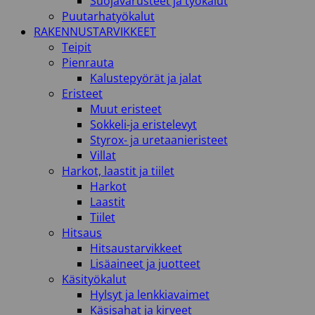
Suojavarusteet ja työkalut
Puutarhatyökalut
RAKENNUSTARVIKKEET
Teipit
Pienrauta
Kalustepyörät ja jalat
Eristeet
Muut eristeet
Sokkeli-ja eristelevyt
Styrox- ja uretaanieristeet
Villat
Harkot, laastit ja tiilet
Harkot
Laastit
Tiilet
Hitsaus
Hitsaustarvikkeet
Lisäaineet ja juotteet
Käsityökalut
Hylsyt ja lenkkiavaimet
Käsisahat ja kirveet