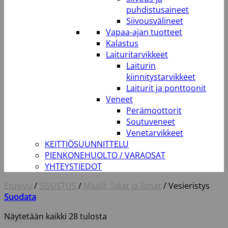
puhdistusaineet
Siivousvälineet
Vapaa-ajan tuotteet
Kalastus
Laituritarvikkeet
Laiturin
kiinnitystarvikkeet
Laiturit ja ponttoonit
Veneet
Perämoottorit
Soutuveneet
Venetarvikkeet
KEITTIÖSUUNNITTELU
PIENKONEHUOLTO / VARAOSAT
YHTEYSTIEDOT
Etusivu
/
SISUSTUS
/
Maalit, lakat ja liimat
/
Vesieristys
Suodata
Näytetään kaikki 28 tulosta