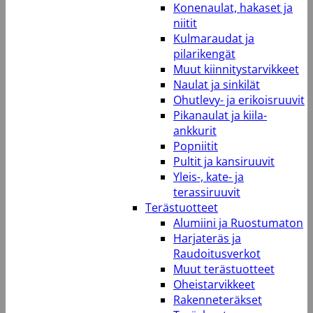
Konenaulat, hakaset ja
niitit
Kulmaraudat ja
pilarikengät
Muut kiinnitystarvikkeet
Naulat ja sinkilät
Ohutlevy- ja erikoisruuvit
Pikanaulat ja kiila-
ankkurit
Popniitit
Pultit ja kansiruuvit
Yleis-, kate- ja
terassiruuvit
Terästuotteet
Alumiini ja Ruostumaton
Harjateräs ja
Raudoitusverkot
Muut terästuotteet
Oheistarvikkeet
Rakenneteräkset