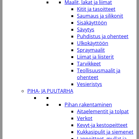
Maalit, lakat ja liimat
Kitit ja tasoitteet
Saumaus ja silikonit
Sisäkäyttöön
Sävytys
Puhdistus ja ohenteet
Ulkokäyttöön
Spraymaalit
Liimat ja liisterit
Tarvikkeet
Teollisuusmaalit ja
ohenteet
Vesieristys
PIHA- JA PUUTARHA
Pihan rakentaminen
Aitaelementit ja tolpat
Verkot
Kevyt-ja kestopeitteet
Kukkasipulit ja siemenet
Lannoitteet, mullat ja