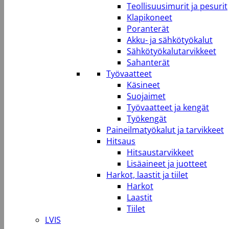
Teollisuusimurit ja pesurit
Klapikoneet
Poranterät
Akku- ja sähkötyökalut
Sähkötyökalutarvikkeet
Sahanterät
Työvaatteet
Käsineet
Suojaimet
Työvaatteet ja kengät
Työkengät
Paineilmatyökalut ja tarvikkeet
Hitsaus
Hitsaustarvikkeet
Lisäaineet ja juotteet
Harkot, laastit ja tiilet
Harkot
Laastit
Tiilet
LVIS