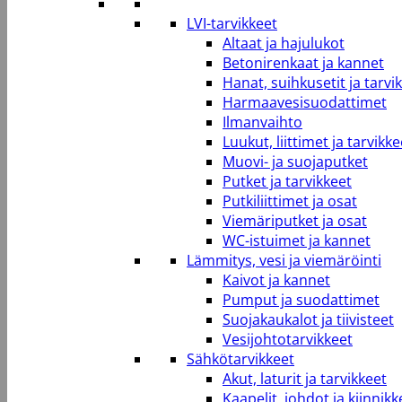
LVI-tarvikkeet
Altaat ja hajulukot
Betonirenkaat ja kannet
Hanat, suihkusetit ja tarvi
Harmaavesisuodattimet
Ilmanvaihto
Luukut, liittimet ja tarvikke
Muovi- ja suojaputket
Putket ja tarvikkeet
Putkiliittimet ja osat
Viemäriputket ja osat
WC-istuimet ja kannet
Lämmitys, vesi ja viemäröinti
Kaivot ja kannet
Pumput ja suodattimet
Suojakaukalot ja tiivisteet
Vesijohtotarvikkeet
Sähkötarvikkeet
Akut, laturit ja tarvikkeet
Kaapelit, johdot ja kiinnikk