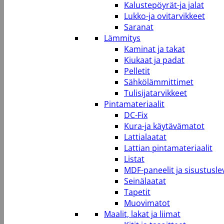
Kalustepöyrät-ja jalat
Lukko-ja ovitarvikkeet
Saranat
Lämmitys
Kaminat ja takat
Kiukaat ja padat
Pelletit
Sähkölämmittimet
Tulisijatarvikkeet
Pintamateriaalit
DC-Fix
Kura-ja käytävämatot
Lattialaatat
Lattian pintamateriaalit
Listat
MDF-paneelit ja sisustusle
Seinälaatat
Tapetit
Muovimatot
Maalit, lakat ja liimat