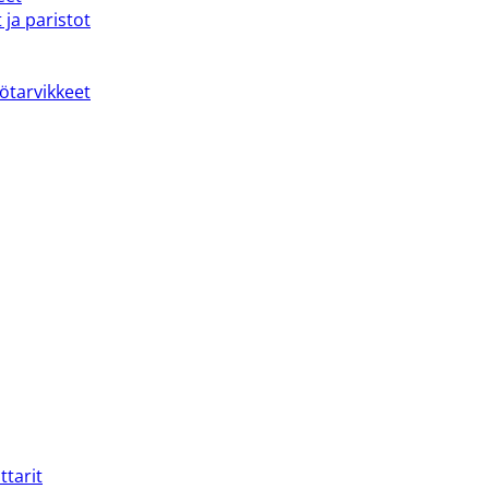
 ja paristot
kötarvikkeet
ttarit