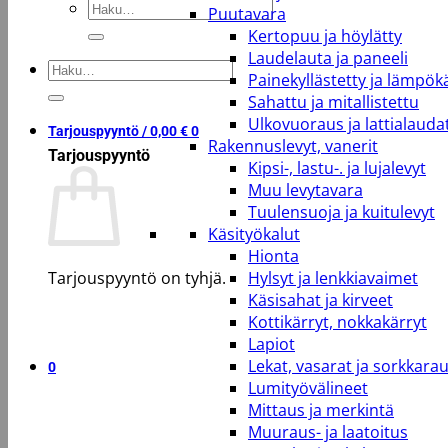
Etsi:
Puutavara
Kertopuu ja höylätty
Laudelauta ja paneeli
Etsi:
Painekyllästetty ja lämpökä
Sahattu ja mitallistettu
Ulkovuoraus ja lattialauda
Tarjouspyyntö /
0,00
€
0
Rakennuslevyt, vanerit
Tarjouspyyntö
Kipsi-, lastu-. ja lujalevyt
Muu levytavara
Tuulensuoja ja kuitulevyt
Käsityökalut
Hionta
Tarjouspyyntö on tyhjä.
Hylsyt ja lenkkiavaimet
Käsisahat ja kirveet
Kottikärryt, nokkakärryt
Takaisin kauppaan
Lapiot
Lekat, vasarat ja sorkkara
0
Lumityövälineet
Mittaus ja merkintä
Muuraus- ja laatoitus