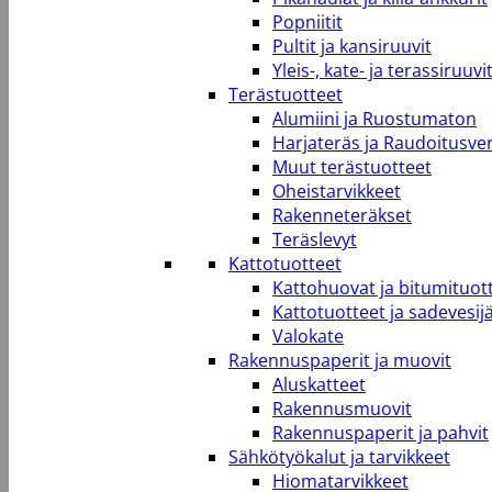
Popniitit
Pultit ja kansiruuvit
Yleis-, kate- ja terassiruuvi
Terästuotteet
Alumiini ja Ruostumaton
Harjateräs ja Raudoitusve
Muut terästuotteet
Oheistarvikkeet
Rakenneteräkset
Teräslevyt
Kattotuotteet
Kattohuovat ja bitumituot
Kattotuotteet ja sadevesij
Valokate
Rakennuspaperit ja muovit
Aluskatteet
Rakennusmuovit
Rakennuspaperit ja pahvit
Sähkötyökalut ja tarvikkeet
Hiomatarvikkeet