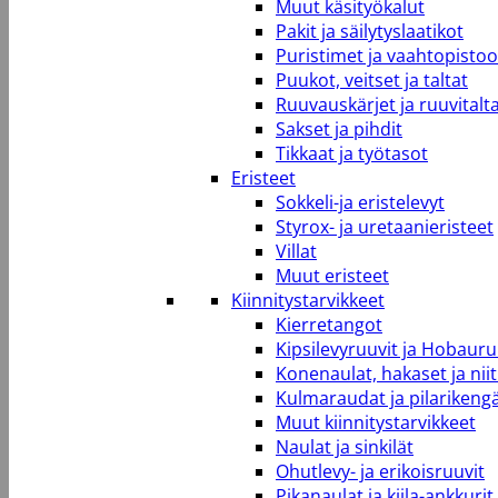
Muut käsityökalut
Pakit ja säilytyslaatikot
Puristimet ja vaahtopistool
Puukot, veitset ja taltat
Ruuvauskärjet ja ruuvitalt
Sakset ja pihdit
Tikkaat ja työtasot
Eristeet
Sokkeli-ja eristelevyt
Styrox- ja uretaanieristeet
Villat
Muut eristeet
Kiinnitystarvikkeet
Kierretangot
Kipsilevyruuvit ja Hobauru
Konenaulat, hakaset ja niit
Kulmaraudat ja pilarikeng
Muut kiinnitystarvikkeet
Naulat ja sinkilät
Ohutlevy- ja erikoisruuvit
Pikanaulat ja kiila-ankkurit