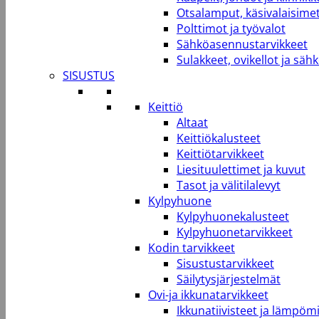
Otsalamput, käsivalaisimet
Polttimot ja työvalot
Sähköasennustarvikkeet
Sulakkeet, ovikellot ja säh
SISUSTUS
Keittiö
Altaat
Keittiökalusteet
Keittiötarvikkeet
Liesituulettimet ja kuvut
Tasot ja välitilalevyt
Kylpyhuone
Kylpyhuonekalusteet
Kylpyhuonetarvikkeet
Kodin tarvikkeet
Sisustustarvikkeet
Säilytysjärjestelmät
Ovi-ja ikkunatarvikkeet
Ikkunatiivisteet ja lämpömi