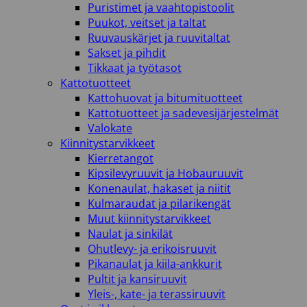
Puristimet ja vaahtopistoolit
Puukot, veitset ja taltat
Ruuvauskärjet ja ruuvitaltat
Sakset ja pihdit
Tikkaat ja työtasot
Kattotuotteet
Kattohuovat ja bitumituotteet
Kattotuotteet ja sadevesijärjestelmät
Valokate
Kiinnitystarvikkeet
Kierretangot
Kipsilevyruuvit ja Hobauruuvit
Konenaulat, hakaset ja niitit
Kulmaraudat ja pilarikengät
Muut kiinnitystarvikkeet
Naulat ja sinkilät
Ohutlevy- ja erikoisruuvit
Pikanaulat ja kiila-ankkurit
Pultit ja kansiruuvit
Yleis-, kate- ja terassiruuvit