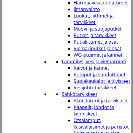
Harmaavesisuodattimet
Ilmanvaihto
Luukut, liittimet ja
tarvikkeet
Muovi- ja suojaputket
Putket ja tarvikkeet
Putkiliittimet ja osat
Viemäriputket ja osat
WC-istuimet ja kannet
Lämmitys, vesi ja viemäröinti
Kaivot ja kannet
Pumput ja suodattimet
Suojakaukalot ja tiivisteet
Vesijohtotarvikkeet
Sähkötarvikkeet
Akut, laturit ja tarvikkeet
Kaapelit, johdot ja
kiinnikkeet
Otsalamput,
käsivalaisimet ja paristot