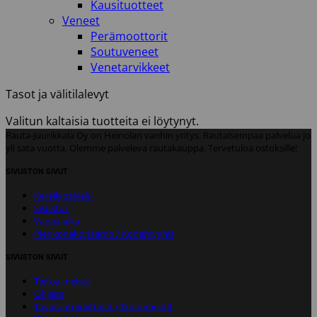
Kausituotteet
Veneet
Perämoottorit
Soutuveneet
Venetarvikkeet
Tasot ja välitilalevyt
Valitun kaltaisia tuotteita ei löytynyt.
Rauta-Juurikkala Oy on Heinolan vanhin yritys. Rautaisempaa palvelua jo
yli sata vuotta. Olemme palveleva rautakauppa. Tervetuloa ostoksille!
SIVUSTON SIVUT
Keräilypalvelu
Sisustus
Vapaa-aika
Pienkonekorjaamo / Konemyynti
SIVUSTON SIVUT
Tietoa meistä
Ohjeita
Tavarantoimittajat / Tuotemerkit