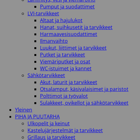
Pumput ja suodattimet
LVI-tarvikkeet
Altaat ja hajulukot
Hanat, suihkusetit ja tarvikkeet
Harmaavesisuodattimet
Ilmanvaihto
Luukut, liittimet ja tarvikkeet
Putket ja tarvikkeet
Viemäriputket ja osat
WC-istuimet ja kannet
Sähkötarvikkeet
Akut, laturit ja tarvikkeet
Otsalamput, käsivalaisimet ja paristot
Polttimot ja työvalot
Sulakkeet, ovikellot ja sähkötarvikkeet
Yleinen
PIHA JA PUUTARHA
Ulkopelit ja keinut
Kastelujärjestelmät ja tarvikkeet
Grillaus ja tarvikkeet