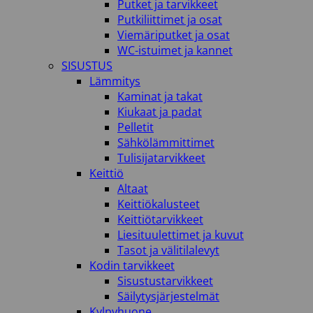
Putket ja tarvikkeet
Putkiliittimet ja osat
Viemäriputket ja osat
WC-istuimet ja kannet
SISUSTUS
Lämmitys
Kaminat ja takat
Kiukaat ja padat
Pelletit
Sähkölämmittimet
Tulisijatarvikkeet
Keittiö
Altaat
Keittiökalusteet
Keittiötarvikkeet
Liesituulettimet ja kuvut
Tasot ja välitilalevyt
Kodin tarvikkeet
Sisustustarvikkeet
Säilytysjärjestelmät
Kylpyhuone