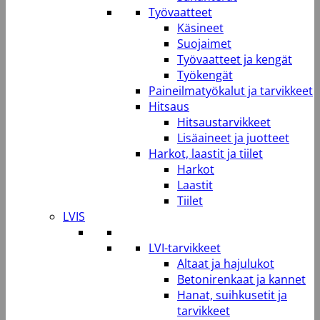
Työvaatteet
Käsineet
Suojaimet
Työvaatteet ja kengät
Työkengät
Paineilmatyökalut ja tarvikkeet
Hitsaus
Hitsaustarvikkeet
Lisäaineet ja juotteet
Harkot, laastit ja tiilet
Harkot
Laastit
Tiilet
LVIS
LVI-tarvikkeet
Altaat ja hajulukot
Betonirenkaat ja kannet
Hanat, suihkusetit ja
tarvikkeet