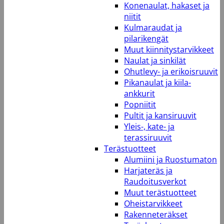
Konenaulat, hakaset ja
niitit
Kulmaraudat ja
pilarikengät
Muut kiinnitystarvikkeet
Naulat ja sinkilät
Ohutlevy- ja erikoisruuvit
Pikanaulat ja kiila-
ankkurit
Popniitit
Pultit ja kansiruuvit
Yleis-, kate- ja
terassiruuvit
Terästuotteet
Alumiini ja Ruostumaton
Harjateräs ja
Raudoitusverkot
Muut terästuotteet
Oheistarvikkeet
Rakenneteräkset