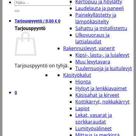
Kertopuu ja höylätty
Etsi:
Laudelauta ja paneeli
Painekyllästetty ja
lämpökäsitelty
Tarjouspyyntö /
0,00
€
0
Sahattu ja mitallistettu
Tarjouspyyntö
Ulkovuoraus ja
lattialaudat
Rakennuslevyt, vanerit
Kipsi-, lastu-. ja lujalevyt
Muu levytavara
Tarjouspyyntö on tyhjä.
Tuulensuoja ja kuitulevyt
Käsityökalut
Takaisin kauppaan
Hionta
Hylsyt ja lenkkiavaimet
0
Käsisahat ja kirveet
Kottikärryt, nokkakärryt
Lapiot
Lekat, vasarat ja
sorkkaraudat
Lumityövälineet
Mittaus ja merkintä