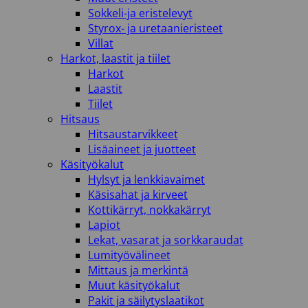
Sokkeli-ja eristelevyt
Styrox- ja uretaanieristeet
Villat
Harkot, laastit ja tiilet
Harkot
Laastit
Tiilet
Hitsaus
Hitsaustarvikkeet
Lisäaineet ja juotteet
Käsityökalut
Hylsyt ja lenkkiavaimet
Käsisahat ja kirveet
Kottikärryt, nokkakärryt
Lapiot
Lekat, vasarat ja sorkkaraudat
Lumityövälineet
Mittaus ja merkintä
Muut käsityökalut
Pakit ja säilytyslaatikot