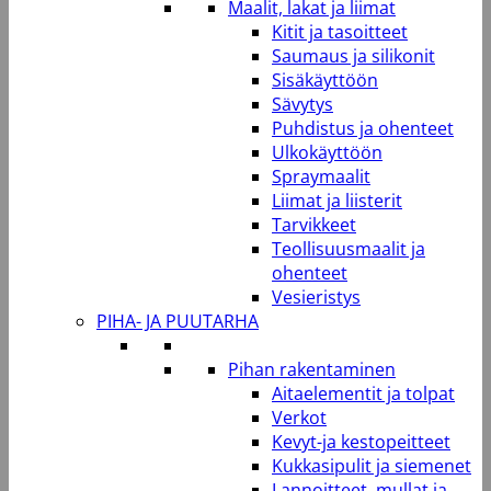
Maalit, lakat ja liimat
Kitit ja tasoitteet
Saumaus ja silikonit
Sisäkäyttöön
Sävytys
Puhdistus ja ohenteet
Ulkokäyttöön
Spraymaalit
Liimat ja liisterit
Tarvikkeet
Teollisuusmaalit ja
ohenteet
Vesieristys
PIHA- JA PUUTARHA
Pihan rakentaminen
Aitaelementit ja tolpat
Verkot
Kevyt-ja kestopeitteet
Kukkasipulit ja siemenet
Lannoitteet, mullat ja