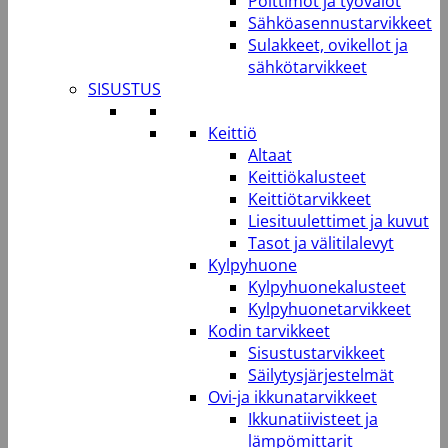
Polttimot ja työvalot
Sähköasennustarvikkeet
Sulakkeet, ovikellot ja
sähkötarvikkeet
SISUSTUS
Keittiö
Altaat
Keittiökalusteet
Keittiötarvikkeet
Liesituulettimet ja kuvut
Tasot ja välitilalevyt
Kylpyhuone
Kylpyhuonekalusteet
Kylpyhuonetarvikkeet
Kodin tarvikkeet
Sisustustarvikkeet
Säilytysjärjestelmät
Ovi-ja ikkunatarvikkeet
Ikkunatiivisteet ja
lämpömittarit