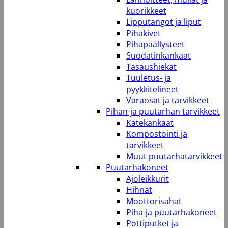
kuorikkeet
Lipputangot ja liput
Pihakivet
Pihapäällysteet
Suodatinkankaat
Tasaushiekat
Tuuletus- ja
pyykkitelineet
Varaosat ja tarvikkeet
Pihan-ja puutarhan tarvikkeet
Katekankaat
Kompostointi ja
tarvikkeet
Muut puutarhatarvikkeet
Puutarhakoneet
Ajoleikkurit
Hihnat
Moottorisahat
Piha-ja puutarhakoneet
Pottiputket ja