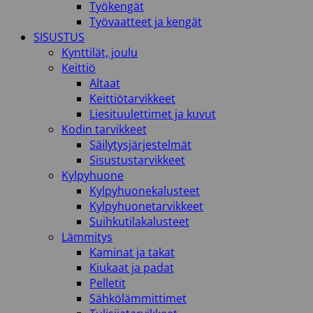
Työkengät
Työvaatteet ja kengät
SISUSTUS
Kynttilät, joulu
Keittiö
Altaat
Keittiötarvikkeet
Liesituulettimet ja kuvut
Kodin tarvikkeet
Säilytysjärjestelmät
Sisustustarvikkeet
Kylpyhuone
Kylpyhuonekalusteet
Kylpyhuonetarvikkeet
Suihkutilakalusteet
Lämmitys
Kaminat ja takat
Kiukaat ja padat
Pelletit
Sähkölämmittimet