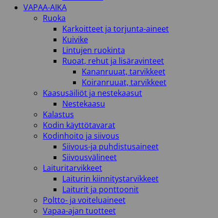
VAPAA-AIKA
Ruoka
Karkoitteet ja torjunta-aineet
Kuivike
Lintujen ruokinta
Ruoat, rehut ja lisäravinteet
Kananruuat, tarvikkeet
Koiranruuat, tarvikkeet
Kaasusäiliöt ja nestekaasut
Nestekaasu
Kalastus
Kodin käyttötavarat
Kodinhoito ja siivous
Siivous-ja puhdistusaineet
Siivousvälineet
Laituritarvikkeet
Laiturin kiinnitystarvikkeet
Laiturit ja ponttoonit
Poltto- ja voiteluaineet
Vapaa-ajan tuotteet