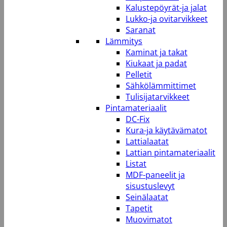
Kalustepöyrät-ja jalat
Lukko-ja ovitarvikkeet
Saranat
Lämmitys
Kaminat ja takat
Kiukaat ja padat
Pelletit
Sähkölämmittimet
Tulisijatarvikkeet
Pintamateriaalit
DC-Fix
Kura-ja käytävämatot
Lattialaatat
Lattian pintamateriaalit
Listat
MDF-paneelit ja
sisustuslevyt
Seinälaatat
Tapetit
Muovimatot