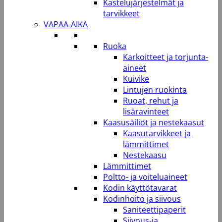
Kastelujärjestelmät ja
tarvikkeet
VAPAA-AIKA
Ruoka
Karkoitteet ja torjunta-
aineet
Kuivike
Lintujen ruokinta
Ruoat, rehut ja
lisäravinteet
Kaasusäiliöt ja nestekaasut
Kaasutarvikkeet ja
lämmittimet
Nestekaasu
Lämmittimet
Poltto- ja voiteluaineet
Kodin käyttötavarat
Kodinhoito ja siivous
Saniteettipaperit
Siivous-ja