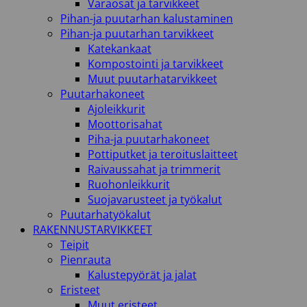
Varaosat ja tarvikkeet
Pihan-ja puutarhan kalustaminen
Pihan-ja puutarhan tarvikkeet
Katekankaat
Kompostointi ja tarvikkeet
Muut puutarhatarvikkeet
Puutarhakoneet
Ajoleikkurit
Moottorisahat
Piha-ja puutarhakoneet
Pottiputket ja teroituslaitteet
Raivaussahat ja trimmerit
Ruohonleikkurit
Suojavarusteet ja työkalut
Puutarhatyökalut
RAKENNUSTARVIKKEET
Teipit
Pienrauta
Kalustepyörät ja jalat
Eristeet
Muut eristeet