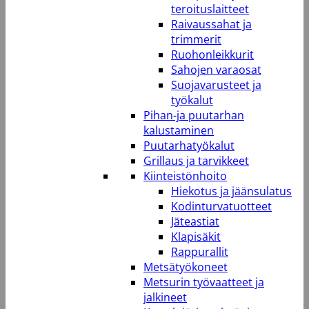
teroituslaitteet
Raivaussahat ja
trimmerit
Ruohonleikkurit
Sahojen varaosat
Suojavarusteet ja
työkalut
Pihan-ja puutarhan
kalustaminen
Puutarhatyökalut
Grillaus ja tarvikkeet
Kiinteistönhoito
Hiekotus ja jäänsulatus
Kodinturvatuotteet
Jäteastiat
Klapisäkit
Rappurallit
Metsätyökoneet
Metsurin työvaatteet ja
jalkineet