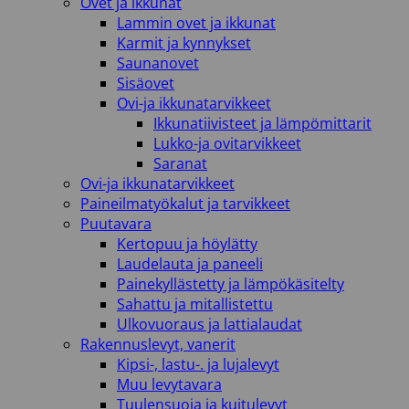
Ovet ja ikkunat
Lammin ovet ja ikkunat
Karmit ja kynnykset
Saunanovet
Sisäovet
Ovi-ja ikkunatarvikkeet
Ikkunatiivisteet ja lämpömittarit
Lukko-ja ovitarvikkeet
Saranat
Ovi-ja ikkunatarvikkeet
Paineilmatyökalut ja tarvikkeet
Puutavara
Kertopuu ja höylätty
Laudelauta ja paneeli
Painekyllästetty ja lämpökäsitelty
Sahattu ja mitallistettu
Ulkovuoraus ja lattialaudat
Rakennuslevyt, vanerit
Kipsi-, lastu-. ja lujalevyt
Muu levytavara
Tuulensuoja ja kuitulevyt