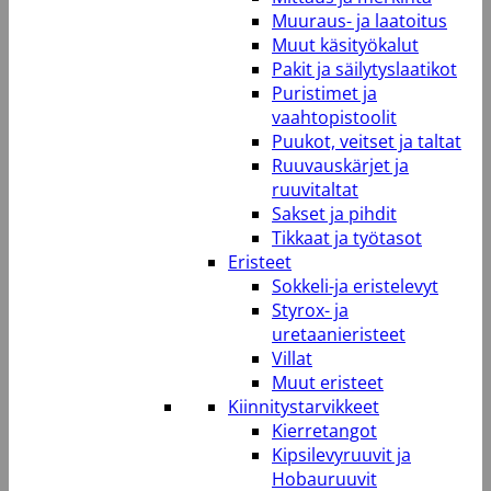
Muuraus- ja laatoitus
Muut käsityökalut
Pakit ja säilytyslaatikot
Puristimet ja
vaahtopistoolit
Puukot, veitset ja taltat
Ruuvauskärjet ja
ruuvitaltat
Sakset ja pihdit
Tikkaat ja työtasot
Eristeet
Sokkeli-ja eristelevyt
Styrox- ja
uretaanieristeet
Villat
Muut eristeet
Kiinnitystarvikkeet
Kierretangot
Kipsilevyruuvit ja
Hobauruuvit