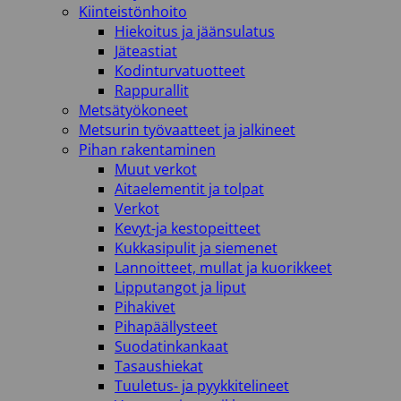
Kiinteistönhoito
Hiekoitus ja jäänsulatus
Jäteastiat
Kodinturvatuotteet
Rappurallit
Metsätyökoneet
Metsurin työvaatteet ja jalkineet
Pihan rakentaminen
Muut verkot
Aitaelementit ja tolpat
Verkot
Kevyt-ja kestopeitteet
Kukkasipulit ja siemenet
Lannoitteet, mullat ja kuorikkeet
Lipputangot ja liput
Pihakivet
Pihapäällysteet
Suodatinkankaat
Tasaushiekat
Tuuletus- ja pyykkitelineet