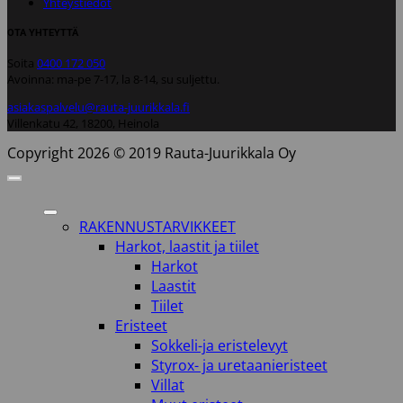
Yhteystiedot
OTA YHTEYTTÄ
Soita
0400 172 050
Avoinna: ma-pe 7-17, la 8-14, su suljettu.
asiakaspalvelu@rauta-juurikkala.fi
Villenkatu 42, 18200, Heinola
Copyright 2026 © 2019 Rauta-Juurikkala Oy
RAKENNUSTARVIKKEET
Harkot, laastit ja tiilet
Harkot
Laastit
Tiilet
Eristeet
Sokkeli-ja eristelevyt
Styrox- ja uretaanieristeet
Villat