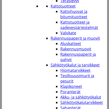
Teräslevyt
Kattotuotteet
Kattohuovat ja
bitumituotteet
Kattotuotteet ja
sadevesijärjestelmät
Valokate
Rakennuspaperit ja muovit
Aluskatteet
Rakennusmuovit
Rakennuspaperit ja
pahvit
Sähkötyökalut ja tarvikkeet
Hiomatarvikkeet
Teollisuusimurit ja
pesurit
Klapikoneet
Poranterät
Akku- ja sähkötyökalut
Sähkötyökalutarvikkeet
Sahanterät