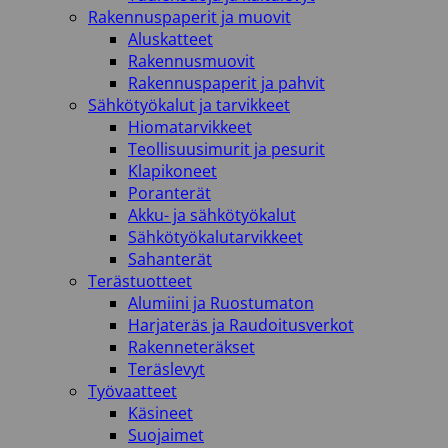
Rakennuspaperit ja muovit
Aluskatteet
Rakennusmuovit
Rakennuspaperit ja pahvit
Sähkötyökalut ja tarvikkeet
Hiomatarvikkeet
Teollisuusimurit ja pesurit
Klapikoneet
Poranterät
Akku- ja sähkötyökalut
Sähkötyökalutarvikkeet
Sahanterät
Terästuotteet
Alumiini ja Ruostumaton
Harjateräs ja Raudoitusverkot
Rakenneteräkset
Teräslevyt
Työvaatteet
Käsineet
Suojaimet