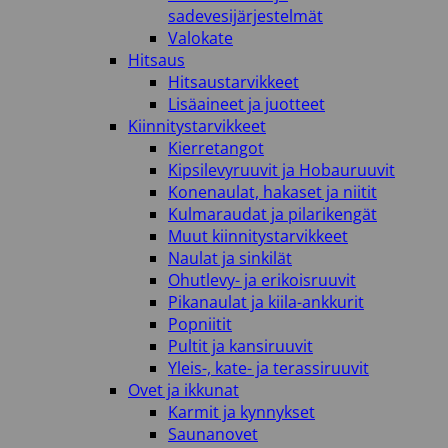
sadevesijärjestelmät
Valokate
Hitsaus
Hitsaustarvikkeet
Lisäaineet ja juotteet
Kiinnitystarvikkeet
Kierretangot
Kipsilevyruuvit ja Hobauruuvit
Konenaulat, hakaset ja niitit
Kulmaraudat ja pilarikengät
Muut kiinnitystarvikkeet
Naulat ja sinkilät
Ohutlevy- ja erikoisruuvit
Pikanaulat ja kiila-ankkurit
Popniitit
Pultit ja kansiruuvit
Yleis-, kate- ja terassiruuvit
Ovet ja ikkunat
Karmit ja kynnykset
Saunanovet