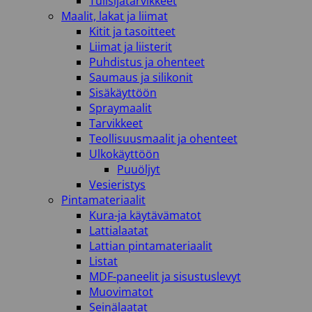
Tulisijatarvikkeet
Maalit, lakat ja liimat
Kitit ja tasoitteet
Liimat ja liisterit
Puhdistus ja ohenteet
Saumaus ja silikonit
Sisäkäyttöön
Spraymaalit
Tarvikkeet
Teollisuusmaalit ja ohenteet
Ulkokäyttöön
Puuöljyt
Vesieristys
Pintamateriaalit
Kura-ja käytävämatot
Lattialaatat
Lattian pintamateriaalit
Listat
MDF-paneelit ja sisustuslevyt
Muovimatot
Seinälaatat