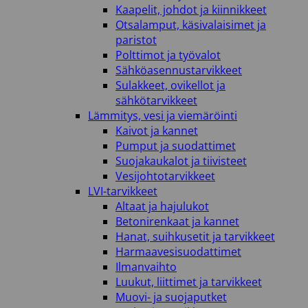
Kaapelit, johdot ja kiinnikkeet
Otsalamput, käsivalaisimet ja
paristot
Polttimot ja työvalot
Sähköasennustarvikkeet
Sulakkeet, ovikellot ja
sähkötarvikkeet
Lämmitys, vesi ja viemäröinti
Kaivot ja kannet
Pumput ja suodattimet
Suojakaukalot ja tiivisteet
Vesijohtotarvikkeet
LVI-tarvikkeet
Altaat ja hajulukot
Betonirenkaat ja kannet
Hanat, suihkusetit ja tarvikkeet
Harmaavesisuodattimet
Ilmanvaihto
Luukut, liittimet ja tarvikkeet
Muovi- ja suojaputket