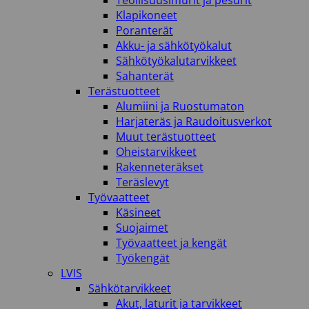
Teollisuusimurit ja pesurit
Klapikoneet
Poranterät
Akku- ja sähkötyökalut
Sähkötyökalutarvikkeet
Sahanterät
Terästuotteet
Alumiini ja Ruostumaton
Harjateräs ja Raudoitusverkot
Muut terästuotteet
Oheistarvikkeet
Rakenneteräkset
Teräslevyt
Työvaatteet
Käsineet
Suojaimet
Työvaatteet ja kengät
Työkengät
LVIS
Sähkötarvikkeet
Akut, laturit ja tarvikkeet