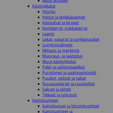
Muut eristeet
Käsityökalut
Hionta
Hylsyt ja lenkkiavaimet
Käsisahat ja kirveet
Kottikärryt, nokkakärryt
Lapiot
Lekat, vasarat ja sorkkaraudat
Lumityövälineet
Mittaus ja merkintä
Muuraus- ja laatoitus
Muut käsityökalut
Pakit ja säilytyslaatikot
Puristimet ja vaahtopistoolit
Puukot, veitset ja taltat
Ruuvauskärjet ja ruuvitaltat
Sakset ja pihdit
Tikkaat ja työtasot
Kattotuotteet
Kattohuovat ja bitumituotteet
Kattotuotteet ja