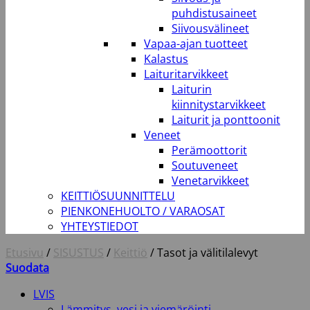
puhdistusaineet
Siivousvälineet
Vapaa-ajan tuotteet
Kalastus
Laituritarvikkeet
Laiturin
kiinnitystarvikkeet
Laiturit ja ponttoonit
Veneet
Perämoottorit
Soutuveneet
Venetarvikkeet
KEITTIÖSUUNNITTELU
PIENKONEHUOLTO / VARAOSAT
YHTEYSTIEDOT
Etusivu
/
SISUSTUS
/
Keittiö
/
Tasot ja välitilalevyt
Suodata
LVIS
Lämmitys, vesi ja viemäröinti