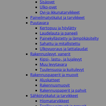
Sisäovet
Ulko-ovet
Ovi-ja ikkunatarvikkeet
Paineilmatyökalut ja tarvikkeet
Puutavara
Kertopuu ja höylätty
Laudelauta ja paneeli
Painekyllästetty ja lämpökäsitelty
Sahattu ja mitallistettu
Ulkovuoraus ja lattialaudat
Rakennuslevyt, vanerit
Kipsi-, lastu-. ja lujalevyt
Muu levytavara
Tuulensuoja ja kuitulevyt
Rakennuspaperit ja muovit
Aluskatteet
Rakennusmuovit
Rakennuspaperit ja pahvit
Sähkötyökalut ja tarvikkeet
Hiomatarvikkeet