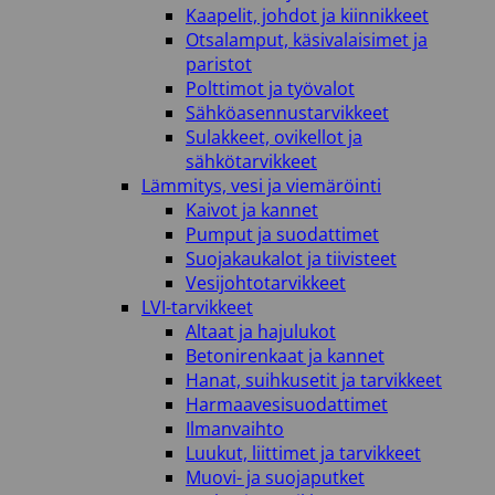
Kaapelit, johdot ja kiinnikkeet
Otsalamput, käsivalaisimet ja
paristot
Polttimot ja työvalot
Sähköasennustarvikkeet
Sulakkeet, ovikellot ja
sähkötarvikkeet
Lämmitys, vesi ja viemäröinti
Kaivot ja kannet
Pumput ja suodattimet
Suojakaukalot ja tiivisteet
Vesijohtotarvikkeet
LVI-tarvikkeet
Altaat ja hajulukot
Betonirenkaat ja kannet
Hanat, suihkusetit ja tarvikkeet
Harmaavesisuodattimet
Ilmanvaihto
Luukut, liittimet ja tarvikkeet
Muovi- ja suojaputket