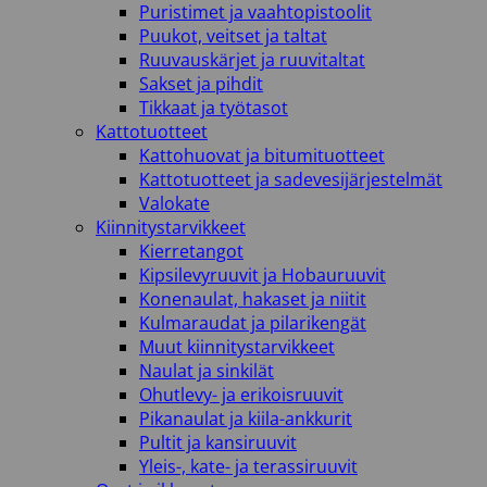
Puristimet ja vaahtopistoolit
Puukot, veitset ja taltat
Ruuvauskärjet ja ruuvitaltat
Sakset ja pihdit
Tikkaat ja työtasot
Kattotuotteet
Kattohuovat ja bitumituotteet
Kattotuotteet ja sadevesijärjestelmät
Valokate
Kiinnitystarvikkeet
Kierretangot
Kipsilevyruuvit ja Hobauruuvit
Konenaulat, hakaset ja niitit
Kulmaraudat ja pilarikengät
Muut kiinnitystarvikkeet
Naulat ja sinkilät
Ohutlevy- ja erikoisruuvit
Pikanaulat ja kiila-ankkurit
Pultit ja kansiruuvit
Yleis-, kate- ja terassiruuvit