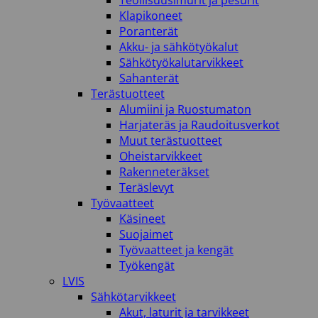
Teollisuusimurit ja pesurit
Klapikoneet
Poranterät
Akku- ja sähkötyökalut
Sähkötyökalutarvikkeet
Sahanterät
Terästuotteet
Alumiini ja Ruostumaton
Harjateräs ja Raudoitusverkot
Muut terästuotteet
Oheistarvikkeet
Rakenneteräkset
Teräslevyt
Työvaatteet
Käsineet
Suojaimet
Työvaatteet ja kengät
Työkengät
LVIS
Sähkötarvikkeet
Akut, laturit ja tarvikkeet