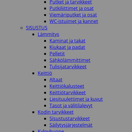
Putket ja tarvikkeet
Putkiliittimet ja osat
Viemäriputket ja osat
WC-istuimet ja kannet
SISUSTUS
Lämmitys
Kaminat ja takat
Kiukaat ja padat
Pelletit
Sähkölämmittimet
Tulisijatarvikkeet
Keittiö
Altaat
Keittiökalusteet
Keittiötarvikkeet
Liesituulettimet ja kuvut
Tasot ja välitilalevyt
Kodin tarvikkeet
Sisustustarvikkeet
Säilytysjärjestelmät
Kylpyhuone