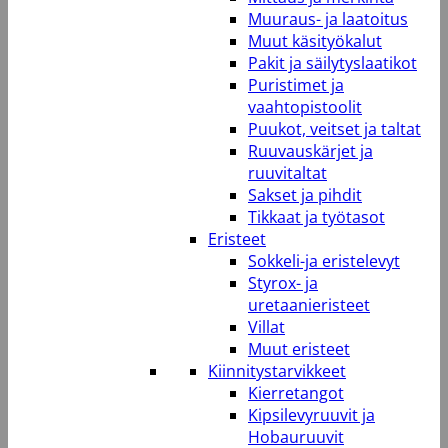
Muuraus- ja laatoitus
Muut käsityökalut
Pakit ja säilytyslaatikot
Puristimet ja
vaahtopistoolit
Puukot, veitset ja taltat
Ruuvauskärjet ja
ruuvitaltat
Sakset ja pihdit
Tikkaat ja työtasot
Eristeet
Sokkeli-ja eristelevyt
Styrox- ja
uretaanieristeet
Villat
Muut eristeet
Kiinnitystarvikkeet
Kierretangot
Kipsilevyruuvit ja
Hobauruuvit