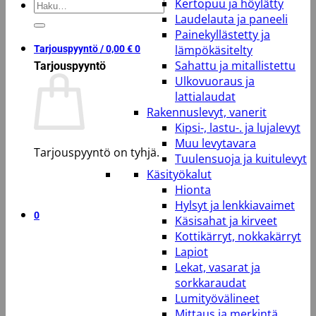
Kertopuu ja höylätty
Etsi:
Laudelauta ja paneeli
Painekyllästetty ja
lämpökäsitelty
Tarjouspyyntö /
0,00
€
0
Sahattu ja mitallistettu
Tarjouspyyntö
Ulkovuoraus ja
lattialaudat
Rakennuslevyt, vanerit
Kipsi-, lastu-. ja lujalevyt
Muu levytavara
Tarjouspyyntö on tyhjä.
Tuulensuoja ja kuitulevyt
Käsityökalut
Takaisin kauppaan
Hionta
Hylsyt ja lenkkiavaimet
0
Käsisahat ja kirveet
Kottikärryt, nokkakärryt
Lapiot
Lekat, vasarat ja
sorkkaraudat
Lumityövälineet
Mittaus ja merkintä