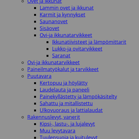
Ovet ja ikkunat
Lammin ovet ja ikkunat
Karmit ja kynnykset
Saunanovet
Sisäovet
Ovi-ja ikkunatarvikkeet
Ikkunatiivisteet ja lämpömittarit
Lukko-ja ovitarvikkeet
Saranat
Ovi-ja ikkunatarvikkeet
Paineilmatyökalut ja tarvikkeet
Puutavara
Kertopuu ja höylätty
Laudelauta ja paneeli
Painekyllästetty ja lämpökäsitelty
Sahattu ja mitallistettu
Ulkovuoraus ja lattialaudat
Rakennuslevyt, vanerit
Kipsi-, lastu-. ja lujalevyt
Muu levytavara
Tuulensuoja ja kuitulevyt