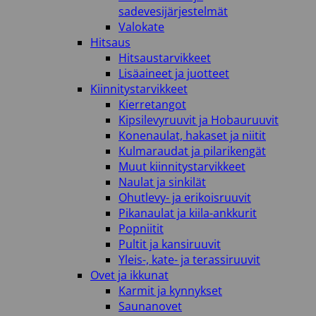
sadevesijärjestelmät
Valokate
Hitsaus
Hitsaustarvikkeet
Lisäaineet ja juotteet
Kiinnitystarvikkeet
Kierretangot
Kipsilevyruuvit ja Hobauruuvit
Konenaulat, hakaset ja niitit
Kulmaraudat ja pilarikengät
Muut kiinnitystarvikkeet
Naulat ja sinkilät
Ohutlevy- ja erikoisruuvit
Pikanaulat ja kiila-ankkurit
Popniitit
Pultit ja kansiruuvit
Yleis-, kate- ja terassiruuvit
Ovet ja ikkunat
Karmit ja kynnykset
Saunanovet