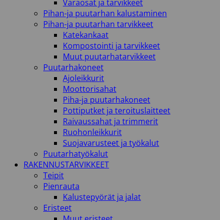
Varaosat ja tarvikkeet
Pihan-ja puutarhan kalustaminen
Pihan-ja puutarhan tarvikkeet
Katekankaat
Kompostointi ja tarvikkeet
Muut puutarhatarvikkeet
Puutarhakoneet
Ajoleikkurit
Moottorisahat
Piha-ja puutarhakoneet
Pottiputket ja teroituslaitteet
Raivaussahat ja trimmerit
Ruohonleikkurit
Suojavarusteet ja työkalut
Puutarhatyökalut
RAKENNUSTARVIKKEET
Teipit
Pienrauta
Kalustepyörät ja jalat
Eristeet
Muut eristeet