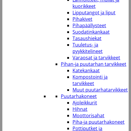
kuorikkeet
Lipputangot ja liput
Pihakivet
Pihapäällysteet
Suodatinkankaat
Tasaushiekat
Tuuletus- ja
pyykkitelineet
Varaosat ja tarvikkeet
Pihan-ja puutarhan tarvikkeet
Katekankaat
Kompostointi ja
tarvikkeet
Muut puutarhatarvikkeet
Puutarhakoneet
Ajoleikkurit
Hihnat
Moottorisahat
Piha-ja puutarhakoneet
Pottiputket ja