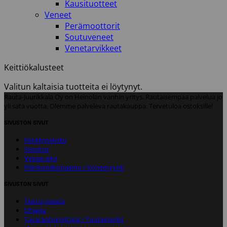
Kausituotteet
Veneet
Perämoottorit
Soutuveneet
Venetarvikkeet
Keittiökalusteet
Valitun kaltaisia tuotteita ei löytynyt.
Rauta-Juurikkala Oy on Heinolan vanhin yritys. Rautaisempaa palvelua jo
yli sata vuotta. Olemme palveleva rautakauppa. Tervetuloa ostoksille!
SIVUSTON SIVUT
Keräilypalvelu
Sisustus
Vapaa-aika
Pienkonekorjaamo / Konemyynti
SIVUSTON SIVUT
Tietoa meistä
Ohjeita
Tavarantoimittajat / Tuotemerkit