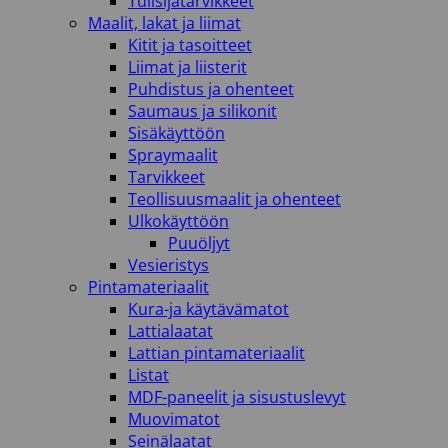
Tulisijatarvikkeet
Maalit, lakat ja liimat
Kitit ja tasoitteet
Liimat ja liisterit
Puhdistus ja ohenteet
Saumaus ja silikonit
Sisäkäyttöön
Spraymaalit
Tarvikkeet
Teollisuusmaalit ja ohenteet
Ulkokäyttöön
Puuöljyt
Vesieristys
Pintamateriaalit
Kura-ja käytävämatot
Lattialaatat
Lattian pintamateriaalit
Listat
MDF-paneelit ja sisustuslevyt
Muovimatot
Seinälaatat