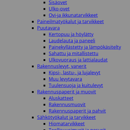
Sisäovet
Ulko-ovet
Ovi-ja ikkunatarvikkeet
Paineilmatyökalut ja tarvikkeet
Puutavara
Kertopuu ja höylätty
Laudelauta ja paneeli
Painekyllästetty ja lämpökäsitelty
Sahattu ja mitallistettu
Ulkovuoraus ja lattialaudat
Rakennuslevyt, vanerit
Kipsi-, lastu-. ja lujalevyt
Muu levytavara
Tuulensuoja ja kuitulevyt
Rakennuspaperit ja muovit
Aluskatteet
Rakennusmuovit
Rakennuspaperit ja pahvit
Sähkötyökalut ja tarvikkeet
Hiomatarvikkeet