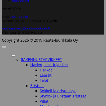
Yhteystiedot
OTA YHTEYTTÄ
Soita
0400 172 050
Avoinna: ma-pe 7-17, la 8-14, su suljettu.
asiakaspalvelu@rauta-juurikkala.fi
Villenkatu 42, 18200, Heinola
Copyright 2026 © 2019 Rauta-Juurikkala Oy
RAKENNUSTARVIKKEET
Harkot, laastit ja tiilet
Harkot
Laastit
Tiilet
Eristeet
Sokkeli-ja eristelevyt
Styrox- ja uretaanieristeet
Villat