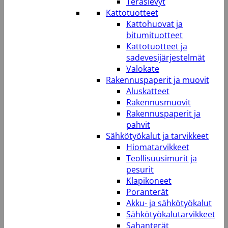
Teräslevyt
Kattotuotteet
Kattohuovat ja
bitumituotteet
Kattotuotteet ja
sadevesijärjestelmät
Valokate
Rakennuspaperit ja muovit
Aluskatteet
Rakennusmuovit
Rakennuspaperit ja
pahvit
Sähkötyökalut ja tarvikkeet
Hiomatarvikkeet
Teollisuusimurit ja
pesurit
Klapikoneet
Poranterät
Akku- ja sähkötyökalut
Sähkötyökalutarvikkeet
Sahanterät