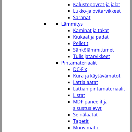
Kalustepöyrät-ja jalat
Lukko-ja ovitarvikkeet
Saranat
Lämmitys
Kaminat ja takat
Kiukaat ja padat
Pelletit
Sähkölämmittimet
Tulisijatarvikkeet
Pintamateriaalit
DC-Fix
Kura-ja käytävämatot
Lattialaatat
Lattian pintamateriaalit
Listat
MDF-paneelit ja
sisustuslevyt
Seinälaatat
Tapetit
Muovimatot