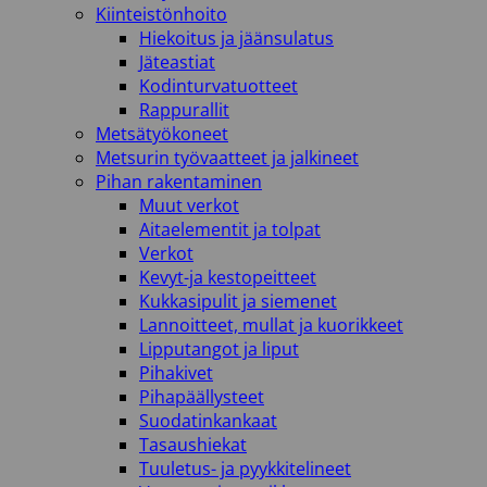
Kiinteistönhoito
Hiekoitus ja jäänsulatus
Jäteastiat
Kodinturvatuotteet
Rappurallit
Metsätyökoneet
Metsurin työvaatteet ja jalkineet
Pihan rakentaminen
Muut verkot
Aitaelementit ja tolpat
Verkot
Kevyt-ja kestopeitteet
Kukkasipulit ja siemenet
Lannoitteet, mullat ja kuorikkeet
Lipputangot ja liput
Pihakivet
Pihapäällysteet
Suodatinkankaat
Tasaushiekat
Tuuletus- ja pyykkitelineet