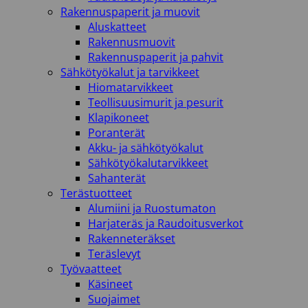
Rakennuspaperit ja muovit
Aluskatteet
Rakennusmuovit
Rakennuspaperit ja pahvit
Sähkötyökalut ja tarvikkeet
Hiomatarvikkeet
Teollisuusimurit ja pesurit
Klapikoneet
Poranterät
Akku- ja sähkötyökalut
Sähkötyökalutarvikkeet
Sahanterät
Terästuotteet
Alumiini ja Ruostumaton
Harjateräs ja Raudoitusverkot
Rakenneteräkset
Teräslevyt
Työvaatteet
Käsineet
Suojaimet