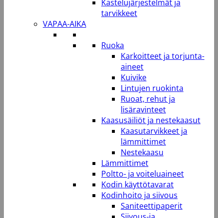
Kastelujärjestelmät ja
tarvikkeet
VAPAA-AIKA
Ruoka
Karkoitteet ja torjunta-
aineet
Kuivike
Lintujen ruokinta
Ruoat, rehut ja
lisäravinteet
Kaasusäiliöt ja nestekaasut
Kaasutarvikkeet ja
lämmittimet
Nestekaasu
Lämmittimet
Poltto- ja voiteluaineet
Kodin käyttötavarat
Kodinhoito ja siivous
Saniteettipaperit
Siivous-ja