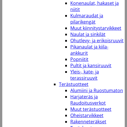
Konenaulat, hakaset ja
niitit
Kulmaraudat ja
pilarikengät
Muut kiinnitystarvikkeet
Naulat ja sinkilät
Ohutlevy- ja erikoisruuvit
Pikanaulat ja kiila-
ankkurit
Popniitit
Pultit ja kansiruuvit
Yleis-, kate- ja
terassiruuvit
Terästuotteet
Alumiini ja Ruostumaton
Harjateräs ja
Raudoitusverkot
Muut terästuotteet
Oheistarvikkeet
Rakenneteräkset