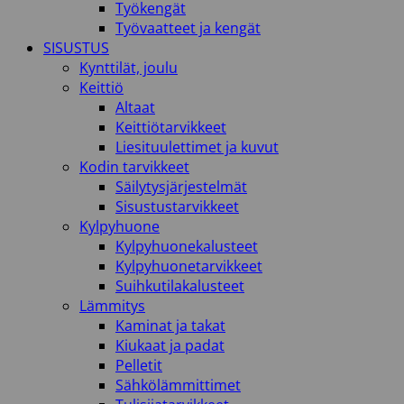
Työkengät
Työvaatteet ja kengät
SISUSTUS
Kynttilät, joulu
Keittiö
Altaat
Keittiötarvikkeet
Liesituulettimet ja kuvut
Kodin tarvikkeet
Säilytysjärjestelmät
Sisustustarvikkeet
Kylpyhuone
Kylpyhuonekalusteet
Kylpyhuonetarvikkeet
Suihkutilakalusteet
Lämmitys
Kaminat ja takat
Kiukaat ja padat
Pelletit
Sähkölämmittimet