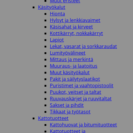
Muut eristeet
Käsityökalut
Hionta
Hylsyt ja lenkkiavaimet
Käsisahat ja kirveet
Kottikärryt, nokkakärryt
Lapiot
Lekat, vasarat ja sorkkaraudat
Lumityövälineet
Mittaus ja merkintä
Muuraus- ja laatoitus
Muut käsityökalut
Pakit ja säilytyslaatikot
Puristimet ja vaahtopistoolit
Puukot, veitset ja taltat
Ruuvauskärjet ja ruuvitaltat
Sakset ja pihdit
Tikkaat ja työtasot
Kattotuotteet
Kattohuovat ja bitumituotteet
Kattotuotteet ja