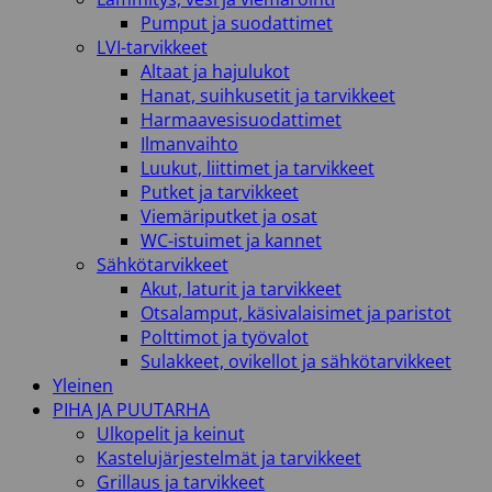
Pumput ja suodattimet
LVI-tarvikkeet
Altaat ja hajulukot
Hanat, suihkusetit ja tarvikkeet
Harmaavesisuodattimet
Ilmanvaihto
Luukut, liittimet ja tarvikkeet
Putket ja tarvikkeet
Viemäriputket ja osat
WC-istuimet ja kannet
Sähkötarvikkeet
Akut, laturit ja tarvikkeet
Otsalamput, käsivalaisimet ja paristot
Polttimot ja työvalot
Sulakkeet, ovikellot ja sähkötarvikkeet
Yleinen
PIHA JA PUUTARHA
Ulkopelit ja keinut
Kastelujärjestelmät ja tarvikkeet
Grillaus ja tarvikkeet