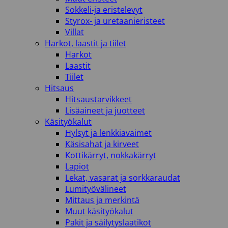
Sokkeli-ja eristelevyt
Styrox- ja uretaanieristeet
Villat
Harkot, laastit ja tiilet
Harkot
Laastit
Tiilet
Hitsaus
Hitsaustarvikkeet
Lisäaineet ja juotteet
Käsityökalut
Hylsyt ja lenkkiavaimet
Käsisahat ja kirveet
Kottikärryt, nokkakärryt
Lapiot
Lekat, vasarat ja sorkkaraudat
Lumityövälineet
Mittaus ja merkintä
Muut käsityökalut
Pakit ja säilytyslaatikot