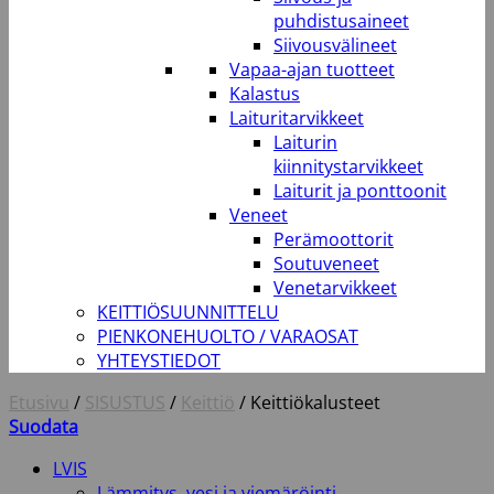
puhdistusaineet
Siivousvälineet
Vapaa-ajan tuotteet
Kalastus
Laituritarvikkeet
Laiturin
kiinnitystarvikkeet
Laiturit ja ponttoonit
Veneet
Perämoottorit
Soutuveneet
Venetarvikkeet
KEITTIÖSUUNNITTELU
PIENKONEHUOLTO / VARAOSAT
YHTEYSTIEDOT
Etusivu
/
SISUSTUS
/
Keittiö
/
Keittiökalusteet
Suodata
LVIS
Lämmitys, vesi ja viemäröinti