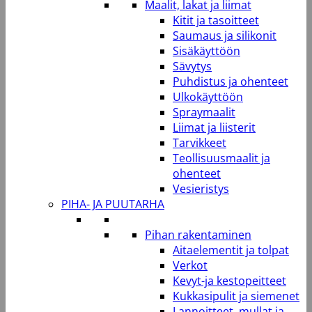
Maalit, lakat ja liimat
Kitit ja tasoitteet
Saumaus ja silikonit
Sisäkäyttöön
Sävytys
Puhdistus ja ohenteet
Ulkokäyttöön
Spraymaalit
Liimat ja liisterit
Tarvikkeet
Teollisuusmaalit ja
ohenteet
Vesieristys
PIHA- JA PUUTARHA
Pihan rakentaminen
Aitaelementit ja tolpat
Verkot
Kevyt-ja kestopeitteet
Kukkasipulit ja siemenet
Lannoitteet, mullat ja