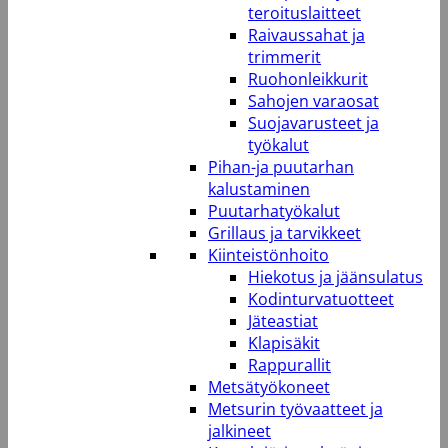
teroituslaitteet
Raivaussahat ja
trimmerit
Ruohonleikkurit
Sahojen varaosat
Suojavarusteet ja
työkalut
Pihan-ja puutarhan
kalustaminen
Puutarhatyökalut
Grillaus ja tarvikkeet
Kiinteistönhoito
Hiekotus ja jäänsulatus
Kodinturvatuotteet
Jäteastiat
Klapisäkit
Rappurallit
Metsätyökoneet
Metsurin työvaatteet ja
jalkineet