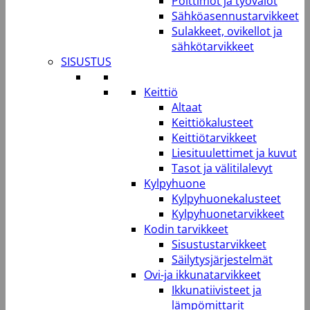
Polttimot ja työvalot
Sähköasennustarvikkeet
Sulakkeet, ovikellot ja
sähkötarvikkeet
SISUSTUS
Keittiö
Altaat
Keittiökalusteet
Keittiötarvikkeet
Liesituulettimet ja kuvut
Tasot ja välitilalevyt
Kylpyhuone
Kylpyhuonekalusteet
Kylpyhuonetarvikkeet
Kodin tarvikkeet
Sisustustarvikkeet
Säilytysjärjestelmät
Ovi-ja ikkunatarvikkeet
Ikkunatiivisteet ja
lämpömittarit