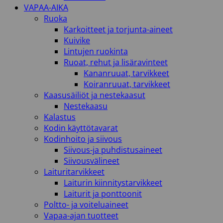
VAPAA-AIKA
Ruoka
Karkoitteet ja torjunta-aineet
Kuivike
Lintujen ruokinta
Ruoat, rehut ja lisäravinteet
Kananruuat, tarvikkeet
Koiranruuat, tarvikkeet
Kaasusäiliöt ja nestekaasut
Nestekaasu
Kalastus
Kodin käyttötavarat
Kodinhoito ja siivous
Siivous-ja puhdistusaineet
Siivousvälineet
Laituritarvikkeet
Laiturin kiinnitystarvikkeet
Laiturit ja ponttoonit
Poltto- ja voiteluaineet
Vapaa-ajan tuotteet