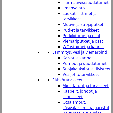
Harmaavesisuodattimet
Ilmanvaihto
Luukut, liittimet ja
tarvikkeet
Muovi- ja suojaputket
Putket ja tarvikkeet
Putkiliittimet ja osat
Viemäriputket ja osat
WC-istuimet ja kannet
Lämmitys, vesi ja viemäröinti
Kaivot ja kannet
Pumput ja suodattimet
Suojakaukalot ja tiivisteet
Vesijohtotarvikkeet
Sähkötarvikkeet
Akut, laturit ja tarvikkeet
Kaapelit, johdot ja
kiinnikkeet
Otsalamput,
käsivalaisimet ja paristot