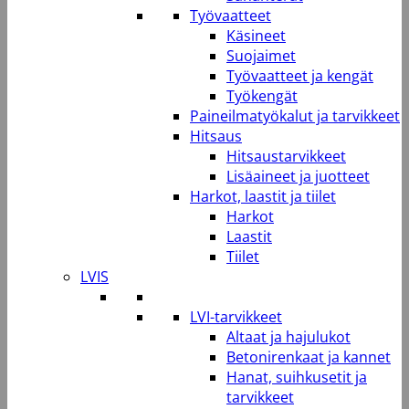
Työvaatteet
Käsineet
Suojaimet
Työvaatteet ja kengät
Työkengät
Paineilmatyökalut ja tarvikkeet
Hitsaus
Hitsaustarvikkeet
Lisäaineet ja juotteet
Harkot, laastit ja tiilet
Harkot
Laastit
Tiilet
LVIS
LVI-tarvikkeet
Altaat ja hajulukot
Betonirenkaat ja kannet
Hanat, suihkusetit ja
tarvikkeet