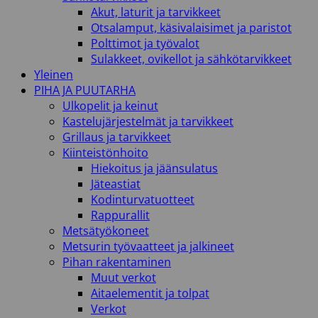
Akut, laturit ja tarvikkeet
Otsalamput, käsivalaisimet ja paristot
Polttimot ja työvalot
Sulakkeet, ovikellot ja sähkötarvikkeet
Yleinen
PIHA JA PUUTARHA
Ulkopelit ja keinut
Kastelujärjestelmät ja tarvikkeet
Grillaus ja tarvikkeet
Kiinteistönhoito
Hiekoitus ja jäänsulatus
Jäteastiat
Kodinturvatuotteet
Rappurallit
Metsätyökoneet
Metsurin työvaatteet ja jalkineet
Pihan rakentaminen
Muut verkot
Aitaelementit ja tolpat
Verkot