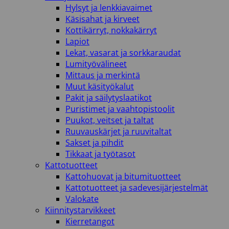
Hylsyt ja lenkkiavaimet
Käsisahat ja kirveet
Kottikärryt, nokkakärryt
Lapiot
Lekat, vasarat ja sorkkaraudat
Lumityövälineet
Mittaus ja merkintä
Muut käsityökalut
Pakit ja säilytyslaatikot
Puristimet ja vaahtopistoolit
Puukot, veitset ja taltat
Ruuvauskärjet ja ruuvitaltat
Sakset ja pihdit
Tikkaat ja työtasot
Kattotuotteet
Kattohuovat ja bitumituotteet
Kattotuotteet ja sadevesijärjestelmät
Valokate
Kiinnitystarvikkeet
Kierretangot