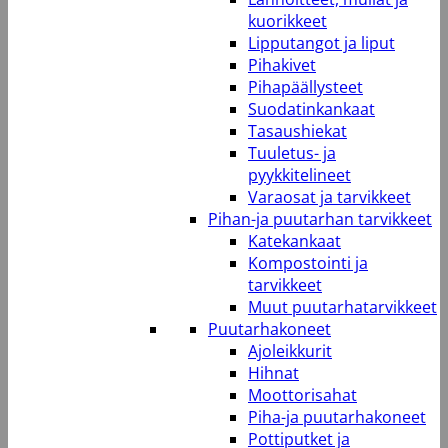
kuorikkeet
Lipputangot ja liput
Pihakivet
Pihapäällysteet
Suodatinkankaat
Tasaushiekat
Tuuletus- ja
pyykkitelineet
Varaosat ja tarvikkeet
Pihan-ja puutarhan tarvikkeet
Katekankaat
Kompostointi ja
tarvikkeet
Muut puutarhatarvikkeet
Puutarhakoneet
Ajoleikkurit
Hihnat
Moottorisahat
Piha-ja puutarhakoneet
Pottiputket ja