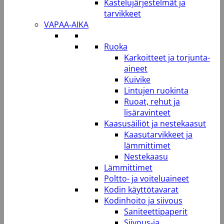
Kastelujärjestelmät ja
tarvikkeet
VAPAA-AIKA
Ruoka
Karkoitteet ja torjunta-
aineet
Kuivike
Lintujen ruokinta
Ruoat, rehut ja
lisäravinteet
Kaasusäiliöt ja nestekaasut
Kaasutarvikkeet ja
lämmittimet
Nestekaasu
Lämmittimet
Poltto- ja voiteluaineet
Kodin käyttötavarat
Kodinhoito ja siivous
Saniteettipaperit
Siivous-ja