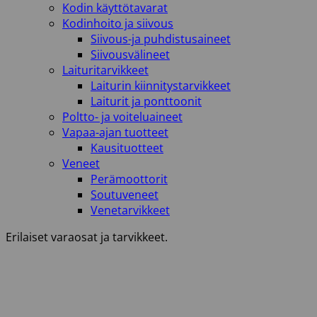
Kodin käyttötavarat
Kodinhoito ja siivous
Siivous-ja puhdistusaineet
Siivousvälineet
Laituritarvikkeet
Laiturin kiinnitystarvikkeet
Laiturit ja ponttoonit
Poltto- ja voiteluaineet
Vapaa-ajan tuotteet
Kausituotteet
Veneet
Perämoottorit
Soutuveneet
Venetarvikkeet
Erilaiset varaosat ja tarvikkeet.