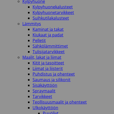
Kylpyhuone
Kylpyhuonekalusteet
Kylpyhuonetarvikkeet
Suihkutilakalusteet
Lämmitys
Kaminat ja takat
Kiukaat ja padat
Pelletit
Sähkölämmittimet
Tulisijatarvikkeet
Maalit, lakat ja liimat
Kitit ja tasoitteet
Liimat ja liisterit
Puhdistus ja ohenteet
Saumaus ja silikonit
Sisäkäyttöön
Spraymaalit
Tarvikkeet
Teollisuusmaalit ja ohenteet
Ulkokäyttöön
Puuöljyt