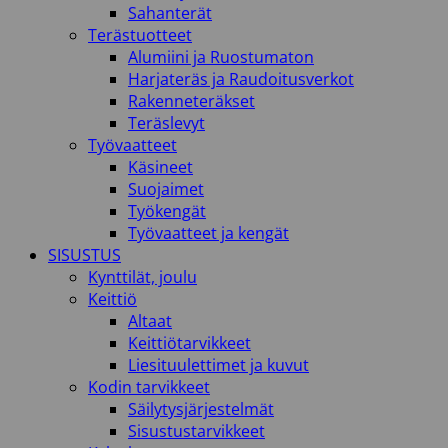
Sahanterät
Terästuotteet
Alumiini ja Ruostumaton
Harjateräs ja Raudoitusverkot
Rakenneteräkset
Teräslevyt
Työvaatteet
Käsineet
Suojaimet
Työkengät
Työvaatteet ja kengät
SISUSTUS
Kynttilät, joulu
Keittiö
Altaat
Keittiötarvikkeet
Liesituulettimet ja kuvut
Kodin tarvikkeet
Säilytysjärjestelmät
Sisustustarvikkeet