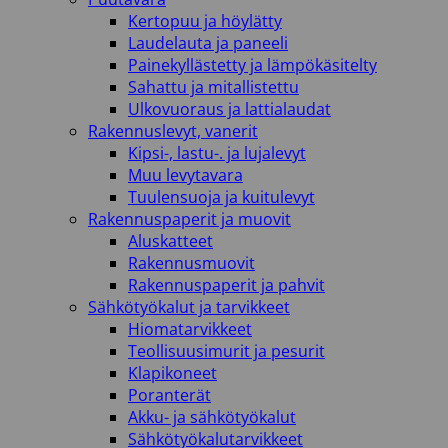
Kertopuu ja höylätty
Laudelauta ja paneeli
Painekyllästetty ja lämpökäsitelty
Sahattu ja mitallistettu
Ulkovuoraus ja lattialaudat
Rakennuslevyt, vanerit
Kipsi-, lastu-. ja lujalevyt
Muu levytavara
Tuulensuoja ja kuitulevyt
Rakennuspaperit ja muovit
Aluskatteet
Rakennusmuovit
Rakennuspaperit ja pahvit
Sähkötyökalut ja tarvikkeet
Hiomatarvikkeet
Teollisuusimurit ja pesurit
Klapikoneet
Poranterät
Akku- ja sähkötyökalut
Sähkötyökalutarvikkeet