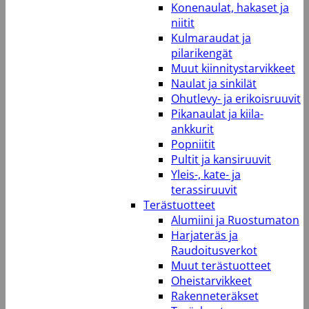
Konenaulat, hakaset ja
niitit
Kulmaraudat ja
pilarikengät
Muut kiinnitystarvikkeet
Naulat ja sinkilät
Ohutlevy- ja erikoisruuvit
Pikanaulat ja kiila-
ankkurit
Popniitit
Pultit ja kansiruuvit
Yleis-, kate- ja
terassiruuvit
Terästuotteet
Alumiini ja Ruostumaton
Harjateräs ja
Raudoitusverkot
Muut terästuotteet
Oheistarvikkeet
Rakenneteräkset