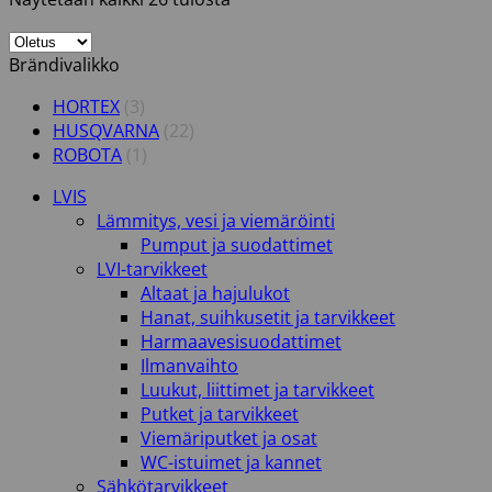
Brändivalikko
HORTEX
(3)
HUSQVARNA
(22)
ROBOTA
(1)
LVIS
Lämmitys, vesi ja viemäröinti
Pumput ja suodattimet
LVI-tarvikkeet
Altaat ja hajulukot
Hanat, suihkusetit ja tarvikkeet
Harmaavesisuodattimet
Ilmanvaihto
Luukut, liittimet ja tarvikkeet
Putket ja tarvikkeet
Viemäriputket ja osat
WC-istuimet ja kannet
Sähkötarvikkeet