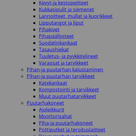
Kevyt-ja kestopeitteet
Kukkasipulit ja siemenet
Lannoitteet, mullat ja kuorikkeet
Lipputangot ja liput
Pihakivet
Pihapäällysteet
Suodatinkankaat
Tasaushiekat
Tuuletus- ja pyykkitelineet
Varaosat ja tarvikkeet
Pihan-ja puutarhan kalustaminen
Pihan-ja puutarhan tarvikkeet
Katekankaat
Kompostointi ja tarvikkeet
Muut puutarhatarvikkeet
Puutarhakoneet
Ajoleikkurit
Moottorisahat
Piha-ja puutarhakoneet
Pottiputket ja teroituslaitteet