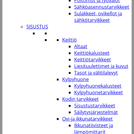
Polttimot ja työvalot
Sähköasennustarvikkeet
Sulakkeet, ovikellot ja
sähkötarvikkeet
SISUSTUS
Keittiö
Altaat
Keittiökalusteet
Keittiötarvikkeet
Liesituulettimet ja kuvut
Tasot ja välitilalevyt
Kylpyhuone
Kylpyhuonekalusteet
Kylpyhuonetarvikkeet
Kodin tarvikkeet
Sisustustarvikkeet
Säilytysjärjestelmät
Ovi-ja ikkunatarvikkeet
Ikkunatiivisteet ja
lämpömittarit