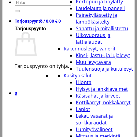
Kertopuu ja höylätty
Etsi:
Laudelauta ja paneeli
Painekyllästetty ja
lämpökäsitelty
Tarjouspyyntö /
0,00
€
0
Sahattu ja mitallistettu
Tarjouspyyntö
Ulkovuoraus ja
lattialaudat
Rakennuslevyt, vanerit
Kipsi-, lastu-. ja lujalevyt
Muu levytavara
Tarjouspyyntö on tyhjä.
Tuulensuoja ja kuitulevyt
Käsityökalut
Takaisin kauppaan
Hionta
Hylsyt ja lenkkiavaimet
0
Käsisahat ja kirveet
Kottikärryt, nokkakärryt
Lapiot
Lekat, vasarat ja
sorkkaraudat
Lumityövälineet
Mittaus ja merkintä