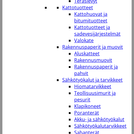
Teräslevyt
Kattotuotteet
Kattohuovat ja
bitumituotteet
Kattotuotteet ja
sadevesijärjestelmät
Valokate
Rakennuspaperit ja muovit
Aluskatteet
Rakennusmuovit
Rakennuspaperit ja
pahvit
Sähkötyökalut ja tarvikkeet
Hiomatarvikkeet
Teollisuusimurit ja
pesurit
Klapikoneet
Poranterät
Akku- ja sähkötyökalut
Sähkötyökalutarvikkeet
Sahanterät