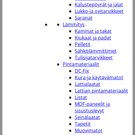
Kalustepöyrät-ja jalat
Lukko-ja ovitarvikkeet
Saranat
Lämmitys
Kaminat ja takat
Kiukaat ja padat
Pelletit
Sähkölämmittimet
Tulisijatarvikkeet
Pintamateriaalit
DC-Fix
Kura-ja käytävämatot
Lattialaatat
Lattian pintamateriaalit
Listat
MDF-paneelit ja
sisustuslevyt
Seinälaatat
Tapetit
Muovimatot