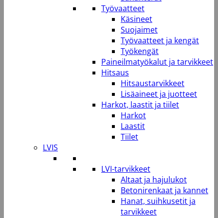
Työvaatteet
Käsineet
Suojaimet
Työvaatteet ja kengät
Työkengät
Paineilmatyökalut ja tarvikkeet
Hitsaus
Hitsaustarvikkeet
Lisäaineet ja juotteet
Harkot, laastit ja tiilet
Harkot
Laastit
Tiilet
LVIS
LVI-tarvikkeet
Altaat ja hajulukot
Betonirenkaat ja kannet
Hanat, suihkusetit ja
tarvikkeet