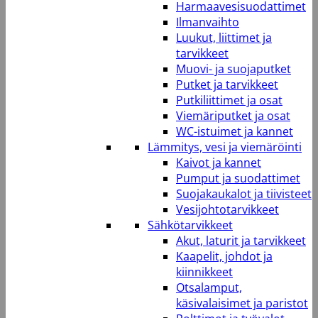
Harmaavesisuodattimet
Ilmanvaihto
Luukut, liittimet ja
tarvikkeet
Muovi- ja suojaputket
Putket ja tarvikkeet
Putkiliittimet ja osat
Viemäriputket ja osat
WC-istuimet ja kannet
Lämmitys, vesi ja viemäröinti
Kaivot ja kannet
Pumput ja suodattimet
Suojakaukalot ja tiivisteet
Vesijohtotarvikkeet
Sähkötarvikkeet
Akut, laturit ja tarvikkeet
Kaapelit, johdot ja
kiinnikkeet
Otsalamput,
käsivalaisimet ja paristot