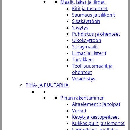
Maalit, lakat ja liimat
Kitit ja tasoitteet
Saumaus ja silikonit
Sisäkäyttöön
Sävytys
Puhdistus ja ohenteet
Ulkokäyttöön
Spraymaalit
Liimat ja liisterit
Tarvikkeet
Teollisuusmaalit ja
ohenteet
Vesieristys
PIHA- JA PUUTARHA
Pihan rakentaminen
Aitaelementit ja tolpat
Verkot
Kevyt-ja kestopeitteet
Kukkasipulit ja siemenet
Lannoitteet, mullat ja