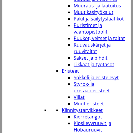
Muuraus- ja laatoitus
Muut käsityökalut
Pakit ja säilytyslaatikot
Puristimet ja
vaahtopistoolit
Puukot, veitset ja taltat
Ruuvauskärjet ja
ruuvitaltat
Sakset ja pihdit
Tikkaat ja työtasot
Eristeet
Sokkeli-ja eristelevyt
Styrox- ja
uretaanieristeet
Villat
Muut eristeet
Kiinnitystarvikkeet
Kierretangot
Kipsilevyruuvit ja
Hobauruuvit