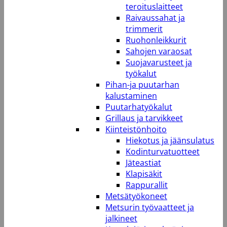
teroituslaitteet
Raivaussahat ja
trimmerit
Ruohonleikkurit
Sahojen varaosat
Suojavarusteet ja
työkalut
Pihan-ja puutarhan
kalustaminen
Puutarhatyökalut
Grillaus ja tarvikkeet
Kiinteistönhoito
Hiekotus ja jäänsulatus
Kodinturvatuotteet
Jäteastiat
Klapisäkit
Rappurallit
Metsätyökoneet
Metsurin työvaatteet ja
jalkineet