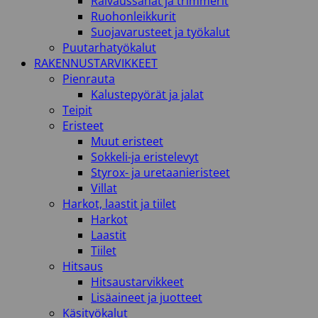
Raivaussahat ja trimmerit
Ruohonleikkurit
Suojavarusteet ja työkalut
Puutarhatyökalut
RAKENNUSTARVIKKEET
Pienrauta
Kalustepyörät ja jalat
Teipit
Eristeet
Muut eristeet
Sokkeli-ja eristelevyt
Styrox- ja uretaanieristeet
Villat
Harkot, laastit ja tiilet
Harkot
Laastit
Tiilet
Hitsaus
Hitsaustarvikkeet
Lisäaineet ja juotteet
Käsityökalut