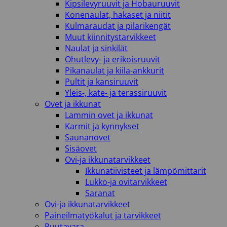
Kipsilevyruuvit ja Hobauruuvit
Konenaulat, hakaset ja niitit
Kulmaraudat ja pilarikengät
Muut kiinnitystarvikkeet
Naulat ja sinkilät
Ohutlevy- ja erikoisruuvit
Pikanaulat ja kiila-ankkurit
Pultit ja kansiruuvit
Yleis-, kate- ja terassiruuvit
Ovet ja ikkunat
Lammin ovet ja ikkunat
Karmit ja kynnykset
Saunanovet
Sisäovet
Ovi-ja ikkunatarvikkeet
Ikkunatiivisteet ja lämpömittarit
Lukko-ja ovitarvikkeet
Saranat
Ovi-ja ikkunatarvikkeet
Paineilmatyökalut ja tarvikkeet
Puutavara