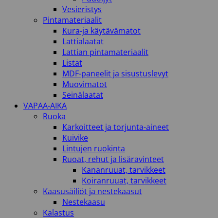
Vesieristys
Pintamateriaalit
Kura-ja käytävämatot
Lattialaatat
Lattian pintamateriaalit
Listat
MDF-paneelit ja sisustuslevyt
Muovimatot
Seinälaatat
VAPAA-AIKA
Ruoka
Karkoitteet ja torjunta-aineet
Kuivike
Lintujen ruokinta
Ruoat, rehut ja lisäravinteet
Kananruuat, tarvikkeet
Koiranruuat, tarvikkeet
Kaasusäiliöt ja nestekaasut
Nestekaasu
Kalastus