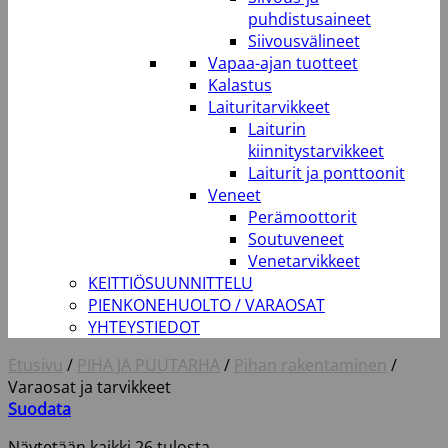
puhdistusaineet
Siivousvälineet
Vapaa-ajan tuotteet
Kalastus
Laituritarvikkeet
Laiturin
kiinnitystarvikkeet
Laiturit ja ponttoonit
Veneet
Perämoottorit
Soutuveneet
Venetarvikkeet
KEITTIÖSUUNNITTELU
PIENKONEHUOLTO / VARAOSAT
YHTEYSTIEDOT
Etusivu
/
PIHA JA PUUTARHA
/
Pihan rakentaminen
/
Varaosat ja tarvikkeet
Suodata
Näytetään kaikki 26 tulosta