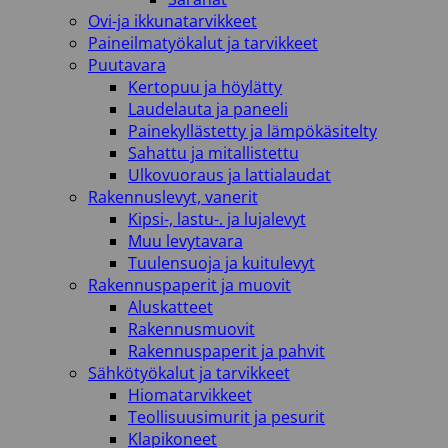
Ovi-ja ikkunatarvikkeet
Paineilmatyökalut ja tarvikkeet
Puutavara
Kertopuu ja höylätty
Laudelauta ja paneeli
Painekyllästetty ja lämpökäsitelty
Sahattu ja mitallistettu
Ulkovuoraus ja lattialaudat
Rakennuslevyt, vanerit
Kipsi-, lastu-. ja lujalevyt
Muu levytavara
Tuulensuoja ja kuitulevyt
Rakennuspaperit ja muovit
Aluskatteet
Rakennusmuovit
Rakennuspaperit ja pahvit
Sähkötyökalut ja tarvikkeet
Hiomatarvikkeet
Teollisuusimurit ja pesurit
Klapikoneet