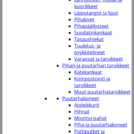
kuorikkeet
Lipputangot ja liput
Pihakivet
Pihapäällysteet
Suodatinkankaat
Tasaushiekat
Tuuletus- ja
pyykkitelineet
Varaosat ja tarvikkeet
Pihan-ja puutarhan tarvikkeet
Katekankaat
Kompostointi ja
tarvikkeet
Muut puutarhatarvikkeet
Puutarhakoneet
Ajoleikkurit
Hihnat
Moottorisahat
Piha-ja puutarhakoneet
Pottiputket ja