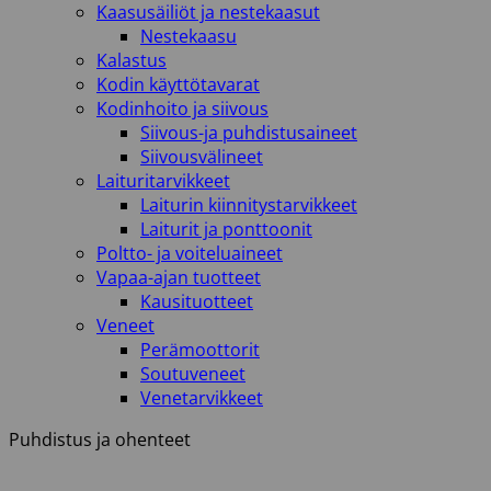
Kaasusäiliöt ja nestekaasut
Nestekaasu
Kalastus
Kodin käyttötavarat
Kodinhoito ja siivous
Siivous-ja puhdistusaineet
Siivousvälineet
Laituritarvikkeet
Laiturin kiinnitystarvikkeet
Laiturit ja ponttoonit
Poltto- ja voiteluaineet
Vapaa-ajan tuotteet
Kausituotteet
Veneet
Perämoottorit
Soutuveneet
Venetarvikkeet
Puhdistus ja ohenteet