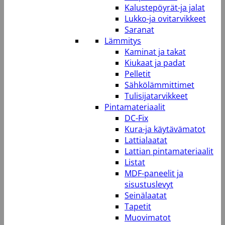
Kalustepöyrät-ja jalat
Lukko-ja ovitarvikkeet
Saranat
Lämmitys
Kaminat ja takat
Kiukaat ja padat
Pelletit
Sähkölämmittimet
Tulisijatarvikkeet
Pintamateriaalit
DC-Fix
Kura-ja käytävämatot
Lattialaatat
Lattian pintamateriaalit
Listat
MDF-paneelit ja
sisustuslevyt
Seinälaatat
Tapetit
Muovimatot