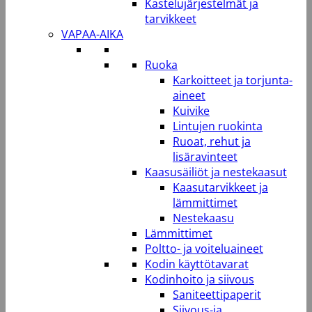
Kastelujärjestelmät ja
tarvikkeet
VAPAA-AIKA
Ruoka
Karkoitteet ja torjunta-
aineet
Kuivike
Lintujen ruokinta
Ruoat, rehut ja
lisäravinteet
Kaasusäiliöt ja nestekaasut
Kaasutarvikkeet ja
lämmittimet
Nestekaasu
Lämmittimet
Poltto- ja voiteluaineet
Kodin käyttötavarat
Kodinhoito ja siivous
Saniteettipaperit
Siivous-ja