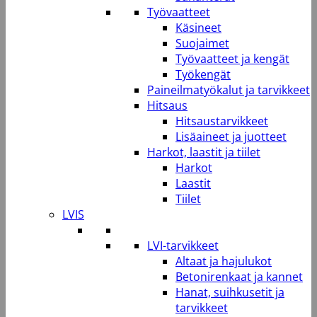
Työvaatteet
Käsineet
Suojaimet
Työvaatteet ja kengät
Työkengät
Paineilmatyökalut ja tarvikkeet
Hitsaus
Hitsaustarvikkeet
Lisäaineet ja juotteet
Harkot, laastit ja tiilet
Harkot
Laastit
Tiilet
LVIS
LVI-tarvikkeet
Altaat ja hajulukot
Betonirenkaat ja kannet
Hanat, suihkusetit ja
tarvikkeet