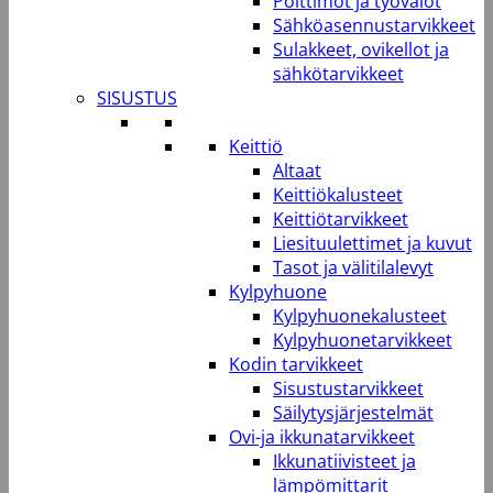
Polttimot ja työvalot
Sähköasennustarvikkeet
Sulakkeet, ovikellot ja
sähkötarvikkeet
SISUSTUS
Keittiö
Altaat
Keittiökalusteet
Keittiötarvikkeet
Liesituulettimet ja kuvut
Tasot ja välitilalevyt
Kylpyhuone
Kylpyhuonekalusteet
Kylpyhuonetarvikkeet
Kodin tarvikkeet
Sisustustarvikkeet
Säilytysjärjestelmät
Ovi-ja ikkunatarvikkeet
Ikkunatiivisteet ja
lämpömittarit