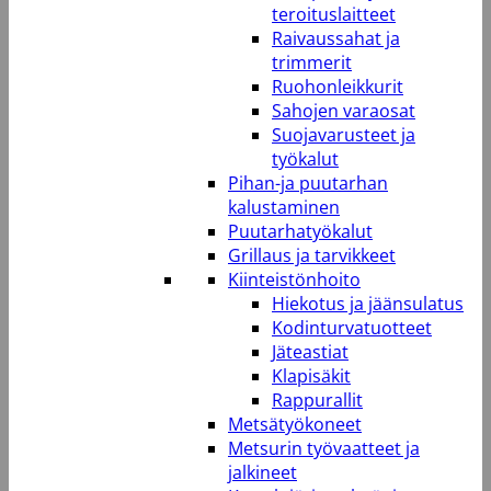
teroituslaitteet
Raivaussahat ja
trimmerit
Ruohonleikkurit
Sahojen varaosat
Suojavarusteet ja
työkalut
Pihan-ja puutarhan
kalustaminen
Puutarhatyökalut
Grillaus ja tarvikkeet
Kiinteistönhoito
Hiekotus ja jäänsulatus
Kodinturvatuotteet
Jäteastiat
Klapisäkit
Rappurallit
Metsätyökoneet
Metsurin työvaatteet ja
jalkineet