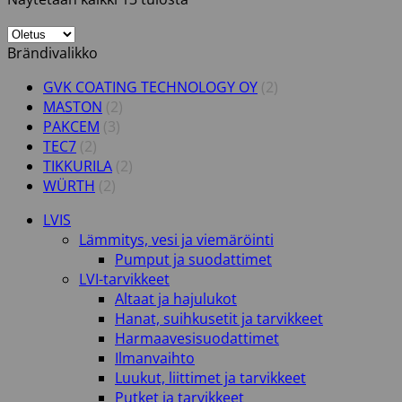
Brändivalikko
GVK COATING TECHNOLOGY OY
(2)
MASTON
(2)
PAKCEM
(3)
TEC7
(2)
TIKKURILA
(2)
WÜRTH
(2)
LVIS
Lämmitys, vesi ja viemäröinti
Pumput ja suodattimet
LVI-tarvikkeet
Altaat ja hajulukot
Hanat, suihkusetit ja tarvikkeet
Harmaavesisuodattimet
Ilmanvaihto
Luukut, liittimet ja tarvikkeet
Putket ja tarvikkeet