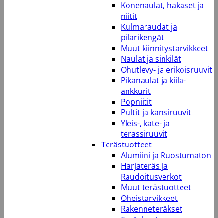
Konenaulat, hakaset ja
niitit
Kulmaraudat ja
pilarikengät
Muut kiinnitystarvikkeet
Naulat ja sinkilät
Ohutlevy- ja erikoisruuvit
Pikanaulat ja kiila-
ankkurit
Popniitit
Pultit ja kansiruuvit
Yleis-, kate- ja
terassiruuvit
Terästuotteet
Alumiini ja Ruostumaton
Harjateräs ja
Raudoitusverkot
Muut terästuotteet
Oheistarvikkeet
Rakenneteräkset