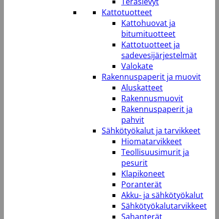
Teräslevyt
Kattotuotteet
Kattohuovat ja
bitumituotteet
Kattotuotteet ja
sadevesijärjestelmät
Valokate
Rakennuspaperit ja muovit
Aluskatteet
Rakennusmuovit
Rakennuspaperit ja
pahvit
Sähkötyökalut ja tarvikkeet
Hiomatarvikkeet
Teollisuusimurit ja
pesurit
Klapikoneet
Poranterät
Akku- ja sähkötyökalut
Sähkötyökalutarvikkeet
Sahanterät