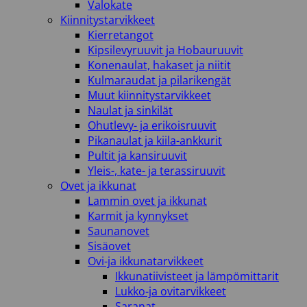
Valokate
Kiinnitystarvikkeet
Kierretangot
Kipsilevyruuvit ja Hobauruuvit
Konenaulat, hakaset ja niitit
Kulmaraudat ja pilarikengät
Muut kiinnitystarvikkeet
Naulat ja sinkilät
Ohutlevy- ja erikoisruuvit
Pikanaulat ja kiila-ankkurit
Pultit ja kansiruuvit
Yleis-, kate- ja terassiruuvit
Ovet ja ikkunat
Lammin ovet ja ikkunat
Karmit ja kynnykset
Saunanovet
Sisäovet
Ovi-ja ikkunatarvikkeet
Ikkunatiivisteet ja lämpömittarit
Lukko-ja ovitarvikkeet
Saranat