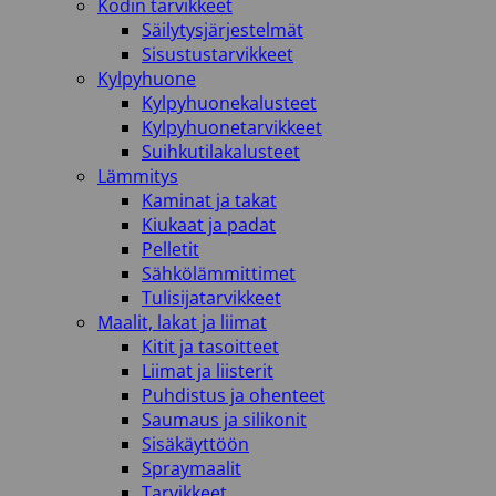
Kodin tarvikkeet
Säilytysjärjestelmät
Sisustustarvikkeet
Kylpyhuone
Kylpyhuonekalusteet
Kylpyhuonetarvikkeet
Suihkutilakalusteet
Lämmitys
Kaminat ja takat
Kiukaat ja padat
Pelletit
Sähkölämmittimet
Tulisijatarvikkeet
Maalit, lakat ja liimat
Kitit ja tasoitteet
Liimat ja liisterit
Puhdistus ja ohenteet
Saumaus ja silikonit
Sisäkäyttöön
Spraymaalit
Tarvikkeet