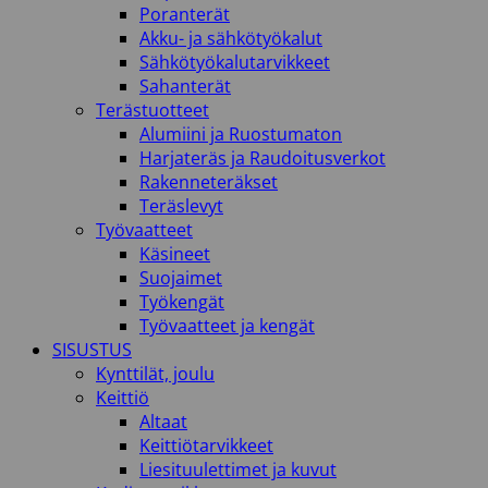
Poranterät
Akku- ja sähkötyökalut
Sähkötyökalutarvikkeet
Sahanterät
Terästuotteet
Alumiini ja Ruostumaton
Harjateräs ja Raudoitusverkot
Rakenneteräkset
Teräslevyt
Työvaatteet
Käsineet
Suojaimet
Työkengät
Työvaatteet ja kengät
SISUSTUS
Kynttilät, joulu
Keittiö
Altaat
Keittiötarvikkeet
Liesituulettimet ja kuvut