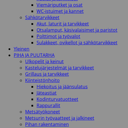
Viemäriputket ja osat
WC-istuimet ja kannet
Sähkötarvikkeet
Akut, laturit ja tarvikkeet
Otsalamput, käsivalaisimet ja paristot
Polttimot ja työvalot
Sulakkeet, ovikellot ja sähkötarvikkeet
Yleinen
PIHA JA PUUTARHA
Ulkopelit ja keinut
Kastelujärjestelmät ja tarvikkeet
Grillaus ja tarvikkeet
Kiinteistönhoito
Hiekoitus ja jäänsulatus
Jäteastiat
Kodinturvatuotteet
Rappurallit
Metsätyökoneet
Metsurin työvaatteet ja jalkineet
Pihan rakentaminen