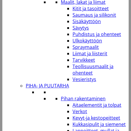
Maalit, lakat ja liimat
Kitit ja tasoitteet
Saumaus ja silikonit
Sisäkäyttöön
Sävytys
Puhdistus ja ohenteet
Ulkokäyttöön
Spraymaalit
Liimat ja liisterit
Tarvikkeet
Teollisuusmaalit ja
ohenteet
Vesieristys
PIHA- JA PUUTARHA
Pihan rakentaminen
Aitaelementit ja tolpat
Verkot
Kevyt-ja kestopeitteet
Kukkasipulit ja siemenet
Lannoitteet, mullat ja