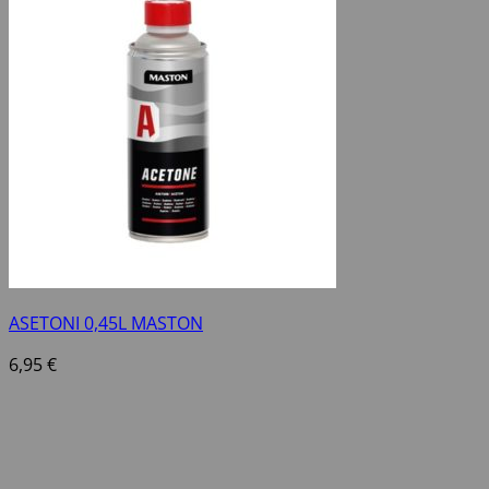
ASETONI 0,45L MASTON
6,95
€