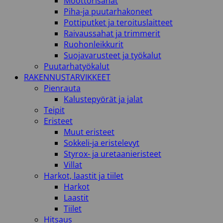
Moottorisahat
Piha-ja puutarhakoneet
Pottiputket ja teroituslaitteet
Raivaussahat ja trimmerit
Ruohonleikkurit
Suojavarusteet ja työkalut
Puutarhatyökalut
RAKENNUSTARVIKKEET
Pienrauta
Kalustepyörät ja jalat
Teipit
Eristeet
Muut eristeet
Sokkeli-ja eristelevyt
Styrox- ja uretaanieristeet
Villat
Harkot, laastit ja tiilet
Harkot
Laastit
Tiilet
Hitsaus