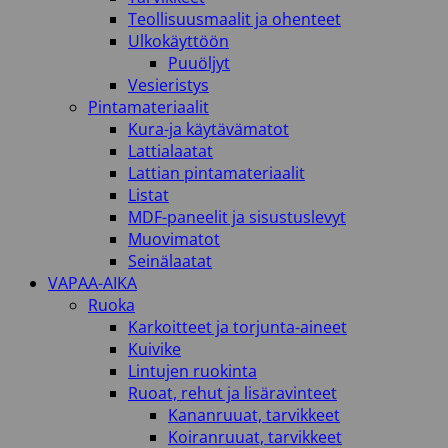
Teollisuusmaalit ja ohenteet
Ulkokäyttöön
Puuöljyt
Vesieristys
Pintamateriaalit
Kura-ja käytävämatot
Lattialaatat
Lattian pintamateriaalit
Listat
MDF-paneelit ja sisustuslevyt
Muovimatot
Seinälaatat
VAPAA-AIKA
Ruoka
Karkoitteet ja torjunta-aineet
Kuivike
Lintujen ruokinta
Ruoat, rehut ja lisäravinteet
Kananruuat, tarvikkeet
Koiranruuat, tarvikkeet