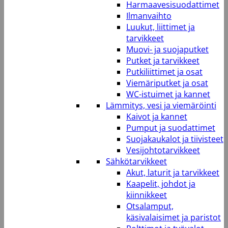
Harmaavesisuodattimet
Ilmanvaihto
Luukut, liittimet ja
tarvikkeet
Muovi- ja suojaputket
Putket ja tarvikkeet
Putkiliittimet ja osat
Viemäriputket ja osat
WC-istuimet ja kannet
Lämmitys, vesi ja viemäröinti
Kaivot ja kannet
Pumput ja suodattimet
Suojakaukalot ja tiivisteet
Vesijohtotarvikkeet
Sähkötarvikkeet
Akut, laturit ja tarvikkeet
Kaapelit, johdot ja
kiinnikkeet
Otsalamput,
käsivalaisimet ja paristot