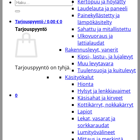
Kertopuu ja höylätty
Etsi:
Laudelauta ja paneeli
Painekyllästetty ja
lämpökäsitelty
Tarjouspyyntö /
0,00
€
0
Sahattu ja mitallistettu
Tarjouspyyntö
Ulkovuoraus ja
lattialaudat
Rakennuslevyt, vanerit
Kipsi-, lastu-. ja lujalevyt
Muu levytavara
Tarjouspyyntö on tyhjä.
Tuulensuoja ja kuitulevyt
Käsityökalut
Takaisin kauppaan
Hionta
Hylsyt ja lenkkiavaimet
0
Käsisahat ja kirveet
Kottikärryt, nokkakärryt
Lapiot
Lekat, vasarat ja
sorkkaraudat
Lumityövälineet
Mittaus ja merkintä