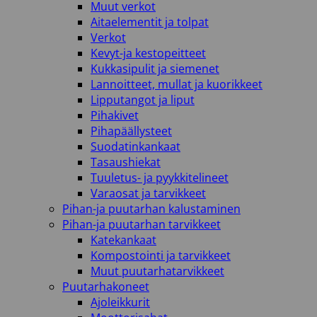
Muut verkot
Aitaelementit ja tolpat
Verkot
Kevyt-ja kestopeitteet
Kukkasipulit ja siemenet
Lannoitteet, mullat ja kuorikkeet
Lipputangot ja liput
Pihakivet
Pihapäällysteet
Suodatinkankaat
Tasaushiekat
Tuuletus- ja pyykkitelineet
Varaosat ja tarvikkeet
Pihan-ja puutarhan kalustaminen
Pihan-ja puutarhan tarvikkeet
Katekankaat
Kompostointi ja tarvikkeet
Muut puutarhatarvikkeet
Puutarhakoneet
Ajoleikkurit