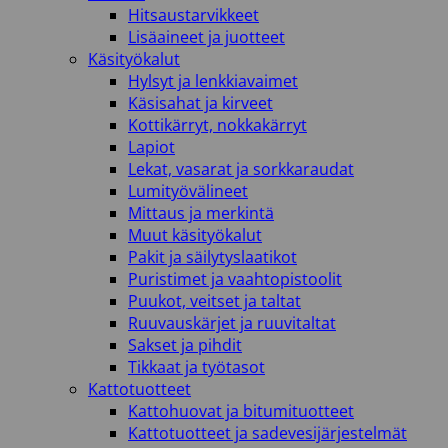
Hitsaustarvikkeet
Lisäaineet ja juotteet
Käsityökalut
Hylsyt ja lenkkiavaimet
Käsisahat ja kirveet
Kottikärryt, nokkakärryt
Lapiot
Lekat, vasarat ja sorkkaraudat
Lumityövälineet
Mittaus ja merkintä
Muut käsityökalut
Pakit ja säilytyslaatikot
Puristimet ja vaahtopistoolit
Puukot, veitset ja taltat
Ruuvauskärjet ja ruuvitaltat
Sakset ja pihdit
Tikkaat ja työtasot
Kattotuotteet
Kattohuovat ja bitumituotteet
Kattotuotteet ja sadevesijärjestelmät