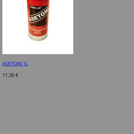
ASETONI 1L
11,30
€