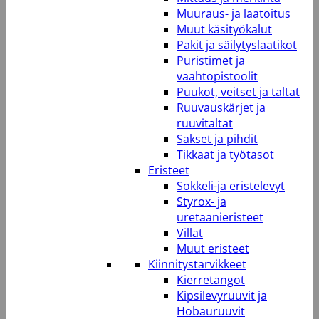
Muuraus- ja laatoitus
Muut käsityökalut
Pakit ja säilytyslaatikot
Puristimet ja
vaahtopistoolit
Puukot, veitset ja taltat
Ruuvauskärjet ja
ruuvitaltat
Sakset ja pihdit
Tikkaat ja työtasot
Eristeet
Sokkeli-ja eristelevyt
Styrox- ja
uretaanieristeet
Villat
Muut eristeet
Kiinnitystarvikkeet
Kierretangot
Kipsilevyruuvit ja
Hobauruuvit