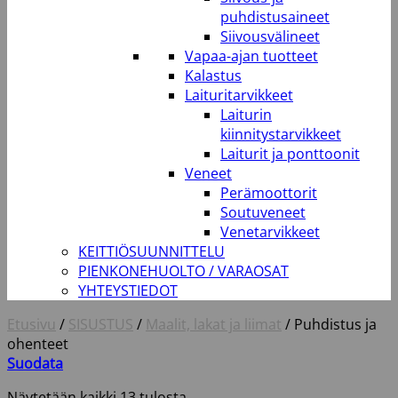
puhdistusaineet
Siivousvälineet
Vapaa-ajan tuotteet
Kalastus
Laituritarvikkeet
Laiturin
kiinnitystarvikkeet
Laiturit ja ponttoonit
Veneet
Perämoottorit
Soutuveneet
Venetarvikkeet
KEITTIÖSUUNNITTELU
PIENKONEHUOLTO / VARAOSAT
YHTEYSTIEDOT
Etusivu
/
SISUSTUS
/
Maalit, lakat ja liimat
/
Puhdistus ja
ohenteet
Suodata
Näytetään kaikki 13 tulosta