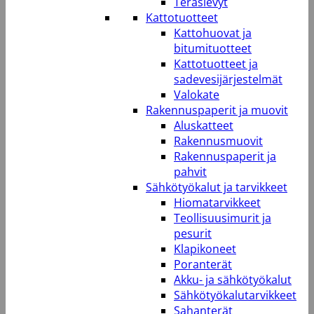
Teräslevyt
Kattotuotteet
Kattohuovat ja
bitumituotteet
Kattotuotteet ja
sadevesijärjestelmät
Valokate
Rakennuspaperit ja muovit
Aluskatteet
Rakennusmuovit
Rakennuspaperit ja
pahvit
Sähkötyökalut ja tarvikkeet
Hiomatarvikkeet
Teollisuusimurit ja
pesurit
Klapikoneet
Poranterät
Akku- ja sähkötyökalut
Sähkötyökalutarvikkeet
Sahanterät