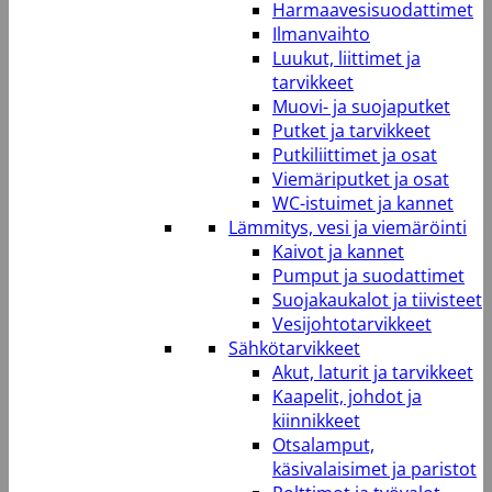
Harmaavesisuodattimet
Ilmanvaihto
Luukut, liittimet ja
tarvikkeet
Muovi- ja suojaputket
Putket ja tarvikkeet
Putkiliittimet ja osat
Viemäriputket ja osat
WC-istuimet ja kannet
Lämmitys, vesi ja viemäröinti
Kaivot ja kannet
Pumput ja suodattimet
Suojakaukalot ja tiivisteet
Vesijohtotarvikkeet
Sähkötarvikkeet
Akut, laturit ja tarvikkeet
Kaapelit, johdot ja
kiinnikkeet
Otsalamput,
käsivalaisimet ja paristot