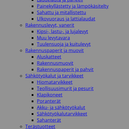
Painekyllästetty ja lämpökäsitelty
Sahattu ja mitallistettu
Ulkovuoraus ja lattialaudat
Rakennuslevyt, vanerit
Kipsi-, lastu-. ja lujalevyt
Muu levytavara
Tuulensuoja ja kuitulevyt
Rakennuspaperit ja muovit
Aluskatteet
Rakennusmuovit
Rakennuspaperit ja pahvit
Sähkötyökalut ja tarvikkeet
Hiomatarvikkeet
Teollisuusimurit ja pesurit
Klapikoneet
Poranterät
Akku- ja sähkötyökalut
Sähkötyökalutarvikkeet
Sahanterät
Terästuotteet