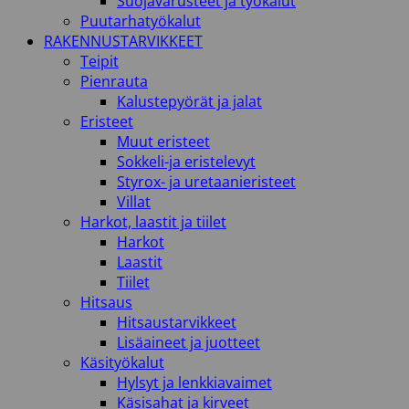
Suojavarusteet ja työkalut
Puutarhatyökalut
RAKENNUSTARVIKKEET
Teipit
Pienrauta
Kalustepyörät ja jalat
Eristeet
Muut eristeet
Sokkeli-ja eristelevyt
Styrox- ja uretaanieristeet
Villat
Harkot, laastit ja tiilet
Harkot
Laastit
Tiilet
Hitsaus
Hitsaustarvikkeet
Lisäaineet ja juotteet
Käsityökalut
Hylsyt ja lenkkiavaimet
Käsisahat ja kirveet