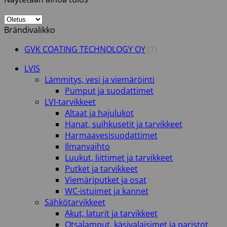
Brändivalikko
GVK COATING TECHNOLOGY OY
(1)
LVIS
Lämmitys, vesi ja viemäröinti
Pumput ja suodattimet
LVI-tarvikkeet
Altaat ja hajulukot
Hanat, suihkusetit ja tarvikkeet
Harmaavesisuodattimet
Ilmanvaihto
Luukut, liittimet ja tarvikkeet
Putket ja tarvikkeet
Viemäriputket ja osat
WC-istuimet ja kannet
Sähkötarvikkeet
Akut, laturit ja tarvikkeet
Otsalamput, käsivalaisimet ja paristot