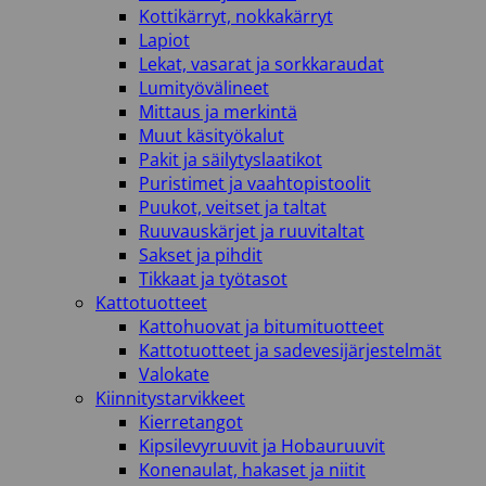
Kottikärryt, nokkakärryt
Lapiot
Lekat, vasarat ja sorkkaraudat
Lumityövälineet
Mittaus ja merkintä
Muut käsityökalut
Pakit ja säilytyslaatikot
Puristimet ja vaahtopistoolit
Puukot, veitset ja taltat
Ruuvauskärjet ja ruuvitaltat
Sakset ja pihdit
Tikkaat ja työtasot
Kattotuotteet
Kattohuovat ja bitumituotteet
Kattotuotteet ja sadevesijärjestelmät
Valokate
Kiinnitystarvikkeet
Kierretangot
Kipsilevyruuvit ja Hobauruuvit
Konenaulat, hakaset ja niitit