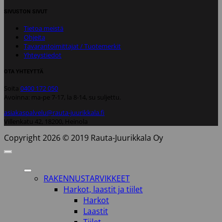
SIVUSTON SIVUT
Tietoa meistä
Ohjeita
Tavarantoimittajat / Tuotemerkit
Yhteystiedot
OTA YHTEYTTÄ
Soita
0400 172 050
Avoinna: ma-pe 7-17, la 8-14, su suljettu.
asiakaspalvelu@rauta-juurikkala.fi
Villenkatu 42, 18200, Heinola
Copyright 2026 © 2019 Rauta-Juurikkala Oy
RAKENNUSTARVIKKEET
Harkot, laastit ja tiilet
Harkot
Laastit