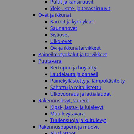
Pultit ja kansiruuvit
Yleis-, kate- ja terassiruuvit
Ovet ja ikkunat
Karmit ja kynnykset
Saunanovet
Sisäovet
Ulko-ovet
Ovi-ja ikkunatarvikkeet
Paineilmatyökalut ja tarvikkeet
Puutavara
Kertopuu ja höylätty
Laudelauta ja paneeli
Painekyllästetty ja lämpökäsitelty
Sahattu ja mitallistettu
Ulkovuoraus ja lattialaudat
Rakennuslevyt, vanerit
Kipsi-, lastu-. ja lujalevyt
Muu levytavara
Tuulensuoja ja kuitulevyt
Rakennuspaperit ja muovit
Aluskatteet