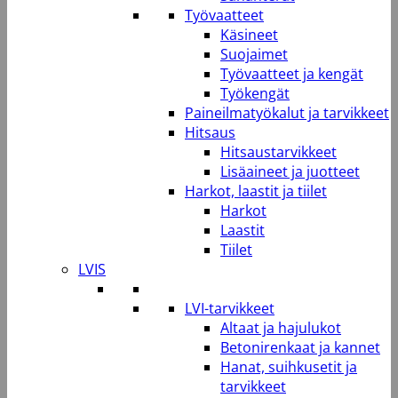
Työvaatteet
Käsineet
Suojaimet
Työvaatteet ja kengät
Työkengät
Paineilmatyökalut ja tarvikkeet
Hitsaus
Hitsaustarvikkeet
Lisäaineet ja juotteet
Harkot, laastit ja tiilet
Harkot
Laastit
Tiilet
LVIS
LVI-tarvikkeet
Altaat ja hajulukot
Betonirenkaat ja kannet
Hanat, suihkusetit ja
tarvikkeet