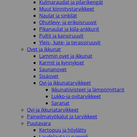
Kulmaraudat ja pilarikengät
Muut kiinnitystarvikkeet
Naulat ja sinkilät
Ohutlevy- ja erikoisruuvit
Pikanaulat ja kiila-ankkurit
Pultit ja kansiruuvit
Yleis-, kate- ja terassiruuvit
Ovet ja ikkunat
Lammin ovet ja ikkunat
Karmit ja kynnykset
Saunanovet
Sisäovet
Ovi-ja ikkunatarvikkeet
Ikkunatiivisteet ja lämpömittarit
Lukko-ja ovitarvikkeet
Saranat
Ovi-ja ikkunatarvikkeet
Paineilmatyökalut ja tarvikkeet
Puutavara
Kertopuu ja höylätty
Laudelauta ja paneeli