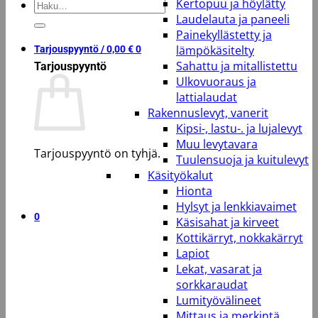
Kertopuu ja höylätty
Etsi:
Laudelauta ja paneeli
Painekyllästetty ja
lämpökäsitelty
Tarjouspyyntö /
0,00
€
0
Sahattu ja mitallistettu
Tarjouspyyntö
Ulkovuoraus ja
lattialaudat
Rakennuslevyt, vanerit
Kipsi-, lastu-. ja lujalevyt
Muu levytavara
Tarjouspyyntö on tyhjä.
Tuulensuoja ja kuitulevyt
Käsityökalut
Takaisin kauppaan
Hionta
Hylsyt ja lenkkiavaimet
0
Käsisahat ja kirveet
Kottikärryt, nokkakärryt
Lapiot
Lekat, vasarat ja
sorkkaraudat
Lumityövälineet
Mittaus ja merkintä