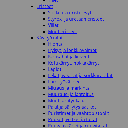
Tiilet
Eristeet
Sokkeli-ja eristelevyt
Styrox- ja uretaanieristeet
Villat
Muut eristeet
Käsityökalut
Hionta
Hylsyt ja lenkkiavaimet
Käsisahat ja kirveet
Kottikärryt, nokkakärryt
Lapiot
Lekat, vasarat ja sorkkaraudat
Lumityövälineet
Mittaus ja merkintä
Muuraus- ja laatoitus
Muut käsityökalut
Pakit ja säilytyslaatikot
Puristimet ja vaahtopistoolit
Puukot, veitset ja taltat
Ruuvauskärjet ja ruuvitaltat