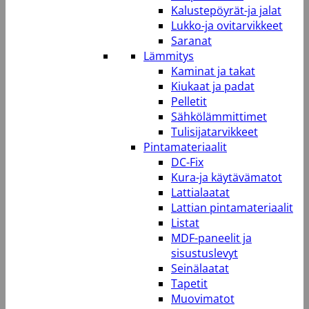
Kalustepöyrät-ja jalat
Lukko-ja ovitarvikkeet
Saranat
Lämmitys
Kaminat ja takat
Kiukaat ja padat
Pelletit
Sähkölämmittimet
Tulisijatarvikkeet
Pintamateriaalit
DC-Fix
Kura-ja käytävämatot
Lattialaatat
Lattian pintamateriaalit
Listat
MDF-paneelit ja
sisustuslevyt
Seinälaatat
Tapetit
Muovimatot