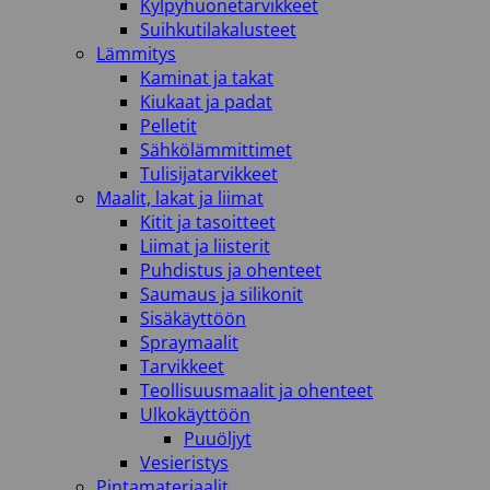
Kylpyhuonetarvikkeet
Suihkutilakalusteet
Lämmitys
Kaminat ja takat
Kiukaat ja padat
Pelletit
Sähkölämmittimet
Tulisijatarvikkeet
Maalit, lakat ja liimat
Kitit ja tasoitteet
Liimat ja liisterit
Puhdistus ja ohenteet
Saumaus ja silikonit
Sisäkäyttöön
Spraymaalit
Tarvikkeet
Teollisuusmaalit ja ohenteet
Ulkokäyttöön
Puuöljyt
Vesieristys
Pintamateriaalit