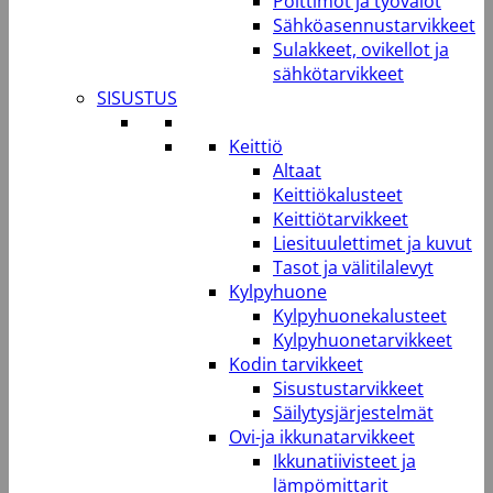
Polttimot ja työvalot
Sähköasennustarvikkeet
Sulakkeet, ovikellot ja
sähkötarvikkeet
SISUSTUS
Keittiö
Altaat
Keittiökalusteet
Keittiötarvikkeet
Liesituulettimet ja kuvut
Tasot ja välitilalevyt
Kylpyhuone
Kylpyhuonekalusteet
Kylpyhuonetarvikkeet
Kodin tarvikkeet
Sisustustarvikkeet
Säilytysjärjestelmät
Ovi-ja ikkunatarvikkeet
Ikkunatiivisteet ja
lämpömittarit