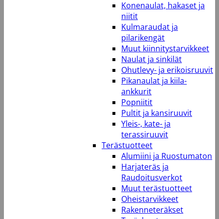
Konenaulat, hakaset ja
niitit
Kulmaraudat ja
pilarikengät
Muut kiinnitystarvikkeet
Naulat ja sinkilät
Ohutlevy- ja erikoisruuvit
Pikanaulat ja kiila-
ankkurit
Popniitit
Pultit ja kansiruuvit
Yleis-, kate- ja
terassiruuvit
Terästuotteet
Alumiini ja Ruostumaton
Harjateräs ja
Raudoitusverkot
Muut terästuotteet
Oheistarvikkeet
Rakenneteräkset