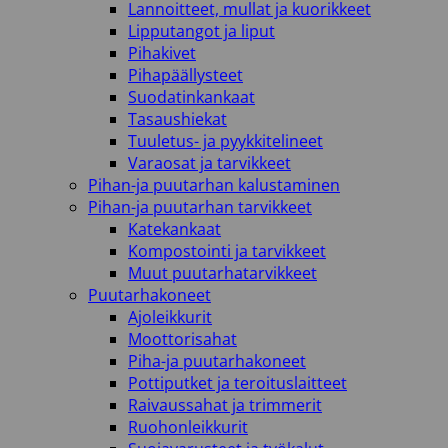
Lannoitteet, mullat ja kuorikkeet
Lipputangot ja liput
Pihakivet
Pihapäällysteet
Suodatinkankaat
Tasaushiekat
Tuuletus- ja pyykkitelineet
Varaosat ja tarvikkeet
Pihan-ja puutarhan kalustaminen
Pihan-ja puutarhan tarvikkeet
Katekankaat
Kompostointi ja tarvikkeet
Muut puutarhatarvikkeet
Puutarhakoneet
Ajoleikkurit
Moottorisahat
Piha-ja puutarhakoneet
Pottiputket ja teroituslaitteet
Raivaussahat ja trimmerit
Ruohonleikkurit