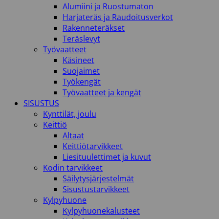
Alumiini ja Ruostumaton
Harjateräs ja Raudoitusverkot
Rakenneteräkset
Teräslevyt
Työvaatteet
Käsineet
Suojaimet
Työkengät
Työvaatteet ja kengät
SISUSTUS
Kynttilät, joulu
Keittiö
Altaat
Keittiötarvikkeet
Liesituulettimet ja kuvut
Kodin tarvikkeet
Säilytysjärjestelmät
Sisustustarvikkeet
Kylpyhuone
Kylpyhuonekalusteet