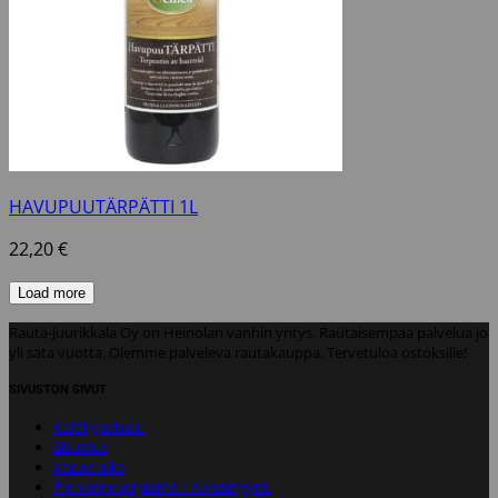
HAVUPUUTÄRPÄTTI 1L
22,20
€
Load more
Rauta-Juurikkala Oy on Heinolan vanhin yritys. Rautaisempaa palvelua jo
yli sata vuotta. Olemme palveleva rautakauppa. Tervetuloa ostoksille!
SIVUSTON SIVUT
Keräilypalvelu
Sisustus
Vapaa-aika
Pienkonekorjaamo / Konemyynti