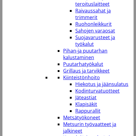
teroituslaitteet
Raivaussahat ja
trimmerit
Ruohonleikkurit
Sahojen varaosat
Suojavarusteet ja
työkalut
Pihan-ja puutarhan
kalustaminen
Puutarhatyökalut
Grillaus ja tarvikkeet
Kiinteistönhoito
Hiekotus ja jäänsulatus
Kodinturvatuotteet
Jäteastiat
Klapisäkit
Rappurallit
Metsätyökoneet
Metsurin työvaatteet ja
jalkineet