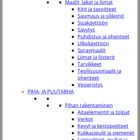
Maalit, lakat ja liimat
Kitit ja tasoitteet
Saumaus ja silikonit
Sisäkäyttöön
Sävytys
Puhdistus ja ohenteet
Ulkokäyttöön
Spraymaalit
Liimat ja liisterit
Tarvikkeet
Teollisuusmaalit ja
ohenteet
Vesieristys
PIHA- JA PUUTARHA
Pihan rakentaminen
Aitaelementit ja tolpat
Verkot
Kevyt-ja kestopeitteet
Kukkasipulit ja siemenet
Lannoitteet, mullat ja