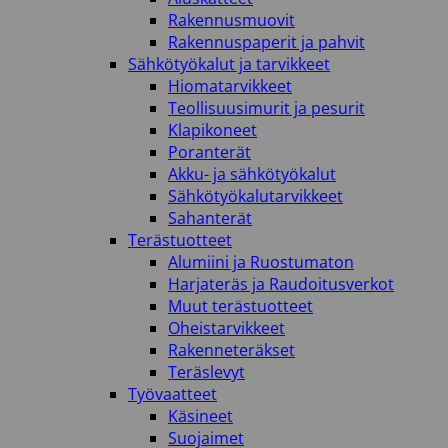
Rakennusmuovit
Rakennuspaperit ja pahvit
Sähkötyökalut ja tarvikkeet
Hiomatarvikkeet
Teollisuusimurit ja pesurit
Klapikoneet
Poranterät
Akku- ja sähkötyökalut
Sähkötyökalutarvikkeet
Sahanterät
Terästuotteet
Alumiini ja Ruostumaton
Harjateräs ja Raudoitusverkot
Muut terästuotteet
Oheistarvikkeet
Rakenneteräkset
Teräslevyt
Työvaatteet
Käsineet
Suojaimet