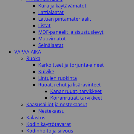
Kura-ja käytävämatot
Lattialaatat
Lattian pintamateriaalit
Listat
MDF-paneelit ja sisustuslevyt
Muovimatot
Seinälaatat
VAPAA-AIKA
Ruoka
Karkoitteet ja torjunta-aineet
Kuivike
Lintujen ruokinta
Ruoat, rehut ja lisäravinteet
Kananruuat, tarvikkeet
Koiranruuat, tarvikkeet
Kaasusäiliöt ja nestekaasut
Nestekaasu
Kalastus
Kodin käyttötavarat
Kodinhoito ja siivous