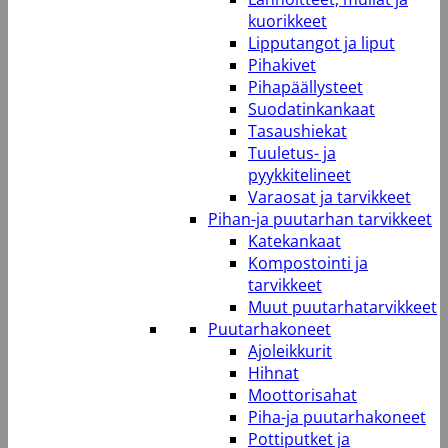
kuorikkeet
Lipputangot ja liput
Pihakivet
Pihapäällysteet
Suodatinkankaat
Tasaushiekat
Tuuletus- ja
pyykkitelineet
Varaosat ja tarvikkeet
Pihan-ja puutarhan tarvikkeet
Katekankaat
Kompostointi ja
tarvikkeet
Muut puutarhatarvikkeet
Puutarhakoneet
Ajoleikkurit
Hihnat
Moottorisahat
Piha-ja puutarhakoneet
Pottiputket ja