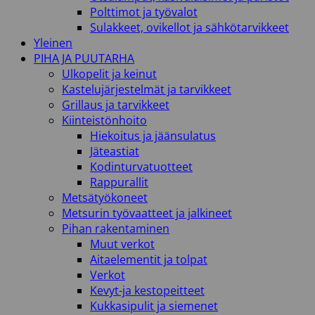
Polttimot ja työvalot
Sulakkeet, ovikellot ja sähkötarvikkeet
Yleinen
PIHA JA PUUTARHA
Ulkopelit ja keinut
Kastelujärjestelmät ja tarvikkeet
Grillaus ja tarvikkeet
Kiinteistönhoito
Hiekoitus ja jäänsulatus
Jäteastiat
Kodinturvatuotteet
Rappurallit
Metsätyökoneet
Metsurin työvaatteet ja jalkineet
Pihan rakentaminen
Muut verkot
Aitaelementit ja tolpat
Verkot
Kevyt-ja kestopeitteet
Kukkasipulit ja siemenet