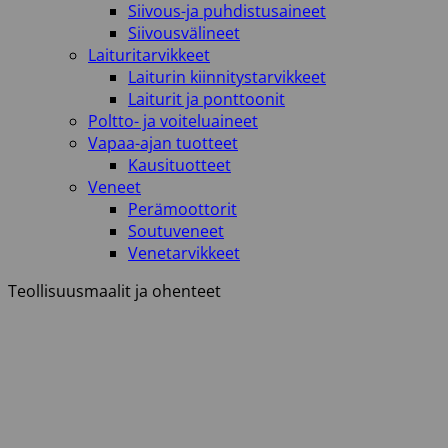
Siivous-ja puhdistusaineet
Siivousvälineet
Laituritarvikkeet
Laiturin kiinnitystarvikkeet
Laiturit ja ponttoonit
Poltto- ja voiteluaineet
Vapaa-ajan tuotteet
Kausituotteet
Veneet
Perämoottorit
Soutuveneet
Venetarvikkeet
Teollisuusmaalit ja ohenteet