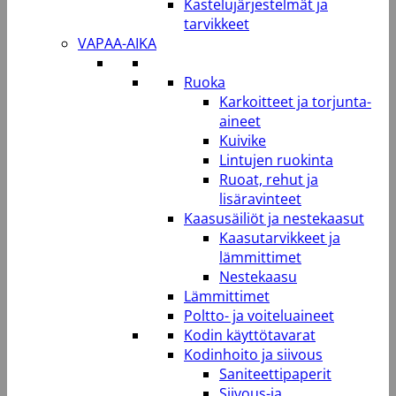
Kastelujärjestelmät ja
tarvikkeet
VAPAA-AIKA
Ruoka
Karkoitteet ja torjunta-
aineet
Kuivike
Lintujen ruokinta
Ruoat, rehut ja
lisäravinteet
Kaasusäiliöt ja nestekaasut
Kaasutarvikkeet ja
lämmittimet
Nestekaasu
Lämmittimet
Poltto- ja voiteluaineet
Kodin käyttötavarat
Kodinhoito ja siivous
Saniteettipaperit
Siivous-ja