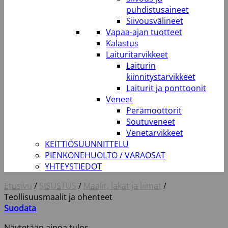
puhdistusaineet
Siivousvälineet
Vapaa-ajan tuotteet
Kalastus
Laituritarvikkeet
Laiturin
kiinnitystarvikkeet
Laiturit ja ponttoonit
Veneet
Perämoottorit
Soutuveneet
Venetarvikkeet
KEITTIÖSUUNNITTELU
PIENKONEHUOLTO / VARAOSAT
YHTEYSTIEDOT
Etusivu
/
SISUSTUS
/
Maalit, lakat ja liimat
/
Teollisuusmaalit ja ohenteet
Suodata
Näytetään ainoa tulos