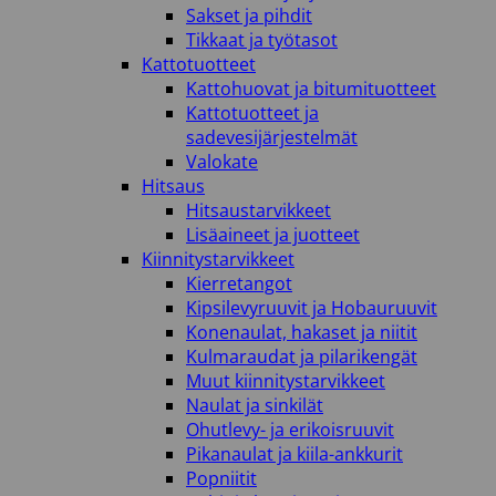
Sakset ja pihdit
Tikkaat ja työtasot
Kattotuotteet
Kattohuovat ja bitumituotteet
Kattotuotteet ja
sadevesijärjestelmät
Valokate
Hitsaus
Hitsaustarvikkeet
Lisäaineet ja juotteet
Kiinnitystarvikkeet
Kierretangot
Kipsilevyruuvit ja Hobauruuvit
Konenaulat, hakaset ja niitit
Kulmaraudat ja pilarikengät
Muut kiinnitystarvikkeet
Naulat ja sinkilät
Ohutlevy- ja erikoisruuvit
Pikanaulat ja kiila-ankkurit
Popniitit