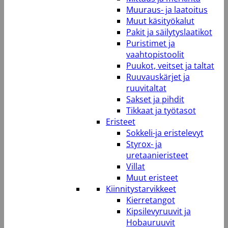
Muuraus- ja laatoitus
Muut käsityökalut
Pakit ja säilytyslaatikot
Puristimet ja
vaahtopistoolit
Puukot, veitset ja taltat
Ruuvauskärjet ja
ruuvitaltat
Sakset ja pihdit
Tikkaat ja työtasot
Eristeet
Sokkeli-ja eristelevyt
Styrox- ja
uretaanieristeet
Villat
Muut eristeet
Kiinnitystarvikkeet
Kierretangot
Kipsilevyruuvit ja
Hobauruuvit