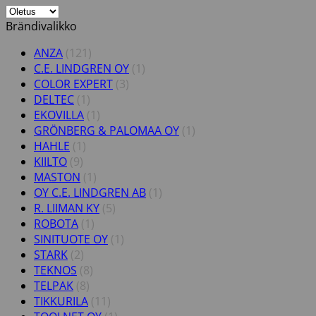
Brändivalikko
ANZA
(121)
C.E. LINDGREN OY
(1)
COLOR EXPERT
(3)
DELTEC
(1)
EKOVILLA
(1)
GRÖNBERG & PALOMAA OY
(1)
HAHLE
(1)
KIILTO
(9)
MASTON
(1)
OY C.E. LINDGREN AB
(1)
R. LIIMAN KY
(5)
ROBOTA
(1)
SINITUOTE OY
(1)
STARK
(2)
TEKNOS
(8)
TELPAK
(8)
TIKKURILA
(11)