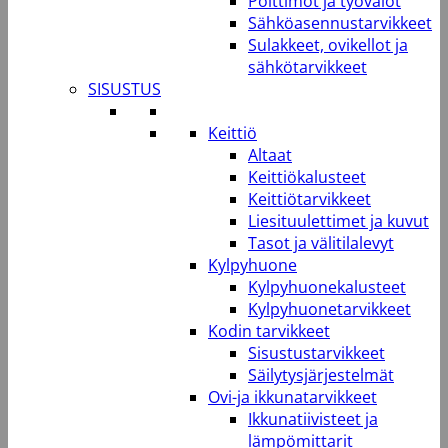
Polttimot ja työvalot
Sähköasennustarvikkeet
Sulakkeet, ovikellot ja
sähkötarvikkeet
SISUSTUS
Keittiö
Altaat
Keittiökalusteet
Keittiötarvikkeet
Liesituulettimet ja kuvut
Tasot ja välitilalevyt
Kylpyhuone
Kylpyhuonekalusteet
Kylpyhuonetarvikkeet
Kodin tarvikkeet
Sisustustarvikkeet
Säilytysjärjestelmät
Ovi-ja ikkunatarvikkeet
Ikkunatiivisteet ja
lämpömittarit