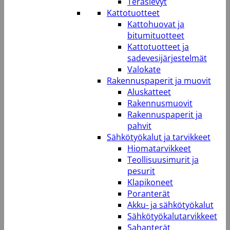
Teräslevyt
Kattotuotteet
Kattohuovat ja
bitumituotteet
Kattotuotteet ja
sadevesijärjestelmät
Valokate
Rakennuspaperit ja muovit
Aluskatteet
Rakennusmuovit
Rakennuspaperit ja
pahvit
Sähkötyökalut ja tarvikkeet
Hiomatarvikkeet
Teollisuusimurit ja
pesurit
Klapikoneet
Poranterät
Akku- ja sähkötyökalut
Sähkötyökalutarvikkeet
Sahanterät