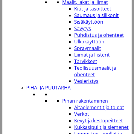
Maalit, lakat ja liimat
Kitit ja tasoitteet
Saumaus ja silikonit
Sisäkäyttöön
Sävytys
Puhdistus ja ohenteet
Ulkokäyttöön
Spraymaalit
Liimat ja liisterit
Tarvikkeet
Teollisuusmaalit ja
ohenteet
Vesieristys
PIHA- JA PUUTARHA
Pihan rakentaminen
Aitaelementit ja tolpat
Verkot
Kevyt-ja kestopeitteet
Kukkasipulit ja siemenet
Lannoitteet, mullat ja