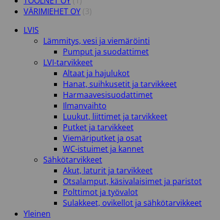
TOOLNET OY
(1)
VÄRIMIEHET OY
(3)
LVIS
Lämmitys, vesi ja viemäröinti
Pumput ja suodattimet
LVI-tarvikkeet
Altaat ja hajulukot
Hanat, suihkusetit ja tarvikkeet
Harmaavesisuodattimet
Ilmanvaihto
Luukut, liittimet ja tarvikkeet
Putket ja tarvikkeet
Viemäriputket ja osat
WC-istuimet ja kannet
Sähkötarvikkeet
Akut, laturit ja tarvikkeet
Otsalamput, käsivalaisimet ja paristot
Polttimot ja työvalot
Sulakkeet, ovikellot ja sähkötarvikkeet
Yleinen