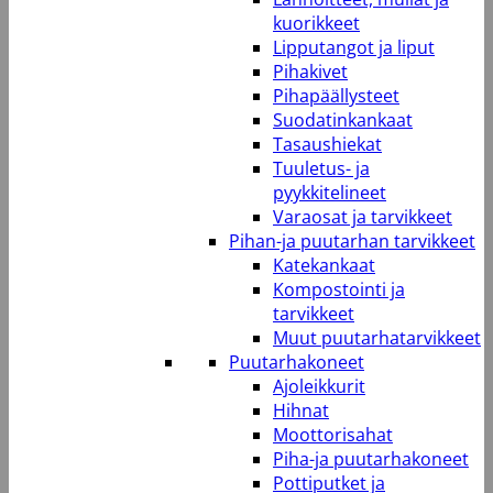
kuorikkeet
Lipputangot ja liput
Pihakivet
Pihapäällysteet
Suodatinkankaat
Tasaushiekat
Tuuletus- ja
pyykkitelineet
Varaosat ja tarvikkeet
Pihan-ja puutarhan tarvikkeet
Katekankaat
Kompostointi ja
tarvikkeet
Muut puutarhatarvikkeet
Puutarhakoneet
Ajoleikkurit
Hihnat
Moottorisahat
Piha-ja puutarhakoneet
Pottiputket ja