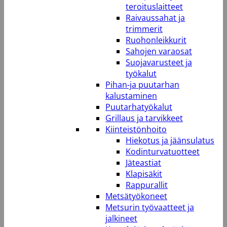
teroituslaitteet
Raivaussahat ja
trimmerit
Ruohonleikkurit
Sahojen varaosat
Suojavarusteet ja
työkalut
Pihan-ja puutarhan
kalustaminen
Puutarhatyökalut
Grillaus ja tarvikkeet
Kiinteistönhoito
Hiekotus ja jäänsulatus
Kodinturvatuotteet
Jäteastiat
Klapisäkit
Rappurallit
Metsätyökoneet
Metsurin työvaatteet ja
jalkineet