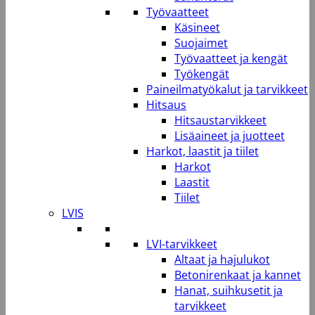
Työvaatteet
Käsineet
Suojaimet
Työvaatteet ja kengät
Työkengät
Paineilmatyökalut ja tarvikkeet
Hitsaus
Hitsaustarvikkeet
Lisäaineet ja juotteet
Harkot, laastit ja tiilet
Harkot
Laastit
Tiilet
LVIS
LVI-tarvikkeet
Altaat ja hajulukot
Betonirenkaat ja kannet
Hanat, suihkusetit ja
tarvikkeet