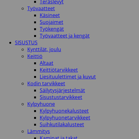
Teräslevyt
Työvaatteet
Käsineet
Suojaimet
Työkengät
Työvaatteet ja kengät
SISUSTUS
Kynttilät, joulu
Keittiö
Altaat
Keittiötarvikkeet
Liesituulettimet ja kuvut
Kodin tarvikkeet
Säilytysjärjestelmät
Sisustustarvikkeet
Kylpyhuone
Kylpyhuonekalusteet
Kylpyhuonetarvikkeet
Suihkutilakalusteet
Lämmitys
Kaminat ja takat