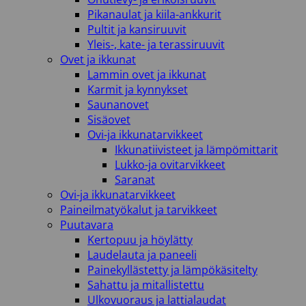
Pikanaulat ja kiila-ankkurit
Pultit ja kansiruuvit
Yleis-, kate- ja terassiruuvit
Ovet ja ikkunat
Lammin ovet ja ikkunat
Karmit ja kynnykset
Saunanovet
Sisäovet
Ovi-ja ikkunatarvikkeet
Ikkunatiivisteet ja lämpömittarit
Lukko-ja ovitarvikkeet
Saranat
Ovi-ja ikkunatarvikkeet
Paineilmatyökalut ja tarvikkeet
Puutavara
Kertopuu ja höylätty
Laudelauta ja paneeli
Painekyllästetty ja lämpökäsitelty
Sahattu ja mitallistettu
Ulkovuoraus ja lattialaudat