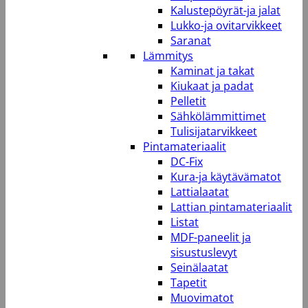
Kalustepöyrät-ja jalat
Lukko-ja ovitarvikkeet
Saranat
Lämmitys
Kaminat ja takat
Kiukaat ja padat
Pelletit
Sähkölämmittimet
Tulisijatarvikkeet
Pintamateriaalit
DC-Fix
Kura-ja käytävämatot
Lattialaatat
Lattian pintamateriaalit
Listat
MDF-paneelit ja
sisustuslevyt
Seinälaatat
Tapetit
Muovimatot