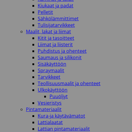
Kiukaat ja padat
Pelletit
Sähkölämmittimet
Tulisijatarvikkeet
Maalit, lakat ja liimat
Kitit ja tasoitteet
Liimat ja liisterit
Puhdistus ja ohenteet
Saumaus ja silikonit
Sisäkäyttöön
Spraymaalit
Tarvikkeet
Teollisuusmaalit ja ohenteet
Ulkokäyttöön
Puuöljyt
Vesieristys
Pintamateriaalit
Kura-ja käytävämatot
Lattialaatat
Lattian pintamateriaalit