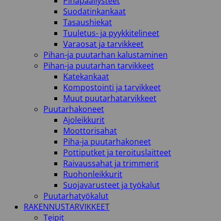
Pihapäällysteet
Suodatinkankaat
Tasaushiekat
Tuuletus- ja pyykkitelineet
Varaosat ja tarvikkeet
Pihan-ja puutarhan kalustaminen
Pihan-ja puutarhan tarvikkeet
Katekankaat
Kompostointi ja tarvikkeet
Muut puutarhatarvikkeet
Puutarhakoneet
Ajoleikkurit
Moottorisahat
Piha-ja puutarhakoneet
Pottiputket ja teroituslaitteet
Raivaussahat ja trimmerit
Ruohonleikkurit
Suojavarusteet ja työkalut
Puutarhatyökalut
RAKENNUSTARVIKKEET
Teipit