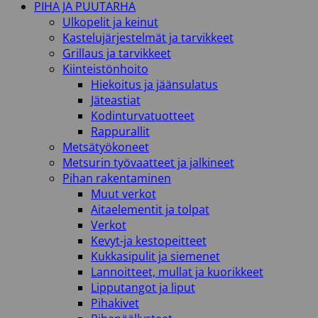
PIHA JA PUUTARHA
Ulkopelit ja keinut
Kastelujärjestelmät ja tarvikkeet
Grillaus ja tarvikkeet
Kiinteistönhoito
Hiekoitus ja jäänsulatus
Jäteastiat
Kodinturvatuotteet
Rappurallit
Metsätyökoneet
Metsurin työvaatteet ja jalkineet
Pihan rakentaminen
Muut verkot
Aitaelementit ja tolpat
Verkot
Kevyt-ja kestopeitteet
Kukkasipulit ja siemenet
Lannoitteet, mullat ja kuorikkeet
Lipputangot ja liput
Pihakivet