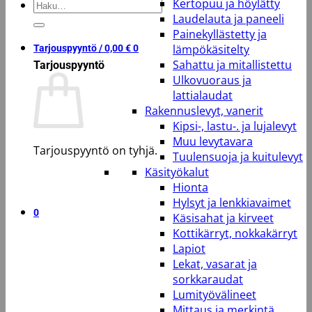
Kertopuu ja höylätty
Etsi:
Laudelauta ja paneeli
Painekyllästetty ja
lämpökäsitelty
Tarjouspyyntö /
0,00
€
0
Sahattu ja mitallistettu
Tarjouspyyntö
Ulkovuoraus ja
lattialaudat
Rakennuslevyt, vanerit
Kipsi-, lastu-. ja lujalevyt
Muu levytavara
Tarjouspyyntö on tyhjä.
Tuulensuoja ja kuitulevyt
Käsityökalut
Takaisin kauppaan
Hionta
Hylsyt ja lenkkiavaimet
0
Käsisahat ja kirveet
Kottikärryt, nokkakärryt
Lapiot
Lekat, vasarat ja
sorkkaraudat
Lumityövälineet
Mittaus ja merkintä