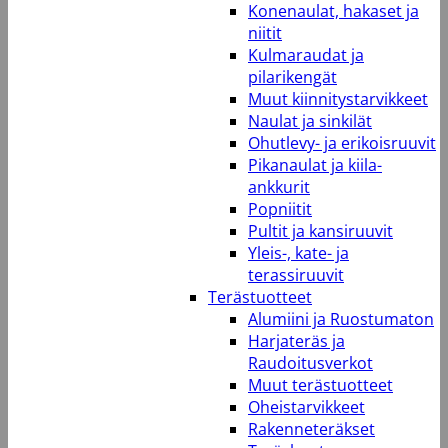
Konenaulat, hakaset ja
niitit
Kulmaraudat ja
pilarikengät
Muut kiinnitystarvikkeet
Naulat ja sinkilät
Ohutlevy- ja erikoisruuvit
Pikanaulat ja kiila-
ankkurit
Popniitit
Pultit ja kansiruuvit
Yleis-, kate- ja
terassiruuvit
Terästuotteet
Alumiini ja Ruostumaton
Harjateräs ja
Raudoitusverkot
Muut terästuotteet
Oheistarvikkeet
Rakenneteräkset