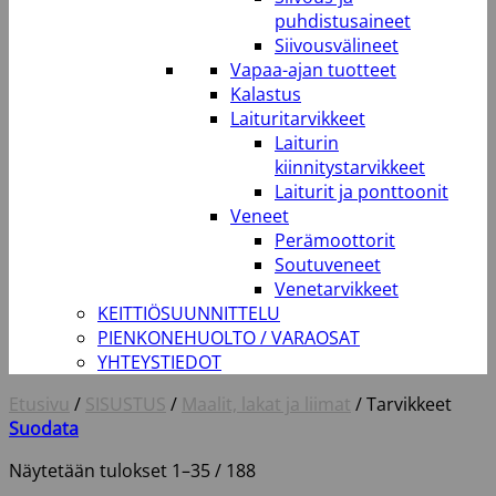
puhdistusaineet
Siivousvälineet
Vapaa-ajan tuotteet
Kalastus
Laituritarvikkeet
Laiturin
kiinnitystarvikkeet
Laiturit ja ponttoonit
Veneet
Perämoottorit
Soutuveneet
Venetarvikkeet
KEITTIÖSUUNNITTELU
PIENKONEHUOLTO / VARAOSAT
YHTEYSTIEDOT
Etusivu
/
SISUSTUS
/
Maalit, lakat ja liimat
/
Tarvikkeet
Suodata
Näytetään tulokset 1–35 / 188