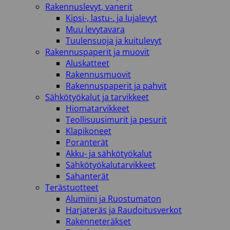
Rakennuslevyt, vanerit
Kipsi-, lastu-. ja lujalevyt
Muu levytavara
Tuulensuoja ja kuitulevyt
Rakennuspaperit ja muovit
Aluskatteet
Rakennusmuovit
Rakennuspaperit ja pahvit
Sähkötyökalut ja tarvikkeet
Hiomatarvikkeet
Teollisuusimurit ja pesurit
Klapikoneet
Poranterät
Akku- ja sähkötyökalut
Sähkötyökalutarvikkeet
Sahanterät
Terästuotteet
Alumiini ja Ruostumaton
Harjateräs ja Raudoitusverkot
Rakenneteräkset