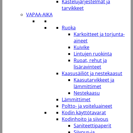
Kastelujärjestelmät ja
tarvikkeet
VAPAA-AIKA
Ruoka
Karkoitteet ja torjunta-
aineet
Kuivike
Lintujen ruokinta
Ruoat, rehut ja
lisäravinteet
Kaasusäiliöt ja nestekaasut
Kaasutarvikkeet ja
lämmittimet
Nestekaasu
Lämmittimet
Poltto- ja voiteluaineet
Kodin käyttötavarat
Kodinhoito ja siivous
Saniteettipaperit
Siivous-ja