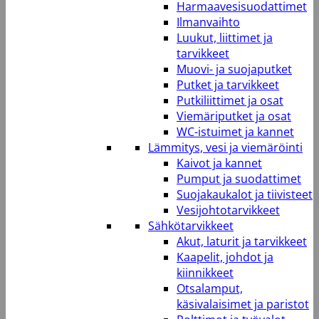
Harmaavesisuodattimet
Ilmanvaihto
Luukut, liittimet ja
tarvikkeet
Muovi- ja suojaputket
Putket ja tarvikkeet
Putkiliittimet ja osat
Viemäriputket ja osat
WC-istuimet ja kannet
Lämmitys, vesi ja viemäröinti
Kaivot ja kannet
Pumput ja suodattimet
Suojakaukalot ja tiivisteet
Vesijohtotarvikkeet
Sähkötarvikkeet
Akut, laturit ja tarvikkeet
Kaapelit, johdot ja
kiinnikkeet
Otsalamput,
käsivalaisimet ja paristot