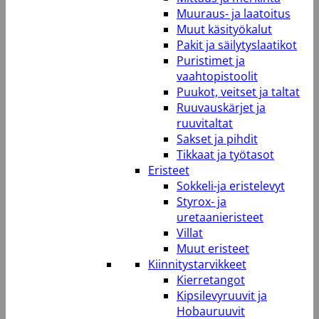
Muuraus- ja laatoitus
Muut käsityökalut
Pakit ja säilytyslaatikot
Puristimet ja
vaahtopistoolit
Puukot, veitset ja taltat
Ruuvauskärjet ja
ruuvitaltat
Sakset ja pihdit
Tikkaat ja työtasot
Eristeet
Sokkeli-ja eristelevyt
Styrox- ja
uretaanieristeet
Villat
Muut eristeet
Kiinnitystarvikkeet
Kierretangot
Kipsilevyruuvit ja
Hobauruuvit