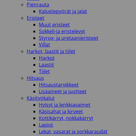
Pienrauta
Kalustepyörät ja jalat
Eristeet
Muut eristeet
Sokkeli-ja eristelevyt
Styrox- ja uretaanieristeet
Villat
Harkot, laastit ja tiilet
Harkot
Laastit
Tiilet
Hitsaus
Hitsaustarvikkeet
Lisäaineet ja juotteet
Käsityökalut
Hylsyt ja lenkkiavaimet
Käsisahat ja kirveet
Kottikärryt, nokkakärryt
Lapiot
Lekat, vasarat ja sorkkaraudat