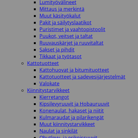
Lumityövälineet
Mittaus ja merkintä
Muut käsityökalut
Pakit ja säilytyslaatikot
Puristimet ja vaahtopistoolit
Puukot, veitset ja taltat
Ruuvauskärjet ja ruuvitaltat
Sakset ja pihdit
Tikkaat ja työtasot
Kattotuotteet
Kattohuovat ja bitumituotteet
Kattotuotteet ja sadevesijärjestelmät
Valokate
Kiinnitystarvikkeet
Kierretangot
Kipsilevyruuvit ja Hobauruuvit
Konenaulat, hakaset ja niitit
Kulmaraudat ja pilarikengät
Muut kiinnitystarvikkeet
Naulat ja sinkilät
Ohutlevy- ja erikoisruuvit