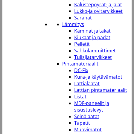
Kalustepöyrät-ja jalat
Lukko-ja ovitarvikkeet
Saranat
Lämmitys
Kaminat ja takat
Kiukaat ja padat
Pelletit
Sähkölämmittimet
Tulisijatarvikkeet
Pintamateriaalit
DC-Fix
Kura-ja käytävämatot
Lattialaatat
Lattian pintamateriaalit
Listat
MDF-paneelit ja
sisustuslevyt
Seinälaatat
Tapetit
Muovimatot