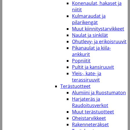
Konenaulat, hakaset ja
niitit
Kulmaraudat ja
pilarikengät
Muut kiinnitystarvikkeet
Naulat ja sinkilät
Ohutlevy- ja erikoisruuvit
Pikanaulat ja kiila-
ankkurit
Popniitit
Pultit ja kansiruuvit
Yleis-, kate- ja
terassiruuvit
Terästuotteet
Alumiini ja Ruostumaton
Harjateräs ja
Raudoitusverkot
Muut terästuotteet
Oheistarvikkeet
Rakenneteräkset