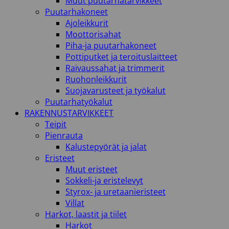
Muut puutarhatarvikkeet
Puutarhakoneet
Ajoleikkurit
Moottorisahat
Piha-ja puutarhakoneet
Pottiputket ja teroituslaitteet
Raivaussahat ja trimmerit
Ruohonleikkurit
Suojavarusteet ja työkalut
Puutarhatyökalut
RAKENNUSTARVIKKEET
Teipit
Pienrauta
Kalustepyörät ja jalat
Eristeet
Muut eristeet
Sokkeli-ja eristelevyt
Styrox- ja uretaanieristeet
Villat
Harkot, laastit ja tiilet
Harkot