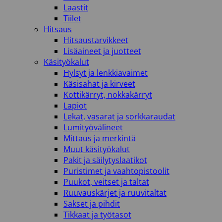
Laastit
Tiilet
Hitsaus
Hitsaustarvikkeet
Lisäaineet ja juotteet
Käsityökalut
Hylsyt ja lenkkiavaimet
Käsisahat ja kirveet
Kottikärryt, nokkakärryt
Lapiot
Lekat, vasarat ja sorkkaraudat
Lumityövälineet
Mittaus ja merkintä
Muut käsityökalut
Pakit ja säilytyslaatikot
Puristimet ja vaahtopistoolit
Puukot, veitset ja taltat
Ruuvauskärjet ja ruuvitaltat
Sakset ja pihdit
Tikkaat ja työtasot