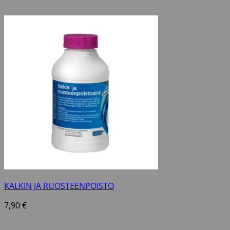
KALKIN JA RUOSTEENPOISTO
7,90
€