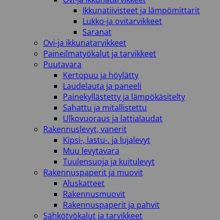
Ikkunatiivisteet ja lämpömittarit
Lukko-ja ovitarvikkeet
Saranat
Ovi-ja ikkunatarvikkeet
Paineilmatyökalut ja tarvikkeet
Puutavara
Kertopuu ja höylätty
Laudelauta ja paneeli
Painekyllästetty ja lämpökäsitelty
Sahattu ja mitallistettu
Ulkovuoraus ja lattialaudat
Rakennuslevyt, vanerit
Kipsi-, lastu-. ja lujalevyt
Muu levytavara
Tuulensuoja ja kuitulevyt
Rakennuspaperit ja muovit
Aluskatteet
Rakennusmuovit
Rakennuspaperit ja pahvit
Sähkötyökalut ja tarvikkeet