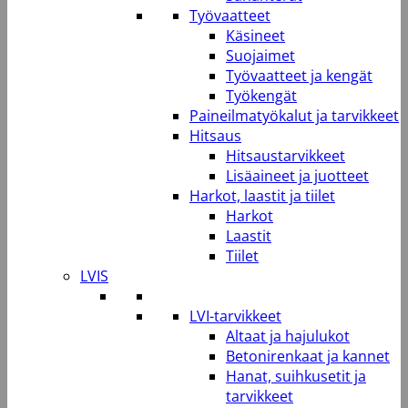
Työvaatteet
Käsineet
Suojaimet
Työvaatteet ja kengät
Työkengät
Paineilmatyökalut ja tarvikkeet
Hitsaus
Hitsaustarvikkeet
Lisäaineet ja juotteet
Harkot, laastit ja tiilet
Harkot
Laastit
Tiilet
LVIS
LVI-tarvikkeet
Altaat ja hajulukot
Betonirenkaat ja kannet
Hanat, suihkusetit ja
tarvikkeet