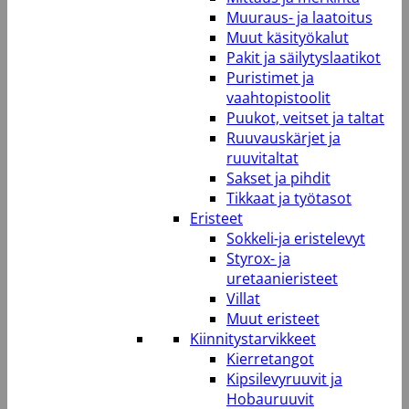
Muuraus- ja laatoitus
Muut käsityökalut
Pakit ja säilytyslaatikot
Puristimet ja
vaahtopistoolit
Puukot, veitset ja taltat
Ruuvauskärjet ja
ruuvitaltat
Sakset ja pihdit
Tikkaat ja työtasot
Eristeet
Sokkeli-ja eristelevyt
Styrox- ja
uretaanieristeet
Villat
Muut eristeet
Kiinnitystarvikkeet
Kierretangot
Kipsilevyruuvit ja
Hobauruuvit