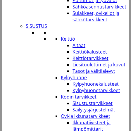
Polttimot ja työvalot
Sähköasennustarvikkeet
Sulakkeet, ovikellot ja
sähkötarvikkeet
SISUSTUS
Keittiö
Altaat
Keittiökalusteet
Keittiötarvikkeet
Liesituulettimet ja kuvut
Tasot ja välitilalevyt
Kylpyhuone
Kylpyhuonekalusteet
Kylpyhuonetarvikkeet
Kodin tarvikkeet
Sisustustarvikkeet
Säilytysjärjestelmät
Ovi-ja ikkunatarvikkeet
Ikkunatiivisteet ja
lämpömittarit