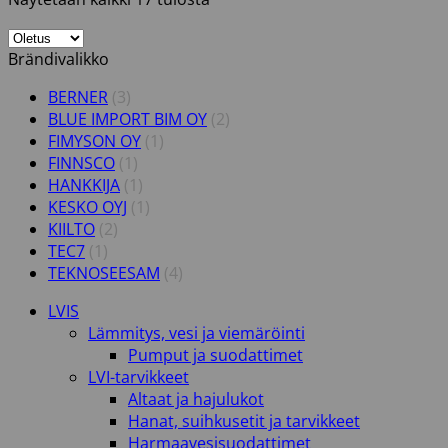
Brändivalikko
BERNER
(3)
BLUE IMPORT BIM OY
(2)
FIMYSON OY
(1)
FINNSCO
(1)
HANKKIJA
(1)
KESKO OYJ
(1)
KIILTO
(2)
TEC7
(1)
TEKNOSEESAM
(4)
LVIS
Lämmitys, vesi ja viemäröinti
Pumput ja suodattimet
LVI-tarvikkeet
Altaat ja hajulukot
Hanat, suihkusetit ja tarvikkeet
Harmaavesisuodattimet