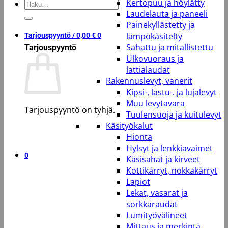
Kertopuu ja höylätty
Etsi:
Laudelauta ja paneeli
Painekyllästetty ja
lämpökäsitelty
Tarjouspyyntö /
0,00
€
0
Sahattu ja mitallistettu
Tarjouspyyntö
Ulkovuoraus ja
lattialaudat
Rakennuslevyt, vanerit
Kipsi-, lastu-. ja lujalevyt
Muu levytavara
Tarjouspyyntö on tyhjä.
Tuulensuoja ja kuitulevyt
Käsityökalut
Takaisin kauppaan
Hionta
Hylsyt ja lenkkiavaimet
0
Käsisahat ja kirveet
Kottikärryt, nokkakärryt
Lapiot
Lekat, vasarat ja
sorkkaraudat
Lumityövälineet
Mittaus ja merkintä