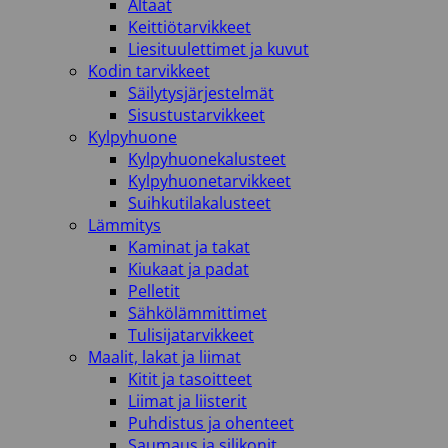
Altaat
Keittiötarvikkeet
Liesituulettimet ja kuvut
Kodin tarvikkeet
Säilytysjärjestelmät
Sisustustarvikkeet
Kylpyhuone
Kylpyhuonekalusteet
Kylpyhuonetarvikkeet
Suihkutilakalusteet
Lämmitys
Kaminat ja takat
Kiukaat ja padat
Pelletit
Sähkölämmittimet
Tulisijatarvikkeet
Maalit, lakat ja liimat
Kitit ja tasoitteet
Liimat ja liisterit
Puhdistus ja ohenteet
Saumaus ja silikonit