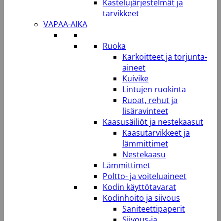
Kastelujärjestelmät ja
tarvikkeet
VAPAA-AIKA
Ruoka
Karkoitteet ja torjunta-
aineet
Kuivike
Lintujen ruokinta
Ruoat, rehut ja
lisäravinteet
Kaasusäiliöt ja nestekaasut
Kaasutarvikkeet ja
lämmittimet
Nestekaasu
Lämmittimet
Poltto- ja voiteluaineet
Kodin käyttötavarat
Kodinhoito ja siivous
Saniteettipaperit
Siivous-ja