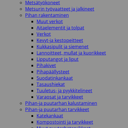
Metsätyökoneet
Metsurin työvaatteet ja jalkineet
Pihan rakentaminen
Muut verkot
Aitaelementit ja tolpat
Verkot
Kevyt-ja kestopeitteet
Kukkasipulit ja siemenet
Lannoitteet, mullat ja kuorikkeet
Lipputangot ja liput
Pihakivet
Pihapäällysteet
Suodatinkankaat
Tasaushiekat
Tuuletus- ja pyykkitelineet
Varaosat ja tarvikkeet
Pihan-ja puutarhan kalustaminen
Pihan-ja puutarhan tarvikkeet
Katekankaat
Kompostointi ja tarvikkeet