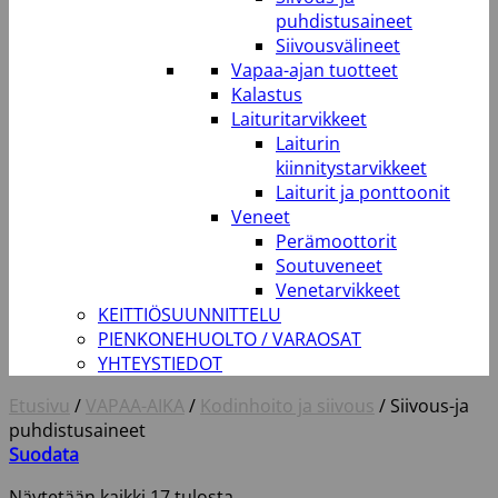
puhdistusaineet
Siivousvälineet
Vapaa-ajan tuotteet
Kalastus
Laituritarvikkeet
Laiturin
kiinnitystarvikkeet
Laiturit ja ponttoonit
Veneet
Perämoottorit
Soutuveneet
Venetarvikkeet
KEITTIÖSUUNNITTELU
PIENKONEHUOLTO / VARAOSAT
YHTEYSTIEDOT
Etusivu
/
VAPAA-AIKA
/
Kodinhoito ja siivous
/
Siivous-ja
puhdistusaineet
Suodata
Näytetään kaikki 17 tulosta