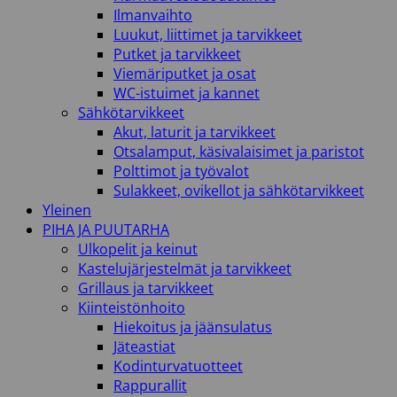
Ilmanvaihto
Luukut, liittimet ja tarvikkeet
Putket ja tarvikkeet
Viemäriputket ja osat
WC-istuimet ja kannet
Sähkötarvikkeet
Akut, laturit ja tarvikkeet
Otsalamput, käsivalaisimet ja paristot
Polttimot ja työvalot
Sulakkeet, ovikellot ja sähkötarvikkeet
Yleinen
PIHA JA PUUTARHA
Ulkopelit ja keinut
Kastelujärjestelmät ja tarvikkeet
Grillaus ja tarvikkeet
Kiinteistönhoito
Hiekoitus ja jäänsulatus
Jäteastiat
Kodinturvatuotteet
Rappurallit