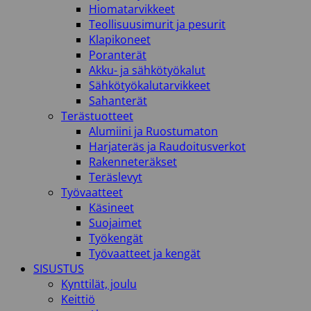
Hiomatarvikkeet
Teollisuusimurit ja pesurit
Klapikoneet
Poranterät
Akku- ja sähkötyökalut
Sähkötyökalutarvikkeet
Sahanterät
Terästuotteet
Alumiini ja Ruostumaton
Harjateräs ja Raudoitusverkot
Rakenneteräkset
Teräslevyt
Työvaatteet
Käsineet
Suojaimet
Työkengät
Työvaatteet ja kengät
SISUSTUS
Kynttilät, joulu
Keittiö