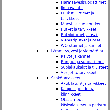
Harmaavesisuodattimet
Ilmanvaihto
Luukut, liittimet ja
tarvikkeet
Muovi- ja suojaputket
Putket ja tarvikkeet
Putkiliittimet ja osat
Viemäriputket ja osat
WC-istuimet ja kannet
Lämmitys, vesi ja viemäröinti
Kaivot ja kannet
Pumput ja suodattimet
Suojakaukalot ja tiivisteet
Vesijohtotarvikkeet
Sähkötarvikkeet
Akut, laturit ja tarvikkeet
Kaapelit, johdot ja
kiinnikkeet
Otsalamput,
käsivalaisimet ja paristot