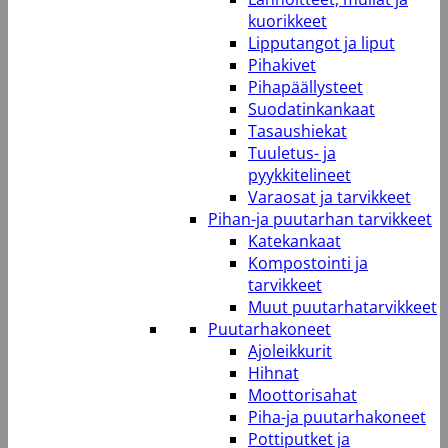
kuorikkeet
Lipputangot ja liput
Pihakivet
Pihapäällysteet
Suodatinkankaat
Tasaushiekat
Tuuletus- ja
pyykkitelineet
Varaosat ja tarvikkeet
Pihan-ja puutarhan tarvikkeet
Katekankaat
Kompostointi ja
tarvikkeet
Muut puutarhatarvikkeet
Puutarhakoneet
Ajoleikkurit
Hihnat
Moottorisahat
Piha-ja puutarhakoneet
Pottiputket ja