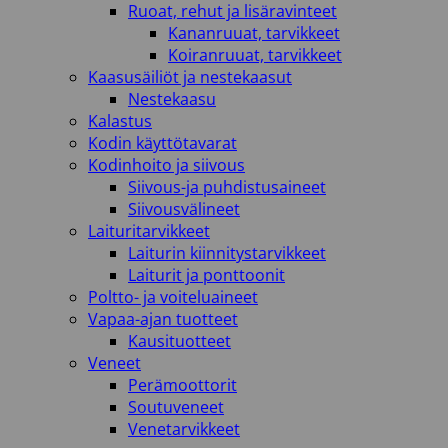
Ruoat, rehut ja lisäravinteet
Kananruuat, tarvikkeet
Koiranruuat, tarvikkeet
Kaasusäiliöt ja nestekaasut
Nestekaasu
Kalastus
Kodin käyttötavarat
Kodinhoito ja siivous
Siivous-ja puhdistusaineet
Siivousvälineet
Laituritarvikkeet
Laiturin kiinnitystarvikkeet
Laiturit ja ponttoonit
Poltto- ja voiteluaineet
Vapaa-ajan tuotteet
Kausituotteet
Veneet
Perämoottorit
Soutuveneet
Venetarvikkeet