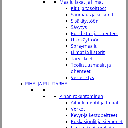
Maalit, lakat ja liimat
Kitit ja tasoitteet
Saumaus ja silikonit
Sisäkäyttöön
Sävytys
Puhdistus ja ohenteet
Ulkokäyttöön
Spraymaalit
Liimat ja liisterit
Tarvikkeet
Teollisuusmaalit ja
ohenteet
Vesieristys
PIHA- JA PUUTARHA
Pihan rakentaminen
Aitaelementit ja tolpat
Verkot
Kevyt-ja kestopeitteet
Kukkasipulit ja siemenet
Lannoitteet, mullat ja