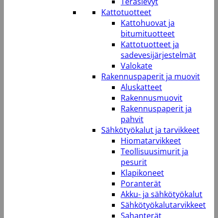
Teräslevyt
Kattotuotteet
Kattohuovat ja
bitumituotteet
Kattotuotteet ja
sadevesijärjestelmät
Valokate
Rakennuspaperit ja muovit
Aluskatteet
Rakennusmuovit
Rakennuspaperit ja
pahvit
Sähkötyökalut ja tarvikkeet
Hiomatarvikkeet
Teollisuusimurit ja
pesurit
Klapikoneet
Poranterät
Akku- ja sähkötyökalut
Sähkötyökalutarvikkeet
Sahanterät