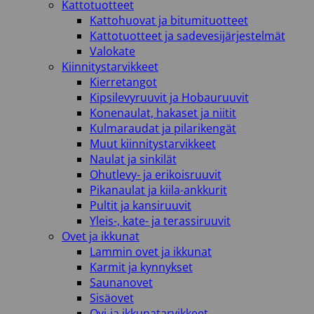
Kattotuotteet
Kattohuovat ja bitumituotteet
Kattotuotteet ja sadevesijärjestelmät
Valokate
Kiinnitystarvikkeet
Kierretangot
Kipsilevyruuvit ja Hobauruuvit
Konenaulat, hakaset ja niitit
Kulmaraudat ja pilarikengät
Muut kiinnitystarvikkeet
Naulat ja sinkilät
Ohutlevy- ja erikoisruuvit
Pikanaulat ja kiila-ankkurit
Pultit ja kansiruuvit
Yleis-, kate- ja terassiruuvit
Ovet ja ikkunat
Lammin ovet ja ikkunat
Karmit ja kynnykset
Saunanovet
Sisäovet
Ovi-ja ikkunatarvikkeet