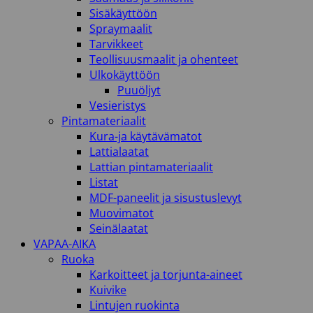
Sisäkäyttöön
Spraymaalit
Tarvikkeet
Teollisuusmaalit ja ohenteet
Ulkokäyttöön
Puuöljyt
Vesieristys
Pintamateriaalit
Kura-ja käytävämatot
Lattialaatat
Lattian pintamateriaalit
Listat
MDF-paneelit ja sisustuslevyt
Muovimatot
Seinälaatat
VAPAA-AIKA
Ruoka
Karkoitteet ja torjunta-aineet
Kuivike
Lintujen ruokinta