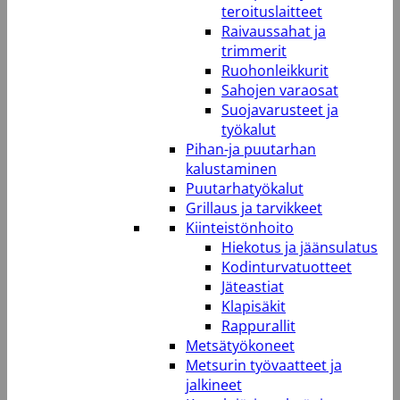
teroituslaitteet
Raivaussahat ja
trimmerit
Ruohonleikkurit
Sahojen varaosat
Suojavarusteet ja
työkalut
Pihan-ja puutarhan
kalustaminen
Puutarhatyökalut
Grillaus ja tarvikkeet
Kiinteistönhoito
Hiekotus ja jäänsulatus
Kodinturvatuotteet
Jäteastiat
Klapisäkit
Rappurallit
Metsätyökoneet
Metsurin työvaatteet ja
jalkineet