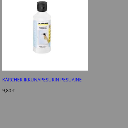
KÄRCHER IKKUNAPESURIN PESUAINE
9,80
€