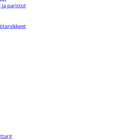
 ja paristot
kötarvikkeet
ttarit