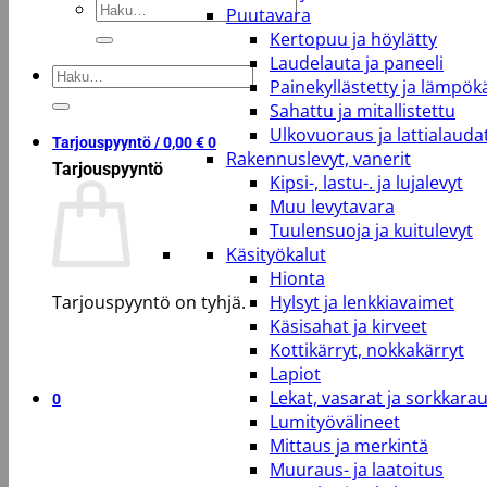
Etsi:
Puutavara
Kertopuu ja höylätty
Laudelauta ja paneeli
Etsi:
Painekyllästetty ja lämpökä
Sahattu ja mitallistettu
Ulkovuoraus ja lattialauda
Tarjouspyyntö /
0,00
€
0
Rakennuslevyt, vanerit
Tarjouspyyntö
Kipsi-, lastu-. ja lujalevyt
Muu levytavara
Tuulensuoja ja kuitulevyt
Käsityökalut
Hionta
Tarjouspyyntö on tyhjä.
Hylsyt ja lenkkiavaimet
Käsisahat ja kirveet
Kottikärryt, nokkakärryt
Takaisin kauppaan
Lapiot
Lekat, vasarat ja sorkkara
0
Lumityövälineet
Mittaus ja merkintä
Muuraus- ja laatoitus