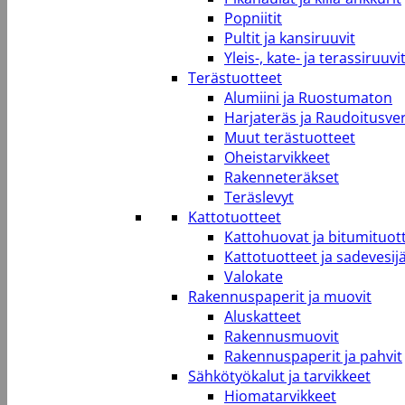
Popniitit
Pultit ja kansiruuvit
Yleis-, kate- ja terassiruuvi
Terästuotteet
Alumiini ja Ruostumaton
Harjateräs ja Raudoitusve
Muut terästuotteet
Oheistarvikkeet
Rakenneteräkset
Teräslevyt
Kattotuotteet
Kattohuovat ja bitumituot
Kattotuotteet ja sadevesij
Valokate
Rakennuspaperit ja muovit
Aluskatteet
Rakennusmuovit
Rakennuspaperit ja pahvit
Sähkötyökalut ja tarvikkeet
Hiomatarvikkeet