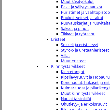
Muut käsityökalut
Pakit ja säilytyslaatikot
Puristimet ja vaahtopistool
Puukot, veitset ja taltat
Ruuvauskärjet ja ruuvitalt
Sakset ja pihdit
Tikkaat ja työtasot
Eristeet
Sokkeli-ja eristelevyt
Styrox- ja uretaanieristeet
Villat
Muut eristeet
Kiinnitystarvikkeet
Kierretangot
Kipsilevyruuvit ja Hobauru
Konenaulat, hakaset ja niit
Kulmaraudat ja pilarikeng
Muut kiinnitystarvikkeet
Naulat ja sinkilät
Ohutlevy- ja erikoisruuvit
Pikanaulat ja kiila-ankkurit