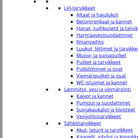
LVI-tarvikkeet
Altaat ja hajulukot
Betonirenkaat ja kannet
Hanat, suihkusetit ja tarvi
Harmaavesisuodattimet
Ilmanvaihto
Luukut, liittimet ja tarvikke
Muovi- ja suojaputket
Putket ja tarvikkeet
Putkiliittimet ja osat
Viemäriputket ja osat
WC-istuimet ja kannet
Lämmitys, vesi ja viemäröinti
Kaivot ja kannet
Pumput ja suodattimet
Suojakaukalot ja tiivisteet
Vesijohtotarvikkeet
Sähkötarvikkeet
Akut, laturit ja tarvikkeet
Kaapelit, johdot ja kiinnikk