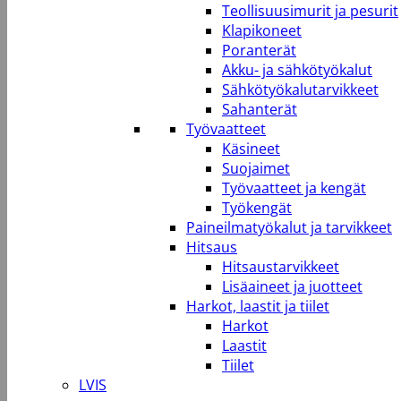
Teollisuusimurit ja pesurit
Klapikoneet
Poranterät
Akku- ja sähkötyökalut
Sähkötyökalutarvikkeet
Sahanterät
Työvaatteet
Käsineet
Suojaimet
Työvaatteet ja kengät
Työkengät
Paineilmatyökalut ja tarvikkeet
Hitsaus
Hitsaustarvikkeet
Lisäaineet ja juotteet
Harkot, laastit ja tiilet
Harkot
Laastit
Tiilet
LVIS