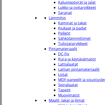
Kalustepöyrät-ja jalat
Lukko-ja ovitarvikkeet
Saranat
Lämmitys
Kaminat ja takat
Kiukaat ja padat
Pelletit
Sähkölämmittimet
Tulisijatarvikkeet
Pintamateriaalit
DC-Fix
Kura-ja käytävämatot
Lattialaatat
Lattian pintamateriaalit
Listat
MDF-paneelit ja sisustusle
Seinälaatat
Tapetit
Muovimatot
Maalit, lakat ja liimat