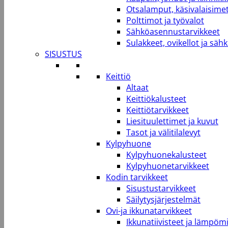
Otsalamput, käsivalaisimet
Polttimot ja työvalot
Sähköasennustarvikkeet
Sulakkeet, ovikellot ja säh
SISUSTUS
Keittiö
Altaat
Keittiökalusteet
Keittiötarvikkeet
Liesituulettimet ja kuvut
Tasot ja välitilalevyt
Kylpyhuone
Kylpyhuonekalusteet
Kylpyhuonetarvikkeet
Kodin tarvikkeet
Sisustustarvikkeet
Säilytysjärjestelmät
Ovi-ja ikkunatarvikkeet
Ikkunatiivisteet ja lämpömi