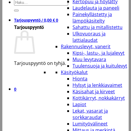
Kertopuu ja höylätty
Etsi:
Laudelauta ja paneeli
Painekyllästetty ja
lämpökäsitelty
Tarjouspyyntö /
0,00
€
0
Sahattu ja mitallistettu
Tarjouspyyntö
Ulkovuoraus ja
lattialaudat
Rakennuslevyt, vanerit
Kipsi-, lastu-. ja lujalevyt
Muu levytavara
Tarjouspyyntö on tyhjä.
Tuulensuoja ja kuitulevyt
Käsityökalut
Takaisin kauppaan
Hionta
Hylsyt ja lenkkiavaimet
0
Käsisahat ja kirveet
Kottikärryt, nokkakärryt
Lapiot
Lekat, vasarat ja
sorkkaraudat
Lumityövälineet
Mittaus ja merkintä