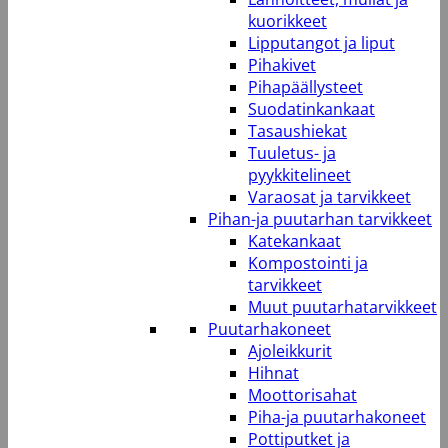
kuorikkeet
Lipputangot ja liput
Pihakivet
Pihapäällysteet
Suodatinkankaat
Tasaushiekat
Tuuletus- ja
pyykkitelineet
Varaosat ja tarvikkeet
Pihan-ja puutarhan tarvikkeet
Katekankaat
Kompostointi ja
tarvikkeet
Muut puutarhatarvikkeet
Puutarhakoneet
Ajoleikkurit
Hihnat
Moottorisahat
Piha-ja puutarhakoneet
Pottiputket ja