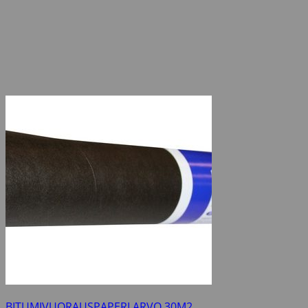
BITUMIVUORAUSPAPERI ARVO 30M2