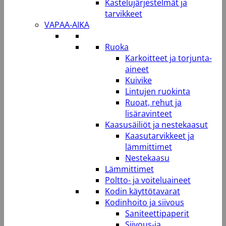
Kastelujärjestelmät ja
tarvikkeet
VAPAA-AIKA
Ruoka
Karkoitteet ja torjunta-
aineet
Kuivike
Lintujen ruokinta
Ruoat, rehut ja
lisäravinteet
Kaasusäiliöt ja nestekaasut
Kaasutarvikkeet ja
lämmittimet
Nestekaasu
Lämmittimet
Poltto- ja voiteluaineet
Kodin käyttötavarat
Kodinhoito ja siivous
Saniteettipaperit
Siivous-ja