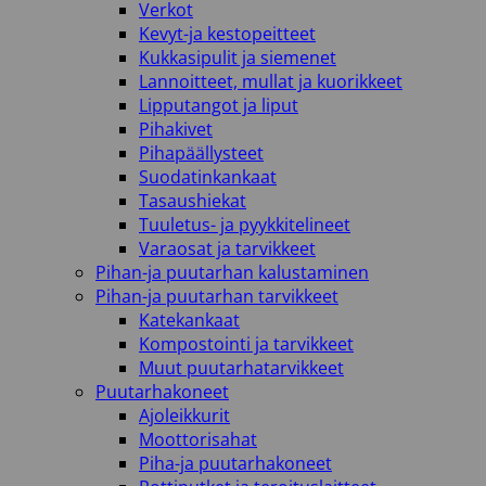
Verkot
Kevyt-ja kestopeitteet
Kukkasipulit ja siemenet
Lannoitteet, mullat ja kuorikkeet
Lipputangot ja liput
Pihakivet
Pihapäällysteet
Suodatinkankaat
Tasaushiekat
Tuuletus- ja pyykkitelineet
Varaosat ja tarvikkeet
Pihan-ja puutarhan kalustaminen
Pihan-ja puutarhan tarvikkeet
Katekankaat
Kompostointi ja tarvikkeet
Muut puutarhatarvikkeet
Puutarhakoneet
Ajoleikkurit
Moottorisahat
Piha-ja puutarhakoneet