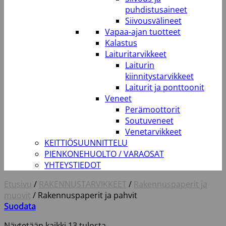
puhdistusaineet
Siivousvälineet
Vapaa-ajan tuotteet
Kalastus
Laituritarvikkeet
Laiturin
kiinnitystarvikkeet
Laiturit ja ponttoonit
Veneet
Perämoottorit
Soutuveneet
Venetarvikkeet
KEITTIÖSUUNNITTELU
PIENKONEHUOLTO / VARAOSAT
YHTEYSTIEDOT
Etusivu
/
RAKENNUSTARVIKKEET
/
Rakennuspaperit ja
muovit
/
Rakennuspaperit ja pahvit
Suodata
Näytetään kaikki 13 tulosta