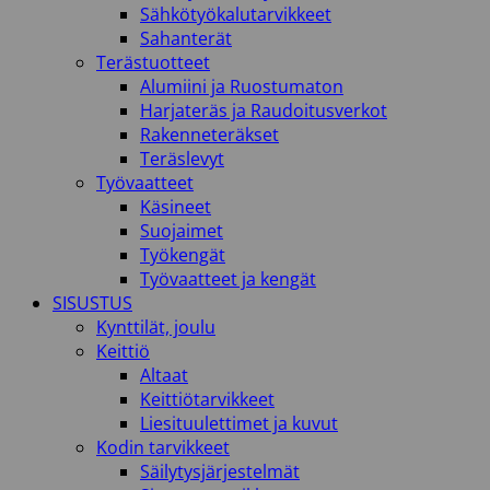
Sähkötyökalutarvikkeet
Sahanterät
Terästuotteet
Alumiini ja Ruostumaton
Harjateräs ja Raudoitusverkot
Rakenneteräkset
Teräslevyt
Työvaatteet
Käsineet
Suojaimet
Työkengät
Työvaatteet ja kengät
SISUSTUS
Kynttilät, joulu
Keittiö
Altaat
Keittiötarvikkeet
Liesituulettimet ja kuvut
Kodin tarvikkeet
Säilytysjärjestelmät