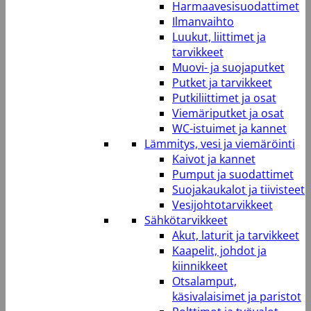
Harmaavesisuodattimet
Ilmanvaihto
Luukut, liittimet ja
tarvikkeet
Muovi- ja suojaputket
Putket ja tarvikkeet
Putkiliittimet ja osat
Viemäriputket ja osat
WC-istuimet ja kannet
Lämmitys, vesi ja viemäröinti
Kaivot ja kannet
Pumput ja suodattimet
Suojakaukalot ja tiivisteet
Vesijohtotarvikkeet
Sähkötarvikkeet
Akut, laturit ja tarvikkeet
Kaapelit, johdot ja
kiinnikkeet
Otsalamput,
käsivalaisimet ja paristot