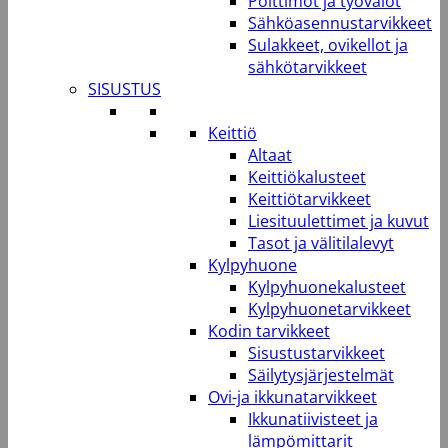
Polttimot ja työvalot
Sähköasennustarvikkeet
Sulakkeet, ovikellot ja
sähkötarvikkeet
SISUSTUS
Keittiö
Altaat
Keittiökalusteet
Keittiötarvikkeet
Liesituulettimet ja kuvut
Tasot ja välitilalevyt
Kylpyhuone
Kylpyhuonekalusteet
Kylpyhuonetarvikkeet
Kodin tarvikkeet
Sisustustarvikkeet
Säilytysjärjestelmät
Ovi-ja ikkunatarvikkeet
Ikkunatiivisteet ja
lämpömittarit