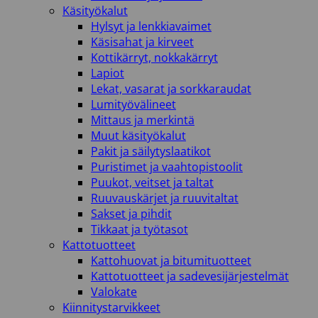
Käsityökalut
Hylsyt ja lenkkiavaimet
Käsisahat ja kirveet
Kottikärryt, nokkakärryt
Lapiot
Lekat, vasarat ja sorkkaraudat
Lumityövälineet
Mittaus ja merkintä
Muut käsityökalut
Pakit ja säilytyslaatikot
Puristimet ja vaahtopistoolit
Puukot, veitset ja taltat
Ruuvauskärjet ja ruuvitaltat
Sakset ja pihdit
Tikkaat ja työtasot
Kattotuotteet
Kattohuovat ja bitumituotteet
Kattotuotteet ja sadevesijärjestelmät
Valokate
Kiinnitystarvikkeet