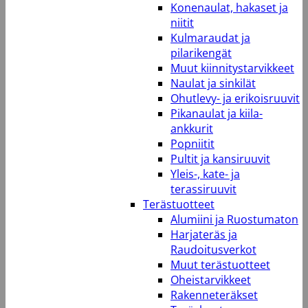
Konenaulat, hakaset ja
niitit
Kulmaraudat ja
pilarikengät
Muut kiinnitystarvikkeet
Naulat ja sinkilät
Ohutlevy- ja erikoisruuvit
Pikanaulat ja kiila-
ankkurit
Popniitit
Pultit ja kansiruuvit
Yleis-, kate- ja
terassiruuvit
Terästuotteet
Alumiini ja Ruostumaton
Harjateräs ja
Raudoitusverkot
Muut terästuotteet
Oheistarvikkeet
Rakenneteräkset