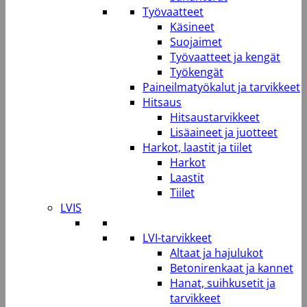
Työvaatteet
Käsineet
Suojaimet
Työvaatteet ja kengät
Työkengät
Paineilmatyökalut ja tarvikkeet
Hitsaus
Hitsaustarvikkeet
Lisäaineet ja juotteet
Harkot, laastit ja tiilet
Harkot
Laastit
Tiilet
LVIS
LVI-tarvikkeet
Altaat ja hajulukot
Betonirenkaat ja kannet
Hanat, suihkusetit ja
tarvikkeet