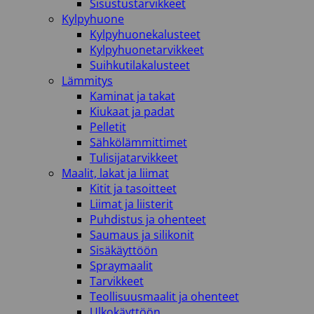
Sisustustarvikkeet
Kylpyhuone
Kylpyhuonekalusteet
Kylpyhuonetarvikkeet
Suihkutilakalusteet
Lämmitys
Kaminat ja takat
Kiukaat ja padat
Pelletit
Sähkölämmittimet
Tulisijatarvikkeet
Maalit, lakat ja liimat
Kitit ja tasoitteet
Liimat ja liisterit
Puhdistus ja ohenteet
Saumaus ja silikonit
Sisäkäyttöön
Spraymaalit
Tarvikkeet
Teollisuusmaalit ja ohenteet
Ulkokäyttöön