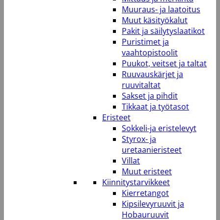
Muuraus- ja laatoitus
Muut käsityökalut
Pakit ja säilytyslaatikot
Puristimet ja
vaahtopistoolit
Puukot, veitset ja taltat
Ruuvauskärjet ja
ruuvitaltat
Sakset ja pihdit
Tikkaat ja työtasot
Eristeet
Sokkeli-ja eristelevyt
Styrox- ja
uretaanieristeet
Villat
Muut eristeet
Kiinnitystarvikkeet
Kierretangot
Kipsilevyruuvit ja
Hobauruuvit