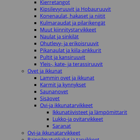
Kierretangot
Kipsilevyruuvit ja Hobauruuvit
Konenaulat, hakaset ja niitit
Kulmaraudat ja pilarikengät
Muut kiinnitystarvikkeet
Naulat ja sinkilät
Ohutlevy- ja erikoisruuvit
Pikanaulat ja kiila-ankkurit
Pultit ja kansiruuvit
Yleis-, kate- ja terassiruuvit
Ovet ja ikkunat
Lammin ovet ja ikkunat
Karmit ja kynnykset
Saunanovet
Sisäovet
Ovi-ja ikkunatarvikkeet
Ikkunatiivisteet ja lämpömittarit
Lukko-ja ovitarvikkeet
Saranat
Ovi-ja ikkunatarvikkeet
Paineilmatyökalut ja tarvikkeet