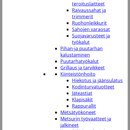
teroituslaitteet
Raivaussahat ja
trimmerit
Ruohonleikkurit
Sahojen varaosat
Suojavarusteet ja
työkalut
Pihan-ja puutarhan
kalustaminen
Puutarhatyökalut
Grillaus ja tarvikkeet
Kiinteistönhoito
Hiekotus ja jäänsulatus
Kodinturvatuotteet
Jäteastiat
Klapisäkit
Rappurallit
Metsätyökoneet
Metsurin työvaatteet ja
jalkineet