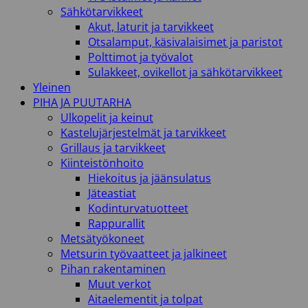
Sähkötarvikkeet
Akut, laturit ja tarvikkeet
Otsalamput, käsivalaisimet ja paristot
Polttimot ja työvalot
Sulakkeet, ovikellot ja sähkötarvikkeet
Yleinen
PIHA JA PUUTARHA
Ulkopelit ja keinut
Kastelujärjestelmät ja tarvikkeet
Grillaus ja tarvikkeet
Kiinteistönhoito
Hiekoitus ja jäänsulatus
Jäteastiat
Kodinturvatuotteet
Rappurallit
Metsätyökoneet
Metsurin työvaatteet ja jalkineet
Pihan rakentaminen
Muut verkot
Aitaelementit ja tolpat