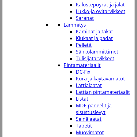
Kalustepöyrät-ja jalat
Lukko-ja ovitarvikkeet
Saranat
Lämmitys
Kaminat ja takat
Kiukaat ja padat
Pelletit
Sähkölämmittimet
Tulisijatarvikkeet
Pintamateriaalit
DC-Fix
Kura-ja käytävämatot
Lattialaatat
Lattian pintamateriaalit
Listat
MDF-paneelit ja
sisustuslevyt
Seinälaatat
Tapetit
Muovimatot