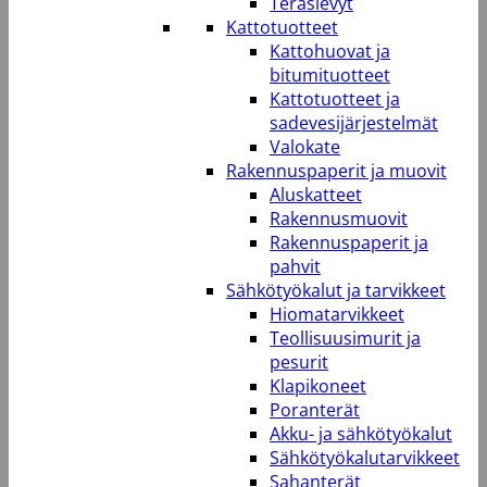
Teräslevyt
Kattotuotteet
Kattohuovat ja
bitumituotteet
Kattotuotteet ja
sadevesijärjestelmät
Valokate
Rakennuspaperit ja muovit
Aluskatteet
Rakennusmuovit
Rakennuspaperit ja
pahvit
Sähkötyökalut ja tarvikkeet
Hiomatarvikkeet
Teollisuusimurit ja
pesurit
Klapikoneet
Poranterät
Akku- ja sähkötyökalut
Sähkötyökalutarvikkeet
Sahanterät