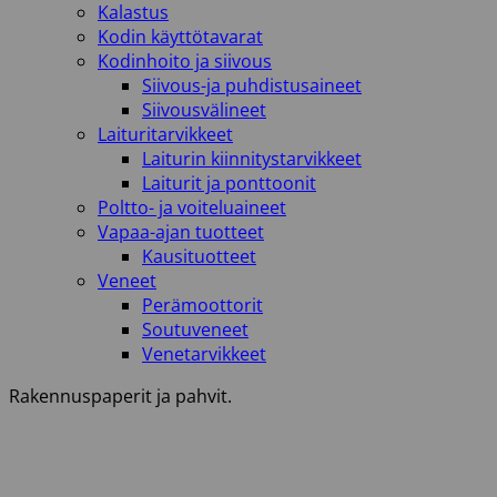
Kalastus
Kodin käyttötavarat
Kodinhoito ja siivous
Siivous-ja puhdistusaineet
Siivousvälineet
Laituritarvikkeet
Laiturin kiinnitystarvikkeet
Laiturit ja ponttoonit
Poltto- ja voiteluaineet
Vapaa-ajan tuotteet
Kausituotteet
Veneet
Perämoottorit
Soutuveneet
Venetarvikkeet
Rakennuspaperit ja pahvit.