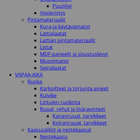
Puuöljyt
Vesieristys
Pintamateriaalit
Kura-ja käytävämatot
Lattialaatat
Lattian pintamateriaalit
Listat
MDF-paneelit ja sisustuslevyt
Muovimatot
Seinälaatat
VAPAA-AIKA
Ruoka
Karkoitteet ja torjunta-aineet
Kuivike
Lintujen ruokinta
Ruoat, rehut ja lisäravinteet
Kananruuat, tarvikkeet
Koiranruuat, tarvikkeet
Kaasusäiliöt ja nestekaasut
Nestekaasu