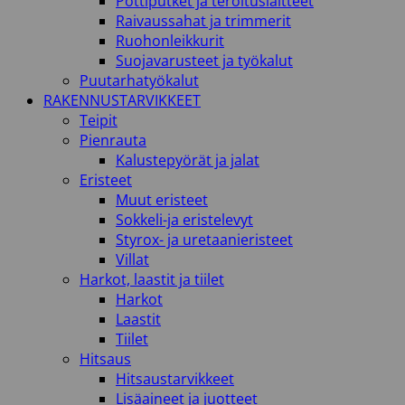
Pottiputket ja teroituslaitteet
Raivaussahat ja trimmerit
Ruohonleikkurit
Suojavarusteet ja työkalut
Puutarhatyökalut
RAKENNUSTARVIKKEET
Teipit
Pienrauta
Kalustepyörät ja jalat
Eristeet
Muut eristeet
Sokkeli-ja eristelevyt
Styrox- ja uretaanieristeet
Villat
Harkot, laastit ja tiilet
Harkot
Laastit
Tiilet
Hitsaus
Hitsaustarvikkeet
Lisäaineet ja juotteet