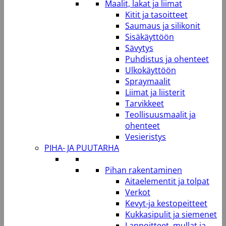
Maalit, lakat ja liimat
Kitit ja tasoitteet
Saumaus ja silikonit
Sisäkäyttöön
Sävytys
Puhdistus ja ohenteet
Ulkokäyttöön
Spraymaalit
Liimat ja liisterit
Tarvikkeet
Teollisuusmaalit ja
ohenteet
Vesieristys
PIHA- JA PUUTARHA
Pihan rakentaminen
Aitaelementit ja tolpat
Verkot
Kevyt-ja kestopeitteet
Kukkasipulit ja siemenet
Lannoitteet, mullat ja