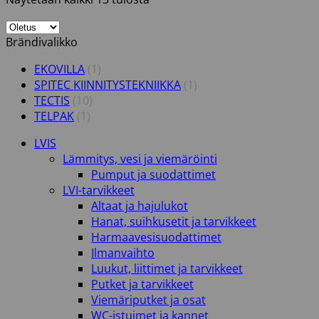
Brändivalikko
EKOVILLA
(1)
SPITEC KIINNITYSTEKNIIKKA
(1)
TECTIS
(10)
TELPAK
(1)
LVIS
Lämmitys, vesi ja viemäröinti
Pumput ja suodattimet
LVI-tarvikkeet
Altaat ja hajulukot
Hanat, suihkusetit ja tarvikkeet
Harmaavesisuodattimet
Ilmanvaihto
Luukut, liittimet ja tarvikkeet
Putket ja tarvikkeet
Viemäriputket ja osat
WC-istuimet ja kannet