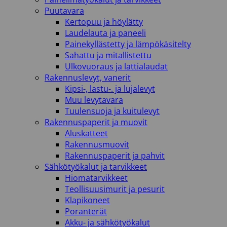
Puutavara
Kertopuu ja höylätty
Laudelauta ja paneeli
Painekyllästetty ja lämpökäsitelty
Sahattu ja mitallistettu
Ulkovuoraus ja lattialaudat
Rakennuslevyt, vanerit
Kipsi-, lastu-. ja lujalevyt
Muu levytavara
Tuulensuoja ja kuitulevyt
Rakennuspaperit ja muovit
Aluskatteet
Rakennusmuovit
Rakennuspaperit ja pahvit
Sähkötyökalut ja tarvikkeet
Hiomatarvikkeet
Teollisuusimurit ja pesurit
Klapikoneet
Poranterät
Akku- ja sähkötyökalut