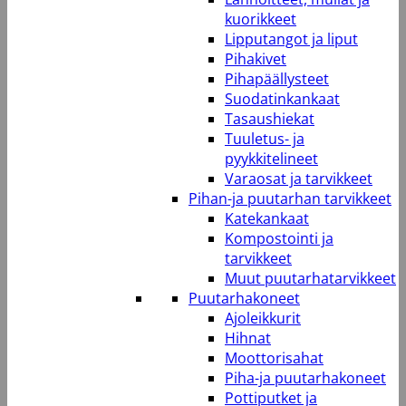
kuorikkeet
Lipputangot ja liput
Pihakivet
Pihapäällysteet
Suodatinkankaat
Tasaushiekat
Tuuletus- ja
pyykkitelineet
Varaosat ja tarvikkeet
Pihan-ja puutarhan tarvikkeet
Katekankaat
Kompostointi ja
tarvikkeet
Muut puutarhatarvikkeet
Puutarhakoneet
Ajoleikkurit
Hihnat
Moottorisahat
Piha-ja puutarhakoneet
Pottiputket ja