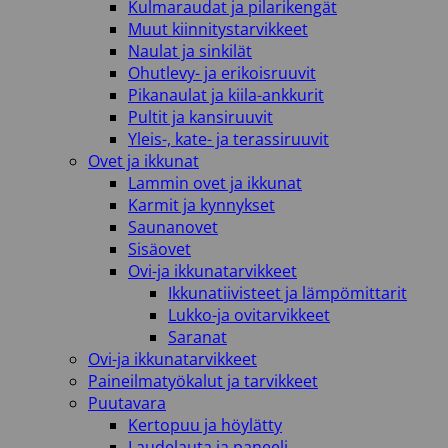
Kulmaraudat ja pilarikengät
Muut kiinnitystarvikkeet
Naulat ja sinkilät
Ohutlevy- ja erikoisruuvit
Pikanaulat ja kiila-ankkurit
Pultit ja kansiruuvit
Yleis-, kate- ja terassiruuvit
Ovet ja ikkunat
Lammin ovet ja ikkunat
Karmit ja kynnykset
Saunanovet
Sisäovet
Ovi-ja ikkunatarvikkeet
Ikkunatiivisteet ja lämpömittarit
Lukko-ja ovitarvikkeet
Saranat
Ovi-ja ikkunatarvikkeet
Paineilmatyökalut ja tarvikkeet
Puutavara
Kertopuu ja höylätty
Laudelauta ja paneeli