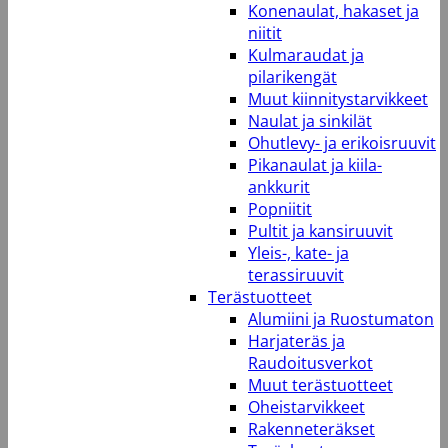
Konenaulat, hakaset ja
niitit
Kulmaraudat ja
pilarikengät
Muut kiinnitystarvikkeet
Naulat ja sinkilät
Ohutlevy- ja erikoisruuvit
Pikanaulat ja kiila-
ankkurit
Popniitit
Pultit ja kansiruuvit
Yleis-, kate- ja
terassiruuvit
Terästuotteet
Alumiini ja Ruostumaton
Harjateräs ja
Raudoitusverkot
Muut terästuotteet
Oheistarvikkeet
Rakenneteräkset