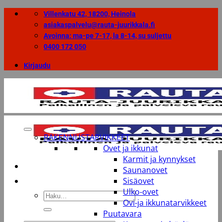
Skip
Villenkatu 42, 18200, Heinola
to
asiakaspalvelu@rauta-juurikkala.fi
content
Avoinna: ma-pe 7-17, la 8-14, su suljettu
0400 172 050
Kirjaudu
RAKENNUSTARVIKKEET
Ovet ja ikkunat
Karmit ja kynnykset
Saunanovet
Sisäovet
Ulko-ovet
Etsi:
Ovi-ja ikkunatarvikkeet
Puutavara