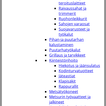
teroituslaitteet
Raivaussahat ja
trimmerit
Ruohonleikkurit
Sahojen varaosat
Suojavarusteet ja
työkalut
Pihan-ja puutarhan
kalustaminen
Puutarhatyökalut
Grillaus ja tarvikkeet
Kiinteistönhoito
Hiekotus ja jäänsulatus
Kodinturvatuotteet
Jäteastiat
Klapisäkit
Rappurallit
Metsätyökoneet
Metsurin työvaatteet ja
jalkineet