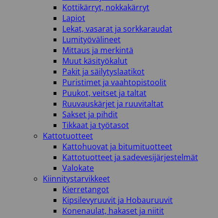
Kottikärryt, nokkakärryt
Lapiot
Lekat, vasarat ja sorkkaraudat
Lumityövälineet
Mittaus ja merkintä
Muut käsityökalut
Pakit ja säilytyslaatikot
Puristimet ja vaahtopistoolit
Puukot, veitset ja taltat
Ruuvauskärjet ja ruuvitaltat
Sakset ja pihdit
Tikkaat ja työtasot
Kattotuotteet
Kattohuovat ja bitumituotteet
Kattotuotteet ja sadevesijärjestelmät
Valokate
Kiinnitystarvikkeet
Kierretangot
Kipsilevyruuvit ja Hobauruuvit
Konenaulat, hakaset ja niitit