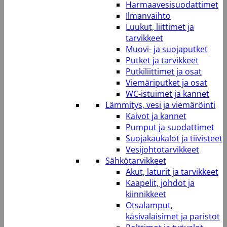
Harmaavesisuodattimet
Ilmanvaihto
Luukut, liittimet ja
tarvikkeet
Muovi- ja suojaputket
Putket ja tarvikkeet
Putkiliittimet ja osat
Viemäriputket ja osat
WC-istuimet ja kannet
Lämmitys, vesi ja viemäröinti
Kaivot ja kannet
Pumput ja suodattimet
Suojakaukalot ja tiivisteet
Vesijohtotarvikkeet
Sähkötarvikkeet
Akut, laturit ja tarvikkeet
Kaapelit, johdot ja
kiinnikkeet
Otsalamput,
käsivalaisimet ja paristot