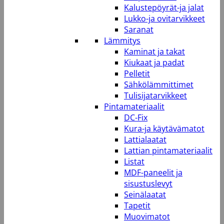
Kalustepöyrät-ja jalat
Lukko-ja ovitarvikkeet
Saranat
Lämmitys
Kaminat ja takat
Kiukaat ja padat
Pelletit
Sähkölämmittimet
Tulisijatarvikkeet
Pintamateriaalit
DC-Fix
Kura-ja käytävämatot
Lattialaatat
Lattian pintamateriaalit
Listat
MDF-paneelit ja
sisustuslevyt
Seinälaatat
Tapetit
Muovimatot