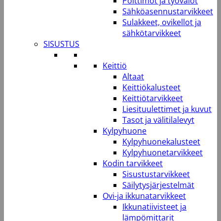
Polttimot ja työvalot
Sähköasennustarvikkeet
Sulakkeet, ovikellot ja
sähkötarvikkeet
SISUSTUS
Keittiö
Altaat
Keittiökalusteet
Keittiötarvikkeet
Liesituulettimet ja kuvut
Tasot ja välitilalevyt
Kylpyhuone
Kylpyhuonekalusteet
Kylpyhuonetarvikkeet
Kodin tarvikkeet
Sisustustarvikkeet
Säilytysjärjestelmät
Ovi-ja ikkunatarvikkeet
Ikkunatiivisteet ja
lämpömittarit