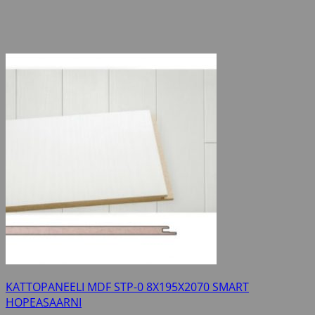
KATTOPANEELI MDF STP-0 8X195X2070 SMART
HOPEASAARNI