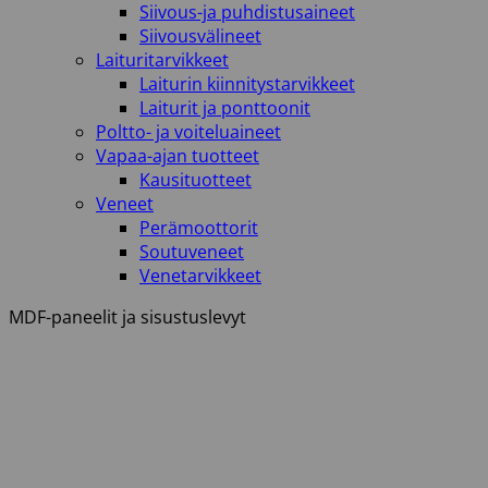
Siivous-ja puhdistusaineet
Siivousvälineet
Laituritarvikkeet
Laiturin kiinnitystarvikkeet
Laiturit ja ponttoonit
Poltto- ja voiteluaineet
Vapaa-ajan tuotteet
Kausituotteet
Veneet
Perämoottorit
Soutuveneet
Venetarvikkeet
MDF-paneelit ja sisustuslevyt