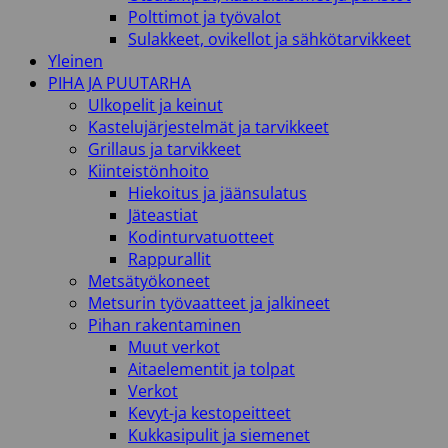
Polttimot ja työvalot
Sulakkeet, ovikellot ja sähkötarvikkeet
Yleinen
PIHA JA PUUTARHA
Ulkopelit ja keinut
Kastelujärjestelmät ja tarvikkeet
Grillaus ja tarvikkeet
Kiinteistönhoito
Hiekoitus ja jäänsulatus
Jäteastiat
Kodinturvatuotteet
Rappurallit
Metsätyökoneet
Metsurin työvaatteet ja jalkineet
Pihan rakentaminen
Muut verkot
Aitaelementit ja tolpat
Verkot
Kevyt-ja kestopeitteet
Kukkasipulit ja siemenet