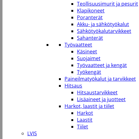
Teollisuusimurit ja pesurit
Klapikoneet
Poranterät
Akku- ja sähkötyökalut
Sähkötyökalutarvikkeet
Sahanterät
Työvaatteet
Käsineet
Suojaimet
Työvaatteet ja kengät
Työkengät
Paineilmatyökalut ja tarvikkeet
Hitsaus
Hitsaustarvikkeet
Lisäaineet ja juotteet
Harkot, laastit ja tiilet
Harkot
Laastit
Tiilet
LVIS