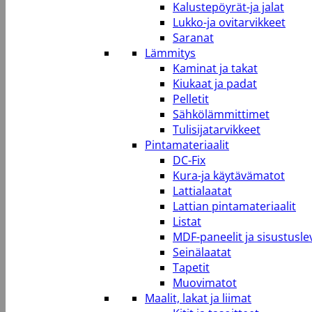
Kalustepöyrät-ja jalat
Lukko-ja ovitarvikkeet
Saranat
Lämmitys
Kaminat ja takat
Kiukaat ja padat
Pelletit
Sähkölämmittimet
Tulisijatarvikkeet
Pintamateriaalit
DC-Fix
Kura-ja käytävämatot
Lattialaatat
Lattian pintamateriaalit
Listat
MDF-paneelit ja sisustusle
Seinälaatat
Tapetit
Muovimatot
Maalit, lakat ja liimat