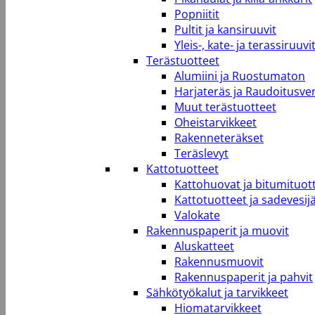
Popniitit
Pultit ja kansiruuvit
Yleis-, kate- ja terassiruuvi
Terästuotteet
Alumiini ja Ruostumaton
Harjateräs ja Raudoitusve
Muut terästuotteet
Oheistarvikkeet
Rakenneteräkset
Teräslevyt
Kattotuotteet
Kattohuovat ja bitumituot
Kattotuotteet ja sadevesij
Valokate
Rakennuspaperit ja muovit
Aluskatteet
Rakennusmuovit
Rakennuspaperit ja pahvit
Sähkötyökalut ja tarvikkeet
Hiomatarvikkeet