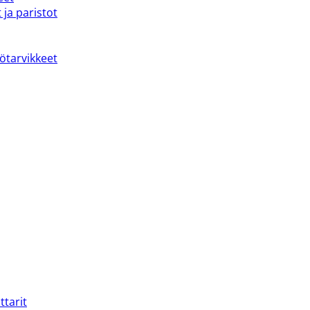
 ja paristot
kötarvikkeet
ttarit