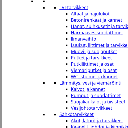
LVI-tarvikkeet
Altaat ja hajulukot
Betonirenkaat ja kannet
Hanat, suihkusetit ja tarvi
Harmaavesisuodattimet
Ilmanvaihto
Luukut, liittimet ja tarvikke
Muovi- ja suojaputket
Putket ja tarvikkeet
Putkiliittimet ja osat
Viemäriputket ja osat
WC-istuimet ja kannet
Lämmitys, vesi ja viemäröinti
Kaivot ja kannet
Pumput ja suodattimet
Suojakaukalot ja tiivisteet
Vesijohtotarvikkeet
Sähkötarvikkeet
Akut, laturit ja tarvikkeet
Kaapelit, johdot ja kiinnikk