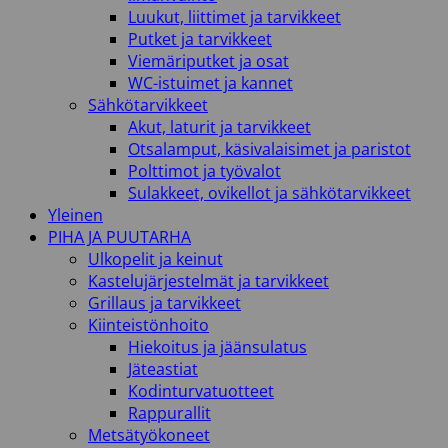
Luukut, liittimet ja tarvikkeet
Putket ja tarvikkeet
Viemäriputket ja osat
WC-istuimet ja kannet
Sähkötarvikkeet
Akut, laturit ja tarvikkeet
Otsalamput, käsivalaisimet ja paristot
Polttimot ja työvalot
Sulakkeet, ovikellot ja sähkötarvikkeet
Yleinen
PIHA JA PUUTARHA
Ulkopelit ja keinut
Kastelujärjestelmät ja tarvikkeet
Grillaus ja tarvikkeet
Kiinteistönhoito
Hiekoitus ja jäänsulatus
Jäteastiat
Kodinturvatuotteet
Rappurallit
Metsätyökoneet