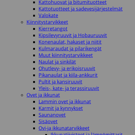
Kattohuovat ja bitumituotteet
Kattotuotteet ja sadevesijärjestelmät
Valokate
Kiinnitystarvikkeet
Kierretangot
Kipsilevyruuvit ja Hobauruuvit
Konenaulat, hakaset ja niitit
Kulmaraudat ja pilarikengät
Muut kiinnitystarvikkeet
Naulat ja sinkilät
Ohutlevy- ja erikoisruuvit
Pikanaulat ja kiila-ankkurit
Pultit ja kansiruuvit
Yleis-, kate- ja terassiruuvit
Ovet ja ikkunat
Lammin ovet ja ikkunat
Karmit ja kynnykset
Saunanovet
Sisäovet
Ovi-ja ikkunatarvikkeet
Ikkunatiivisteet ja lämpömittarit