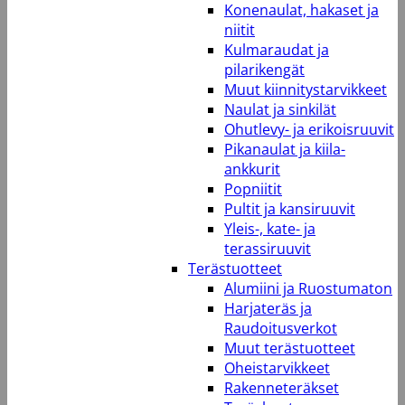
Konenaulat, hakaset ja
niitit
Kulmaraudat ja
pilarikengät
Muut kiinnitystarvikkeet
Naulat ja sinkilät
Ohutlevy- ja erikoisruuvit
Pikanaulat ja kiila-
ankkurit
Popniitit
Pultit ja kansiruuvit
Yleis-, kate- ja
terassiruuvit
Terästuotteet
Alumiini ja Ruostumaton
Harjateräs ja
Raudoitusverkot
Muut terästuotteet
Oheistarvikkeet
Rakenneteräkset