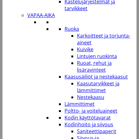
Kastelujärjestelmät ja
tarvikkeet
VAPAA-AIKA
Ruoka
Karkoitteet ja torjunta-
aineet
Kuivike
Lintujen ruokinta
Ruoat, rehut ja
lisäravinteet
Kaasusäiliöt ja nestekaasut
Kaasutarvikkeet ja
lämmittimet
Nestekaasu
Lämmittimet
Poltto- ja voiteluaineet
Kodin käyttötavarat
Kodinhoito ja siivous
Saniteettipaperit
Siivous-ja