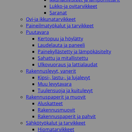
Lukko-ja ovitarvikkeet
Saranat
Ovi-ja ikkunatarvikkeet
Paineilmatyökalut ja tarvikkeet
Puutavara
Kertopuu ja höylätty
Laudelauta ja paneeli
Painekyllästetty ja lämpökäsitelty
Sahattu ja mitallistettu
Ulkovuoraus ja lattialaudat
Rakennuslevyt, vanerit
Kipsi-, lastu-. ja lujalevyt
Muu levytavara
Tuulensuoja ja kuitulevyt
Rakennuspaperit ja muovit
Aluskatteet
Rakennusmuovit
Rakennuspaperit ja pahvit
Sähkötyökalut ja tarvikkeet
Hiomatarvikkeet