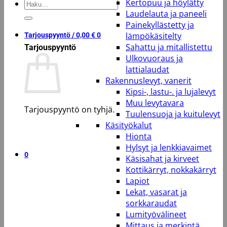
Kertopuu ja höylätty
Etsi:
Laudelauta ja paneeli
Painekyllästetty ja
lämpökäsitelty
Tarjouspyyntö /
0,00
€
0
Sahattu ja mitallistettu
Tarjouspyyntö
Ulkovuoraus ja
lattialaudat
Rakennuslevyt, vanerit
Kipsi-, lastu-. ja lujalevyt
Muu levytavara
Tarjouspyyntö on tyhjä.
Tuulensuoja ja kuitulevyt
Käsityökalut
Takaisin kauppaan
Hionta
Hylsyt ja lenkkiavaimet
0
Käsisahat ja kirveet
Kottikärryt, nokkakärryt
Lapiot
Lekat, vasarat ja
sorkkaraudat
Lumityövälineet
Mittaus ja merkintä