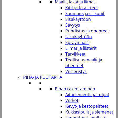
Maalit, lakat ja liimat
Kitit ja tasoitteet
Saumaus ja silikonit
Sisäkäyttöön
Sävytys
Puhdistus ja ohenteet
Ulkokäyttöön
Spraymaalit
Liimat ja liisterit
Tarvikkeet
Teollisuusmaalit ja
ohenteet
Vesieristys
PIHA- JA PUUTARHA
Pihan rakentaminen
Aitaelementit ja tolpat
Verkot
Kevyt-ja kestopeitteet
Kukkasipulit ja siemenet
Lannoitteet, mullat ja