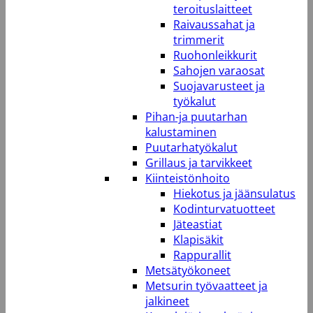
teroituslaitteet
Raivaussahat ja
trimmerit
Ruohonleikkurit
Sahojen varaosat
Suojavarusteet ja
työkalut
Pihan-ja puutarhan
kalustaminen
Puutarhatyökalut
Grillaus ja tarvikkeet
Kiinteistönhoito
Hiekotus ja jäänsulatus
Kodinturvatuotteet
Jäteastiat
Klapisäkit
Rappurallit
Metsätyökoneet
Metsurin työvaatteet ja
jalkineet