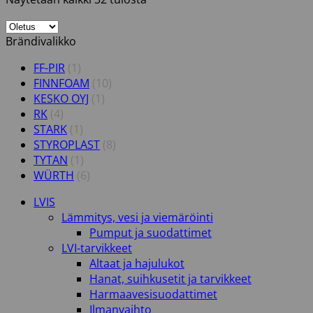
Brändivalikko
FF-PIR
(1)
FINNFOAM
(10)
KESKO OYJ
(1)
RK
(4)
STARK
(1)
STYROPLAST
(8)
TYTAN
(1)
WÜRTH
(6)
LVIS
Lämmitys, vesi ja viemäröinti
Pumput ja suodattimet
LVI-tarvikkeet
Altaat ja hajulukot
Hanat, suihkusetit ja tarvikkeet
Harmaavesisuodattimet
Ilmanvaihto