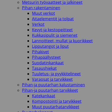
Metsurin työvaatteet ja jalkineet
Pihan rakentaminen
Muut verkot
Aitaelementit ja tolpat
Verkot
Kevyt-ja kestopeitteet
Kukkasipulit ja siemenet
Lannoitteet, mullat ja kuorikkeet
Lipputangot ja liput
Pihakivet
Pihapäällysteet
Suodatinkankaat
Tasaushiekat
Tuuletus- ja pyykkitelineet
Varaosat ja tarvikkeet
Pihan-ja puutarhan kalustaminen
Pihan-ja puutarhan tarvikkeet
Katekankaat
Kompostointi ja tarvikkeet
Muut puutarhatarvikkeet