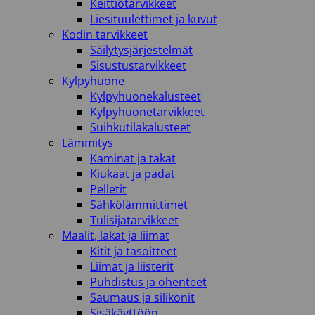
Keittiötarvikkeet
Liesituulettimet ja kuvut
Kodin tarvikkeet
Säilytysjärjestelmät
Sisustustarvikkeet
Kylpyhuone
Kylpyhuonekalusteet
Kylpyhuonetarvikkeet
Suihkutilakalusteet
Lämmitys
Kaminat ja takat
Kiukaat ja padat
Pelletit
Sähkölämmittimet
Tulisijatarvikkeet
Maalit, lakat ja liimat
Kitit ja tasoitteet
Liimat ja liisterit
Puhdistus ja ohenteet
Saumaus ja silikonit
Sisäkäyttöön