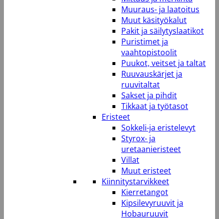
Muuraus- ja laatoitus
Muut käsityökalut
Pakit ja säilytyslaatikot
Puristimet ja
vaahtopistoolit
Puukot, veitset ja taltat
Ruuvauskärjet ja
ruuvitaltat
Sakset ja pihdit
Tikkaat ja työtasot
Eristeet
Sokkeli-ja eristelevyt
Styrox- ja
uretaanieristeet
Villat
Muut eristeet
Kiinnitystarvikkeet
Kierretangot
Kipsilevyruuvit ja
Hobauruuvit