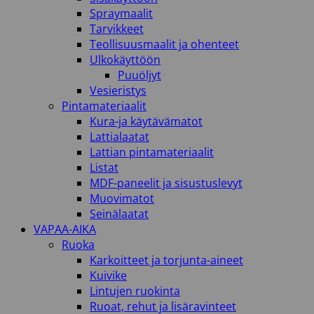
Spraymaalit
Tarvikkeet
Teollisuusmaalit ja ohenteet
Ulkokäyttöön
Puuöljyt
Vesieristys
Pintamateriaalit
Kura-ja käytävämatot
Lattialaatat
Lattian pintamateriaalit
Listat
MDF-paneelit ja sisustuslevyt
Muovimatot
Seinälaatat
VAPAA-AIKA
Ruoka
Karkoitteet ja torjunta-aineet
Kuivike
Lintujen ruokinta
Ruoat, rehut ja lisäravinteet