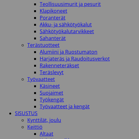
Teollisuusimurit ja pesurit
Klapikoneet
Poranterät
Akku- ja sähkötyökalut
Sähkötyökalutarvikkeet
Sahanterät
Terästuotteet
Alumiini ja Ruostumaton
Harjateräs ja Raudoitusverkot
Rakenneteräkset
Teräslevyt
Työvaatteet
Käsineet
Suojaimet
Työkengät
Työvaatteet ja kengät
SISUSTUS
Kynttilät, joulu
Keittiö
Altaat