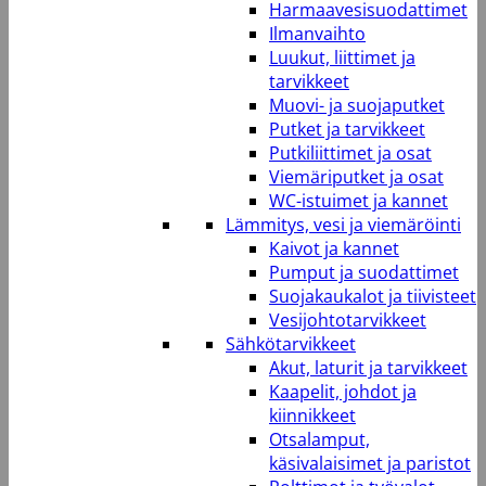
Harmaavesisuodattimet
Ilmanvaihto
Luukut, liittimet ja
tarvikkeet
Muovi- ja suojaputket
Putket ja tarvikkeet
Putkiliittimet ja osat
Viemäriputket ja osat
WC-istuimet ja kannet
Lämmitys, vesi ja viemäröinti
Kaivot ja kannet
Pumput ja suodattimet
Suojakaukalot ja tiivisteet
Vesijohtotarvikkeet
Sähkötarvikkeet
Akut, laturit ja tarvikkeet
Kaapelit, johdot ja
kiinnikkeet
Otsalamput,
käsivalaisimet ja paristot