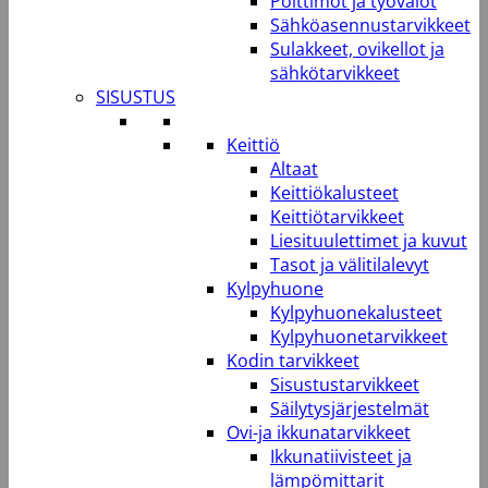
Polttimot ja työvalot
Sähköasennustarvikkeet
Sulakkeet, ovikellot ja
sähkötarvikkeet
SISUSTUS
Keittiö
Altaat
Keittiökalusteet
Keittiötarvikkeet
Liesituulettimet ja kuvut
Tasot ja välitilalevyt
Kylpyhuone
Kylpyhuonekalusteet
Kylpyhuonetarvikkeet
Kodin tarvikkeet
Sisustustarvikkeet
Säilytysjärjestelmät
Ovi-ja ikkunatarvikkeet
Ikkunatiivisteet ja
lämpömittarit