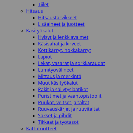
Tiilet
Hitsaus
Hitsaustarvikkeet
Lisäaineet ja juotteet
Käsityökalut
Hylsyt ja lenkkiavaimet
Käsisahat ja kirveet
Kottikärryt, nokkakärryt
Lapiot
Lekat, vasarat ja sorkkaraudat
Lumityövälineet
Mittaus ja merkintä
Muut käsityökalut
Pakit ja säilytyslaatikot
Puristimet ja vaahtopistoolit
Puukot, veitset ja taltat
Ruuvauskärjet ja ruuvitaltat
Sakset ja pihdit
Tikkaat ja työtasot
Kattotuotteet