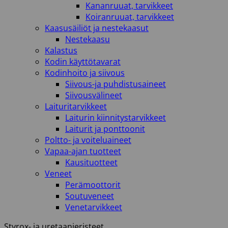
Kananruuat, tarvikkeet
Koiranruuat, tarvikkeet
Kaasusäiliöt ja nestekaasut
Nestekaasu
Kalastus
Kodin käyttötavarat
Kodinhoito ja siivous
Siivous-ja puhdistusaineet
Siivousvälineet
Laituritarvikkeet
Laiturin kiinnitystarvikkeet
Laiturit ja ponttoonit
Poltto- ja voiteluaineet
Vapaa-ajan tuotteet
Kausituotteet
Veneet
Perämoottorit
Soutuveneet
Venetarvikkeet
Styrox- ja uretaanieristeet.