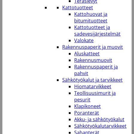
Teräslevyt
Kattotuotteet
Kattohuovat ja
bitumituotteet
Kattotuotteet ja
sadevesijärjestelmät
Valokate
Rakennuspaperit ja muovit
Aluskatteet
Rakennusmuovit
Rakennuspaperit ja
pahvit
Sähkötyökalut ja tarvikkeet
Hiomatarvikkeet
Teollisuusimurit ja
pesurit
Klapikoneet
Poranterät
Akku- ja sähkötyökalut
Sähkötyökalutarvikkeet
Sahanterät