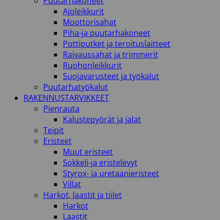
Puutarhakoneet
Ajoleikkurit
Moottorisahat
Piha-ja puutarhakoneet
Pottiputket ja teroituslaitteet
Raivaussahat ja trimmerit
Ruohonleikkurit
Suojavarusteet ja työkalut
Puutarhatyökalut
RAKENNUSTARVIKKEET
Pienrauta
Kalustepyörät ja jalat
Teipit
Eristeet
Muut eristeet
Sokkeli-ja eristelevyt
Styrox- ja uretaanieristeet
Villat
Harkot, laastit ja tiilet
Harkot
Laastit