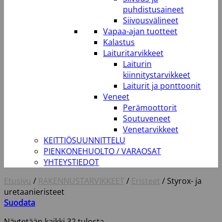
puhdistusaineet
Siivousvälineet
Vapaa-ajan tuotteet
Kalastus
Laituritarvikkeet
Laiturin
kiinnitystarvikkeet
Laiturit ja ponttoonit
Veneet
Perämoottorit
Soutuveneet
Venetarvikkeet
KEITTIÖSUUNNITTELU
PIENKONEHUOLTO / VARAOSAT
YHTEYSTIEDOT
Etusivu
/
RAKENNUSTARVIKKEET
/
Eristeet
/
Styrox- ja
uretaanieristeet
Suodata
Näytetään kaikki 32 tulosta