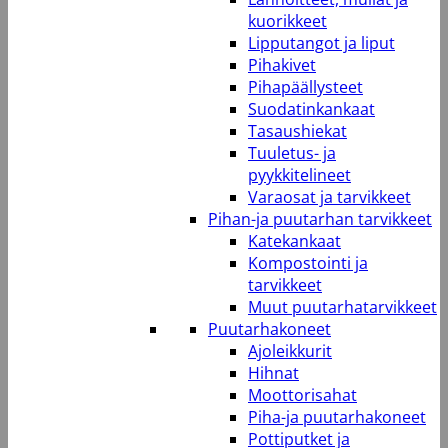
kuorikkeet
Lipputangot ja liput
Pihakivet
Pihapäällysteet
Suodatinkankaat
Tasaushiekat
Tuuletus- ja
pyykkitelineet
Varaosat ja tarvikkeet
Pihan-ja puutarhan tarvikkeet
Katekankaat
Kompostointi ja
tarvikkeet
Muut puutarhatarvikkeet
Puutarhakoneet
Ajoleikkurit
Hihnat
Moottorisahat
Piha-ja puutarhakoneet
Pottiputket ja