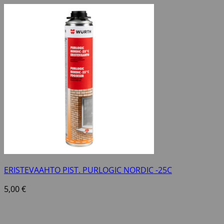
ERISTEVAAHTO PIST. PURLOGIC NORDIC -25C
5,00
€