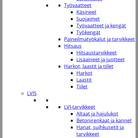
Työvaatteet
Käsineet
Suojaimet
Työvaatteet ja kengät
Työkengät
Paineilmatyökalut ja tarvikkeet
Hitsaus
Hitsaustarvikkeet
Lisäaineet ja juotteet
Harkot, laastit ja tiilet
Harkot
Laastit
Tiilet
LVIS
LVI-tarvikkeet
Altaat ja hajulukot
Betonirenkaat ja kannet
Hanat, suihkusetit ja
tarvikkeet