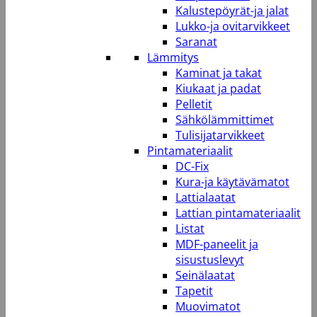
Kalustepöyrät-ja jalat
Lukko-ja ovitarvikkeet
Saranat
Lämmitys
Kaminat ja takat
Kiukaat ja padat
Pelletit
Sähkölämmittimet
Tulisijatarvikkeet
Pintamateriaalit
DC-Fix
Kura-ja käytävämatot
Lattialaatat
Lattian pintamateriaalit
Listat
MDF-paneelit ja
sisustuslevyt
Seinälaatat
Tapetit
Muovimatot