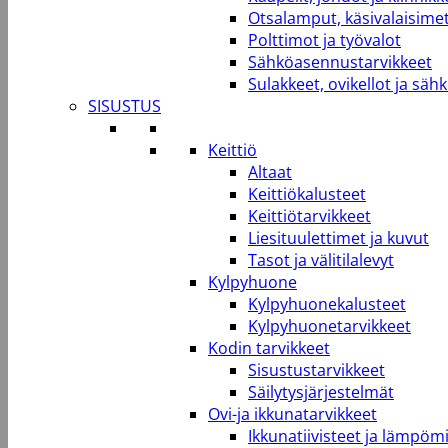
Otsalamput, käsivalaisimet
Polttimot ja työvalot
Sähköasennustarvikkeet
Sulakkeet, ovikellot ja säh
SISUSTUS
Keittiö
Altaat
Keittiökalusteet
Keittiötarvikkeet
Liesituulettimet ja kuvut
Tasot ja välitilalevyt
Kylpyhuone
Kylpyhuonekalusteet
Kylpyhuonetarvikkeet
Kodin tarvikkeet
Sisustustarvikkeet
Säilytysjärjestelmät
Ovi-ja ikkunatarvikkeet
Ikkunatiivisteet ja lämpömi