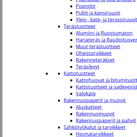
Popniitit
Pultit ja kansiruuvit
Yleis-, kate- ja terassiruuvi
Terästuotteet
Alumiini ja Ruostumaton
Harjateräs ja Raudoitusve
Muut terästuotteet
Oheistarvikkeet
Rakenneteräkset
Teräslevyt
Kattotuotteet
Kattohuovat ja bitumituot
Kattotuotteet ja sadevesij
Valokate
Rakennuspaperit ja muovit
Aluskatteet
Rakennusmuovit
Rakennuspaperit ja pahvit
Sähkötyökalut ja tarvikkeet
Hiomatarvikkeet