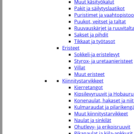
Muut käsityökalut
Pakit ja säilytyslaatikot
Puristimet ja vaahtopistool
Puukot, veitset ja taltat
Ruuvauskärjet ja ruuvitalt
Sakset ja pihdit
Tikkaat ja työtasot
Eristeet
Sokkeli-ja eristelevyt
Styrox- ja uretaanieristeet
Villat
Muut eristeet
Kiinnitystarvikkeet
Kierretangot
Kipsilevyruuvit ja Hobauru
Konenaulat, hakaset ja niit
Kulmaraudat ja pilarikeng
Muut kiinnitystarvikkeet
Naulat ja sinkilät
Ohutlevy- ja erikoisruuvit
Pikanaulat ja kiila-ankkurit