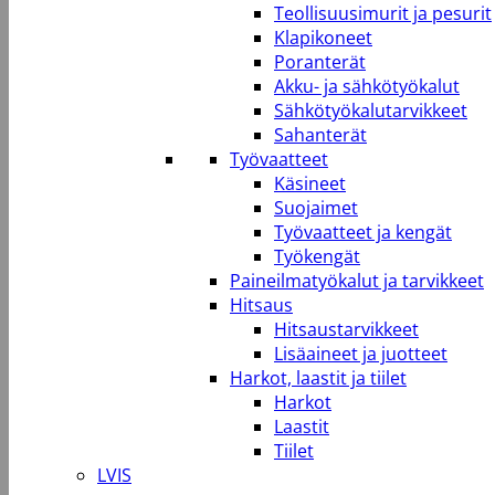
Teollisuusimurit ja pesurit
Klapikoneet
Poranterät
Akku- ja sähkötyökalut
Sähkötyökalutarvikkeet
Sahanterät
Työvaatteet
Käsineet
Suojaimet
Työvaatteet ja kengät
Työkengät
Paineilmatyökalut ja tarvikkeet
Hitsaus
Hitsaustarvikkeet
Lisäaineet ja juotteet
Harkot, laastit ja tiilet
Harkot
Laastit
Tiilet
LVIS