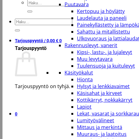
Etsi:
Puutavara
Kertopuu ja höylätty
Laudelauta ja paneeli
Etsi:
Painekyllästetty ja lämpökä
Sahattu ja mitallistettu
Ulkovuoraus ja lattialauda
Tarjouspyyntö /
0,00
€
0
Rakennuslevyt, vanerit
Tarjouspyyntö
Kipsi-, lastu-. ja lujalevyt
Muu levytavara
Tuulensuoja ja kuitulevyt
Käsityökalut
Hionta
Tarjouspyyntö on tyhjä.
Hylsyt ja lenkkiavaimet
Käsisahat ja kirveet
Kottikärryt, nokkakärryt
Takaisin kauppaan
Lapiot
Lekat, vasarat ja sorkkara
0
Lumityövälineet
Mittaus ja merkintä
Muuraus- ja laatoitus