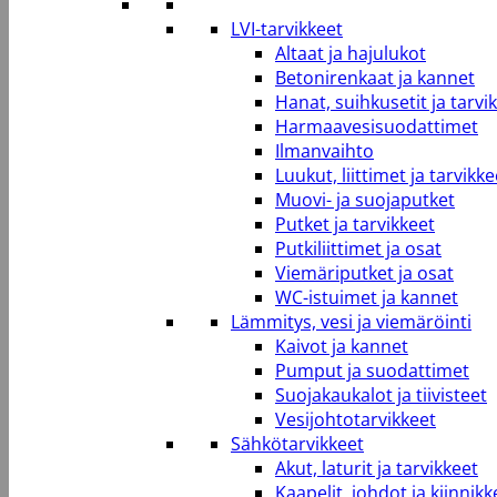
LVI-tarvikkeet
Altaat ja hajulukot
Betonirenkaat ja kannet
Hanat, suihkusetit ja tarvi
Harmaavesisuodattimet
Ilmanvaihto
Luukut, liittimet ja tarvikke
Muovi- ja suojaputket
Putket ja tarvikkeet
Putkiliittimet ja osat
Viemäriputket ja osat
WC-istuimet ja kannet
Lämmitys, vesi ja viemäröinti
Kaivot ja kannet
Pumput ja suodattimet
Suojakaukalot ja tiivisteet
Vesijohtotarvikkeet
Sähkötarvikkeet
Akut, laturit ja tarvikkeet
Kaapelit, johdot ja kiinnikk