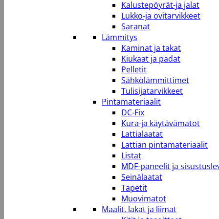
Kalustepöyrät-ja jalat
Lukko-ja ovitarvikkeet
Saranat
Lämmitys
Kaminat ja takat
Kiukaat ja padat
Pelletit
Sähkölämmittimet
Tulisijatarvikkeet
Pintamateriaalit
DC-Fix
Kura-ja käytävämatot
Lattialaatat
Lattian pintamateriaalit
Listat
MDF-paneelit ja sisustusle
Seinälaatat
Tapetit
Muovimatot
Maalit, lakat ja liimat