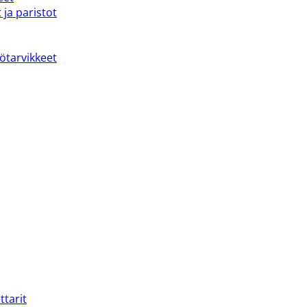
 ja paristot
kötarvikkeet
ttarit