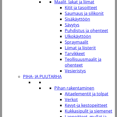
Maalit, lakat ja liimat
Kitit ja tasoitteet
Saumaus ja silikonit
Sisäkäyttöön
Sävytys
Puhdistus ja ohenteet
Ulkokäyttöön
Spraymaalit
Liimat ja liisterit
Tarvikkeet
Teollisuusmaalit ja
ohenteet
Vesieristys
PIHA- JA PUUTARHA
Pihan rakentaminen
Aitaelementit ja tolpat
Verkot
Kevyt-ja kestopeitteet
Kukkasipulit ja siemenet
Lannoitteet, mullat ja