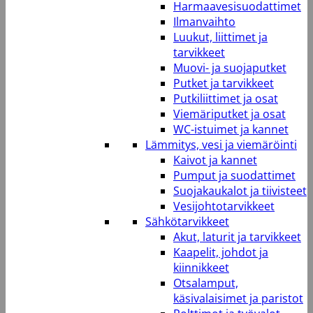
Harmaavesisuodattimet
Ilmanvaihto
Luukut, liittimet ja
tarvikkeet
Muovi- ja suojaputket
Putket ja tarvikkeet
Putkiliittimet ja osat
Viemäriputket ja osat
WC-istuimet ja kannet
Lämmitys, vesi ja viemäröinti
Kaivot ja kannet
Pumput ja suodattimet
Suojakaukalot ja tiivisteet
Vesijohtotarvikkeet
Sähkötarvikkeet
Akut, laturit ja tarvikkeet
Kaapelit, johdot ja
kiinnikkeet
Otsalamput,
käsivalaisimet ja paristot