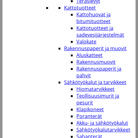
Teräslevyt
Kattotuotteet
Kattohuovat ja
bitumituotteet
Kattotuotteet ja
sadevesijärjestelmät
Valokate
Rakennuspaperit ja muovit
Aluskatteet
Rakennusmuovit
Rakennuspaperit ja
pahvit
Sähkötyökalut ja tarvikkeet
Hiomatarvikkeet
Teollisuusimurit ja
pesurit
Klapikoneet
Poranterät
Akku- ja sähkötyökalut
Sähkötyökalutarvikkeet
Sahanterät