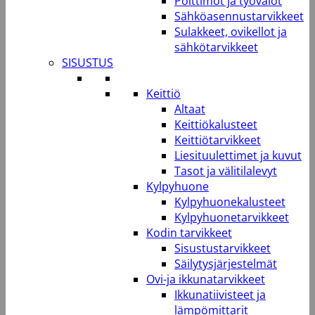
Polttimot ja työvalot
Sähköasennustarvikkeet
Sulakkeet, ovikellot ja
sähkötarvikkeet
SISUSTUS
Keittiö
Altaat
Keittiökalusteet
Keittiötarvikkeet
Liesituulettimet ja kuvut
Tasot ja välitilalevyt
Kylpyhuone
Kylpyhuonekalusteet
Kylpyhuonetarvikkeet
Kodin tarvikkeet
Sisustustarvikkeet
Säilytysjärjestelmät
Ovi-ja ikkunatarvikkeet
Ikkunatiivisteet ja
lämpömittarit