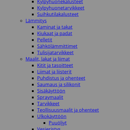
Kylpyhuonekalusteet
Kylpyhuonetarvikkeet
Suihkutilakalusteet
Lämmitys
Kaminat ja takat
Kiukaat ja padat
Pelletit
Sähkölämmittimet
Tulisijatarvikkeet
Maalit, lakat ja liimat
Kitit ja tasoitteet
Liimat ja liisterit
Puhdistus ja ohenteet
Saumaus ja silikonit
Sisäkäyttöön
Spraymaalit
Tarvikkeet
Teollisuusmaalit ja ohenteet
Ulkokäyttöön
Puuöljyt
Vesieristys