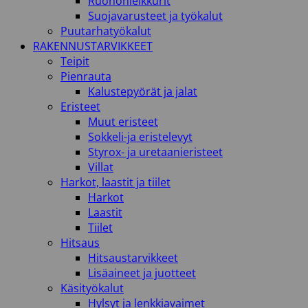
Ruohonleikkurit
Suojavarusteet ja työkalut
Puutarhatyökalut
RAKENNUSTARVIKKEET
Teipit
Pienrauta
Kalustepyörät ja jalat
Eristeet
Muut eristeet
Sokkeli-ja eristelevyt
Styrox- ja uretaanieristeet
Villat
Harkot, laastit ja tiilet
Harkot
Laastit
Tiilet
Hitsaus
Hitsaustarvikkeet
Lisäaineet ja juotteet
Käsityökalut
Hylsyt ja lenkkiavaimet