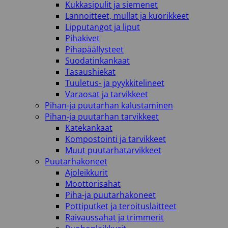
Kukkasipulit ja siemenet
Lannoitteet, mullat ja kuorikkeet
Lipputangot ja liput
Pihakivet
Pihapäällysteet
Suodatinkankaat
Tasaushiekat
Tuuletus- ja pyykkitelineet
Varaosat ja tarvikkeet
Pihan-ja puutarhan kalustaminen
Pihan-ja puutarhan tarvikkeet
Katekankaat
Kompostointi ja tarvikkeet
Muut puutarhatarvikkeet
Puutarhakoneet
Ajoleikkurit
Moottorisahat
Piha-ja puutarhakoneet
Pottiputket ja teroituslaitteet
Raivaussahat ja trimmerit