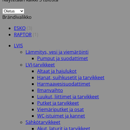
Brändivalikko
ESKO
(3)
RAPTOR
(1)
LVIS
Lämmitys, vesi ja viemäröinti
Pumput ja suodattimet
LVI-tarvikkeet
Altaat ja hajulukot
Hanat, suihkusetit ja tarvikkeet
Harmaavesisuodattimet
Ilmanvaihto
Luukut, liittimet ja tarvikkeet
Putket ja tarvikkeet
Viemäriputket ja osat
WC-istuimet ja kannet
Sähkötarvikkeet
Akut, laturit ja tarvikkeet