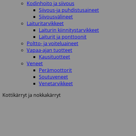
Kodinhoito ja siivous
Siivous-ja puhdistusaineet
Siivousvälineet
Laituritarvikkeet
Laiturin kiinnitystarvikkeet
Laiturit ja ponttoonit
Poltto- ja voiteluaineet
Vapaa-ajan tuotteet
Kausituotteet
Veneet
Perämoottorit
Soutuveneet
Venetarvikkeet
Kottikärryt ja nokkakärryt