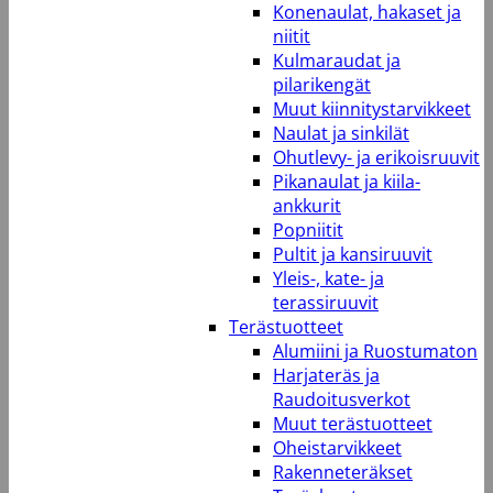
Konenaulat, hakaset ja
niitit
Kulmaraudat ja
pilarikengät
Muut kiinnitystarvikkeet
Naulat ja sinkilät
Ohutlevy- ja erikoisruuvit
Pikanaulat ja kiila-
ankkurit
Popniitit
Pultit ja kansiruuvit
Yleis-, kate- ja
terassiruuvit
Terästuotteet
Alumiini ja Ruostumaton
Harjateräs ja
Raudoitusverkot
Muut terästuotteet
Oheistarvikkeet
Rakenneteräkset