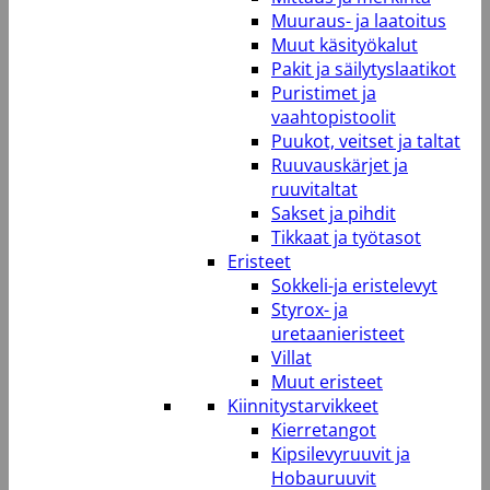
Muuraus- ja laatoitus
Muut käsityökalut
Pakit ja säilytyslaatikot
Puristimet ja
vaahtopistoolit
Puukot, veitset ja taltat
Ruuvauskärjet ja
ruuvitaltat
Sakset ja pihdit
Tikkaat ja työtasot
Eristeet
Sokkeli-ja eristelevyt
Styrox- ja
uretaanieristeet
Villat
Muut eristeet
Kiinnitystarvikkeet
Kierretangot
Kipsilevyruuvit ja
Hobauruuvit