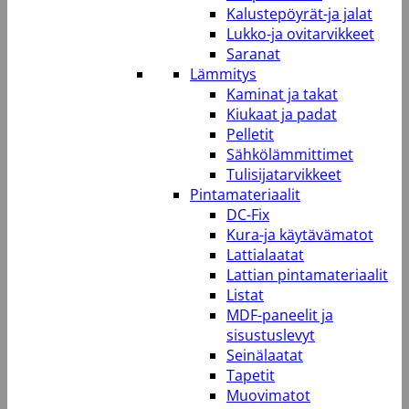
Kalustepöyrät-ja jalat
Lukko-ja ovitarvikkeet
Saranat
Lämmitys
Kaminat ja takat
Kiukaat ja padat
Pelletit
Sähkölämmittimet
Tulisijatarvikkeet
Pintamateriaalit
DC-Fix
Kura-ja käytävämatot
Lattialaatat
Lattian pintamateriaalit
Listat
MDF-paneelit ja
sisustuslevyt
Seinälaatat
Tapetit
Muovimatot