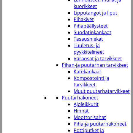
kuorikkeet
Lipputangot ja liput
Pihakivet
Pihapäällysteet
Suodatinkankaat
Tasaushiekat
Tuuletus- ja
pyykkitelineet
Varaosat ja tarvikkeet
Pihan-ja puutarhan tarvikkeet
Katekankaat
Kompostointi ja
tarvikkeet
Muut puutarhatarvikkeet
Puutarhakoneet
Ajoleikkurit
Hihnat
Moottorisahat
Piha-ja puutarhakoneet
Pottiputket ja