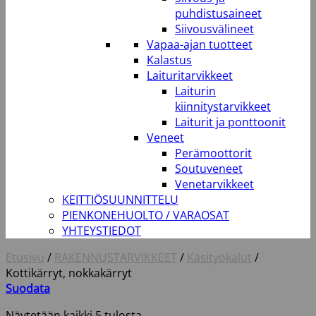
puhdistusaineet
Siivousvälineet
Vapaa-ajan tuotteet
Kalastus
Laituritarvikkeet
Laiturin
kiinnitystarvikkeet
Laiturit ja ponttoonit
Veneet
Perämoottorit
Soutuveneet
Venetarvikkeet
KEITTIÖSUUNNITTELU
PIENKONEHUOLTO / VARAOSAT
YHTEYSTIEDOT
Etusivu
/
RAKENNUSTARVIKKEET
/
Käsityökalut
/
Kottikärryt, nokkakärryt
Suodata
Näytetään kaikki 5 tulosta