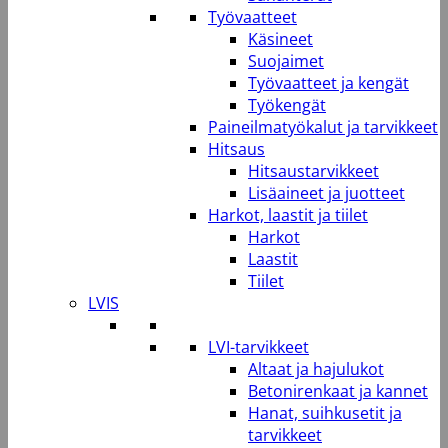
Työvaatteet
Käsineet
Suojaimet
Työvaatteet ja kengät
Työkengät
Paineilmatyökalut ja tarvikkeet
Hitsaus
Hitsaustarvikkeet
Lisäaineet ja juotteet
Harkot, laastit ja tiilet
Harkot
Laastit
Tiilet
LVIS
LVI-tarvikkeet
Altaat ja hajulukot
Betonirenkaat ja kannet
Hanat, suihkusetit ja
tarvikkeet