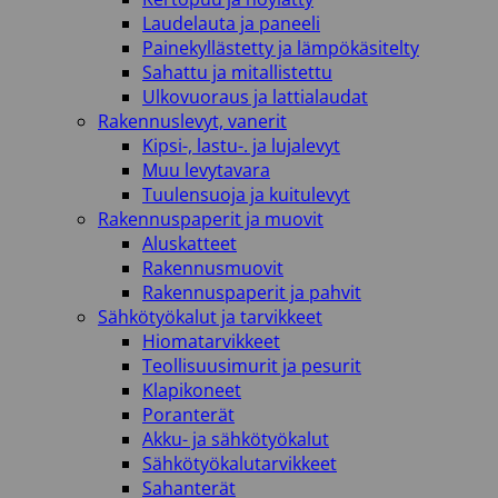
Laudelauta ja paneeli
Painekyllästetty ja lämpökäsitelty
Sahattu ja mitallistettu
Ulkovuoraus ja lattialaudat
Rakennuslevyt, vanerit
Kipsi-, lastu-. ja lujalevyt
Muu levytavara
Tuulensuoja ja kuitulevyt
Rakennuspaperit ja muovit
Aluskatteet
Rakennusmuovit
Rakennuspaperit ja pahvit
Sähkötyökalut ja tarvikkeet
Hiomatarvikkeet
Teollisuusimurit ja pesurit
Klapikoneet
Poranterät
Akku- ja sähkötyökalut
Sähkötyökalutarvikkeet
Sahanterät