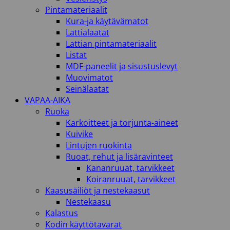
Pintamateriaalit
Kura-ja käytävämatot
Lattialaatat
Lattian pintamateriaalit
Listat
MDF-paneelit ja sisustuslevyt
Muovimatot
Seinälaatat
VAPAA-AIKA
Ruoka
Karkoitteet ja torjunta-aineet
Kuivike
Lintujen ruokinta
Ruoat, rehut ja lisäravinteet
Kananruuat, tarvikkeet
Koiranruuat, tarvikkeet
Kaasusäiliöt ja nestekaasut
Nestekaasu
Kalastus
Kodin käyttötavarat