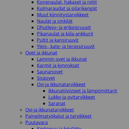
Konenaulat, hakaset ja niitit
Kulmaraudat ja pilarikengät
Muut kiinnitystarvikkeet
Naulat ja sinkilät
Ohutlevy- ja erikoisruuvit
Pikanaulat ja kiila-ankkurit
Pultit ja kansiruuvit
Yleis-, kate- ja terassiruuvit
Ovet ja ikkunat
Lammin ovet ja ikkunat
Karmit ja kynnykset
Saunanovet
Sisäovet
Ovi-ja ikkunatarvikkeet
Ikkunatiivisteet ja lämpömittarit
Lukko-ja ovitarvikkeet
Saranat
Ovi-ja ikkunatarvikkeet
Paineilmatyökalut ja tarvikkeet
Puutavara
Kertopuu ja höylätty