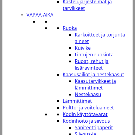
Kastelujärjestelmät ja
tarvikkeet
VAPAA-AIKA
Ruoka
Karkoitteet ja torjunta-
aineet
Kuivike
Lintujen ruokinta
Ruoat, rehut ja
lisäravinteet
Kaasusäiliöt ja nestekaasut
Kaasutarvikkeet ja
lämmittimet
Nestekaasu
Lämmittimet
Poltto- ja voiteluaineet
Kodin käyttötavarat
Kodinhoito ja siivous
Saniteettipaperit
Siivous-ja