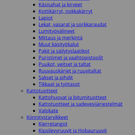
Käsisahat ja kirveet
Kottikärryt, nokkakärryt
Lapiot
Lekat, vasarat ja sorkkaraudat
Lumityövälineet
Mittaus ja merkintä
Muut käsityökalut
Pakit ja säilytyslaatikot
Puristimet ja vaahtopistoolit
Puukot, veitset ja taltat
Ruuvauskärjet ja ruuvitaltat
Sakset ja pihdit
Tikkaat ja työtasot
Kattotuotteet
Kattohuovat ja bitumituotteet
Kattotuotteet ja sadevesijärjestelmät
Valokate
Kiinnitystarvikkeet
Kierretangot
Kipsilevyruuvit ja Hobauruuvit