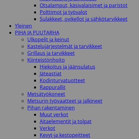
Otsalamput, käsivalaisimet ja paristot
Polttimot ja työvalot
Sulakkeet, ovikellot ja sähkötarvikkeet
Yleinen
PIHA JA PUUTARHA
Ulkopelit ja keinut
Kastelujärjestelmät ja tarvikkeet
Grillaus ja tarvikkeet
Kiinteistönhoito
Hiekoitus ja jäänsulatus
Jäteastiat
Kodinturvatuotteet
Rappurallit
Metsätyökoneet
Metsurin työvaatteet ja jalkineet
Pihan rakentaminen
Muut verkot
Aitaelementit ja tolpat
Verkot
Kevyt-ja kestopeitteet