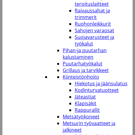
teroituslaitteet
Raivaussahat ja
trimmerit
Ruohonleikkurit
Sahojen varaosat
Suojavarusteet ja
työkalut
Pihan-ja puutarhan
kalustaminen
Puutarhatyökalut
Grillaus ja tarvikkeet
Kiinteistönhoito
Hiekotus ja jäänsulatus
Kodinturvatuotteet
Jäteastiat
Klapisäkit
Rappurallit
Metsätyökoneet
Metsurin työvaatteet ja
jalkineet