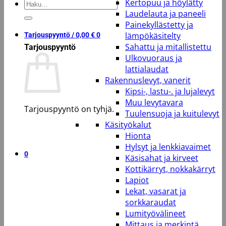
Kertopuu ja höylätty
Etsi:
Laudelauta ja paneeli
Painekyllästetty ja
lämpökäsitelty
Tarjouspyyntö /
0,00
€
0
Sahattu ja mitallistettu
Tarjouspyyntö
Ulkovuoraus ja
lattialaudat
Rakennuslevyt, vanerit
Kipsi-, lastu-. ja lujalevyt
Muu levytavara
Tarjouspyyntö on tyhjä.
Tuulensuoja ja kuitulevyt
Käsityökalut
Takaisin kauppaan
Hionta
Hylsyt ja lenkkiavaimet
0
Käsisahat ja kirveet
Kottikärryt, nokkakärryt
Lapiot
Lekat, vasarat ja
sorkkaraudat
Lumityövälineet
Mittaus ja merkintä