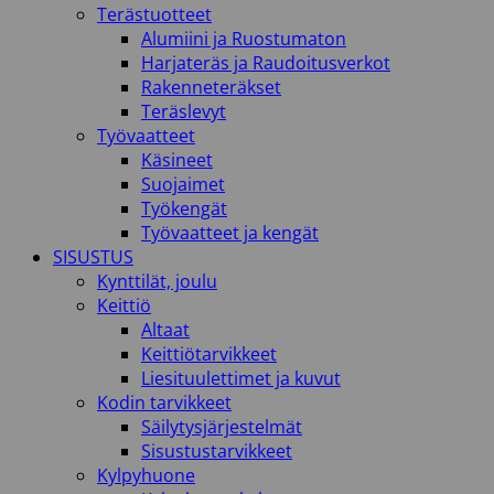
Terästuotteet
Alumiini ja Ruostumaton
Harjateräs ja Raudoitusverkot
Rakenneteräkset
Teräslevyt
Työvaatteet
Käsineet
Suojaimet
Työkengät
Työvaatteet ja kengät
SISUSTUS
Kynttilät, joulu
Keittiö
Altaat
Keittiötarvikkeet
Liesituulettimet ja kuvut
Kodin tarvikkeet
Säilytysjärjestelmät
Sisustustarvikkeet
Kylpyhuone