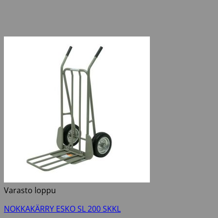
Varasto loppu
NOKKAKÄRRY ESKO SL 200 SKKL