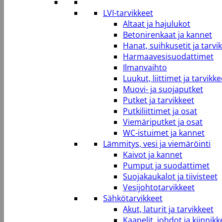
LVI-tarvikkeet
Altaat ja hajulukot
Betonirenkaat ja kannet
Hanat, suihkusetit ja tarvi
Harmaavesisuodattimet
Ilmanvaihto
Luukut, liittimet ja tarvikke
Muovi- ja suojaputket
Putket ja tarvikkeet
Putkiliittimet ja osat
Viemäriputket ja osat
WC-istuimet ja kannet
Lämmitys, vesi ja viemäröinti
Kaivot ja kannet
Pumput ja suodattimet
Suojakaukalot ja tiivisteet
Vesijohtotarvikkeet
Sähkötarvikkeet
Akut, laturit ja tarvikkeet
Kaapelit, johdot ja kiinnikk