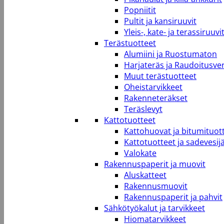
Popniitit
Pultit ja kansiruuvit
Yleis-, kate- ja terassiruuvi
Terästuotteet
Alumiini ja Ruostumaton
Harjateräs ja Raudoitusve
Muut terästuotteet
Oheistarvikkeet
Rakenneteräkset
Teräslevyt
Kattotuotteet
Kattohuovat ja bitumituot
Kattotuotteet ja sadevesij
Valokate
Rakennuspaperit ja muovit
Aluskatteet
Rakennusmuovit
Rakennuspaperit ja pahvit
Sähkötyökalut ja tarvikkeet
Hiomatarvikkeet