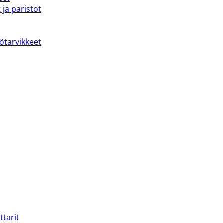
 ja paristot
kötarvikkeet
ttarit