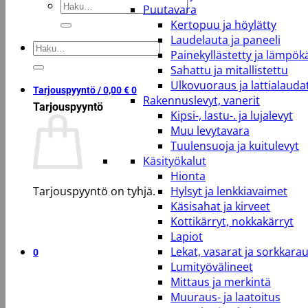
Etsi:
Puutavara
Kertopuu ja höylätty
Laudelauta ja paneeli
Etsi:
Painekyllästetty ja lämpökä
Sahattu ja mitallistettu
Ulkovuoraus ja lattialauda
Tarjouspyyntö /
0,00
€
0
Rakennuslevyt, vanerit
Tarjouspyyntö
Kipsi-, lastu-. ja lujalevyt
Muu levytavara
Tuulensuoja ja kuitulevyt
Käsityökalut
Hionta
Tarjouspyyntö on tyhjä.
Hylsyt ja lenkkiavaimet
Käsisahat ja kirveet
Kottikärryt, nokkakärryt
Takaisin kauppaan
Lapiot
Lekat, vasarat ja sorkkara
0
Lumityövälineet
Mittaus ja merkintä
Muuraus- ja laatoitus