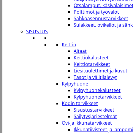
Otsalamput, käsivalaisimet
Polttimot ja työvalot
Sähköasennustarvikkeet
Sulakkeet, ovikellot ja säh
SISUSTUS
Keittiö
Altaat
Keittiökalusteet
Keittiötarvikkeet
Liesituulettimet ja kuvut
Tasot ja välitilalevyt
Kylpyhuone
Kylpyhuonekalusteet
Kylpyhuonetarvikkeet
Kodin tarvikkeet
Sisustustarvikkeet
Säilytysjärjestelmät
Ovi-ja ikkunatarvikkeet
Ikkunatiivisteet ja lämpömi