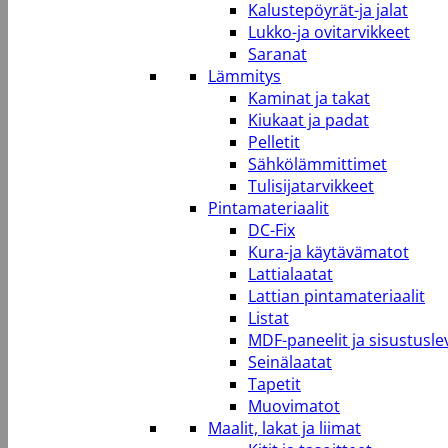
Kalustepöyrät-ja jalat
Lukko-ja ovitarvikkeet
Saranat
Lämmitys
Kaminat ja takat
Kiukaat ja padat
Pelletit
Sähkölämmittimet
Tulisijatarvikkeet
Pintamateriaalit
DC-Fix
Kura-ja käytävämatot
Lattialaatat
Lattian pintamateriaalit
Listat
MDF-paneelit ja sisustusle
Seinälaatat
Tapetit
Muovimatot
Maalit, lakat ja liimat