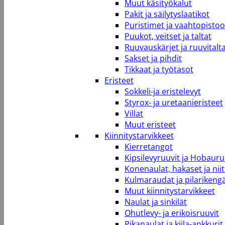
Muut käsityökalut
Pakit ja säilytyslaatikot
Puristimet ja vaahtopistool
Puukot, veitset ja taltat
Ruuvauskärjet ja ruuvitalt
Sakset ja pihdit
Tikkaat ja työtasot
Eristeet
Sokkeli-ja eristelevyt
Styrox- ja uretaanieristeet
Villat
Muut eristeet
Kiinnitystarvikkeet
Kierretangot
Kipsilevyruuvit ja Hobauru
Konenaulat, hakaset ja niit
Kulmaraudat ja pilarikeng
Muut kiinnitystarvikkeet
Naulat ja sinkilät
Ohutlevy- ja erikoisruuvit
Pikanaulat ja kiila-ankkurit