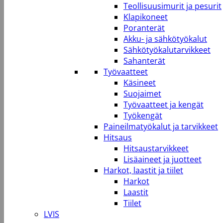
Teollisuusimurit ja pesurit
Klapikoneet
Poranterät
Akku- ja sähkötyökalut
Sähkötyökalutarvikkeet
Sahanterät
Työvaatteet
Käsineet
Suojaimet
Työvaatteet ja kengät
Työkengät
Paineilmatyökalut ja tarvikkeet
Hitsaus
Hitsaustarvikkeet
Lisäaineet ja juotteet
Harkot, laastit ja tiilet
Harkot
Laastit
Tiilet
LVIS