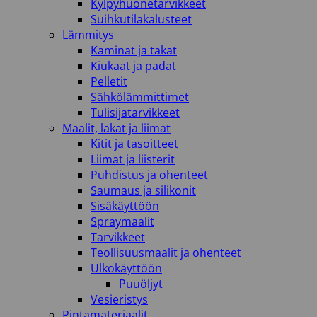
Kylpyhuonetarvikkeet
Suihkutilakalusteet
Lämmitys
Kaminat ja takat
Kiukaat ja padat
Pelletit
Sähkölämmittimet
Tulisijatarvikkeet
Maalit, lakat ja liimat
Kitit ja tasoitteet
Liimat ja liisterit
Puhdistus ja ohenteet
Saumaus ja silikonit
Sisäkäyttöön
Spraymaalit
Tarvikkeet
Teollisuusmaalit ja ohenteet
Ulkokäyttöön
Puuöljyt
Vesieristys
Pintamateriaalit