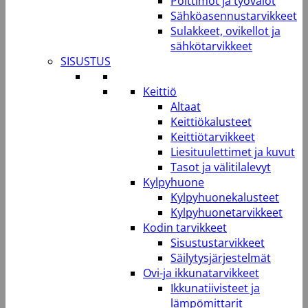
Polttimot ja työvalot
Sähköasennustarvikkeet
Sulakkeet, ovikellot ja
sähkötarvikkeet
SISUSTUS
Keittiö
Altaat
Keittiökalusteet
Keittiötarvikkeet
Liesituulettimet ja kuvut
Tasot ja välitilalevyt
Kylpyhuone
Kylpyhuonekalusteet
Kylpyhuonetarvikkeet
Kodin tarvikkeet
Sisustustarvikkeet
Säilytysjärjestelmät
Ovi-ja ikkunatarvikkeet
Ikkunatiivisteet ja
lämpömittarit