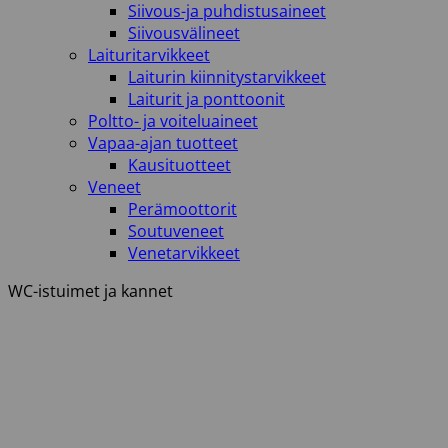
Siivous-ja puhdistusaineet
Siivousvälineet
Laituritarvikkeet
Laiturin kiinnitystarvikkeet
Laiturit ja ponttoonit
Poltto- ja voiteluaineet
Vapaa-ajan tuotteet
Kausituotteet
Veneet
Perämoottorit
Soutuveneet
Venetarvikkeet
WC-istuimet ja kannet