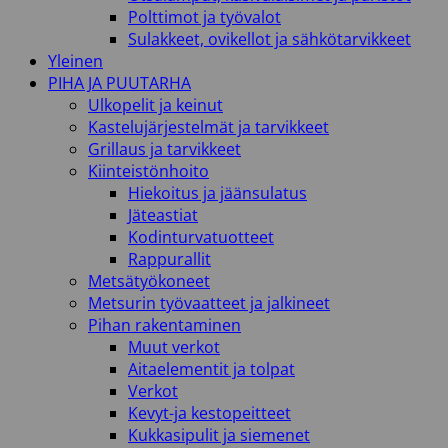
Polttimot ja työvalot
Sulakkeet, ovikellot ja sähkötarvikkeet
Yleinen
PIHA JA PUUTARHA
Ulkopelit ja keinut
Kastelujärjestelmät ja tarvikkeet
Grillaus ja tarvikkeet
Kiinteistönhoito
Hiekoitus ja jäänsulatus
Jäteastiat
Kodinturvatuotteet
Rappurallit
Metsätyökoneet
Metsurin työvaatteet ja jalkineet
Pihan rakentaminen
Muut verkot
Aitaelementit ja tolpat
Verkot
Kevyt-ja kestopeitteet
Kukkasipulit ja siemenet