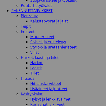
Suojavarusteet ja työkalut
Puutarhatyökalut
RAKENNUSTARVIKKEET
Pienrauta
Kalustepyörät ja jalat
Teipit
Eristeet
Muut eristeet
Sokkeli-ja eristelevyt
Styrox- ja uretaanieristeet
Villat
Harkot, laastit ja tiilet
Harkot
Laastit
Tiilet
Hitsaus
Hitsaustarvikkeet
Lisäaineet ja juotteet
Käsityökalut
Hylsyt ja lenkkiavaimet
Käsisahat ja kirveet