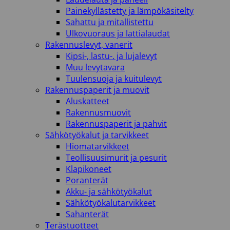
Painekyllästetty ja lämpökäsitelty
Sahattu ja mitallistettu
Ulkovuoraus ja lattialaudat
Rakennuslevyt, vanerit
Kipsi-, lastu-. ja lujalevyt
Muu levytavara
Tuulensuoja ja kuitulevyt
Rakennuspaperit ja muovit
Aluskatteet
Rakennusmuovit
Rakennuspaperit ja pahvit
Sähkötyökalut ja tarvikkeet
Hiomatarvikkeet
Teollisuusimurit ja pesurit
Klapikoneet
Poranterät
Akku- ja sähkötyökalut
Sähkötyökalutarvikkeet
Sahanterät
Terästuotteet