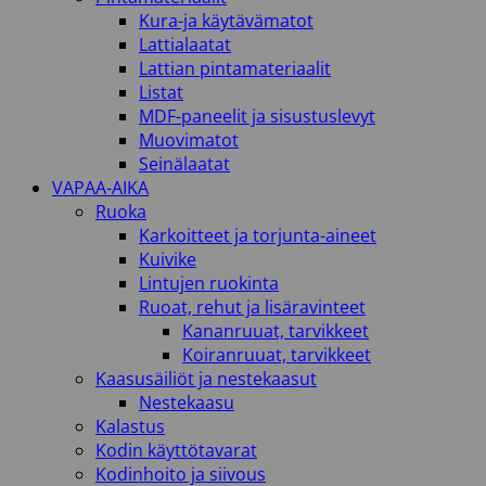
Kura-ja käytävämatot
Lattialaatat
Lattian pintamateriaalit
Listat
MDF-paneelit ja sisustuslevyt
Muovimatot
Seinälaatat
VAPAA-AIKA
Ruoka
Karkoitteet ja torjunta-aineet
Kuivike
Lintujen ruokinta
Ruoat, rehut ja lisäravinteet
Kananruuat, tarvikkeet
Koiranruuat, tarvikkeet
Kaasusäiliöt ja nestekaasut
Nestekaasu
Kalastus
Kodin käyttötavarat
Kodinhoito ja siivous