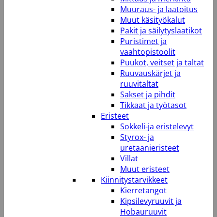
Muuraus- ja laatoitus
Muut käsityökalut
Pakit ja säilytyslaatikot
Puristimet ja
vaahtopistoolit
Puukot, veitset ja taltat
Ruuvauskärjet ja
ruuvitaltat
Sakset ja pihdit
Tikkaat ja työtasot
Eristeet
Sokkeli-ja eristelevyt
Styrox- ja
uretaanieristeet
Villat
Muut eristeet
Kiinnitystarvikkeet
Kierretangot
Kipsilevyruuvit ja
Hobauruuvit