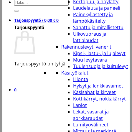
Kertopuu ja höylätty
Etsi:
Laudelauta ja paneeli
Painekyllästetty ja
lämpökäsitelty
Tarjouspyyntö /
0,00
€
0
Sahattu ja mitallistettu
Tarjouspyyntö
Ulkovuoraus ja
lattialaudat
Rakennuslevyt, vanerit
Kipsi-, lastu-. ja lujalevyt
Muu levytavara
Tarjouspyyntö on tyhjä.
Tuulensuoja ja kuitulevyt
Käsityökalut
Takaisin kauppaan
Hionta
Hylsyt ja lenkkiavaimet
0
Käsisahat ja kirveet
Kottikärryt, nokkakärryt
Lapiot
Lekat, vasarat ja
sorkkaraudat
Lumityövälineet
Mittaus ja merkintä