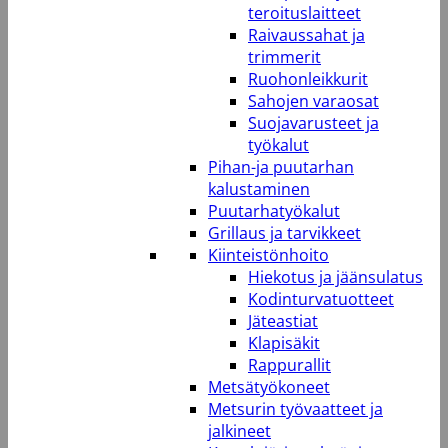
teroituslaitteet
Raivaussahat ja
trimmerit
Ruohonleikkurit
Sahojen varaosat
Suojavarusteet ja
työkalut
Pihan-ja puutarhan
kalustaminen
Puutarhatyökalut
Grillaus ja tarvikkeet
Kiinteistönhoito
Hiekotus ja jäänsulatus
Kodinturvatuotteet
Jäteastiat
Klapisäkit
Rappurallit
Metsätyökoneet
Metsurin työvaatteet ja
jalkineet