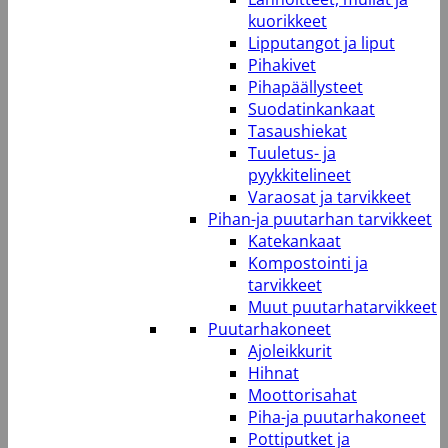
kuorikkeet
Lipputangot ja liput
Pihakivet
Pihapäällysteet
Suodatinkankaat
Tasaushiekat
Tuuletus- ja
pyykkitelineet
Varaosat ja tarvikkeet
Pihan-ja puutarhan tarvikkeet
Katekankaat
Kompostointi ja
tarvikkeet
Muut puutarhatarvikkeet
Puutarhakoneet
Ajoleikkurit
Hihnat
Moottorisahat
Piha-ja puutarhakoneet
Pottiputket ja