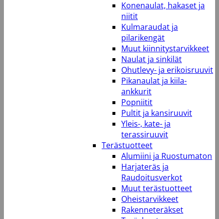
Konenaulat, hakaset ja
niitit
Kulmaraudat ja
pilarikengät
Muut kiinnitystarvikkeet
Naulat ja sinkilät
Ohutlevy- ja erikoisruuvit
Pikanaulat ja kiila-
ankkurit
Popniitit
Pultit ja kansiruuvit
Yleis-, kate- ja
terassiruuvit
Terästuotteet
Alumiini ja Ruostumaton
Harjateräs ja
Raudoitusverkot
Muut terästuotteet
Oheistarvikkeet
Rakenneteräkset