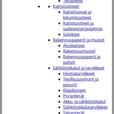
Teräslevyt
Kattotuotteet
Kattohuovat ja
bitumituotteet
Kattotuotteet ja
sadevesijärjestelmät
Valokate
Rakennuspaperit ja muovit
Aluskatteet
Rakennusmuovit
Rakennuspaperit ja
pahvit
Sähkötyökalut ja tarvikkeet
Hiomatarvikkeet
Teollisuusimurit ja
pesurit
Klapikoneet
Poranterät
Akku- ja sähkötyökalut
Sähkötyökalutarvikkeet
Sahanterät