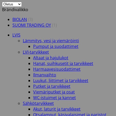
Brändivalikko
BIOLAN
(3)
SUOMI TRADING OY
(1)
LVIS
Lämmitys, vesi ja viemäröinti
Pumput ja suodattimet
LVI-tarvikkeet
Altaat ja hajulukot
Hanat, suihkusetit ja tarvikkeet
Harmaavesisuodattimet
Ilmanvaihto
Luukut, liittimet ja tarvikkeet
Putket ja tarvikkeet
Viemäriputket ja osat
WC-istuimet ja kannet
Sähkötarvikkeet
Akut, laturit ja tarvikkeet
Otsalamput, käsivalaisimet ja paristot