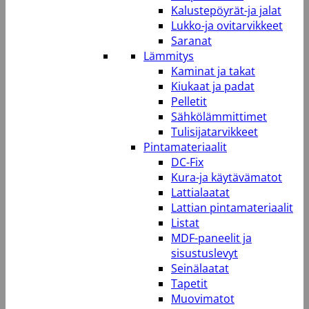
Kalustepöyrät-ja jalat
Lukko-ja ovitarvikkeet
Saranat
Lämmitys
Kaminat ja takat
Kiukaat ja padat
Pelletit
Sähkölämmittimet
Tulisijatarvikkeet
Pintamateriaalit
DC-Fix
Kura-ja käytävämatot
Lattialaatat
Lattian pintamateriaalit
Listat
MDF-paneelit ja
sisustuslevyt
Seinälaatat
Tapetit
Muovimatot