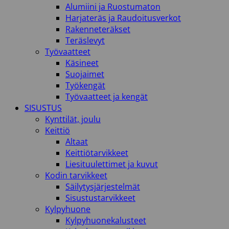
Alumiini ja Ruostumaton
Harjateräs ja Raudoitusverkot
Rakenneteräkset
Teräslevyt
Työvaatteet
Käsineet
Suojaimet
Työkengät
Työvaatteet ja kengät
SISUSTUS
Kynttilät, joulu
Keittiö
Altaat
Keittiötarvikkeet
Liesituulettimet ja kuvut
Kodin tarvikkeet
Säilytysjärjestelmät
Sisustustarvikkeet
Kylpyhuone
Kylpyhuonekalusteet