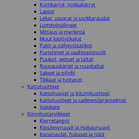
Kottikärryt, nokkakärryt
Lapiot
Lekat, vasarat ja sorkkaraudat
Lumityövälineet
Mittaus ja merkintä
Muut käsityökalut
Pakit ja säilytyslaatikot
Puristimet ja vaahtopistoolit
Puukot, veitset ja taltat
Ruuvauskärjet ja ruuvitaltat
Sakset ja pihdit
Tikkaat ja työtasot
Kattotuotteet
Kattohuovat ja bitumituotteet
Kattotuotteet ja sadevesijärjestelmät
Valokate
Kiinnitystarvikkeet
Kierretangot
Kipsilevyruuvit ja Hobauruuvit
Konenaulat, hakaset ja niitit