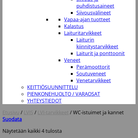
puhdistusaineet
Siivousvälineet
Vapaa-ajan tuotteet
Kalastus
Laituritarvikkeet
Laiturin
kiinnitystarvikkeet
Laiturit ja ponttoonit
Veneet
Perämoottorit
Soutuveneet
Venetarvikkeet
KEITTIÖSUUNNITTELU
PIENKONEHUOLTO / VARAOSAT
YHTEYSTIEDOT
Etusivu
/
LVIS
/
LVI-tarvikkeet
/
WC-istuimet ja kannet
Suodata
Näytetään kaikki 4 tulosta