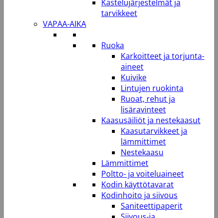
Kastelujärjestelmät ja
tarvikkeet
VAPAA-AIKA
Ruoka
Karkoitteet ja torjunta-
aineet
Kuivike
Lintujen ruokinta
Ruoat, rehut ja
lisäravinteet
Kaasusäiliöt ja nestekaasut
Kaasutarvikkeet ja
lämmittimet
Nestekaasu
Lämmittimet
Poltto- ja voiteluaineet
Kodin käyttötavarat
Kodinhoito ja siivous
Saniteettipaperit
Siivous-ja