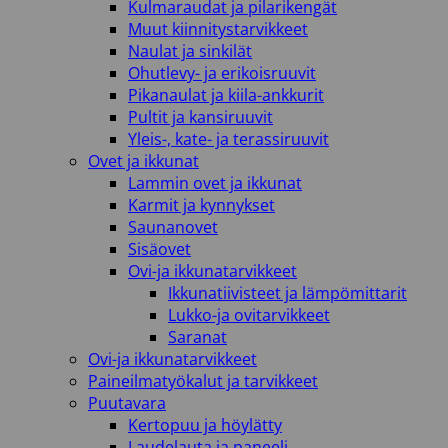
Kulmaraudat ja pilarikengät
Muut kiinnitystarvikkeet
Naulat ja sinkilät
Ohutlevy- ja erikoisruuvit
Pikanaulat ja kiila-ankkurit
Pultit ja kansiruuvit
Yleis-, kate- ja terassiruuvit
Ovet ja ikkunat
Lammin ovet ja ikkunat
Karmit ja kynnykset
Saunanovet
Sisäovet
Ovi-ja ikkunatarvikkeet
Ikkunatiivisteet ja lämpömittarit
Lukko-ja ovitarvikkeet
Saranat
Ovi-ja ikkunatarvikkeet
Paineilmatyökalut ja tarvikkeet
Puutavara
Kertopuu ja höylätty
Laudelauta ja paneeli