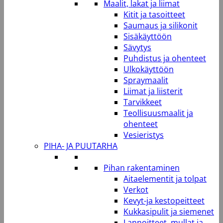
Maalit, lakat ja liimat
Kitit ja tasoitteet
Saumaus ja silikonit
Sisäkäyttöön
Sävytys
Puhdistus ja ohenteet
Ulkokäyttöön
Spraymaalit
Liimat ja liisterit
Tarvikkeet
Teollisuusmaalit ja
ohenteet
Vesieristys
PIHA- JA PUUTARHA
Pihan rakentaminen
Aitaelementit ja tolpat
Verkot
Kevyt-ja kestopeitteet
Kukkasipulit ja siemenet
Lannoitteet, mullat ja