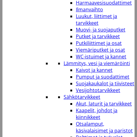
Harmaavesisuodattimet
Ilmanvaihto
Luukut, liittimet ja
tarvikkeet
Muovi- ja suojaputket
Putket ja tarvikkeet
Putkiliittimet ja osat
Viemäriputket ja osat
WC-istuimet ja kannet
Lämmitys, vesi ja viemäröinti
Kaivot ja kannet
Pumput ja suodattimet
Suojakaukalot ja tiivisteet
Vesijohtotarvikkeet
Sähkötarvikkeet
Akut, laturit ja tarvikkeet
Kaapelit, johdot ja
kiinnikkeet
Otsalamput,
käsivalaisimet ja paristot