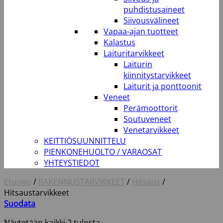
puhdistusaineet
Siivousvälineet
Vapaa-ajan tuotteet
Kalastus
Laituritarvikkeet
Laiturin
kiinnitystarvikkeet
Laiturit ja ponttoonit
Veneet
Perämoottorit
Soutuveneet
Venetarvikkeet
KEITTIÖSUUNNITTELU
PIENKONEHUOLTO / VARAOSAT
YHTEYSTIEDOT
Etusivu
/
RAKENNUSTARVIKKEET
/
Hitsaus
/
Hitsaustarvikkeet
Suodata
Näytetään kaikki 2 tulosta