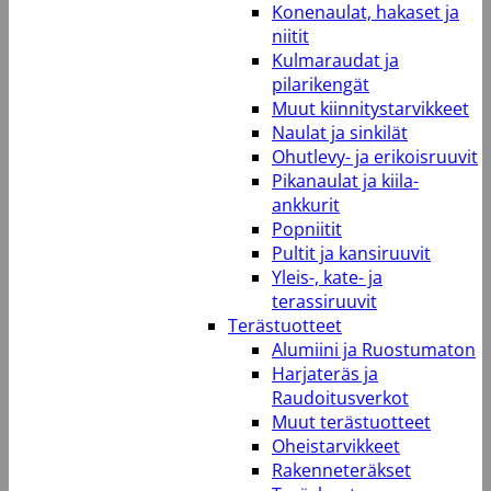
Konenaulat, hakaset ja
niitit
Kulmaraudat ja
pilarikengät
Muut kiinnitystarvikkeet
Naulat ja sinkilät
Ohutlevy- ja erikoisruuvit
Pikanaulat ja kiila-
ankkurit
Popniitit
Pultit ja kansiruuvit
Yleis-, kate- ja
terassiruuvit
Terästuotteet
Alumiini ja Ruostumaton
Harjateräs ja
Raudoitusverkot
Muut terästuotteet
Oheistarvikkeet
Rakenneteräkset