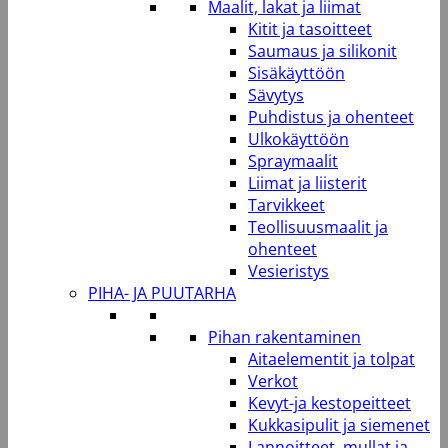
Maalit, lakat ja liimat
Kitit ja tasoitteet
Saumaus ja silikonit
Sisäkäyttöön
Sävytys
Puhdistus ja ohenteet
Ulkokäyttöön
Spraymaalit
Liimat ja liisterit
Tarvikkeet
Teollisuusmaalit ja
ohenteet
Vesieristys
PIHA- JA PUUTARHA
Pihan rakentaminen
Aitaelementit ja tolpat
Verkot
Kevyt-ja kestopeitteet
Kukkasipulit ja siemenet
Lannoitteet, mullat ja