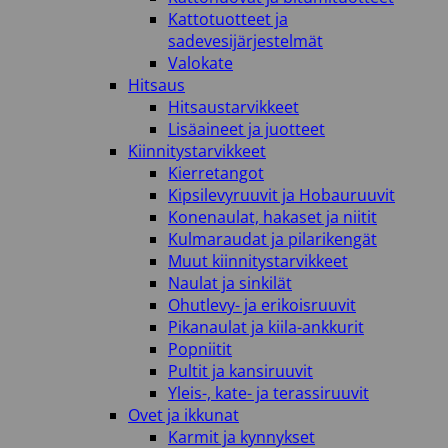
Kattotuotteet ja
sadevesijärjestelmät
Valokate
Hitsaus
Hitsaustarvikkeet
Lisäaineet ja juotteet
Kiinnitystarvikkeet
Kierretangot
Kipsilevyruuvit ja Hobauruuvit
Konenaulat, hakaset ja niitit
Kulmaraudat ja pilarikengät
Muut kiinnitystarvikkeet
Naulat ja sinkilät
Ohutlevy- ja erikoisruuvit
Pikanaulat ja kiila-ankkurit
Popniitit
Pultit ja kansiruuvit
Yleis-, kate- ja terassiruuvit
Ovet ja ikkunat
Karmit ja kynnykset