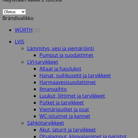
Brändivalikko
WÜRTH
(2)
LVIS
Lämmitys, vesi ja viemäröinti
Pumput ja suodattimet
LVI-tarvikkeet
Altaat ja hajulukot
Hanat, suihkusetit ja tarvikkeet
Harmaavesisuodattimet
Ilmanvaihto
Luukut, liittimet ja tarvikkeet
Putket ja tarvikkeet
Viemäriputket ja osat
WC-istuimet ja kannet
Sähkötarvikkeet
Akut, laturit ja tarvikkeet
Otsalamput, käsivalaisimet ja paristot