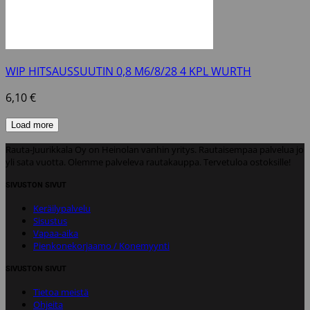
WIP HITSAUSSUUTIN 0,8 M6/8/28 4 KPL WURTH
6,10
€
Load more
Rauta-Juurikkala Oy on Heinolan vanhin yritys. Rautaisempaa palvelua jo
yli sata vuotta. Olemme palveleva rautakauppa. Tervetuloa ostoksille!
SIVUSTON SIVUT
Keräilypalvelu
Sisustus
Vapaa-aika
Pienkonekorjaamo / Konemyynti
SIVUSTON SIVUT
Tietoa meistä
Ohjeita