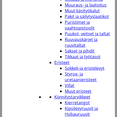
Muuraus- ja laatoitus
Muut käsityökalut
Pakit ja säilytyslaatikot
Puristimet ja
vaahtopistoolit
Puukot, veitset ja taltat
Ruuvauskärjet ja
ruuvitaltat
Sakset ja pihdit
Tikkaat ja työtasot
Eristeet
Sokkeli-ja eristelevyt
Styrox- ja
uretaanieristeet
Villat
Muut eristeet
Kiinnitystarvikkeet
Kierretangot
Kipsilevyruuvit ja
Hobauruuvit