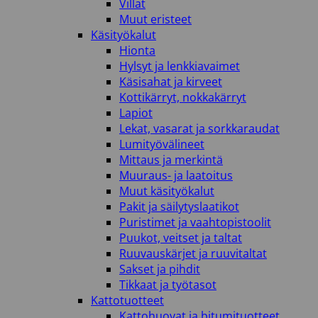
Villat
Muut eristeet
Käsityökalut
Hionta
Hylsyt ja lenkkiavaimet
Käsisahat ja kirveet
Kottikärryt, nokkakärryt
Lapiot
Lekat, vasarat ja sorkkaraudat
Lumityövälineet
Mittaus ja merkintä
Muuraus- ja laatoitus
Muut käsityökalut
Pakit ja säilytyslaatikot
Puristimet ja vaahtopistoolit
Puukot, veitset ja taltat
Ruuvauskärjet ja ruuvitaltat
Sakset ja pihdit
Tikkaat ja työtasot
Kattotuotteet
Kattohuovat ja bitumituotteet