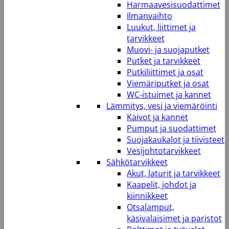
Harmaavesisuodattimet
Ilmanvaihto
Luukut, liittimet ja
tarvikkeet
Muovi- ja suojaputket
Putket ja tarvikkeet
Putkiliittimet ja osat
Viemäriputket ja osat
WC-istuimet ja kannet
Lämmitys, vesi ja viemäröinti
Kaivot ja kannet
Pumput ja suodattimet
Suojakaukalot ja tiivisteet
Vesijohtotarvikkeet
Sähkötarvikkeet
Akut, laturit ja tarvikkeet
Kaapelit, johdot ja
kiinnikkeet
Otsalamput,
käsivalaisimet ja paristot