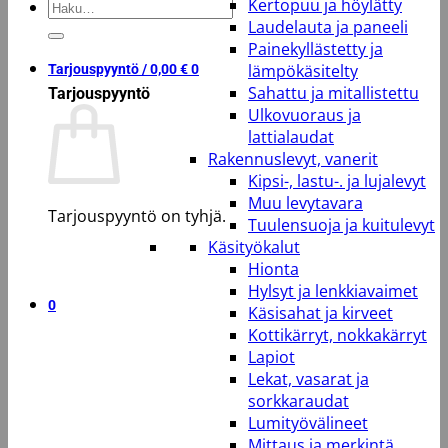
Kertopuu ja höylätty
Etsi:
Laudelauta ja paneeli
Painekyllästetty ja
lämpökäsitelty
Tarjouspyyntö /
0,00
€
0
Sahattu ja mitallistettu
Tarjouspyyntö
Ulkovuoraus ja
lattialaudat
Rakennuslevyt, vanerit
Kipsi-, lastu-. ja lujalevyt
Muu levytavara
Tarjouspyyntö on tyhjä.
Tuulensuoja ja kuitulevyt
Käsityökalut
Takaisin kauppaan
Hionta
Hylsyt ja lenkkiavaimet
0
Käsisahat ja kirveet
Kottikärryt, nokkakärryt
Lapiot
Lekat, vasarat ja
sorkkaraudat
Lumityövälineet
Mittaus ja merkintä