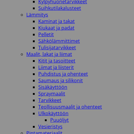
Kylpyhuonetarvikkeet
Suihkutilakalusteet
Lämmitys
Kaminat ja takat
Kiukaat ja padat
Pelletit
Sähkölämmittimet
Tulisijatarvikkeet
Maalit, lakat ja liimat
Kitit ja tasoitteet
Liimat ja liisterit
Puhdistus ja ohenteet
Saumaus ja silikonit
Sisäkäyttöön
Spraymaalit
Tarvikkeet
Teollisuusmaalit ja ohenteet
Ulkokäyttöön
Puuöljyt
Vesieristys
Pintamateriaalit