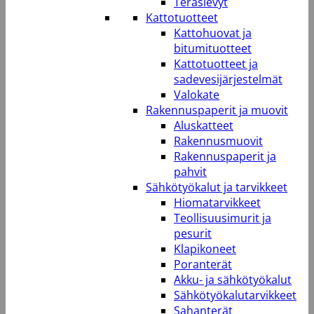
Teräslevyt
Kattotuotteet
Kattohuovat ja
bitumituotteet
Kattotuotteet ja
sadevesijärjestelmät
Valokate
Rakennuspaperit ja muovit
Aluskatteet
Rakennusmuovit
Rakennuspaperit ja
pahvit
Sähkötyökalut ja tarvikkeet
Hiomatarvikkeet
Teollisuusimurit ja
pesurit
Klapikoneet
Poranterät
Akku- ja sähkötyökalut
Sähkötyökalutarvikkeet
Sahanterät