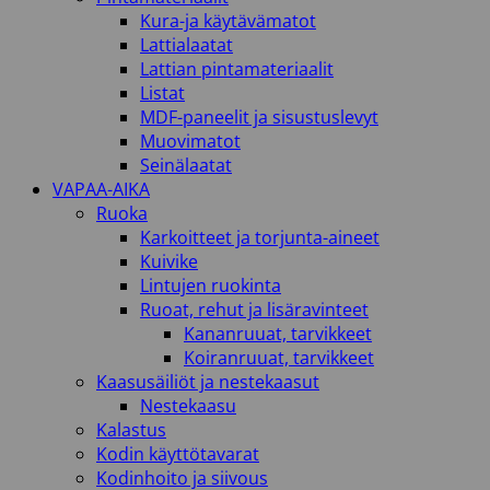
Kura-ja käytävämatot
Lattialaatat
Lattian pintamateriaalit
Listat
MDF-paneelit ja sisustuslevyt
Muovimatot
Seinälaatat
VAPAA-AIKA
Ruoka
Karkoitteet ja torjunta-aineet
Kuivike
Lintujen ruokinta
Ruoat, rehut ja lisäravinteet
Kananruuat, tarvikkeet
Koiranruuat, tarvikkeet
Kaasusäiliöt ja nestekaasut
Nestekaasu
Kalastus
Kodin käyttötavarat
Kodinhoito ja siivous