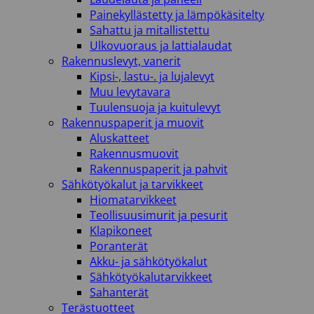
Painekyllästetty ja lämpökäsitelty
Sahattu ja mitallistettu
Ulkovuoraus ja lattialaudat
Rakennuslevyt, vanerit
Kipsi-, lastu-. ja lujalevyt
Muu levytavara
Tuulensuoja ja kuitulevyt
Rakennuspaperit ja muovit
Aluskatteet
Rakennusmuovit
Rakennuspaperit ja pahvit
Sähkötyökalut ja tarvikkeet
Hiomatarvikkeet
Teollisuusimurit ja pesurit
Klapikoneet
Poranterät
Akku- ja sähkötyökalut
Sähkötyökalutarvikkeet
Sahanterät
Terästuotteet