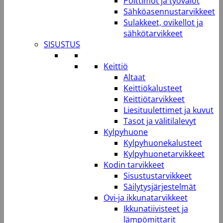
Polttimot ja työvalot
Sähköasennustarvikkeet
Sulakkeet, ovikellot ja
sähkötarvikkeet
SISUSTUS
Keittiö
Altaat
Keittiökalusteet
Keittiötarvikkeet
Liesituulettimet ja kuvut
Tasot ja välitilalevyt
Kylpyhuone
Kylpyhuonekalusteet
Kylpyhuonetarvikkeet
Kodin tarvikkeet
Sisustustarvikkeet
Säilytysjärjestelmät
Ovi-ja ikkunatarvikkeet
Ikkunatiivisteet ja
lämpömittarit