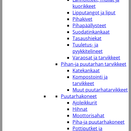
kuorikkeet
Lipputangot ja liput
Pihakivet
Pihapäällysteet
Suodatinkankaat
Tasaushiekat
Tuuletus- ja
pyykkitelineet
Varaosat ja tarvikkeet
Pihan-ja puutarhan tarvikkeet
Katekankaat
Kompostointi ja
tarvikkeet
Muut puutarhatarvikkeet
Puutarhakoneet
Ajoleikkurit
Hihnat
Moottorisahat
Piha-ja puutarhakoneet
Pottiputket ja