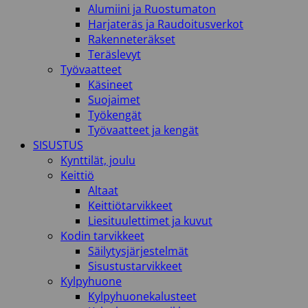
Alumiini ja Ruostumaton
Harjateräs ja Raudoitusverkot
Rakenneteräkset
Teräslevyt
Työvaatteet
Käsineet
Suojaimet
Työkengät
Työvaatteet ja kengät
SISUSTUS
Kynttilät, joulu
Keittiö
Altaat
Keittiötarvikkeet
Liesituulettimet ja kuvut
Kodin tarvikkeet
Säilytysjärjestelmät
Sisustustarvikkeet
Kylpyhuone
Kylpyhuonekalusteet