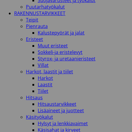
Suojavarusteet ja työkalut
Puutarhatyökalut
RAKENNUSTARVIKKEET
Teipit
Pienrauta
Kalustepyörät ja jalat
Eristeet
Muut eristeet
Sokkeli-ja eristelevyt
Styrox- ja uretaanieristeet
Villat
Harkot, laastit ja tiilet
Harkot
Laastit
Tiilet
Hitsaus
Hitsaustarvikkeet
Lisäaineet ja juotteet
Käsityökalut
Hylsyt ja lenkkiavaimet
Käsisahat ja kirveet