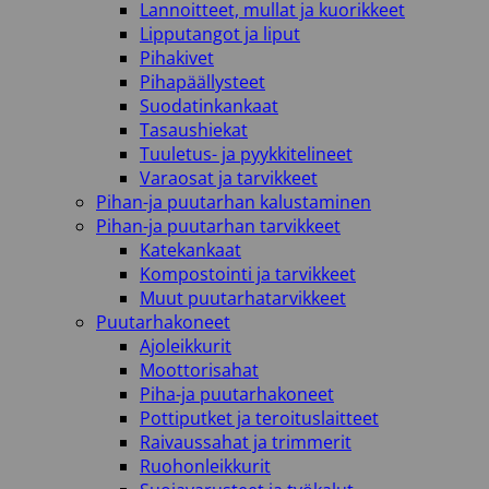
Lannoitteet, mullat ja kuorikkeet
Lipputangot ja liput
Pihakivet
Pihapäällysteet
Suodatinkankaat
Tasaushiekat
Tuuletus- ja pyykkitelineet
Varaosat ja tarvikkeet
Pihan-ja puutarhan kalustaminen
Pihan-ja puutarhan tarvikkeet
Katekankaat
Kompostointi ja tarvikkeet
Muut puutarhatarvikkeet
Puutarhakoneet
Ajoleikkurit
Moottorisahat
Piha-ja puutarhakoneet
Pottiputket ja teroituslaitteet
Raivaussahat ja trimmerit
Ruohonleikkurit