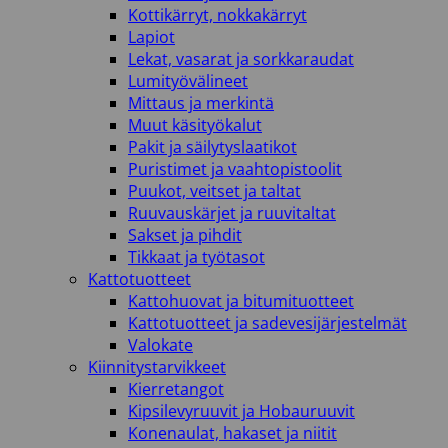
Kottikärryt, nokkakärryt
Lapiot
Lekat, vasarat ja sorkkaraudat
Lumityövälineet
Mittaus ja merkintä
Muut käsityökalut
Pakit ja säilytyslaatikot
Puristimet ja vaahtopistoolit
Puukot, veitset ja taltat
Ruuvauskärjet ja ruuvitaltat
Sakset ja pihdit
Tikkaat ja työtasot
Kattotuotteet
Kattohuovat ja bitumituotteet
Kattotuotteet ja sadevesijärjestelmät
Valokate
Kiinnitystarvikkeet
Kierretangot
Kipsilevyruuvit ja Hobauruuvit
Konenaulat, hakaset ja niitit