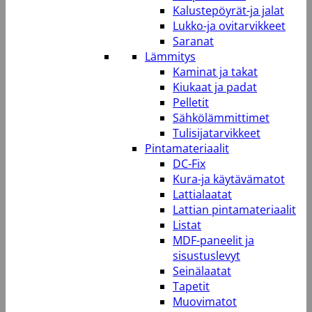
Kalustepöyrät-ja jalat
Lukko-ja ovitarvikkeet
Saranat
Lämmitys
Kaminat ja takat
Kiukaat ja padat
Pelletit
Sähkölämmittimet
Tulisijatarvikkeet
Pintamateriaalit
DC-Fix
Kura-ja käytävämatot
Lattialaatat
Lattian pintamateriaalit
Listat
MDF-paneelit ja
sisustuslevyt
Seinälaatat
Tapetit
Muovimatot