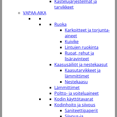
Kastelujärjestelmät ja
tarvikkeet
VAPAA-AIKA
Ruoka
Karkoitteet ja torjunta-
aineet
Kuivike
Lintujen ruokinta
Ruoat, rehut ja
lisäravinteet
Kaasusäiliöt ja nestekaasut
Kaasutarvikkeet ja
lämmittimet
Nestekaasu
Lämmittimet
Poltto- ja voiteluaineet
Kodin käyttötavarat
Kodinhoito ja siivous
Saniteettipaperit
Siivous-ja