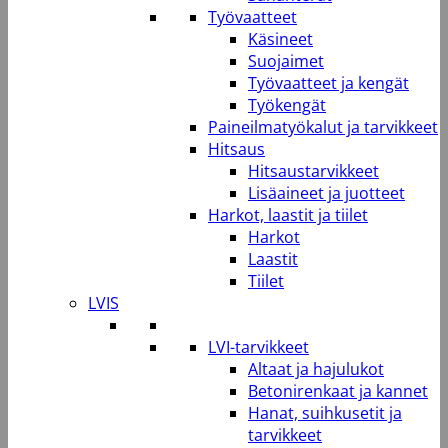
Työvaatteet
Käsineet
Suojaimet
Työvaatteet ja kengät
Työkengät
Paineilmatyökalut ja tarvikkeet
Hitsaus
Hitsaustarvikkeet
Lisäaineet ja juotteet
Harkot, laastit ja tiilet
Harkot
Laastit
Tiilet
LVIS
LVI-tarvikkeet
Altaat ja hajulukot
Betonirenkaat ja kannet
Hanat, suihkusetit ja
tarvikkeet