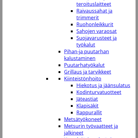
teroituslaitteet
Raivaussahat ja
trimmerit
Ruohonleikkurit
Sahojen varaosat
Suojavarusteet ja
työkalut
Pihan-ja puutarhan
kalustaminen
Puutarhatyökalut
Grillaus ja tarvikkeet
Kiinteistönhoito
Hiekotus ja jäänsulatus
Kodinturvatuotteet
Jäteastiat
Klapisäkit
Rappurallit
Metsätyökoneet
Metsurin työvaatteet ja
jalkineet