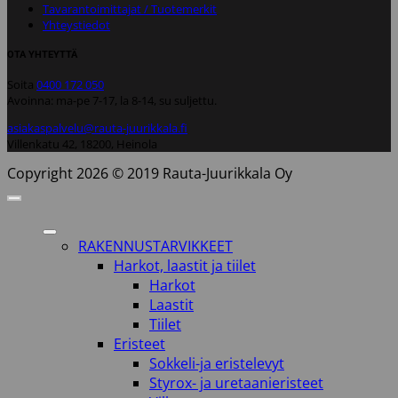
Tavarantoimittajat / Tuotemerkit
Yhteystiedot
OTA YHTEYTTÄ
Soita
0400 172 050
Avoinna: ma-pe 7-17, la 8-14, su suljettu.
asiakaspalvelu@rauta-juurikkala.fi
Villenkatu 42, 18200, Heinola
Copyright 2026 © 2019 Rauta-Juurikkala Oy
RAKENNUSTARVIKKEET
Harkot, laastit ja tiilet
Harkot
Laastit
Tiilet
Eristeet
Sokkeli-ja eristelevyt
Styrox- ja uretaanieristeet