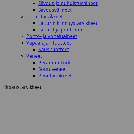
Siivous-ja puhdistusaineet
Siivousvälineet
Laituritarvikkeet
Laiturin kiinnitystarvikkeet
Laiturit ja ponttoonit
Poltto- ja voiteluaineet
Vapaa-ajan tuotteet
Kausituotteet
Veneet
Perämoottorit
Soutuveneet
Venetarvikkeet
Hitsaustarvikkeet