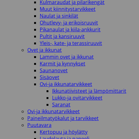
Kulmaraudat ja pilarikengät
Muut kiinnitystarvikkeet
Naulat ja sinkilät
Ohutlevy- ja erikoisruuvit
Pikanaulat ja kiila-ankkurit
Pultit ja kansiruuvit
Yleis-, kate- ja terassiruuvit
Ovet ja ikkunat
Lammin ovet ja ikkunat
Karmit ja kynnykset
Saunanovet
Sisäovet
Ovi-ja ikkunatarvikkeet
Ikkunatiivisteet ja lämpömittarit
Lukko-ja ovitarvikkeet
Saranat
Ovi-ja ikkunatarvikkeet
Paineilmatyökalut ja tarvikkeet
Puutavara
Kertopuu ja höylätty
Laudelauta ja paneeli