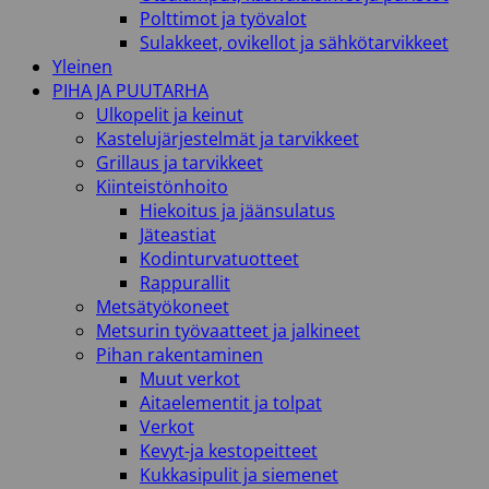
Polttimot ja työvalot
Sulakkeet, ovikellot ja sähkötarvikkeet
Yleinen
PIHA JA PUUTARHA
Ulkopelit ja keinut
Kastelujärjestelmät ja tarvikkeet
Grillaus ja tarvikkeet
Kiinteistönhoito
Hiekoitus ja jäänsulatus
Jäteastiat
Kodinturvatuotteet
Rappurallit
Metsätyökoneet
Metsurin työvaatteet ja jalkineet
Pihan rakentaminen
Muut verkot
Aitaelementit ja tolpat
Verkot
Kevyt-ja kestopeitteet
Kukkasipulit ja siemenet