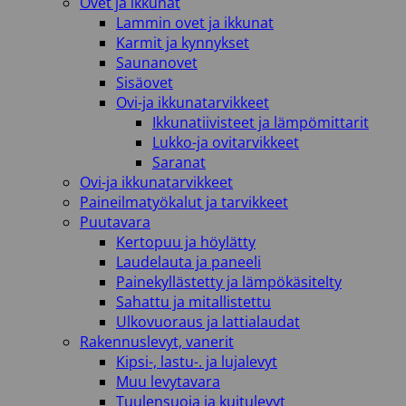
Ovet ja ikkunat
Lammin ovet ja ikkunat
Karmit ja kynnykset
Saunanovet
Sisäovet
Ovi-ja ikkunatarvikkeet
Ikkunatiivisteet ja lämpömittarit
Lukko-ja ovitarvikkeet
Saranat
Ovi-ja ikkunatarvikkeet
Paineilmatyökalut ja tarvikkeet
Puutavara
Kertopuu ja höylätty
Laudelauta ja paneeli
Painekyllästetty ja lämpökäsitelty
Sahattu ja mitallistettu
Ulkovuoraus ja lattialaudat
Rakennuslevyt, vanerit
Kipsi-, lastu-. ja lujalevyt
Muu levytavara
Tuulensuoja ja kuitulevyt