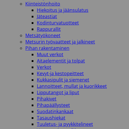
Kiinteistönhoito
Hiekoitus ja jäänsulatus
Jäteastiat
Kodinturvatuotteet
Rappurallit
Metsätyökoneet
Metsurin työvaatteet ja jalkineet
Pihan rakentaminen
Muut verkot
Aitaelementit ja tolpat
Verkot
Kevyt-ja kestopeitteet
Kukkasipulit ja siemenet
Lannoitteet, mullat ja kuorikkeet
Lipputangot ja liput
Pihakivet
Pihapäällysteet
Suodatinkankaat
Tasaushiekat
Tuuletus- ja pyykkitelineet