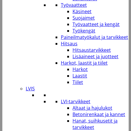
Työvaatteet
Käsineet
Suojaimet
Työvaatteet ja kengät
Työkengät
Paineilmatyökalut ja tarvikkeet
Hitsaus
Hitsaustarvikkeet
Lisäaineet ja juotteet
Harkot, laastit ja tiilet
Harkot
Laastit
Tiilet
LVIS
LVI-tarvikkeet
Altaat ja hajulukot
Betonirenkaat ja kannet
Hanat, suihkusetit ja
tarvikkeet