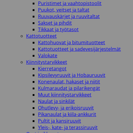
Puristimet ja vaahtopistoolit
Puukot, veitset ja taltat
Ruuvauskärjet ja ruuvitaltat
Sakset ja pihdit
Tikkaat ja työtasot
Kattotuotteet
Kattohuovat ja bitumituotteet
Kattotuotteet ja sadevesijärjestelmät
Valokate
Kiinnitystarvikkeet
Kierretangot
Kipsilevyruuvit ja Hobauruuvit
Konenaulat, hakaset ja niitit
Kulmaraudat ja pilarikengät
Muut kiinnitystarvikkeet
Naulat ja sinkilät
Ohutlevy- ja erikoisruuvit
Pikanaulat ja kiila-ankkurit
Pultit ja kansiruuvit
Yleis-, kate- ja terassiruuvit