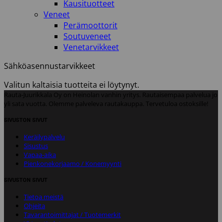
Kausituotteet
Veneet
Perämoottorit
Soutuveneet
Venetarvikkeet
Sähköasennustarvikkeet
Valitun kaltaisia tuotteita ei löytynyt.
Rauta-Juurikkala Oy on Heinolan vanhin yritys. Rautaisempaa palvelua jo
yli sata vuotta. Olemme palveleva rautakauppa. Tervetuloa ostoksille!
SIVUSTON SIVUT
Keräilypalvelu
Sisustus
Vapaa-aika
Pienkonekorjaamo / Konemyynti
SIVUSTON SIVUT
Tietoa meistä
Ohjeita
Tavarantoimittajat / Tuotemerkit