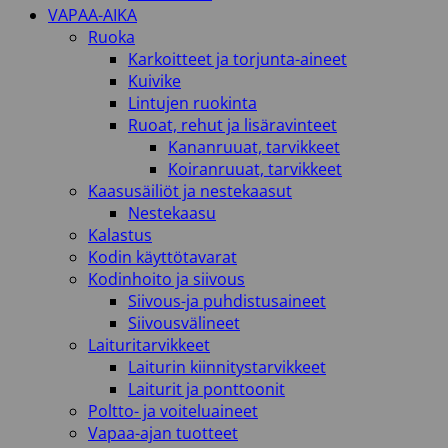
VAPAA-AIKA
Ruoka
Karkoitteet ja torjunta-aineet
Kuivike
Lintujen ruokinta
Ruoat, rehut ja lisäravinteet
Kananruuat, tarvikkeet
Koiranruuat, tarvikkeet
Kaasusäiliöt ja nestekaasut
Nestekaasu
Kalastus
Kodin käyttötavarat
Kodinhoito ja siivous
Siivous-ja puhdistusaineet
Siivousvälineet
Laituritarvikkeet
Laiturin kiinnitystarvikkeet
Laiturit ja ponttoonit
Poltto- ja voiteluaineet
Vapaa-ajan tuotteet