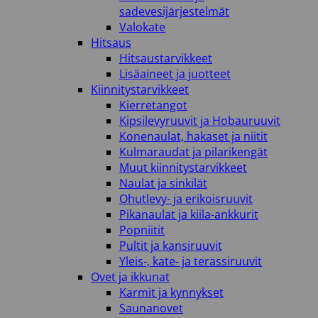
sadevesijärjestelmät
Valokate
Hitsaus
Hitsaustarvikkeet
Lisäaineet ja juotteet
Kiinnitystarvikkeet
Kierretangot
Kipsilevyruuvit ja Hobauruuvit
Konenaulat, hakaset ja niitit
Kulmaraudat ja pilarikengät
Muut kiinnitystarvikkeet
Naulat ja sinkilät
Ohutlevy- ja erikoisruuvit
Pikanaulat ja kiila-ankkurit
Popniitit
Pultit ja kansiruuvit
Yleis-, kate- ja terassiruuvit
Ovet ja ikkunat
Karmit ja kynnykset
Saunanovet