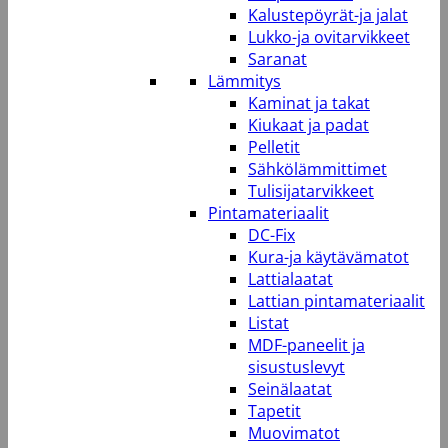
Kalustepöyrät-ja jalat
Lukko-ja ovitarvikkeet
Saranat
Lämmitys
Kaminat ja takat
Kiukaat ja padat
Pelletit
Sähkölämmittimet
Tulisijatarvikkeet
Pintamateriaalit
DC-Fix
Kura-ja käytävämatot
Lattialaatat
Lattian pintamateriaalit
Listat
MDF-paneelit ja
sisustuslevyt
Seinälaatat
Tapetit
Muovimatot