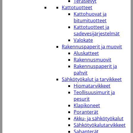
Teräslevyt
Kattotuotteet
Kattohuovat ja
bitumituotteet
Kattotuotteet ja
sadevesijärjestelmät
Valokate
Rakennuspaperit ja muovit
Aluskatteet
Rakennusmuovit
Rakennuspaperit ja
pahvit
Sähkötyökalut ja tarvikkeet
Hiomatarvikkeet
Teollisuusimurit ja
pesurit
Klapikoneet
Poranterät
Akku- ja sähkötyökalut
Sähkötyökalutarvikkeet
Sahanterät