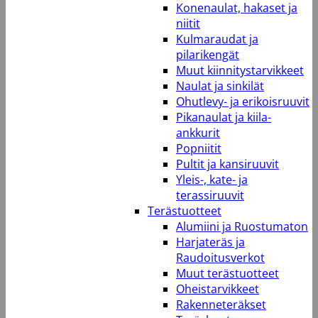
Konenaulat, hakaset ja
niitit
Kulmaraudat ja
pilarikengät
Muut kiinnitystarvikkeet
Naulat ja sinkilät
Ohutlevy- ja erikoisruuvit
Pikanaulat ja kiila-
ankkurit
Popniitit
Pultit ja kansiruuvit
Yleis-, kate- ja
terassiruuvit
Terästuotteet
Alumiini ja Ruostumaton
Harjateräs ja
Raudoitusverkot
Muut terästuotteet
Oheistarvikkeet
Rakenneteräkset