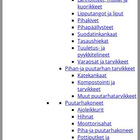
kuorikkeet
Lipputangot ja liput
Pihakivet
Pihapäällysteet
Suodatinkankaat
Tasaushiekat
Tuuletus- ja
pyykkitelineet
Varaosat ja tarvikkeet
Pihan-ja puutarhan tarvikkeet
Katekankaat
Kompostointi ja
tarvikkeet
Muut puutarhatarvikkeet
Puutarhakoneet
Ajoleikkurit
Hihnat
Moottorisahat
Piha-ja puutarhakoneet
Pottiputket ja