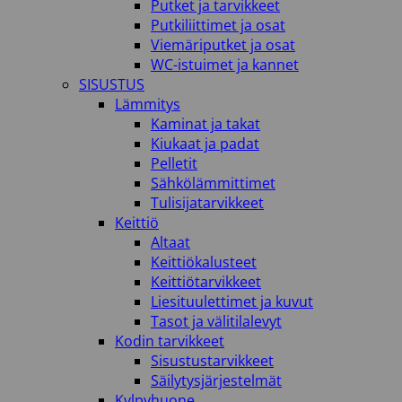
Putket ja tarvikkeet
Putkiliittimet ja osat
Viemäriputket ja osat
WC-istuimet ja kannet
SISUSTUS
Lämmitys
Kaminat ja takat
Kiukaat ja padat
Pelletit
Sähkölämmittimet
Tulisijatarvikkeet
Keittiö
Altaat
Keittiökalusteet
Keittiötarvikkeet
Liesituulettimet ja kuvut
Tasot ja välitilalevyt
Kodin tarvikkeet
Sisustustarvikkeet
Säilytysjärjestelmät
Kylpyhuone