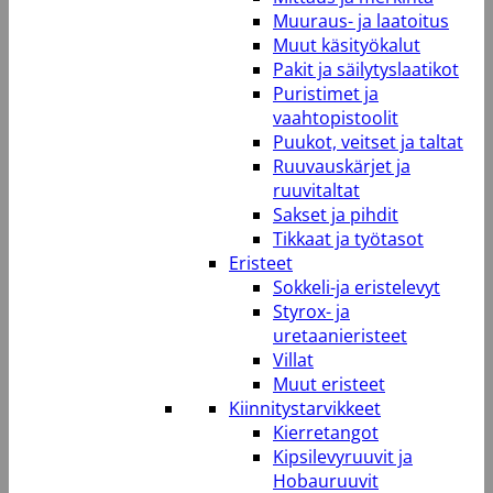
Muuraus- ja laatoitus
Muut käsityökalut
Pakit ja säilytyslaatikot
Puristimet ja
vaahtopistoolit
Puukot, veitset ja taltat
Ruuvauskärjet ja
ruuvitaltat
Sakset ja pihdit
Tikkaat ja työtasot
Eristeet
Sokkeli-ja eristelevyt
Styrox- ja
uretaanieristeet
Villat
Muut eristeet
Kiinnitystarvikkeet
Kierretangot
Kipsilevyruuvit ja
Hobauruuvit