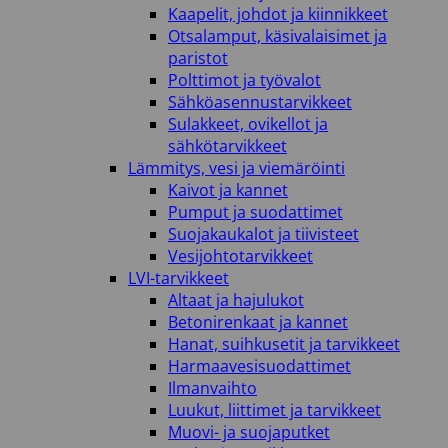
Kaapelit, johdot ja kiinnikkeet
Otsalamput, käsivalaisimet ja
paristot
Polttimot ja työvalot
Sähköasennustarvikkeet
Sulakkeet, ovikellot ja
sähkötarvikkeet
Lämmitys, vesi ja viemäröinti
Kaivot ja kannet
Pumput ja suodattimet
Suojakaukalot ja tiivisteet
Vesijohtotarvikkeet
LVI-tarvikkeet
Altaat ja hajulukot
Betonirenkaat ja kannet
Hanat, suihkusetit ja tarvikkeet
Harmaavesisuodattimet
Ilmanvaihto
Luukut, liittimet ja tarvikkeet
Muovi- ja suojaputket