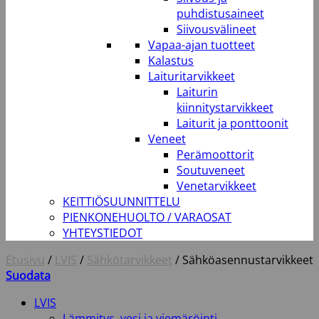
puhdistusaineet
Siivousvälineet
Vapaa-ajan tuotteet
Kalastus
Laituritarvikkeet
Laiturin
kiinnitystarvikkeet
Laiturit ja ponttoonit
Veneet
Perämoottorit
Soutuveneet
Venetarvikkeet
KEITTIÖSUUNNITTELU
PIENKONEHUOLTO / VARAOSAT
YHTEYSTIEDOT
Etusivu
/
LVIS
/
Sähkötarvikkeet
/
Sähköasennustarvikkeet
Suodata
LVIS
Lämmitys, vesi ja viemäröinti