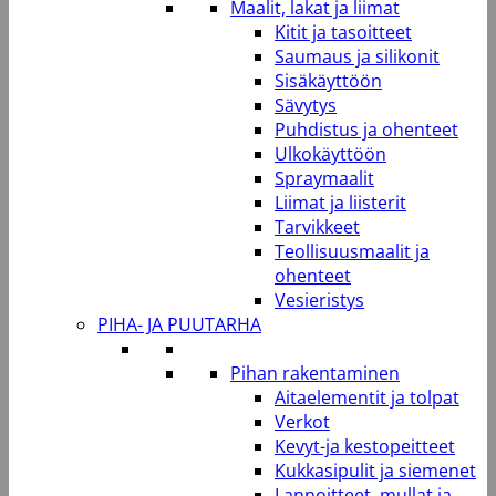
Maalit, lakat ja liimat
Kitit ja tasoitteet
Saumaus ja silikonit
Sisäkäyttöön
Sävytys
Puhdistus ja ohenteet
Ulkokäyttöön
Spraymaalit
Liimat ja liisterit
Tarvikkeet
Teollisuusmaalit ja
ohenteet
Vesieristys
PIHA- JA PUUTARHA
Pihan rakentaminen
Aitaelementit ja tolpat
Verkot
Kevyt-ja kestopeitteet
Kukkasipulit ja siemenet
Lannoitteet, mullat ja