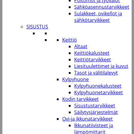
Polttimot ja työvalot
Sähköasennustarvikkeet
Sulakkeet, ovikellot ja
sähkötarvikkeet
SISUSTUS
Keittiö
Altaat
Keittiökalusteet
Keittiötarvikkeet
Liesituulettimet ja kuvut
Tasot ja välitilalevyt
Kylpyhuone
Kylpyhuonekalusteet
Kylpyhuonetarvikkeet
Kodin tarvikkeet
Sisustustarvikkeet
Säilytysjärjestelmät
Ovi-ja ikkunatarvikkeet
Ikkunatiivisteet ja
lämpömittarit