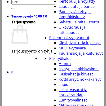
Kertopuu ja höylätty
Etsi:
Laudelauta ja paneeli
Painekyllästetty ja
lämpökäsitelty
Tarjouspyyntö /
0,00
€
0
Sahattu ja mitallistettu
Tarjouspyyntö
Ulkovuoraus ja
lattialaudat
Rakennuslevyt, vanerit
Kipsi-, lastu-. ja lujalevyt
Muu levytavara
Tarjouspyyntö on tyhjä.
Tuulensuoja ja kuitulevyt
Käsityökalut
Takaisin kauppaan
Hionta
Hylsyt ja lenkkiavaimet
0
Käsisahat ja kirveet
Kottikärryt, nokkakärryt
Lapiot
Lekat, vasarat ja
sorkkaraudat
Lumityövälineet
Mittaus ja merkintä