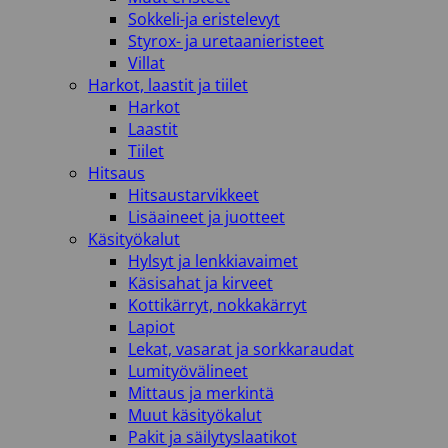
Sokkeli-ja eristelevyt
Styrox- ja uretaanieristeet
Villat
Harkot, laastit ja tiilet
Harkot
Laastit
Tiilet
Hitsaus
Hitsaustarvikkeet
Lisäaineet ja juotteet
Käsityökalut
Hylsyt ja lenkkiavaimet
Käsisahat ja kirveet
Kottikärryt, nokkakärryt
Lapiot
Lekat, vasarat ja sorkkaraudat
Lumityövälineet
Mittaus ja merkintä
Muut käsityökalut
Pakit ja säilytyslaatikot