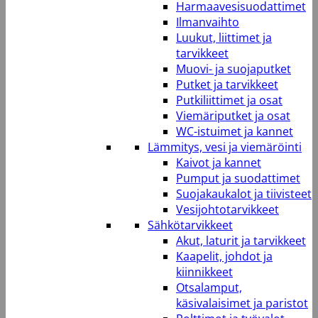
Harmaavesisuodattimet
Ilmanvaihto
Luukut, liittimet ja
tarvikkeet
Muovi- ja suojaputket
Putket ja tarvikkeet
Putkiliittimet ja osat
Viemäriputket ja osat
WC-istuimet ja kannet
Lämmitys, vesi ja viemäröinti
Kaivot ja kannet
Pumput ja suodattimet
Suojakaukalot ja tiivisteet
Vesijohtotarvikkeet
Sähkötarvikkeet
Akut, laturit ja tarvikkeet
Kaapelit, johdot ja
kiinnikkeet
Otsalamput,
käsivalaisimet ja paristot