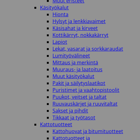
Muut eristeet
Käsityökalut
Hionta
Hylsyt ja lenkkiavaimet
Käsisahat ja kirveet
Kottikärryt, nokkakärryt
Lapiot
Lekat, vasarat ja sorkkaraudat
Lumityövälineet
Mittaus ja merkintä
Muuraus- ja laatoitus
Muut käsityökalut
Pakit ja säilytyslaatikot
Puristimet ja vaahtopistoolit
Puukot, veitset ja taltat
Ruuvauskärjet ja ruuvitaltat
Sakset ja pihdit
Tikkaat ja työtasot
Kattotuotteet
Kattohuovat ja bitumituotteet
Kattotuotteet ja