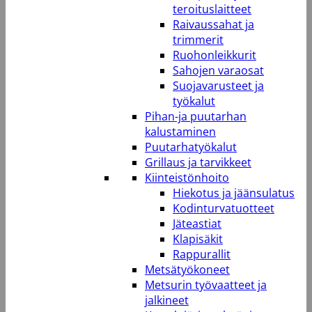
teroituslaitteet
Raivaussahat ja
trimmerit
Ruohonleikkurit
Sahojen varaosat
Suojavarusteet ja
työkalut
Pihan-ja puutarhan
kalustaminen
Puutarhatyökalut
Grillaus ja tarvikkeet
Kiinteistönhoito
Hiekotus ja jäänsulatus
Kodinturvatuotteet
Jäteastiat
Klapisäkit
Rappurallit
Metsätyökoneet
Metsurin työvaatteet ja
jalkineet