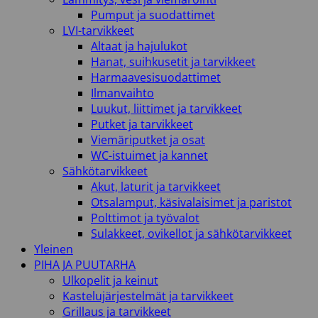
Pumput ja suodattimet
LVI-tarvikkeet
Altaat ja hajulukot
Hanat, suihkusetit ja tarvikkeet
Harmaavesisuodattimet
Ilmanvaihto
Luukut, liittimet ja tarvikkeet
Putket ja tarvikkeet
Viemäriputket ja osat
WC-istuimet ja kannet
Sähkötarvikkeet
Akut, laturit ja tarvikkeet
Otsalamput, käsivalaisimet ja paristot
Polttimot ja työvalot
Sulakkeet, ovikellot ja sähkötarvikkeet
Yleinen
PIHA JA PUUTARHA
Ulkopelit ja keinut
Kastelujärjestelmät ja tarvikkeet
Grillaus ja tarvikkeet