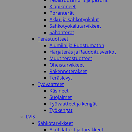
Teollisuusimurit ja pesurit
Klapikoneet
Poranterät
Akku- ja sähkötyökalut
Sähkötyökalutarvikkeet
Sahanterät
Terästuotteet
Alumiini ja Ruostumaton
Harjateräs ja Raudoitusverkot
Muut terästuotteet
Oheistarvikkeet
Rakenneteräkset
Teräslevyt
Työvaatteet
Käsineet
Suojaimet
Työvaatteet ja kengät
Työkengät
LVIS
Sähkötarvikkeet
Akut, laturit ja tarvikkeet