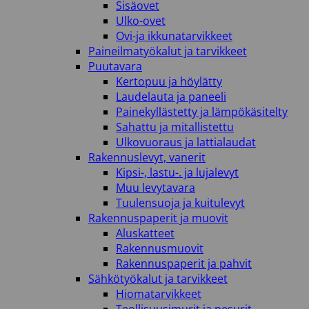
Sisäovet
Ulko-ovet
Ovi-ja ikkunatarvikkeet
Paineilmatyökalut ja tarvikkeet
Puutavara
Kertopuu ja höylätty
Laudelauta ja paneeli
Painekyllästetty ja lämpökäsitelty
Sahattu ja mitallistettu
Ulkovuoraus ja lattialaudat
Rakennuslevyt, vanerit
Kipsi-, lastu-. ja lujalevyt
Muu levytavara
Tuulensuoja ja kuitulevyt
Rakennuspaperit ja muovit
Aluskatteet
Rakennusmuovit
Rakennuspaperit ja pahvit
Sähkötyökalut ja tarvikkeet
Hiomatarvikkeet