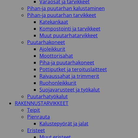
Varaosat ja tarvikkeet
Pihan-ja puutarhan kalustaminen
Pihan-ja puutarhan tarvikkeet
Katekankaat
Kompostointi ja tarvikkeet
Muut puutarhatarvikkeet
Puutarhakoneet
Ajoleikkurit
Moottorisahat
Piha-ja puutarhakoneet
Pottiputket ja teroituslaitteet
Raivaussahat ja trimmerit
Ruohonleikkurit
Suojavarusteet ja työkalut
Puutarhatyökalut
RAKENNUSTARVIKKEET
Teipit
Pienrauta
Kalustepyörät ja jalat
Eristeet
Muut eristeet