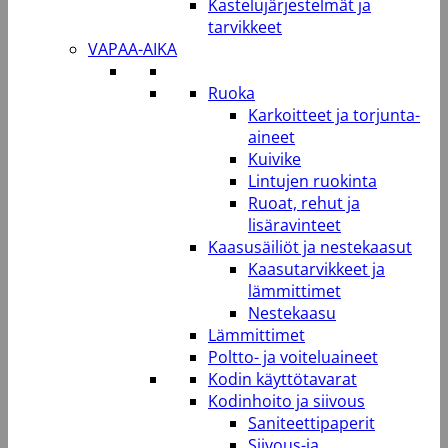
Kastelujärjestelmät ja
tarvikkeet
VAPAA-AIKA
Ruoka
Karkoitteet ja torjunta-
aineet
Kuivike
Lintujen ruokinta
Ruoat, rehut ja
lisäravinteet
Kaasusäiliöt ja nestekaasut
Kaasutarvikkeet ja
lämmittimet
Nestekaasu
Lämmittimet
Poltto- ja voiteluaineet
Kodin käyttötavarat
Kodinhoito ja siivous
Saniteettipaperit
Siivous-ja