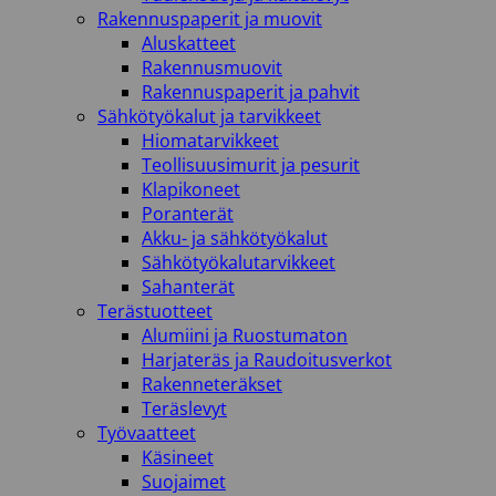
Rakennuspaperit ja muovit
Aluskatteet
Rakennusmuovit
Rakennuspaperit ja pahvit
Sähkötyökalut ja tarvikkeet
Hiomatarvikkeet
Teollisuusimurit ja pesurit
Klapikoneet
Poranterät
Akku- ja sähkötyökalut
Sähkötyökalutarvikkeet
Sahanterät
Terästuotteet
Alumiini ja Ruostumaton
Harjateräs ja Raudoitusverkot
Rakenneteräkset
Teräslevyt
Työvaatteet
Käsineet
Suojaimet