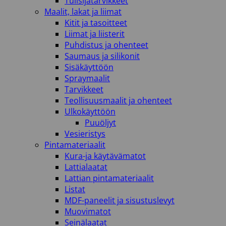
Tulisijatarvikkeet
Maalit, lakat ja liimat
Kitit ja tasoitteet
Liimat ja liisterit
Puhdistus ja ohenteet
Saumaus ja silikonit
Sisäkäyttöön
Spraymaalit
Tarvikkeet
Teollisuusmaalit ja ohenteet
Ulkokäyttöön
Puuöljyt
Vesieristys
Pintamateriaalit
Kura-ja käytävämatot
Lattialaatat
Lattian pintamateriaalit
Listat
MDF-paneelit ja sisustuslevyt
Muovimatot
Seinälaatat