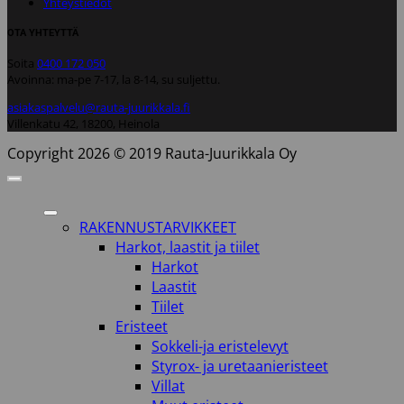
Yhteystiedot
OTA YHTEYTTÄ
Soita
0400 172 050
Avoinna: ma-pe 7-17, la 8-14, su suljettu.
asiakaspalvelu@rauta-juurikkala.fi
Villenkatu 42, 18200, Heinola
Copyright 2026 © 2019 Rauta-Juurikkala Oy
RAKENNUSTARVIKKEET
Harkot, laastit ja tiilet
Harkot
Laastit
Tiilet
Eristeet
Sokkeli-ja eristelevyt
Styrox- ja uretaanieristeet
Villat