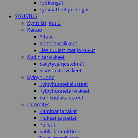
Työkengät
Työvaatteet ja kengät
SISUSTUS
Kynttilät, joulu
Keittiö
Altaat
Keittiötarvikkeet
Liesituulettimet ja kuvut
Kodin tarvikkeet
Säilytysjärjestelmät
Sisustustarvikkeet
Kylpyhuone
Kylpyhuonekalusteet
Kylpyhuonetarvikkeet
Suihkutilakalusteet
Lämmitys
Kaminat ja takat
Kiukaat ja padat
Pelletit
Sähkölämmittimet