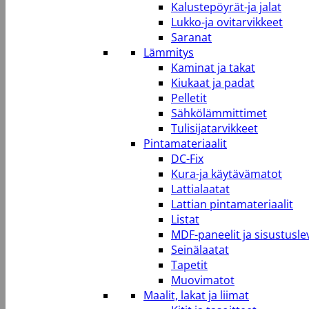
Kalustepöyrät-ja jalat
Lukko-ja ovitarvikkeet
Saranat
Lämmitys
Kaminat ja takat
Kiukaat ja padat
Pelletit
Sähkölämmittimet
Tulisijatarvikkeet
Pintamateriaalit
DC-Fix
Kura-ja käytävämatot
Lattialaatat
Lattian pintamateriaalit
Listat
MDF-paneelit ja sisustusle
Seinälaatat
Tapetit
Muovimatot
Maalit, lakat ja liimat