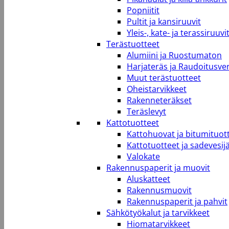
Popniitit
Pultit ja kansiruuvit
Yleis-, kate- ja terassiruuvi
Terästuotteet
Alumiini ja Ruostumaton
Harjateräs ja Raudoitusve
Muut terästuotteet
Oheistarvikkeet
Rakenneteräkset
Teräslevyt
Kattotuotteet
Kattohuovat ja bitumituot
Kattotuotteet ja sadevesij
Valokate
Rakennuspaperit ja muovit
Aluskatteet
Rakennusmuovit
Rakennuspaperit ja pahvit
Sähkötyökalut ja tarvikkeet
Hiomatarvikkeet