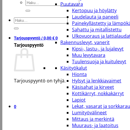
Etsi:
Puutavara
Kertopuu ja höylätty
Laudelauta ja paneeli
Etsi:
Painekyllästetty ja lämpökä
Sahattu ja mitallistettu
Ulkovuoraus ja lattialauda
Tarjouspyyntö /
0,00
€
0
Rakennuslevyt, vanerit
Tarjouspyyntö
Kipsi-, lastu-. ja lujalevyt
Muu levytavara
Tuulensuoja ja kuitulevyt
Käsityökalut
Hionta
Tarjouspyyntö on tyhjä.
Hylsyt ja lenkkiavaimet
Käsisahat ja kirveet
Kottikärryt, nokkakärryt
Takaisin kauppaan
Lapiot
Lekat, vasarat ja sorkkara
0
Lumityövälineet
Mittaus ja merkintä
Muuraus- ja laatoitus