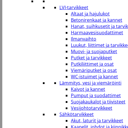
LVI-tarvikkeet
Altaat ja hajulukot
Betonirenkaat ja kannet
Hanat, suihkusetit ja tarvi
Harmaavesisuodattimet
Ilmanvaihto
Luukut, liittimet ja tarvikke
Muovi- ja suojaputket
Putket ja tarvikkeet
Putkiliittimet ja osat
Viemäriputket ja osat
WC-istuimet ja kannet
Lämmitys, vesi ja viemäröinti
Kaivot ja kannet
Pumput ja suodattimet
Suojakaukalot ja tiivisteet
Vesijohtotarvikkeet
Sähkötarvikkeet
Akut, laturit ja tarvikkeet
Kaapelit, johdot ja kiinnikk