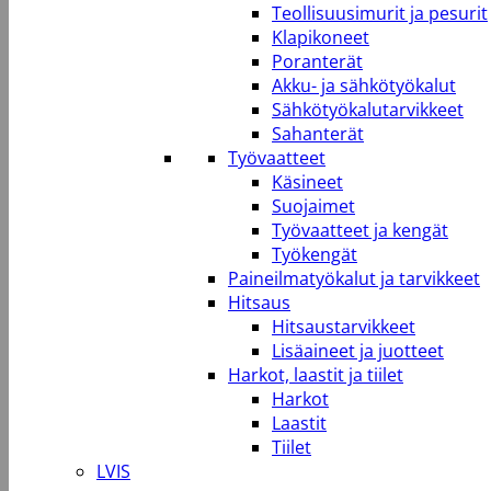
Teollisuusimurit ja pesurit
Klapikoneet
Poranterät
Akku- ja sähkötyökalut
Sähkötyökalutarvikkeet
Sahanterät
Työvaatteet
Käsineet
Suojaimet
Työvaatteet ja kengät
Työkengät
Paineilmatyökalut ja tarvikkeet
Hitsaus
Hitsaustarvikkeet
Lisäaineet ja juotteet
Harkot, laastit ja tiilet
Harkot
Laastit
Tiilet
LVIS