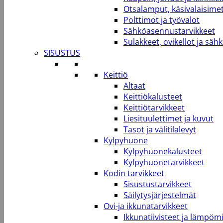
Otsalamput, käsivalaisimet
Polttimot ja työvalot
Sähköasennustarvikkeet
Sulakkeet, ovikellot ja säh
SISUSTUS
Keittiö
Altaat
Keittiökalusteet
Keittiötarvikkeet
Liesituulettimet ja kuvut
Tasot ja välitilalevyt
Kylpyhuone
Kylpyhuonekalusteet
Kylpyhuonetarvikkeet
Kodin tarvikkeet
Sisustustarvikkeet
Säilytysjärjestelmät
Ovi-ja ikkunatarvikkeet
Ikkunatiivisteet ja lämpömi