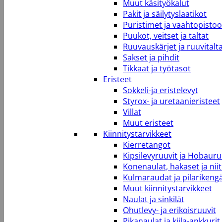
Muut käsityökalut
Pakit ja säilytyslaatikot
Puristimet ja vaahtopistool
Puukot, veitset ja taltat
Ruuvauskärjet ja ruuvitalt
Sakset ja pihdit
Tikkaat ja työtasot
Eristeet
Sokkeli-ja eristelevyt
Styrox- ja uretaanieristeet
Villat
Muut eristeet
Kiinnitystarvikkeet
Kierretangot
Kipsilevyruuvit ja Hobauru
Konenaulat, hakaset ja niit
Kulmaraudat ja pilarikeng
Muut kiinnitystarvikkeet
Naulat ja sinkilät
Ohutlevy- ja erikoisruuvit
Pikanaulat ja kiila-ankkurit