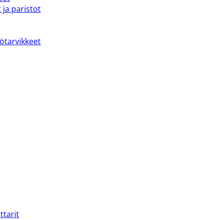
 ja paristot
kötarvikkeet
ttarit