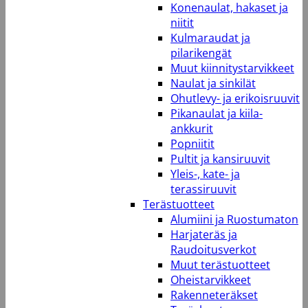
Konenaulat, hakaset ja
niitit
Kulmaraudat ja
pilarikengät
Muut kiinnitystarvikkeet
Naulat ja sinkilät
Ohutlevy- ja erikoisruuvit
Pikanaulat ja kiila-
ankkurit
Popniitit
Pultit ja kansiruuvit
Yleis-, kate- ja
terassiruuvit
Terästuotteet
Alumiini ja Ruostumaton
Harjateräs ja
Raudoitusverkot
Muut terästuotteet
Oheistarvikkeet
Rakenneteräkset