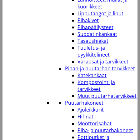
kuorikkeet
Lipputangot ja liput
Pihakivet
Pihapäällysteet
Suodatinkankaat
Tasaushiekat
Tuuletus- ja
pyykkitelineet
Varaosat ja tarvikkeet
Pihan-ja puutarhan tarvikkeet
Katekankaat
Kompostointi ja
tarvikkeet
Muut puutarhatarvikkeet
Puutarhakoneet
Ajoleikkurit
Hihnat
Moottorisahat
Piha-ja puutarhakoneet
Pottiputket ja