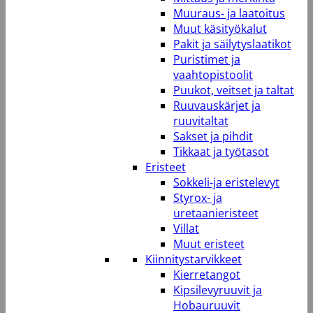
Muuraus- ja laatoitus
Muut käsityökalut
Pakit ja säilytyslaatikot
Puristimet ja
vaahtopistoolit
Puukot, veitset ja taltat
Ruuvauskärjet ja
ruuvitaltat
Sakset ja pihdit
Tikkaat ja työtasot
Eristeet
Sokkeli-ja eristelevyt
Styrox- ja
uretaanieristeet
Villat
Muut eristeet
Kiinnitystarvikkeet
Kierretangot
Kipsilevyruuvit ja
Hobauruuvit