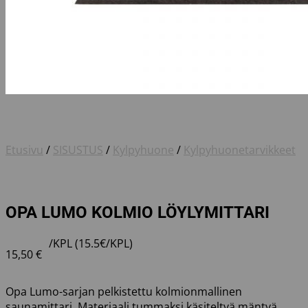
Etusivu
/
SISUSTUS
/
Kylpyhuone
/
Kylpyhuonetarvikkeet
OPA LUMO KOLMIO LÖYLYMITTARI
/KPL (15.5€/KPL)
15,50
€
Opa Lumo-sarjan pelkistettu kolmionmallinen
saunamittari. Materiaali tummaksi käsiteltyä mäntyä.