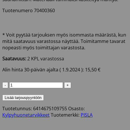
Tuotenumero 70400360
* Voit pyytää tarjouksen myös isommasta määrästä, kun
mitä saatavuus varastossa näyttää. Toimitamme tavarat
nopeasti myös toimittajan varastosta.
Saatavuus:
2 KPL varastossa
Alin hinta 30-päivän ajalta (
1.9.2024
):
15,50
€
OPA
LUMO
KOLMIO
Lisää tarjouspyyntöön
LÖYLYMITTARI
Tuotetunnus:
6414675109755
Osasto:
määrä
Kylpyhuonetarvikkeet
Tuotemerkki:
PISLA