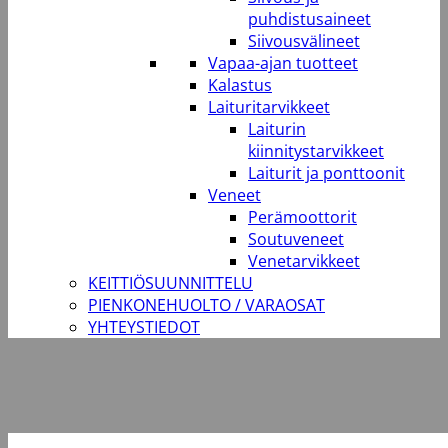
puhdistusaineet
Siivousvälineet
Vapaa-ajan tuotteet
Kalastus
Laituritarvikkeet
Laiturin
kiinnitystarvikkeet
Laiturit ja ponttoonit
Veneet
Perämoottorit
Soutuveneet
Venetarvikkeet
KEITTIÖSUUNNITTELU
PIENKONEHUOLTO / VARAOSAT
YHTEYSTIEDOT