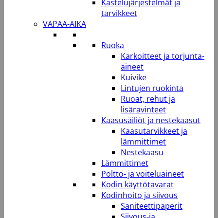
Kastelujärjestelmät ja
tarvikkeet
VAPAA-AIKA
Ruoka
Karkoitteet ja torjunta-
aineet
Kuivike
Lintujen ruokinta
Ruoat, rehut ja
lisäravinteet
Kaasusäiliöt ja nestekaasut
Kaasutarvikkeet ja
lämmittimet
Nestekaasu
Lämmittimet
Poltto- ja voiteluaineet
Kodin käyttötavarat
Kodinhoito ja siivous
Saniteettipaperit
Siivous-ja