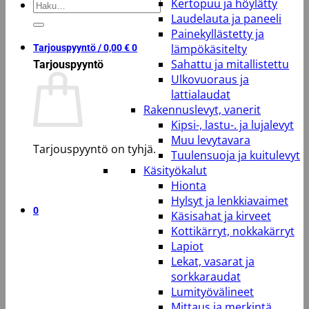
Kertopuu ja höylätty
Etsi:
Laudelauta ja paneeli
Painekyllästetty ja
lämpökäsitelty
Tarjouspyyntö /
0,00
€
0
Sahattu ja mitallistettu
Tarjouspyyntö
Ulkovuoraus ja
lattialaudat
Rakennuslevyt, vanerit
Kipsi-, lastu-. ja lujalevyt
Muu levytavara
Tarjouspyyntö on tyhjä.
Tuulensuoja ja kuitulevyt
Käsityökalut
Takaisin kauppaan
Hionta
Hylsyt ja lenkkiavaimet
0
Käsisahat ja kirveet
Kottikärryt, nokkakärryt
Lapiot
Lekat, vasarat ja
sorkkaraudat
Lumityövälineet
Mittaus ja merkintä