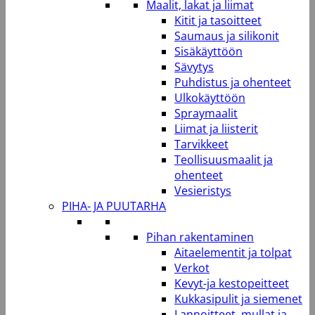
Maalit, lakat ja liimat
Kitit ja tasoitteet
Saumaus ja silikonit
Sisäkäyttöön
Sävytys
Puhdistus ja ohenteet
Ulkokäyttöön
Spraymaalit
Liimat ja liisterit
Tarvikkeet
Teollisuusmaalit ja
ohenteet
Vesieristys
PIHA- JA PUUTARHA
Pihan rakentaminen
Aitaelementit ja tolpat
Verkot
Kevyt-ja kestopeitteet
Kukkasipulit ja siemenet
Lannoitteet, mullat ja