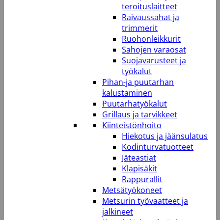
teroituslaitteet
Raivaussahat ja
trimmerit
Ruohonleikkurit
Sahojen varaosat
Suojavarusteet ja
työkalut
Pihan-ja puutarhan
kalustaminen
Puutarhatyökalut
Grillaus ja tarvikkeet
Kiinteistönhoito
Hiekotus ja jäänsulatus
Kodinturvatuotteet
Jäteastiat
Klapisäkit
Rappurallit
Metsätyökoneet
Metsurin työvaatteet ja
jalkineet