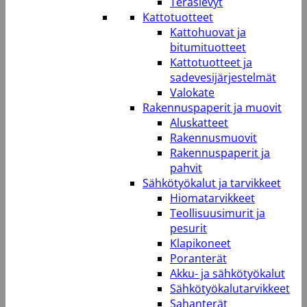
Teräslevyt
Kattotuotteet
Kattohuovat ja
bitumituotteet
Kattotuotteet ja
sadevesijärjestelmät
Valokate
Rakennuspaperit ja muovit
Aluskatteet
Rakennusmuovit
Rakennuspaperit ja
pahvit
Sähkötyökalut ja tarvikkeet
Hiomatarvikkeet
Teollisuusimurit ja
pesurit
Klapikoneet
Poranterät
Akku- ja sähkötyökalut
Sähkötyökalutarvikkeet
Sahanterät