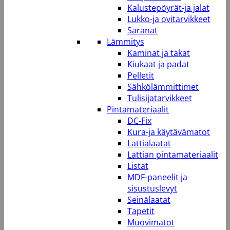
Kalustepöyrät-ja jalat
Lukko-ja ovitarvikkeet
Saranat
Lämmitys
Kaminat ja takat
Kiukaat ja padat
Pelletit
Sähkölämmittimet
Tulisijatarvikkeet
Pintamateriaalit
DC-Fix
Kura-ja käytävämatot
Lattialaatat
Lattian pintamateriaalit
Listat
MDF-paneelit ja
sisustuslevyt
Seinälaatat
Tapetit
Muovimatot