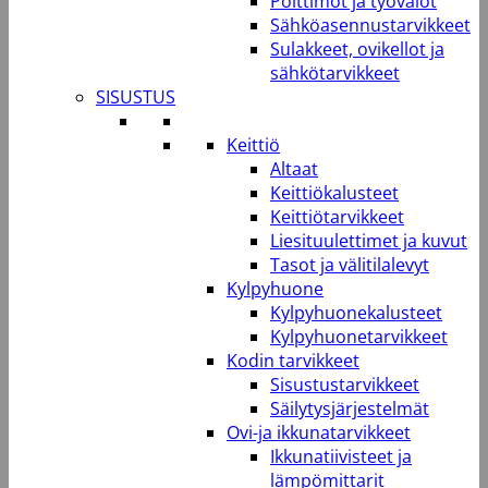
Polttimot ja työvalot
Sähköasennustarvikkeet
Sulakkeet, ovikellot ja
sähkötarvikkeet
SISUSTUS
Keittiö
Altaat
Keittiökalusteet
Keittiötarvikkeet
Liesituulettimet ja kuvut
Tasot ja välitilalevyt
Kylpyhuone
Kylpyhuonekalusteet
Kylpyhuonetarvikkeet
Kodin tarvikkeet
Sisustustarvikkeet
Säilytysjärjestelmät
Ovi-ja ikkunatarvikkeet
Ikkunatiivisteet ja
lämpömittarit