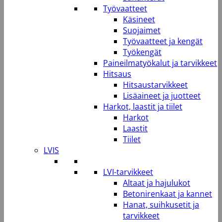
Työvaatteet
Käsineet
Suojaimet
Työvaatteet ja kengät
Työkengät
Paineilmatyökalut ja tarvikkeet
Hitsaus
Hitsaustarvikkeet
Lisäaineet ja juotteet
Harkot, laastit ja tiilet
Harkot
Laastit
Tiilet
LVIS
LVI-tarvikkeet
Altaat ja hajulukot
Betonirenkaat ja kannet
Hanat, suihkusetit ja
tarvikkeet