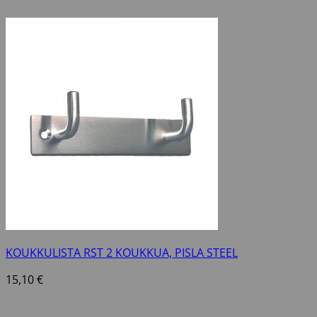
KOUKKULISTA RST 2 KOUKKUA, PISLA STEEL
15,10
€