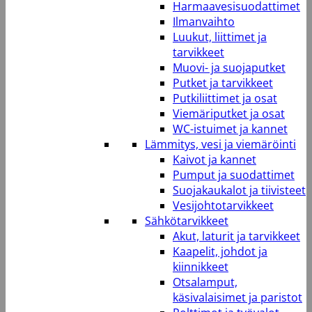
Harmaavesisuodattimet
Ilmanvaihto
Luukut, liittimet ja
tarvikkeet
Muovi- ja suojaputket
Putket ja tarvikkeet
Putkiliittimet ja osat
Viemäriputket ja osat
WC-istuimet ja kannet
Lämmitys, vesi ja viemäröinti
Kaivot ja kannet
Pumput ja suodattimet
Suojakaukalot ja tiivisteet
Vesijohtotarvikkeet
Sähkötarvikkeet
Akut, laturit ja tarvikkeet
Kaapelit, johdot ja
kiinnikkeet
Otsalamput,
käsivalaisimet ja paristot