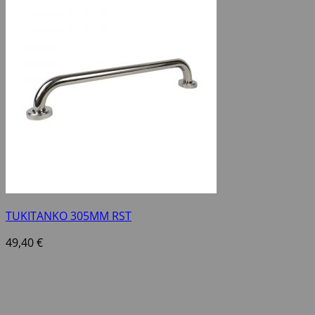
TUKITANKO 305MM RST
49,40
€