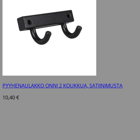
PYYHENAULAKKO ONNI 2 KOUKKUA, SATIINIMUSTA
10,40
€