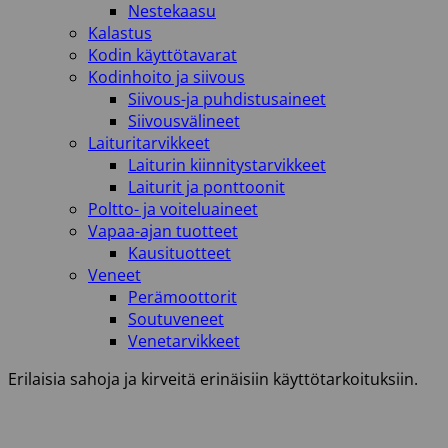
Nestekaasu
Kalastus
Kodin käyttötavarat
Kodinhoito ja siivous
Siivous-ja puhdistusaineet
Siivousvälineet
Laituritarvikkeet
Laiturin kiinnitystarvikkeet
Laiturit ja ponttoonit
Poltto- ja voiteluaineet
Vapaa-ajan tuotteet
Kausituotteet
Veneet
Perämoottorit
Soutuveneet
Venetarvikkeet
Erilaisia sahoja ja kirveitä erinäisiin käyttötarkoituksiin.