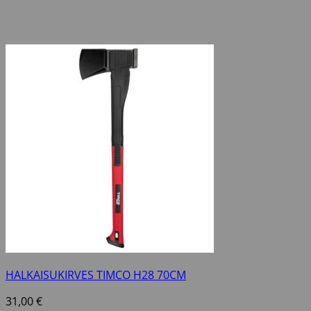
HALKAISUKIRVES TIMCO H28 70CM
31,00
€