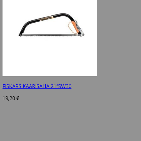
FISKARS KAARISAHA 21″SW30
19,20
€