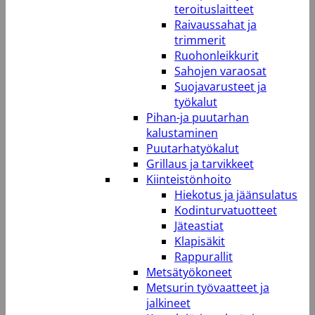
teroituslaitteet
Raivaussahat ja
trimmerit
Ruohonleikkurit
Sahojen varaosat
Suojavarusteet ja
työkalut
Pihan-ja puutarhan
kalustaminen
Puutarhatyökalut
Grillaus ja tarvikkeet
Kiinteistönhoito
Hiekotus ja jäänsulatus
Kodinturvatuotteet
Jäteastiat
Klapisäkit
Rappurallit
Metsätyökoneet
Metsurin työvaatteet ja
jalkineet