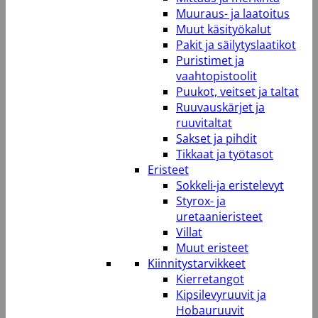
Muuraus- ja laatoitus
Muut käsityökalut
Pakit ja säilytyslaatikot
Puristimet ja
vaahtopistoolit
Puukot, veitset ja taltat
Ruuvauskärjet ja
ruuvitaltat
Sakset ja pihdit
Tikkaat ja työtasot
Eristeet
Sokkeli-ja eristelevyt
Styrox- ja
uretaanieristeet
Villat
Muut eristeet
Kiinnitystarvikkeet
Kierretangot
Kipsilevyruuvit ja
Hobauruuvit