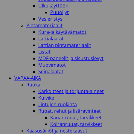
Ulkokäyttöön
Puuöljyt
Vesieristys
Pintamateriaalit
Kura-ja käytävämatot
Lattialaatat
Lattian pintamateriaalit
Listat
MDF-paneelit ja sisustuslevyt
Muovimatot
Seinälaatat
VAPAA-AIKA
Ruoka
Karkoitteet ja torjunta-aineet
Kuivike
Lintujen ruokinta
Ruoat, rehut ja lisäravinteet
Kananruuat, tarvikkeet
Koiranruuat, tarvikkeet
Kaasusäiliöt ja nestekaasut