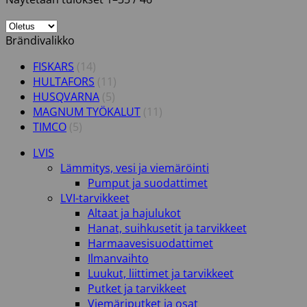
Brändivalikko
FISKARS
(14)
HULTAFORS
(11)
HUSQVARNA
(5)
MAGNUM TYÖKALUT
(11)
TIMCO
(5)
LVIS
Lämmitys, vesi ja viemäröinti
Pumput ja suodattimet
LVI-tarvikkeet
Altaat ja hajulukot
Hanat, suihkusetit ja tarvikkeet
Harmaavesisuodattimet
Ilmanvaihto
Luukut, liittimet ja tarvikkeet
Putket ja tarvikkeet
Viemäriputket ja osat