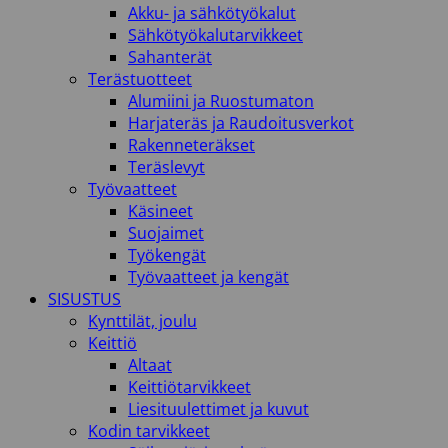
Akku- ja sähkötyökalut
Sähkötyökalutarvikkeet
Sahanterät
Terästuotteet
Alumiini ja Ruostumaton
Harjateräs ja Raudoitusverkot
Rakenneteräkset
Teräslevyt
Työvaatteet
Käsineet
Suojaimet
Työkengät
Työvaatteet ja kengät
SISUSTUS
Kynttilät, joulu
Keittiö
Altaat
Keittiötarvikkeet
Liesituulettimet ja kuvut
Kodin tarvikkeet