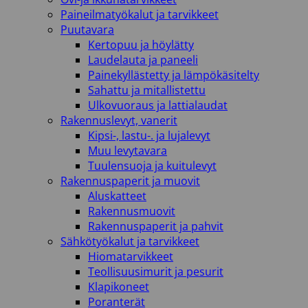
Paineilmatyökalut ja tarvikkeet
Puutavara
Kertopuu ja höylätty
Laudelauta ja paneeli
Painekyllästetty ja lämpökäsitelty
Sahattu ja mitallistettu
Ulkovuoraus ja lattialaudat
Rakennuslevyt, vanerit
Kipsi-, lastu-. ja lujalevyt
Muu levytavara
Tuulensuoja ja kuitulevyt
Rakennuspaperit ja muovit
Aluskatteet
Rakennusmuovit
Rakennuspaperit ja pahvit
Sähkötyökalut ja tarvikkeet
Hiomatarvikkeet
Teollisuusimurit ja pesurit
Klapikoneet
Poranterät