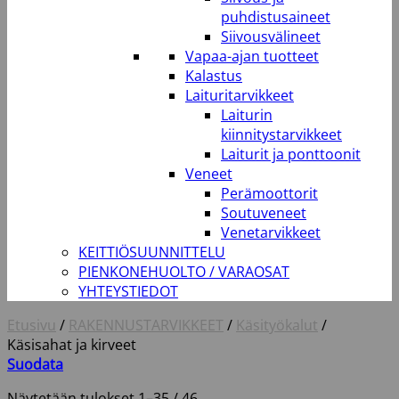
puhdistusaineet
Siivousvälineet
Vapaa-ajan tuotteet
Kalastus
Laituritarvikkeet
Laiturin
kiinnitystarvikkeet
Laiturit ja ponttoonit
Veneet
Perämoottorit
Soutuveneet
Venetarvikkeet
KEITTIÖSUUNNITTELU
PIENKONEHUOLTO / VARAOSAT
YHTEYSTIEDOT
Etusivu
/
RAKENNUSTARVIKKEET
/
Käsityökalut
/
Käsisahat ja kirveet
Suodata
Näytetään tulokset 1–35 / 46