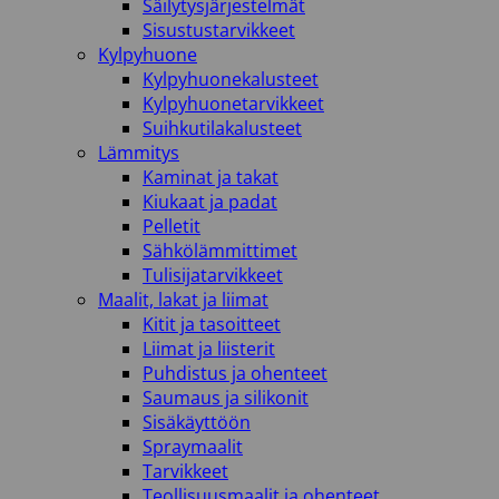
Säilytysjärjestelmät
Sisustustarvikkeet
Kylpyhuone
Kylpyhuonekalusteet
Kylpyhuonetarvikkeet
Suihkutilakalusteet
Lämmitys
Kaminat ja takat
Kiukaat ja padat
Pelletit
Sähkölämmittimet
Tulisijatarvikkeet
Maalit, lakat ja liimat
Kitit ja tasoitteet
Liimat ja liisterit
Puhdistus ja ohenteet
Saumaus ja silikonit
Sisäkäyttöön
Spraymaalit
Tarvikkeet
Teollisuusmaalit ja ohenteet