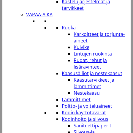
Kastelujärjestelmät ja
tarvikkeet
VAPAA-AIKA
Ruoka
Karkoitteet ja torjunta-
aineet
Kuivike
Lintujen ruokinta
Ruoat, rehut ja
lisäravinteet
Kaasusäiliöt ja nestekaasut
Kaasutarvikkeet ja
lämmittimet
Nestekaasu
Lämmittimet
Poltto- ja voiteluaineet
Kodin käyttötavarat
Kodinhoito ja siivous
Saniteettipaperit
Siivous-ja