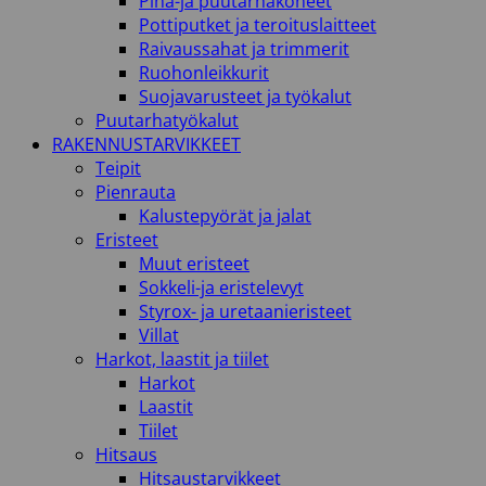
Piha-ja puutarhakoneet
Pottiputket ja teroituslaitteet
Raivaussahat ja trimmerit
Ruohonleikkurit
Suojavarusteet ja työkalut
Puutarhatyökalut
RAKENNUSTARVIKKEET
Teipit
Pienrauta
Kalustepyörät ja jalat
Eristeet
Muut eristeet
Sokkeli-ja eristelevyt
Styrox- ja uretaanieristeet
Villat
Harkot, laastit ja tiilet
Harkot
Laastit
Tiilet
Hitsaus
Hitsaustarvikkeet