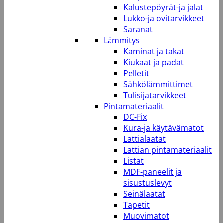
Kalustepöyrät-ja jalat
Lukko-ja ovitarvikkeet
Saranat
Lämmitys
Kaminat ja takat
Kiukaat ja padat
Pelletit
Sähkölämmittimet
Tulisijatarvikkeet
Pintamateriaalit
DC-Fix
Kura-ja käytävämatot
Lattialaatat
Lattian pintamateriaalit
Listat
MDF-paneelit ja
sisustuslevyt
Seinälaatat
Tapetit
Muovimatot