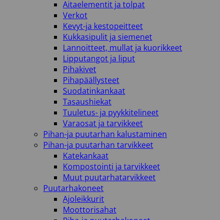
Aitaelementit ja tolpat
Verkot
Kevyt-ja kestopeitteet
Kukkasipulit ja siemenet
Lannoitteet, mullat ja kuorikkeet
Lipputangot ja liput
Pihakivet
Pihapäällysteet
Suodatinkankaat
Tasaushiekat
Tuuletus- ja pyykkitelineet
Varaosat ja tarvikkeet
Pihan-ja puutarhan kalustaminen
Pihan-ja puutarhan tarvikkeet
Katekankaat
Kompostointi ja tarvikkeet
Muut puutarhatarvikkeet
Puutarhakoneet
Ajoleikkurit
Moottorisahat