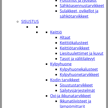
Polttimot ja työvalot
Sähköasennustarvikkeet
Sulakkeet, ovikellot ja
sähkötarvikkeet
SISUSTUS
Keittiö
Altaat
Keittiökalusteet
Keittiötarvikkeet
Liesituulettimet ja kuvut
Tasot ja välitilalevyt
Kylpyhuone
Kylpyhuonekalusteet
Kylpyhuonetarvikkeet
Kodin tarvikkeet
Sisustustarvikkeet
Säilytysjärjestelmät
Ovi-ja ikkunatarvikkeet
Ikkunatiivisteet ja
lämpömittarit