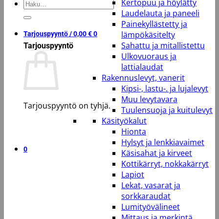
Kertopuu ja höylätty
Etsi:
Laudelauta ja paneeli
Painekyllästetty ja
lämpökäsitelty
Tarjouspyyntö /
0,00
€
0
Sahattu ja mitallistettu
Tarjouspyyntö
Ulkovuoraus ja
lattialaudat
Rakennuslevyt, vanerit
Kipsi-, lastu-. ja lujalevyt
Muu levytavara
Tarjouspyyntö on tyhjä.
Tuulensuoja ja kuitulevyt
Käsityökalut
Takaisin kauppaan
Hionta
Hylsyt ja lenkkiavaimet
0
Käsisahat ja kirveet
Kottikärryt, nokkakärryt
Lapiot
Lekat, vasarat ja
sorkkaraudat
Lumityövälineet
Mittaus ja merkintä