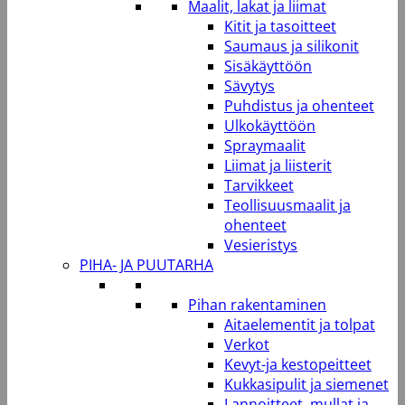
Maalit, lakat ja liimat
Kitit ja tasoitteet
Saumaus ja silikonit
Sisäkäyttöön
Sävytys
Puhdistus ja ohenteet
Ulkokäyttöön
Spraymaalit
Liimat ja liisterit
Tarvikkeet
Teollisuusmaalit ja
ohenteet
Vesieristys
PIHA- JA PUUTARHA
Pihan rakentaminen
Aitaelementit ja tolpat
Verkot
Kevyt-ja kestopeitteet
Kukkasipulit ja siemenet
Lannoitteet, mullat ja