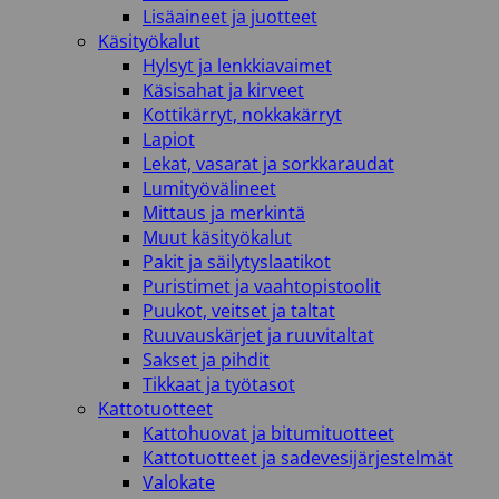
Lisäaineet ja juotteet
Käsityökalut
Hylsyt ja lenkkiavaimet
Käsisahat ja kirveet
Kottikärryt, nokkakärryt
Lapiot
Lekat, vasarat ja sorkkaraudat
Lumityövälineet
Mittaus ja merkintä
Muut käsityökalut
Pakit ja säilytyslaatikot
Puristimet ja vaahtopistoolit
Puukot, veitset ja taltat
Ruuvauskärjet ja ruuvitaltat
Sakset ja pihdit
Tikkaat ja työtasot
Kattotuotteet
Kattohuovat ja bitumituotteet
Kattotuotteet ja sadevesijärjestelmät
Valokate