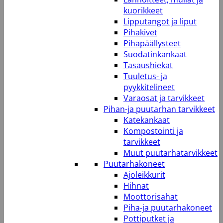
kuorikkeet
Lipputangot ja liput
Pihakivet
Pihapäällysteet
Suodatinkankaat
Tasaushiekat
Tuuletus- ja
pyykkitelineet
Varaosat ja tarvikkeet
Pihan-ja puutarhan tarvikkeet
Katekankaat
Kompostointi ja
tarvikkeet
Muut puutarhatarvikkeet
Puutarhakoneet
Ajoleikkurit
Hihnat
Moottorisahat
Piha-ja puutarhakoneet
Pottiputket ja