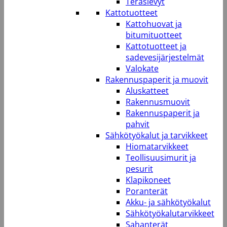
Teräslevyt
Kattotuotteet
Kattohuovat ja
bitumituotteet
Kattotuotteet ja
sadevesijärjestelmät
Valokate
Rakennuspaperit ja muovit
Aluskatteet
Rakennusmuovit
Rakennuspaperit ja
pahvit
Sähkötyökalut ja tarvikkeet
Hiomatarvikkeet
Teollisuusimurit ja
pesurit
Klapikoneet
Poranterät
Akku- ja sähkötyökalut
Sähkötyökalutarvikkeet
Sahanterät