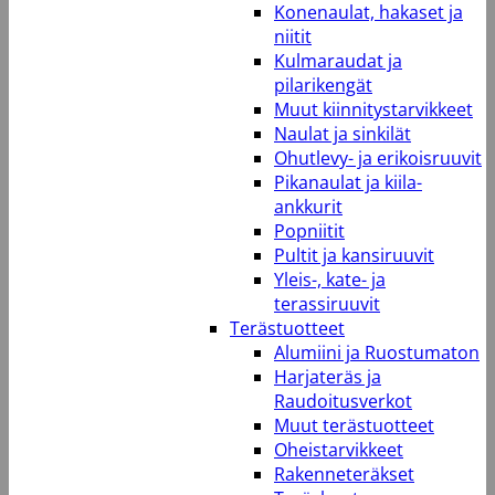
Konenaulat, hakaset ja
niitit
Kulmaraudat ja
pilarikengät
Muut kiinnitystarvikkeet
Naulat ja sinkilät
Ohutlevy- ja erikoisruuvit
Pikanaulat ja kiila-
ankkurit
Popniitit
Pultit ja kansiruuvit
Yleis-, kate- ja
terassiruuvit
Terästuotteet
Alumiini ja Ruostumaton
Harjateräs ja
Raudoitusverkot
Muut terästuotteet
Oheistarvikkeet
Rakenneteräkset