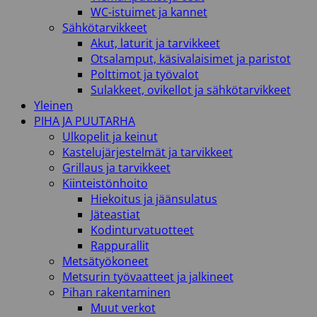
WC-istuimet ja kannet
Sähkötarvikkeet
Akut, laturit ja tarvikkeet
Otsalamput, käsivalaisimet ja paristot
Polttimot ja työvalot
Sulakkeet, ovikellot ja sähkötarvikkeet
Yleinen
PIHA JA PUUTARHA
Ulkopelit ja keinut
Kastelujärjestelmät ja tarvikkeet
Grillaus ja tarvikkeet
Kiinteistönhoito
Hiekoitus ja jäänsulatus
Jäteastiat
Kodinturvatuotteet
Rappurallit
Metsätyökoneet
Metsurin työvaatteet ja jalkineet
Pihan rakentaminen
Muut verkot