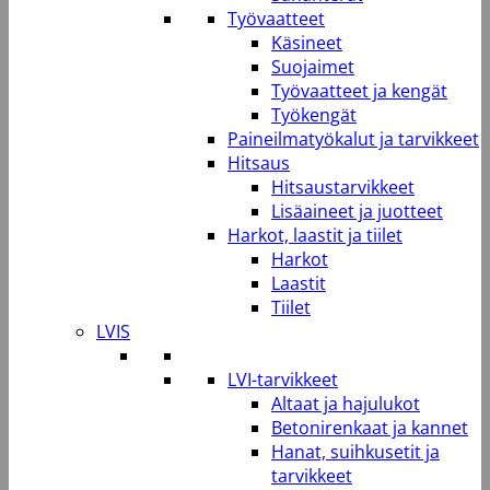
Työvaatteet
Käsineet
Suojaimet
Työvaatteet ja kengät
Työkengät
Paineilmatyökalut ja tarvikkeet
Hitsaus
Hitsaustarvikkeet
Lisäaineet ja juotteet
Harkot, laastit ja tiilet
Harkot
Laastit
Tiilet
LVIS
LVI-tarvikkeet
Altaat ja hajulukot
Betonirenkaat ja kannet
Hanat, suihkusetit ja
tarvikkeet