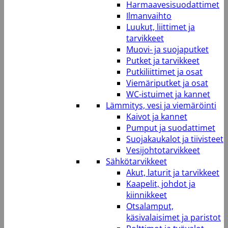
Harmaavesisuodattimet
Ilmanvaihto
Luukut, liittimet ja
tarvikkeet
Muovi- ja suojaputket
Putket ja tarvikkeet
Putkiliittimet ja osat
Viemäriputket ja osat
WC-istuimet ja kannet
Lämmitys, vesi ja viemäröinti
Kaivot ja kannet
Pumput ja suodattimet
Suojakaukalot ja tiivisteet
Vesijohtotarvikkeet
Sähkötarvikkeet
Akut, laturit ja tarvikkeet
Kaapelit, johdot ja
kiinnikkeet
Otsalamput,
käsivalaisimet ja paristot