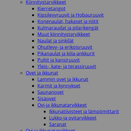
Kiinnitystarvikkeet
Kierretangot
Kipsilevyruuvit ja Hobauruuvit
Konenaulat, hakaset ja niitit
Kulmaraudat ja pilarikengät
Muut kiinnitystarvikkeet
Naulat ja sinkilät
Ohutlevy- ja erikoisruuvit
Pikanaulat ja kiila-ankkurit
Pultit ja kansiruuvit
Yleis-, kate- ja terassiruuvit
Ovet ja ikkunat
Lammin ovet ja ikkunat
Karmit ja kynnykset
Saunanovet
Sisäovet
Ovi-ja ikkunatarvikkeet
Ikkunatiivisteet ja lämpömittarit
Lukko-ja ovitarvikkeet
Saranat
Ovi-ja ikkunatarvikkeet