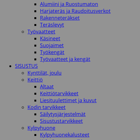
Alumiini ja Ruostumaton
Harjateräs ja Raudoitusverkot
Rakenneteräkset
Teräslevyt
Työvaatteet
Käsineet
Suojaimet
Työkengät
Työvaatteet ja kengät
SISUSTUS
Kynttilät, joulu
Keittiö
Altaat
Keittiötarvikkeet
Liesituulettimet ja kuvut
Kodin tarvikkeet
Säilytysjärjestelmät
Sisustustarvikkeet
Kylpyhuone
Kylpyhuonekalusteet