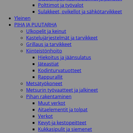
Polttimot ja työvalot
Sulakkeet, ovikellot ja sähkötarvikkeet
Yleinen
PIHA JA PUUTARHA
Ulkopelit ja keinut
Kastelujärjestelmät ja tarvikkeet
Grillaus ja tarvikkeet
Kiinteistönhoito
Hiekoitus ja jäänsulatus
Jäteastiat
Kodinturvatuotteet
Rappurallit
Metsätyökoneet
Metsurin työvaatteet ja jalkineet
Pihan rakentaminen
Muut verkot
Aitaelementit ja tolpat
Verkot
Kevyt-ja kestopeitteet
Kukkasipulit ja siemenet