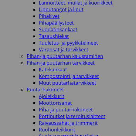
Lannoitteet, mullat ja kuorikkeet
Lipputangot ja liput
Pihakivet
Pihapäällysteet
Suodatinkankaat
Tasaushiekat
Tuuletus- ja pyykkitelineet
Varaosat ja tarvikkeet
Pihan-ja puutarhan kalustaminen
Pihan-ja puutarhan tarvikkeet
Katekankaat
Kompostointi ja tarvikkeet
Muut puutarhatarvikkeet
Puutarhakoneet
Ajoleikkurit
Moottorisahat
Piha-ja puutarhakoneet
Pottiputket ja teroituslaitteet
Raivaussahat ja trimmerit
Ruohonleikkurit