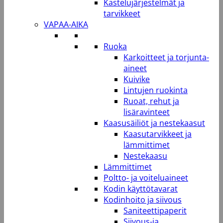
Kastelujärjestelmät ja
tarvikkeet
VAPAA-AIKA
Ruoka
Karkoitteet ja torjunta-
aineet
Kuivike
Lintujen ruokinta
Ruoat, rehut ja
lisäravinteet
Kaasusäiliöt ja nestekaasut
Kaasutarvikkeet ja
lämmittimet
Nestekaasu
Lämmittimet
Poltto- ja voiteluaineet
Kodin käyttötavarat
Kodinhoito ja siivous
Saniteettipaperit
Siivous-ja