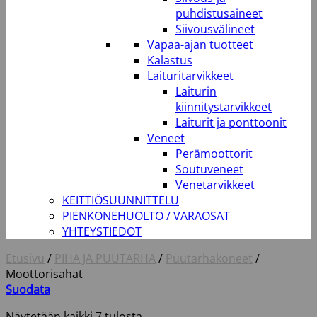
puhdistusaineet
Siivousvälineet
Vapaa-ajan tuotteet
Kalastus
Laituritarvikkeet
Laiturin
kiinnitystarvikkeet
Laiturit ja ponttoonit
Veneet
Perämoottorit
Soutuveneet
Venetarvikkeet
KEITTIÖSUUNNITTELU
PIENKONEHUOLTO / VARAOSAT
YHTEYSTIEDOT
Etusivu
/
PIHA JA PUUTARHA
/
Puutarhakoneet
/
Moottorisahat
Suodata
Näytetään kaikki 7 tulosta