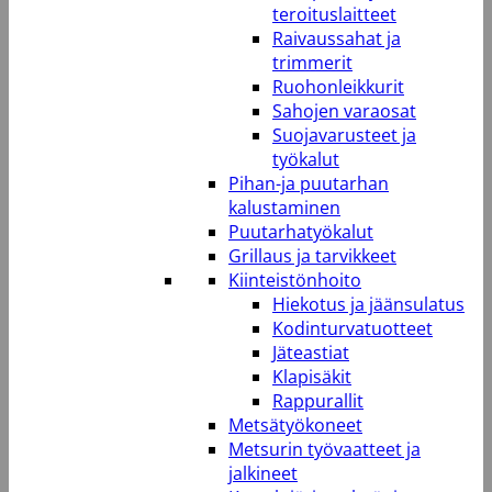
teroituslaitteet
Raivaussahat ja
trimmerit
Ruohonleikkurit
Sahojen varaosat
Suojavarusteet ja
työkalut
Pihan-ja puutarhan
kalustaminen
Puutarhatyökalut
Grillaus ja tarvikkeet
Kiinteistönhoito
Hiekotus ja jäänsulatus
Kodinturvatuotteet
Jäteastiat
Klapisäkit
Rappurallit
Metsätyökoneet
Metsurin työvaatteet ja
jalkineet