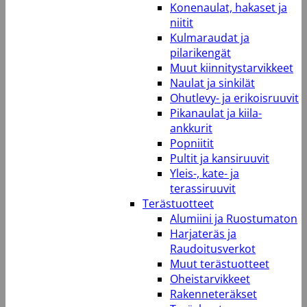
Konenaulat, hakaset ja
niitit
Kulmaraudat ja
pilarikengät
Muut kiinnitystarvikkeet
Naulat ja sinkilät
Ohutlevy- ja erikoisruuvit
Pikanaulat ja kiila-
ankkurit
Popniitit
Pultit ja kansiruuvit
Yleis-, kate- ja
terassiruuvit
Terästuotteet
Alumiini ja Ruostumaton
Harjateräs ja
Raudoitusverkot
Muut terästuotteet
Oheistarvikkeet
Rakenneteräkset