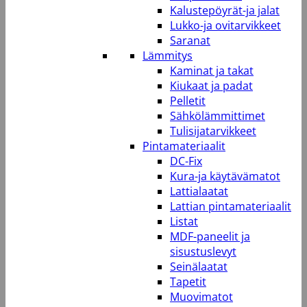
Kalustepöyrät-ja jalat
Lukko-ja ovitarvikkeet
Saranat
Lämmitys
Kaminat ja takat
Kiukaat ja padat
Pelletit
Sähkölämmittimet
Tulisijatarvikkeet
Pintamateriaalit
DC-Fix
Kura-ja käytävämatot
Lattialaatat
Lattian pintamateriaalit
Listat
MDF-paneelit ja
sisustuslevyt
Seinälaatat
Tapetit
Muovimatot