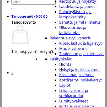
Kertopuu ja höylätty
Etsi:
Laudelauta ja paneeli
Painekyllästetty ja
lämpökäsitelty
Tarjouspyyntö /
0,00
€
0
Sahattu ja mitallistettu
Tarjouspyyntö
Ulkovuoraus ja
lattialaudat
Rakennuslevyt, vanerit
Kipsi-, lastu-. ja lujalevyt
Muu levytavara
Tarjouspyyntö on tyhjä.
Tuulensuoja ja kuitulevyt
Käsityökalut
Takaisin kauppaan
Hionta
Hylsyt ja lenkkiavaimet
0
Käsisahat ja kirveet
Kottikärryt, nokkakärryt
Lapiot
Lekat, vasarat ja
sorkkaraudat
Lumityövälineet
Mittaus ja merkintä