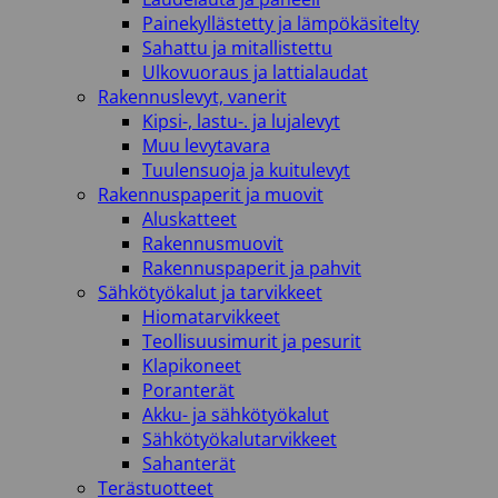
Painekyllästetty ja lämpökäsitelty
Sahattu ja mitallistettu
Ulkovuoraus ja lattialaudat
Rakennuslevyt, vanerit
Kipsi-, lastu-. ja lujalevyt
Muu levytavara
Tuulensuoja ja kuitulevyt
Rakennuspaperit ja muovit
Aluskatteet
Rakennusmuovit
Rakennuspaperit ja pahvit
Sähkötyökalut ja tarvikkeet
Hiomatarvikkeet
Teollisuusimurit ja pesurit
Klapikoneet
Poranterät
Akku- ja sähkötyökalut
Sähkötyökalutarvikkeet
Sahanterät
Terästuotteet