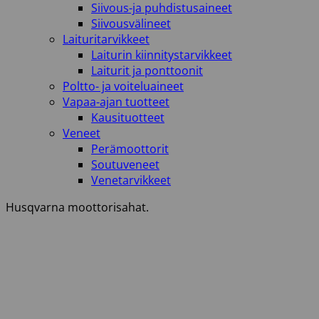
Siivous-ja puhdistusaineet
Siivousvälineet
Laituritarvikkeet
Laiturin kiinnitystarvikkeet
Laiturit ja ponttoonit
Poltto- ja voiteluaineet
Vapaa-ajan tuotteet
Kausituotteet
Veneet
Perämoottorit
Soutuveneet
Venetarvikkeet
Husqvarna moottorisahat.