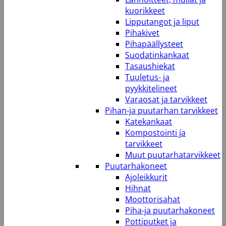
kuorikkeet
Lipputangot ja liput
Pihakivet
Pihapäällysteet
Suodatinkankaat
Tasaushiekat
Tuuletus- ja
pyykkitelineet
Varaosat ja tarvikkeet
Pihan-ja puutarhan tarvikkeet
Katekankaat
Kompostointi ja
tarvikkeet
Muut puutarhatarvikkeet
Puutarhakoneet
Ajoleikkurit
Hihnat
Moottorisahat
Piha-ja puutarhakoneet
Pottiputket ja