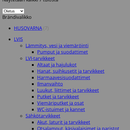
Brändivalikko
HUSQVARNA
(7)
LVIS
Lämmitys, vesi ja viemäröinti
Pumput ja suodattimet
LVI-tarvikkeet
Altaat ja hajulukot
Hanat, suihkusetit ja tarvikkeet
Harmaavesisuodattimet
Ilmanvaihto
Luukut, liittimet ja tarvikkeet
Putket ja tarvikkeet
Viemäriputket ja osat
WC-istuimet ja kannet
Sähkötarvikkeet
Akut, laturit ja tarvikkeet
Otsalamput, käsivalaisimet ja paristot