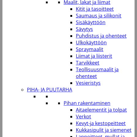
Maalit, lakat ja liimat
Kitit ja tasoitteet
Saumaus ja silikonit
Sisäkäyttöön
Sävytys
Puhdistus ja ohenteet
Ulkokäyttöön
Spraymaalit
Liimat ja liisterit
Tarvikkeet
Teollisuusmaalit ja
ohenteet
Vesieristys
PIHA- JA PUUTARHA
Pihan rakentaminen
Aitaelementit ja tolpat
Verkot
Kevyt-ja kestopeitteet
Kukkasipulit ja siemenet
Lannoitteet, mullat ja