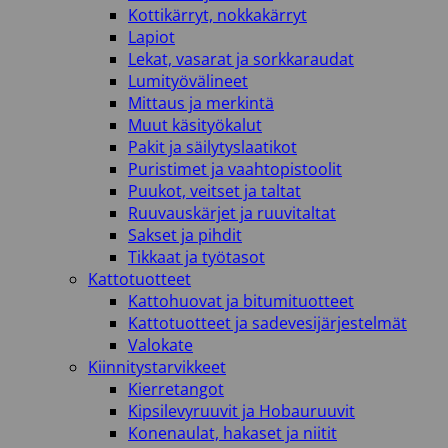
Kottikärryt, nokkakärryt
Lapiot
Lekat, vasarat ja sorkkaraudat
Lumityövälineet
Mittaus ja merkintä
Muut käsityökalut
Pakit ja säilytyslaatikot
Puristimet ja vaahtopistoolit
Puukot, veitset ja taltat
Ruuvauskärjet ja ruuvitaltat
Sakset ja pihdit
Tikkaat ja työtasot
Kattotuotteet
Kattohuovat ja bitumituotteet
Kattotuotteet ja sadevesijärjestelmät
Valokate
Kiinnitystarvikkeet
Kierretangot
Kipsilevyruuvit ja Hobauruuvit
Konenaulat, hakaset ja niitit