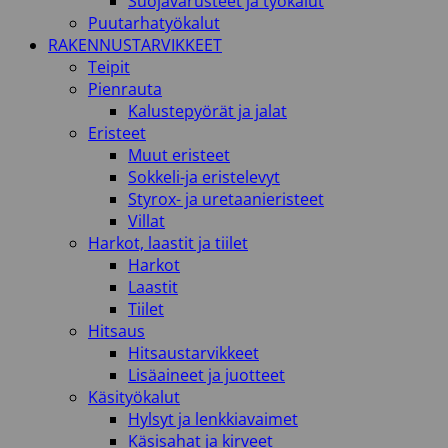
Suojavarusteet ja työkalut
Puutarhatyökalut
RAKENNUSTARVIKKEET
Teipit
Pienrauta
Kalustepyörät ja jalat
Eristeet
Muut eristeet
Sokkeli-ja eristelevyt
Styrox- ja uretaanieristeet
Villat
Harkot, laastit ja tiilet
Harkot
Laastit
Tiilet
Hitsaus
Hitsaustarvikkeet
Lisäaineet ja juotteet
Käsityökalut
Hylsyt ja lenkkiavaimet
Käsisahat ja kirveet