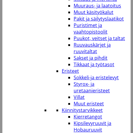
Muuraus- ja laatoitus
Muut käsityökalut
Pakit ja säilytyslaatikot
Puristimet ja
vaahtopistoolit
Puukot, veitset ja taltat
Ruuvauskärjet ja
ruuvitaltat
Sakset ja pihdit
Tikkaat ja työtasot
Eristeet
Sokkeli-ja eristelevyt
Styrox- ja
uretaanieristeet
Villat
Muut eristeet
Kiinnitystarvikkeet
Kierretangot
Kipsilevyruuvit ja
Hobauruuvit