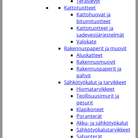
Teräslevyt
Kattotuotteet
Kattohuovat ja
bitumituotteet
Kattotuotteet ja
sadevesijärjestelmät
Valokate
Rakennuspaperit ja muovit
Aluskatteet
Rakennusmuovit
Rakennuspaperit ja
pahvit
Sähkötyökalut ja tarvikkeet
Hiomatarvikkeet
Teollisuusimurit ja
pesurit
Klapikoneet
Poranterät
Akku- ja sähkötyökalut
Sähkötyökalutarvikkeet
Sahanterät