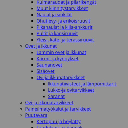
Kulmaraudat ja pilarikengät
Muut kiinnitystarvikkeet
Naulat ja sinkilät
Ohutlevy- ja erikoisruuvit
Pikanaulat ja kiila-ankkurit
Pultit ja kansiruuvit
Yleis-, kate- ja terassiruuvit
Ovet ja ikkunat
Lammin ovet ja ikkunat
Karmit ja kynnykset
Saunanovet
Sisäovet
Ovi-ja ikkunatarvikkeet
Ikkunatiivisteet ja lämpömittarit
Lukko-ja ovitarvikkeet
Saranat
Ovi-ja ikkunatarvikkeet
Paineilmatyökalut ja tarvikkeet
Puutavara
Kertopuu ja höylätty
Laudelauta ja paneeli