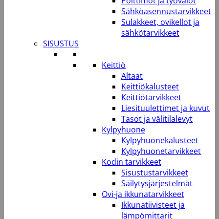
Polttimot ja työvalot
Sähköasennustarvikkeet
Sulakkeet, ovikellot ja
sähkötarvikkeet
SISUSTUS
Keittiö
Altaat
Keittiökalusteet
Keittiötarvikkeet
Liesituulettimet ja kuvut
Tasot ja välitilalevyt
Kylpyhuone
Kylpyhuonekalusteet
Kylpyhuonetarvikkeet
Kodin tarvikkeet
Sisustustarvikkeet
Säilytysjärjestelmät
Ovi-ja ikkunatarvikkeet
Ikkunatiivisteet ja
lämpömittarit