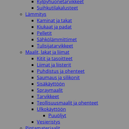
Kylpyhuonetarvikkeet
Suihkutilakalusteet
Lämmitys
Kaminat ja takat
Kiukaat ja padat
Pelletit
Sähkölämmittimet
Tulisijatarvikkeet
Maalit, lakat ja liimat
Kitit ja tasoitteet
Liimat ja liisterit
Puhdistus ja ohenteet
Saumaus ja silikonit
Sisäkäyttöön
Spraymaalit
Tarvikkeet
Teollisuusmaalit ja ohenteet
Ulkokäyttöön
Puuöljyt
Vesieristys
Pintamateriaalit