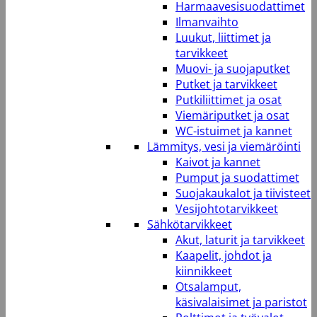
Harmaavesisuodattimet
Ilmanvaihto
Luukut, liittimet ja
tarvikkeet
Muovi- ja suojaputket
Putket ja tarvikkeet
Putkiliittimet ja osat
Viemäriputket ja osat
WC-istuimet ja kannet
Lämmitys, vesi ja viemäröinti
Kaivot ja kannet
Pumput ja suodattimet
Suojakaukalot ja tiivisteet
Vesijohtotarvikkeet
Sähkötarvikkeet
Akut, laturit ja tarvikkeet
Kaapelit, johdot ja
kiinnikkeet
Otsalamput,
käsivalaisimet ja paristot