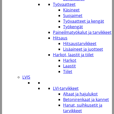
Työvaatteet
Käsineet
Suojaimet
Työvaatteet ja kengät
Työkengät
Paineilmatyökalut ja tarvikkeet
Hitsaus
Hitsaustarvikkeet
Lisäaineet ja juotteet
Harkot, laastit ja tiilet
Harkot
Laastit
Tiilet
LVIS
LVI-tarvikkeet
Altaat ja hajulukot
Betonirenkaat ja kannet
Hanat, suihkusetit ja
tarvikkeet