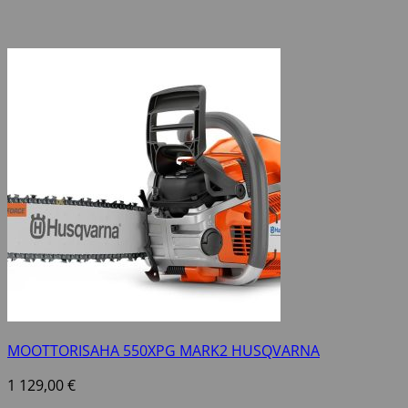
MOOTTORISAHA 550XPG MARK2 HUSQVARNA
1 129,00
€