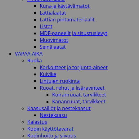
Kura-ja käytävämatot
Lattialaatat
Lattian pintamateriaalit
Listat
MDF-paneelit ja sisustuslevyt
Muovimatot
Seinälaatat
VAPAA-AIKA
Ruoka
Karkoitteet ja torjunta-aineet
Kuivike
Lintujen ruokinta
Ruoat, rehut ja lisäravinteet
Koiranruuat, tarvikkeet
Kananruuat, tarvikkeet
Kaasusäiliöt ja nestekaasut
Nestekaasu
Kalastus
Kodin käyttötavarat
Kodinhoito ja siivous