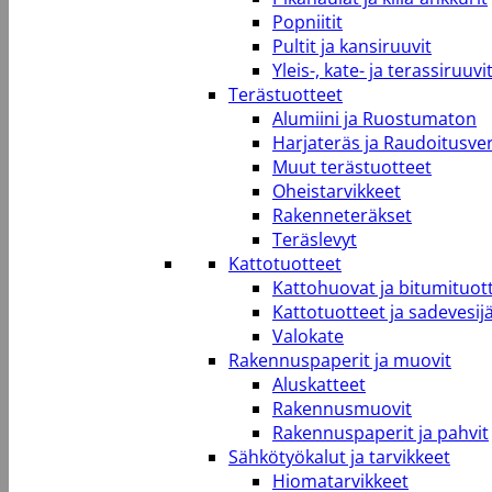
Popniitit
Pultit ja kansiruuvit
Yleis-, kate- ja terassiruuvi
Terästuotteet
Alumiini ja Ruostumaton
Harjateräs ja Raudoitusve
Muut terästuotteet
Oheistarvikkeet
Rakenneteräkset
Teräslevyt
Kattotuotteet
Kattohuovat ja bitumituot
Kattotuotteet ja sadevesij
Valokate
Rakennuspaperit ja muovit
Aluskatteet
Rakennusmuovit
Rakennuspaperit ja pahvit
Sähkötyökalut ja tarvikkeet
Hiomatarvikkeet