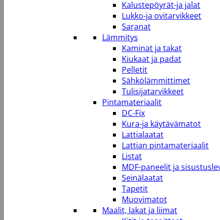
Kalustepöyrät-ja jalat
Lukko-ja ovitarvikkeet
Saranat
Lämmitys
Kaminat ja takat
Kiukaat ja padat
Pelletit
Sähkölämmittimet
Tulisijatarvikkeet
Pintamateriaalit
DC-Fix
Kura-ja käytävämatot
Lattialaatat
Lattian pintamateriaalit
Listat
MDF-paneelit ja sisustusle
Seinälaatat
Tapetit
Muovimatot
Maalit, lakat ja liimat