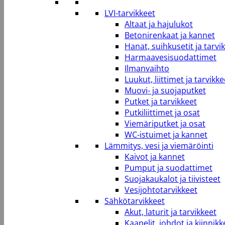
LVI-tarvikkeet
Altaat ja hajulukot
Betonirenkaat ja kannet
Hanat, suihkusetit ja tarvi
Harmaavesisuodattimet
Ilmanvaihto
Luukut, liittimet ja tarvikke
Muovi- ja suojaputket
Putket ja tarvikkeet
Putkiliittimet ja osat
Viemäriputket ja osat
WC-istuimet ja kannet
Lämmitys, vesi ja viemäröinti
Kaivot ja kannet
Pumput ja suodattimet
Suojakaukalot ja tiivisteet
Vesijohtotarvikkeet
Sähkötarvikkeet
Akut, laturit ja tarvikkeet
Kaapelit, johdot ja kiinnikk