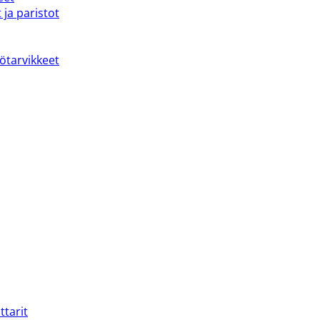
 ja paristot
kötarvikkeet
ttarit