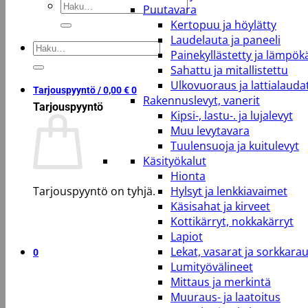
Etsi:
Puutavara
Kertopuu ja höylätty
Laudelauta ja paneeli
Etsi:
Painekyllästetty ja lämpökä
Sahattu ja mitallistettu
Ulkovuoraus ja lattialauda
Tarjouspyyntö /
0,00
€
0
Rakennuslevyt, vanerit
Tarjouspyyntö
Kipsi-, lastu-. ja lujalevyt
Muu levytavara
Tuulensuoja ja kuitulevyt
Käsityökalut
Hionta
Tarjouspyyntö on tyhjä.
Hylsyt ja lenkkiavaimet
Käsisahat ja kirveet
Kottikärryt, nokkakärryt
Takaisin kauppaan
Lapiot
Lekat, vasarat ja sorkkara
0
Lumityövälineet
Mittaus ja merkintä
Muuraus- ja laatoitus