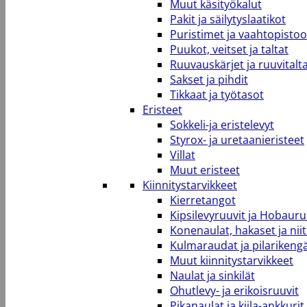
Muut käsityökalut
Pakit ja säilytyslaatikot
Puristimet ja vaahtopistool
Puukot, veitset ja taltat
Ruuvauskärjet ja ruuvitalt
Sakset ja pihdit
Tikkaat ja työtasot
Eristeet
Sokkeli-ja eristelevyt
Styrox- ja uretaanieristeet
Villat
Muut eristeet
Kiinnitystarvikkeet
Kierretangot
Kipsilevyruuvit ja Hobauru
Konenaulat, hakaset ja niit
Kulmaraudat ja pilarikeng
Muut kiinnitystarvikkeet
Naulat ja sinkilät
Ohutlevy- ja erikoisruuvit
Pikanaulat ja kiila-ankkurit