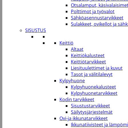
Otsalamput, käsivalaisimet
Polttimot ja työvalot
Sähköasennustarvikkeet
Sulakkeet, ovikellot ja säh
SISUSTUS
Keittiö
Altaat
Keittiökalusteet
Keittiötarvikkeet
Liesituulettimet ja kuvut
Tasot ja välitilalevyt
Kylpyhuone
Kylpyhuonekalusteet
Kylpyhuonetarvikkeet
Kodin tarvikkeet
Sisustustarvikkeet
Säilytysjärjestelmät
Ovi-ja ikkunatarvikkeet
Ikkunatiivisteet ja lämpömi