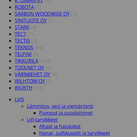
R. LIIMAN KY
(5)
ROBOTA
(1)
SARBON WOODWISE OY
(1)
SINITUOTE OY
(1)
STARK
(4)
TEC7
(7)
TECTIS
(2)
TEKNOS
(54)
TELPAK
(9)
TIKKURILA
(369)
TOOLNET OY
(1)
VÄRIMIEHET OY
(4)
WILHTOM OY
(1)
WÜRTH
(10)
LVIS
Lämmitys, vesi ja viemäröinti
Pumput ja suodattimet
LVI-tarvikkeet
Altaat ja hajulukot
Hanat, suihkusetit ja tarvikkeet