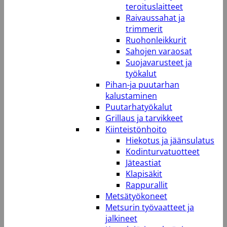
teroituslaitteet
Raivaussahat ja
trimmerit
Ruohonleikkurit
Sahojen varaosat
Suojavarusteet ja
työkalut
Pihan-ja puutarhan
kalustaminen
Puutarhatyökalut
Grillaus ja tarvikkeet
Kiinteistönhoito
Hiekotus ja jäänsulatus
Kodinturvatuotteet
Jäteastiat
Klapisäkit
Rappurallit
Metsätyökoneet
Metsurin työvaatteet ja
jalkineet