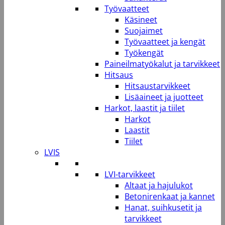
Työvaatteet
Käsineet
Suojaimet
Työvaatteet ja kengät
Työkengät
Paineilmatyökalut ja tarvikkeet
Hitsaus
Hitsaustarvikkeet
Lisäaineet ja juotteet
Harkot, laastit ja tiilet
Harkot
Laastit
Tiilet
LVIS
LVI-tarvikkeet
Altaat ja hajulukot
Betonirenkaat ja kannet
Hanat, suihkusetit ja
tarvikkeet