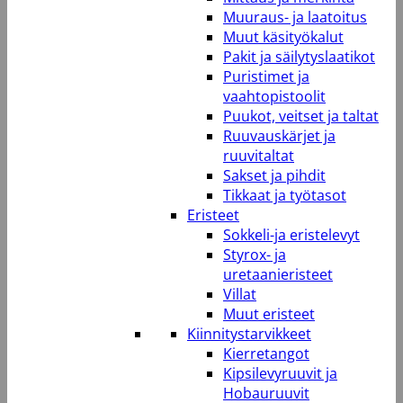
Muuraus- ja laatoitus
Muut käsityökalut
Pakit ja säilytyslaatikot
Puristimet ja
vaahtopistoolit
Puukot, veitset ja taltat
Ruuvauskärjet ja
ruuvitaltat
Sakset ja pihdit
Tikkaat ja työtasot
Eristeet
Sokkeli-ja eristelevyt
Styrox- ja
uretaanieristeet
Villat
Muut eristeet
Kiinnitystarvikkeet
Kierretangot
Kipsilevyruuvit ja
Hobauruuvit