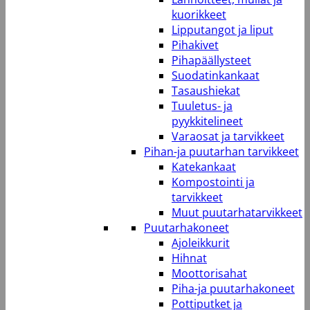
kuorikkeet
Lipputangot ja liput
Pihakivet
Pihapäällysteet
Suodatinkankaat
Tasaushiekat
Tuuletus- ja
pyykkitelineet
Varaosat ja tarvikkeet
Pihan-ja puutarhan tarvikkeet
Katekankaat
Kompostointi ja
tarvikkeet
Muut puutarhatarvikkeet
Puutarhakoneet
Ajoleikkurit
Hihnat
Moottorisahat
Piha-ja puutarhakoneet
Pottiputket ja