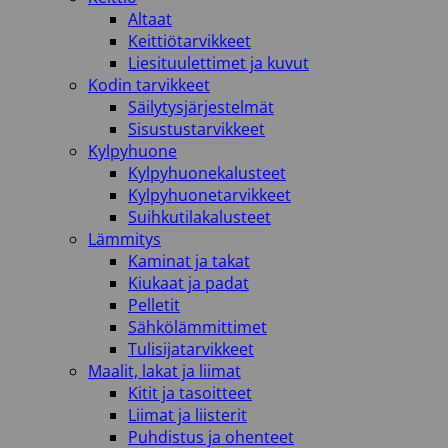
Altaat
Keittiötarvikkeet
Liesituulettimet ja kuvut
Kodin tarvikkeet
Säilytysjärjestelmät
Sisustustarvikkeet
Kylpyhuone
Kylpyhuonekalusteet
Kylpyhuonetarvikkeet
Suihkutilakalusteet
Lämmitys
Kaminat ja takat
Kiukaat ja padat
Pelletit
Sähkölämmittimet
Tulisijatarvikkeet
Maalit, lakat ja liimat
Kitit ja tasoitteet
Liimat ja liisterit
Puhdistus ja ohenteet