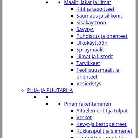
Maalit, lakat ja liimat
Kitit ja tasoitteet
Saumaus ja silikonit
Sisäkäyttöön
Sävytys
Puhdistus ja ohenteet
Ulkokäyttöön
Spraymaalit
Liimat ja liisterit
Tarvikkeet
Teollisuusmaalit ja
ohenteet
Vesieristys
PIHA- JA PUUTARHA
Pihan rakentaminen
Aitaelementit ja tolpat
Verkot
Kevyt-ja kestopeitteet
Kukkasipulit ja siemenet
Lannoitteet, mullat ja