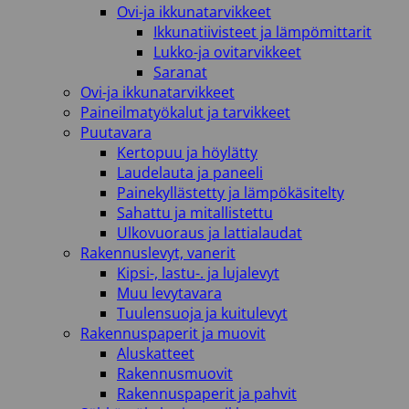
Ovi-ja ikkunatarvikkeet
Ikkunatiivisteet ja lämpömittarit
Lukko-ja ovitarvikkeet
Saranat
Ovi-ja ikkunatarvikkeet
Paineilmatyökalut ja tarvikkeet
Puutavara
Kertopuu ja höylätty
Laudelauta ja paneeli
Painekyllästetty ja lämpökäsitelty
Sahattu ja mitallistettu
Ulkovuoraus ja lattialaudat
Rakennuslevyt, vanerit
Kipsi-, lastu-. ja lujalevyt
Muu levytavara
Tuulensuoja ja kuitulevyt
Rakennuspaperit ja muovit
Aluskatteet
Rakennusmuovit
Rakennuspaperit ja pahvit