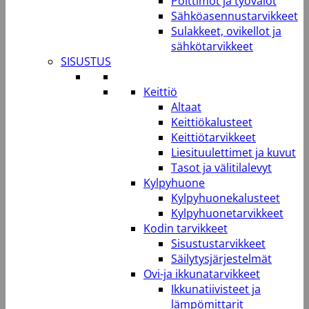
Polttimot ja työvalot
Sähköasennustarvikkeet
Sulakkeet, ovikellot ja
sähkötarvikkeet
SISUSTUS
Keittiö
Altaat
Keittiökalusteet
Keittiötarvikkeet
Liesituulettimet ja kuvut
Tasot ja välitilalevyt
Kylpyhuone
Kylpyhuonekalusteet
Kylpyhuonetarvikkeet
Kodin tarvikkeet
Sisustustarvikkeet
Säilytysjärjestelmät
Ovi-ja ikkunatarvikkeet
Ikkunatiivisteet ja
lämpömittarit