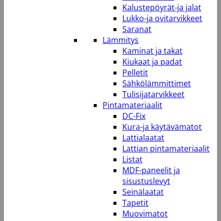
Kalustepöyrät-ja jalat
Lukko-ja ovitarvikkeet
Saranat
Lämmitys
Kaminat ja takat
Kiukaat ja padat
Pelletit
Sähkölämmittimet
Tulisijatarvikkeet
Pintamateriaalit
DC-Fix
Kura-ja käytävämatot
Lattialaatat
Lattian pintamateriaalit
Listat
MDF-paneelit ja
sisustuslevyt
Seinälaatat
Tapetit
Muovimatot