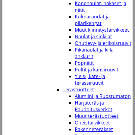
Konenaulat, hakaset ja
niitit
Kulmaraudat ja
pilarikengät
Muut kiinnitystarvikkeet
Naulat ja sinkilät
Ohutlevy- ja erikoisruuvit
Pikanaulat ja kiila-
ankkurit
Popniitit
Pultit ja kansiruuvit
Yleis-, kate- ja
terassiruuvit
Terästuotteet
Alumiini ja Ruostumaton
Harjateräs ja
Raudoitusverkot
Muut terästuotteet
Oheistarvikkeet
Rakenneteräkset