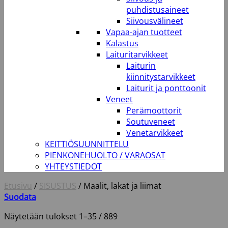
puhdistusaineet
Siivousvälineet
Vapaa-ajan tuotteet
Kalastus
Laituritarvikkeet
Laiturin
kiinnitystarvikkeet
Laiturit ja ponttoonit
Veneet
Perämoottorit
Soutuveneet
Venetarvikkeet
KEITTIÖSUUNNITTELU
PIENKONEHUOLTO / VARAOSAT
YHTEYSTIEDOT
Etusivu
/
SISUSTUS
/
Maalit, lakat ja liimat
Suodata
Näytetään tulokset 1–35 / 889