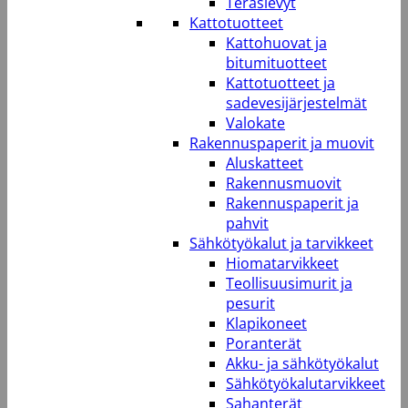
Teräslevyt
Kattotuotteet
Kattohuovat ja
bitumituotteet
Kattotuotteet ja
sadevesijärjestelmät
Valokate
Rakennuspaperit ja muovit
Aluskatteet
Rakennusmuovit
Rakennuspaperit ja
pahvit
Sähkötyökalut ja tarvikkeet
Hiomatarvikkeet
Teollisuusimurit ja
pesurit
Klapikoneet
Poranterät
Akku- ja sähkötyökalut
Sähkötyökalutarvikkeet
Sahanterät