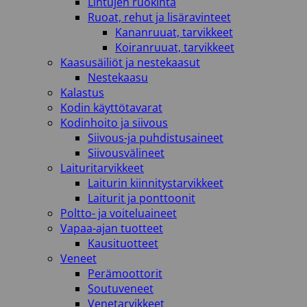
Lintujen ruokinta
Ruoat, rehut ja lisäravinteet
Kananruuat, tarvikkeet
Koiranruuat, tarvikkeet
Kaasusäiliöt ja nestekaasut
Nestekaasu
Kalastus
Kodin käyttötavarat
Kodinhoito ja siivous
Siivous-ja puhdistusaineet
Siivousvälineet
Laituritarvikkeet
Laiturin kiinnitystarvikkeet
Laiturit ja ponttoonit
Poltto- ja voiteluaineet
Vapaa-ajan tuotteet
Kausituotteet
Veneet
Perämoottorit
Soutuveneet
Venetarvikkeet