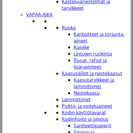
Kastelujärjestelmät ja
tarvikkeet
VAPAA-AIKA
Ruoka
Karkoitteet ja torjunta-
aineet
Kuivike
Lintujen ruokinta
Ruoat, rehut ja
lisäravinteet
Kaasusäiliöt ja nestekaasut
Kaasutarvikkeet ja
lämmittimet
Nestekaasu
Lämmittimet
Poltto- ja voiteluaineet
Kodin käyttötavarat
Kodinhoito ja siivous
Saniteettipaperit
Siivous-ja