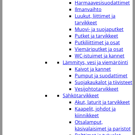
Harmaavesisuodattimet
Ilmanvaihto
Luukut, liittimet ja
tarvikkeet
Muovi- ja suojaputket
Putket ja tarvikkeet
Putkiliittimet ja osat
Viemäriputket ja osat
WC-istuimet ja kannet
Lämmitys, vesi ja viemäröinti
Kaivot ja kannet
Pumput ja suodattimet
Suojakaukalot ja tiivisteet
Vesijohtotarvikkeet
Sähkötarvikkeet
Akut, laturit ja tarvikkeet
Kaapelit, johdot ja
kiinnikkeet
Otsalamput,
käsivalaisimet ja paristot