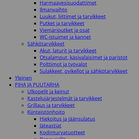
Harmaavesisuodattimet
Ilmanvaihto
Luukut, liittimet ja tarvikkeet
Putket ja tarvikkeet
Viemäriputket ja osat
WC-istuimet ja kannet
Sähkötarvikkeet
Akut, laturit ja tarvikkeet
Otsalamput, käsivalaisimet ja paristot
Polttimot ja työvalot
Sulakkeet, ovikellot ja sähkötarvikkeet
Yleinen
PIHA JA PUUTARHA
Ulkopelit ja keinut
Kastelujärjestelmät ja tarvikkeet
Grillaus ja tarvikkeet
Kiinteistönhoito
Hiekoitus ja jäänsulatus
Jäteastiat
Kodinturvatuotteet