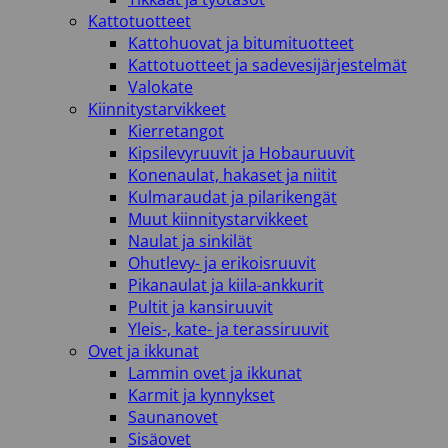
Kattotuotteet
Kattohuovat ja bitumituotteet
Kattotuotteet ja sadevesijärjestelmät
Valokate
Kiinnitystarvikkeet
Kierretangot
Kipsilevyruuvit ja Hobauruuvit
Konenaulat, hakaset ja niitit
Kulmaraudat ja pilarikengät
Muut kiinnitystarvikkeet
Naulat ja sinkilät
Ohutlevy- ja erikoisruuvit
Pikanaulat ja kiila-ankkurit
Pultit ja kansiruuvit
Yleis-, kate- ja terassiruuvit
Ovet ja ikkunat
Lammin ovet ja ikkunat
Karmit ja kynnykset
Saunanovet
Sisäovet