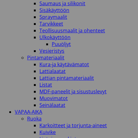
Saumaus ja silikonit
Sisäkäyttöön
Spraymaalit
Tarvikkeet
Teollisuusmaalit ja ohenteet
Ulkokäyttöön
Puuöljyt
Vesieristys
Pintamateriaalit
Kura-ja käytävämatot
Lattialaatat
Lattian pintamateriaalit
Listat
MDF-paneelit ja sisustuslevyt
Muovimatot
Seinälaatat
VAPAA-AIKA
Ruoka
Karkoitteet ja torjunta-aineet
Kuivike