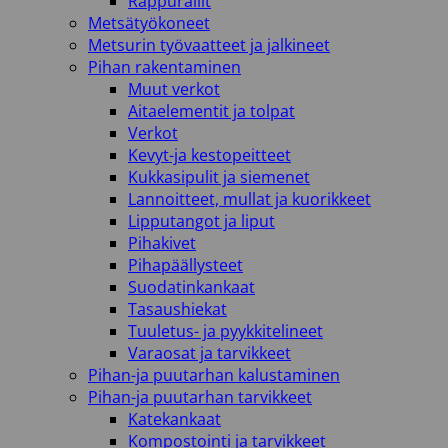
Rappurallit
Metsätyökoneet
Metsurin työvaatteet ja jalkineet
Pihan rakentaminen
Muut verkot
Aitaelementit ja tolpat
Verkot
Kevyt-ja kestopeitteet
Kukkasipulit ja siemenet
Lannoitteet, mullat ja kuorikkeet
Lipputangot ja liput
Pihakivet
Pihapäällysteet
Suodatinkankaat
Tasaushiekat
Tuuletus- ja pyykkitelineet
Varaosat ja tarvikkeet
Pihan-ja puutarhan kalustaminen
Pihan-ja puutarhan tarvikkeet
Katekankaat
Kompostointi ja tarvikkeet