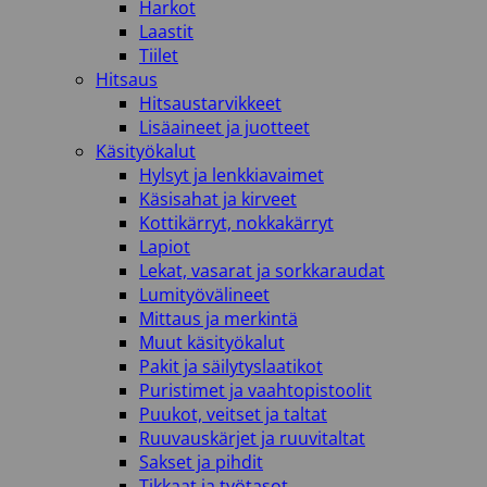
Harkot
Laastit
Tiilet
Hitsaus
Hitsaustarvikkeet
Lisäaineet ja juotteet
Käsityökalut
Hylsyt ja lenkkiavaimet
Käsisahat ja kirveet
Kottikärryt, nokkakärryt
Lapiot
Lekat, vasarat ja sorkkaraudat
Lumityövälineet
Mittaus ja merkintä
Muut käsityökalut
Pakit ja säilytyslaatikot
Puristimet ja vaahtopistoolit
Puukot, veitset ja taltat
Ruuvauskärjet ja ruuvitaltat
Sakset ja pihdit
Tikkaat ja työtasot