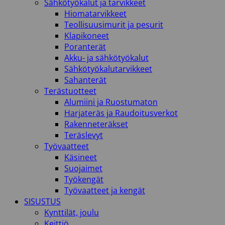
Sähkötyökalut ja tarvikkeet
Hiomatarvikkeet
Teollisuusimurit ja pesurit
Klapikoneet
Poranterät
Akku- ja sähkötyökalut
Sähkötyökalutarvikkeet
Sahanterät
Terästuotteet
Alumiini ja Ruostumaton
Harjateräs ja Raudoitusverkot
Rakenneteräkset
Teräslevyt
Työvaatteet
Käsineet
Suojaimet
Työkengät
Työvaatteet ja kengät
SISUSTUS
Kynttilät, joulu
Keittiö