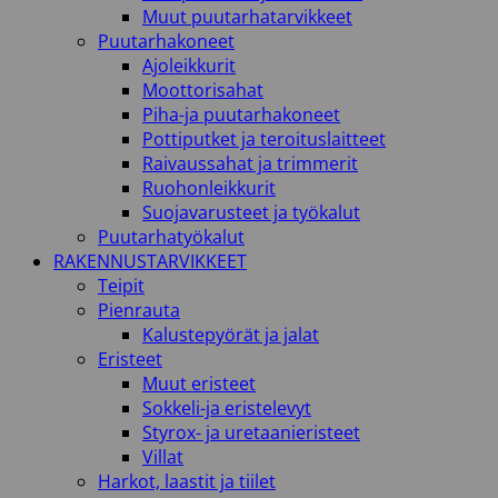
Muut puutarhatarvikkeet
Puutarhakoneet
Ajoleikkurit
Moottorisahat
Piha-ja puutarhakoneet
Pottiputket ja teroituslaitteet
Raivaussahat ja trimmerit
Ruohonleikkurit
Suojavarusteet ja työkalut
Puutarhatyökalut
RAKENNUSTARVIKKEET
Teipit
Pienrauta
Kalustepyörät ja jalat
Eristeet
Muut eristeet
Sokkeli-ja eristelevyt
Styrox- ja uretaanieristeet
Villat
Harkot, laastit ja tiilet