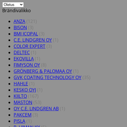
Brändivalikko
ANZA
(121)
BISON
(3)
BMI ICOPAL
(3)
C.E. LINDGREN OY
(1)
COLOR EXPERT
(3)
DELTEC
(1)
EKOVILLA
(1)
FIMYSON OY
(8)
GRÖNBERG & PALOMAA OY
(1)
GVK COATING TECHNOLOGY OY
(35)
HAHLE
(1)
KESKO OYJ
(1)
KIILTO
(167)
MASTON
(53)
OY C.E. LINDGREN AB
(1)
PAKCEM
(3)
PISLA
(1)