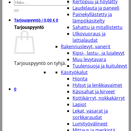
Kertopuu ja höylätty
Etsi:
Laudelauta ja paneeli
Painekyllästetty ja
lämpökäsitelty
Tarjouspyyntö /
0,00
€
0
Sahattu ja mitallistettu
Tarjouspyyntö
Ulkovuoraus ja
lattialaudat
Rakennuslevyt, vanerit
Kipsi-, lastu-. ja lujalevyt
Muu levytavara
Tarjouspyyntö on tyhjä.
Tuulensuoja ja kuitulevyt
Käsityökalut
Takaisin kauppaan
Hionta
Hylsyt ja lenkkiavaimet
0
Käsisahat ja kirveet
Kottikärryt, nokkakärryt
Lapiot
Lekat, vasarat ja
sorkkaraudat
Lumityövälineet
Mittaus ja merkintä