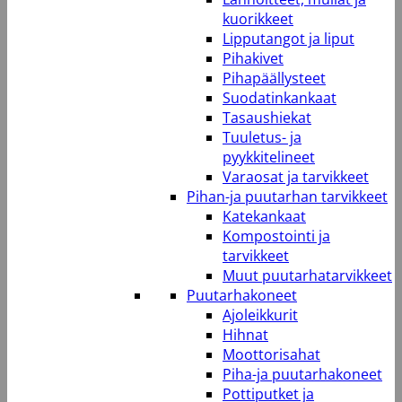
kuorikkeet
Lipputangot ja liput
Pihakivet
Pihapäällysteet
Suodatinkankaat
Tasaushiekat
Tuuletus- ja
pyykkitelineet
Varaosat ja tarvikkeet
Pihan-ja puutarhan tarvikkeet
Katekankaat
Kompostointi ja
tarvikkeet
Muut puutarhatarvikkeet
Puutarhakoneet
Ajoleikkurit
Hihnat
Moottorisahat
Piha-ja puutarhakoneet
Pottiputket ja