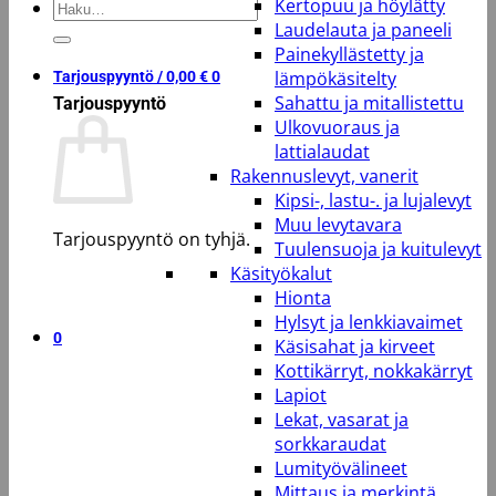
Kertopuu ja höylätty
Etsi:
Laudelauta ja paneeli
Painekyllästetty ja
lämpökäsitelty
Tarjouspyyntö /
0,00
€
0
Sahattu ja mitallistettu
Tarjouspyyntö
Ulkovuoraus ja
lattialaudat
Rakennuslevyt, vanerit
Kipsi-, lastu-. ja lujalevyt
Muu levytavara
Tarjouspyyntö on tyhjä.
Tuulensuoja ja kuitulevyt
Käsityökalut
Takaisin kauppaan
Hionta
Hylsyt ja lenkkiavaimet
0
Käsisahat ja kirveet
Kottikärryt, nokkakärryt
Lapiot
Lekat, vasarat ja
sorkkaraudat
Lumityövälineet
Mittaus ja merkintä