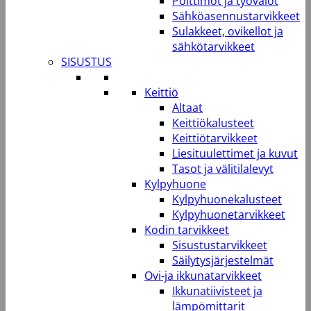
Polttimot ja työvalot
Sähköasennustarvikkeet
Sulakkeet, ovikellot ja
sähkötarvikkeet
SISUSTUS
Keittiö
Altaat
Keittiökalusteet
Keittiötarvikkeet
Liesituulettimet ja kuvut
Tasot ja välitilalevyt
Kylpyhuone
Kylpyhuonekalusteet
Kylpyhuonetarvikkeet
Kodin tarvikkeet
Sisustustarvikkeet
Säilytysjärjestelmät
Ovi-ja ikkunatarvikkeet
Ikkunatiivisteet ja
lämpömittarit