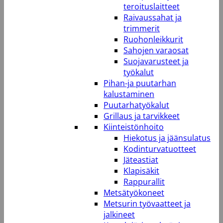
teroituslaitteet
Raivaussahat ja
trimmerit
Ruohonleikkurit
Sahojen varaosat
Suojavarusteet ja
työkalut
Pihan-ja puutarhan
kalustaminen
Puutarhatyökalut
Grillaus ja tarvikkeet
Kiinteistönhoito
Hiekotus ja jäänsulatus
Kodinturvatuotteet
Jäteastiat
Klapisäkit
Rappurallit
Metsätyökoneet
Metsurin työvaatteet ja
jalkineet