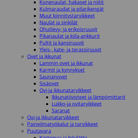
Konenaulat, hakaset ja niitit
Kulmaraudat ja pilarikengät
Muut kiinnitystarvikkeet
Naulat ja sinkilät
Ohutlevy- ja erikoisruuvit
Pikanaulat ja kiila-ankkurit
Pultit ja kansiruuvit
Yleis-, kate- ja terassiruuvit
Ovet ja ikkunat
Lammin ovet ja ikkunat
Karmit ja kynnykset
Saunanovet
Sisäovet
Ovi-ja ikkunatarvikkeet
Ikkunatiivisteet ja lämpömittarit
Lukko-ja ovitarvikkeet
Saranat
Ovi-ja ikkunatarvikkeet
Paineilmatyökalut ja tarvikkeet
Puutavara
Kertopuu ja höylätty