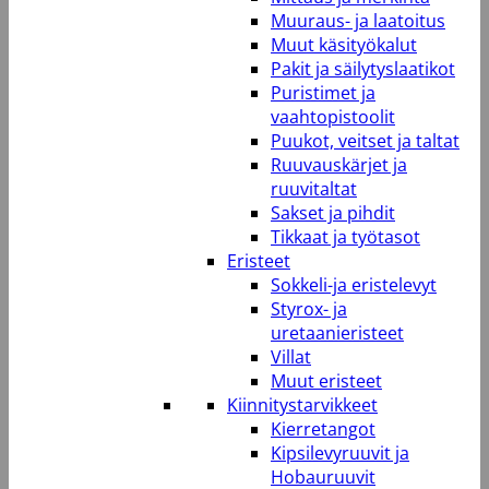
Muuraus- ja laatoitus
Muut käsityökalut
Pakit ja säilytyslaatikot
Puristimet ja
vaahtopistoolit
Puukot, veitset ja taltat
Ruuvauskärjet ja
ruuvitaltat
Sakset ja pihdit
Tikkaat ja työtasot
Eristeet
Sokkeli-ja eristelevyt
Styrox- ja
uretaanieristeet
Villat
Muut eristeet
Kiinnitystarvikkeet
Kierretangot
Kipsilevyruuvit ja
Hobauruuvit