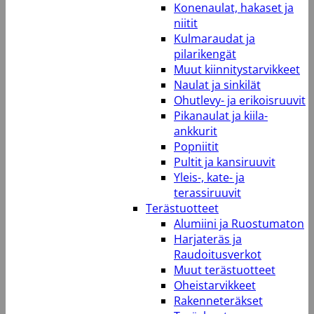
Konenaulat, hakaset ja
niitit
Kulmaraudat ja
pilarikengät
Muut kiinnitystarvikkeet
Naulat ja sinkilät
Ohutlevy- ja erikoisruuvit
Pikanaulat ja kiila-
ankkurit
Popniitit
Pultit ja kansiruuvit
Yleis-, kate- ja
terassiruuvit
Terästuotteet
Alumiini ja Ruostumaton
Harjateräs ja
Raudoitusverkot
Muut terästuotteet
Oheistarvikkeet
Rakenneteräkset