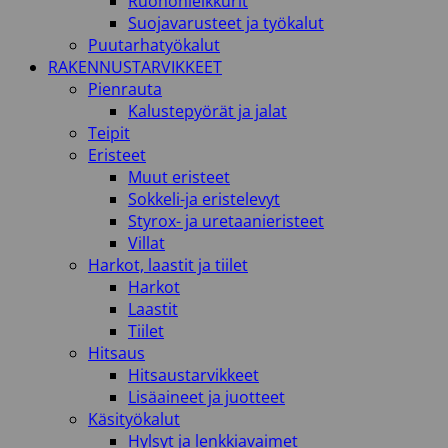
Ruohonleikkurit
Suojavarusteet ja työkalut
Puutarhatyökalut
RAKENNUSTARVIKKEET
Pienrauta
Kalustepyörät ja jalat
Teipit
Eristeet
Muut eristeet
Sokkeli-ja eristelevyt
Styrox- ja uretaanieristeet
Villat
Harkot, laastit ja tiilet
Harkot
Laastit
Tiilet
Hitsaus
Hitsaustarvikkeet
Lisäaineet ja juotteet
Käsityökalut
Hylsyt ja lenkkiavaimet