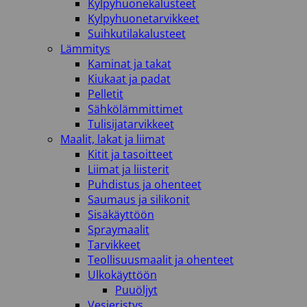
Kylpyhuonekalusteet
Kylpyhuonetarvikkeet
Suihkutilakalusteet
Lämmitys
Kaminat ja takat
Kiukaat ja padat
Pelletit
Sähkölämmittimet
Tulisijatarvikkeet
Maalit, lakat ja liimat
Kitit ja tasoitteet
Liimat ja liisterit
Puhdistus ja ohenteet
Saumaus ja silikonit
Sisäkäyttöön
Spraymaalit
Tarvikkeet
Teollisuusmaalit ja ohenteet
Ulkokäyttöön
Puuöljyt
Vesieristys