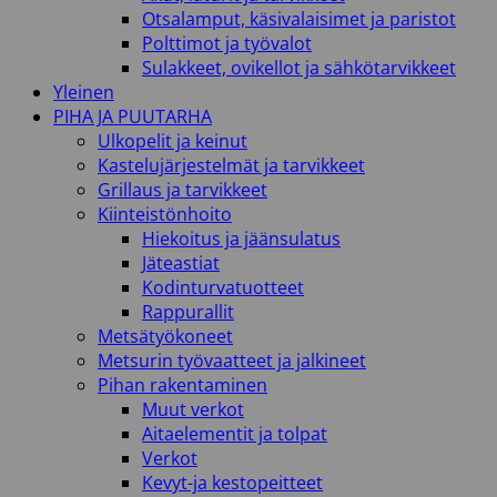
Otsalamput, käsivalaisimet ja paristot
Polttimot ja työvalot
Sulakkeet, ovikellot ja sähkötarvikkeet
Yleinen
PIHA JA PUUTARHA
Ulkopelit ja keinut
Kastelujärjestelmät ja tarvikkeet
Grillaus ja tarvikkeet
Kiinteistönhoito
Hiekoitus ja jäänsulatus
Jäteastiat
Kodinturvatuotteet
Rappurallit
Metsätyökoneet
Metsurin työvaatteet ja jalkineet
Pihan rakentaminen
Muut verkot
Aitaelementit ja tolpat
Verkot
Kevyt-ja kestopeitteet