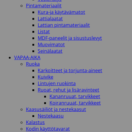
Pintamateriaalit
Kura-ja käytävämatot
Lattialaatat
Lattian pintamateriaalit
Listat
MDF-paneelit ja sisustuslevyt
Muovimatot
Seinälaatat
VAPAA-AIKA
Ruoka
Karkoitteet ja torjunta-aineet
Kuivike
Lintujen ruokinta
Ruoat, rehut ja lisäravinteet
Kananruuat, tarvikkeet
Koiranruuat, tarvikkeet
Kaasusäiliöt ja nestekaasut
Nestekaasu
Kalastus
Kodin käyttötavarat