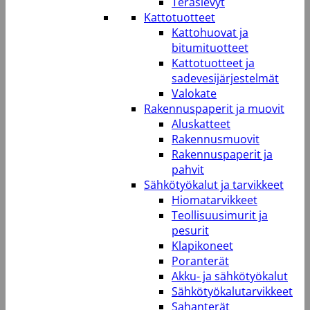
Teräslevyt
Kattotuotteet
Kattohuovat ja
bitumituotteet
Kattotuotteet ja
sadevesijärjestelmät
Valokate
Rakennuspaperit ja muovit
Aluskatteet
Rakennusmuovit
Rakennuspaperit ja
pahvit
Sähkötyökalut ja tarvikkeet
Hiomatarvikkeet
Teollisuusimurit ja
pesurit
Klapikoneet
Poranterät
Akku- ja sähkötyökalut
Sähkötyökalutarvikkeet
Sahanterät