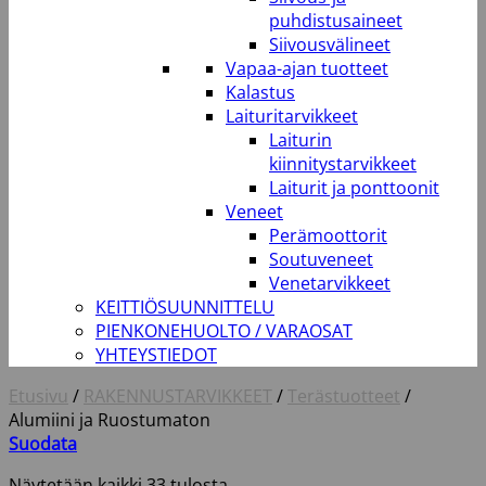
puhdistusaineet
Siivousvälineet
Vapaa-ajan tuotteet
Kalastus
Laituritarvikkeet
Laiturin
kiinnitystarvikkeet
Laiturit ja ponttoonit
Veneet
Perämoottorit
Soutuveneet
Venetarvikkeet
KEITTIÖSUUNNITTELU
PIENKONEHUOLTO / VARAOSAT
YHTEYSTIEDOT
Etusivu
/
RAKENNUSTARVIKKEET
/
Terästuotteet
/
Alumiini ja Ruostumaton
Suodata
Näytetään kaikki 33 tulosta