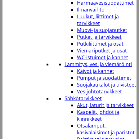
Harmaavesisuodattimet
Ilmanvaihto
Luukut, liittimet ja
tarvikkeet
Muovi- ja suojaputket
Putket ja tarvikkeet
Putkiliittimet ja osat
Viemäriputket ja osat
WC-istuimet ja kannet
Lämmitys, vesi ja viemäröinti
Kaivot ja kannet
Pumput ja suodattimet
Suojakaukalot ja tiivisteet
Vesijohtotarvikkeet
Sähkötarvikkeet
Akut, laturit ja tarvikkeet
Kaapelit, johdot ja
kiinnikkeet
Otsalamput,
käsivalaisimet ja paristot