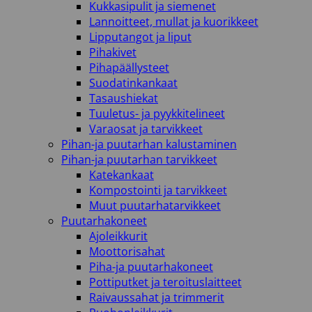
Kukkasipulit ja siemenet
Lannoitteet, mullat ja kuorikkeet
Lipputangot ja liput
Pihakivet
Pihapäällysteet
Suodatinkankaat
Tasaushiekat
Tuuletus- ja pyykkitelineet
Varaosat ja tarvikkeet
Pihan-ja puutarhan kalustaminen
Pihan-ja puutarhan tarvikkeet
Katekankaat
Kompostointi ja tarvikkeet
Muut puutarhatarvikkeet
Puutarhakoneet
Ajoleikkurit
Moottorisahat
Piha-ja puutarhakoneet
Pottiputket ja teroituslaitteet
Raivaussahat ja trimmerit