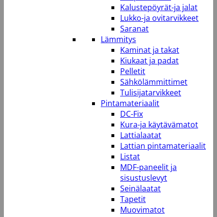
Kalustepöyrät-ja jalat
Lukko-ja ovitarvikkeet
Saranat
Lämmitys
Kaminat ja takat
Kiukaat ja padat
Pelletit
Sähkölämmittimet
Tulisijatarvikkeet
Pintamateriaalit
DC-Fix
Kura-ja käytävämatot
Lattialaatat
Lattian pintamateriaalit
Listat
MDF-paneelit ja
sisustuslevyt
Seinälaatat
Tapetit
Muovimatot