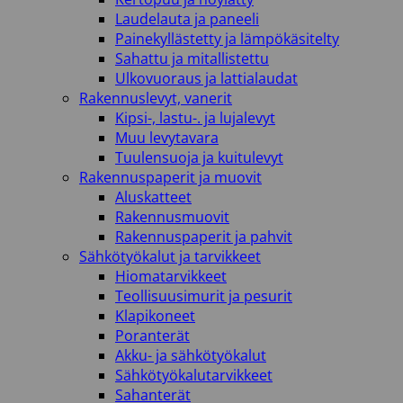
Laudelauta ja paneeli
Painekyllästetty ja lämpökäsitelty
Sahattu ja mitallistettu
Ulkovuoraus ja lattialaudat
Rakennuslevyt, vanerit
Kipsi-, lastu-. ja lujalevyt
Muu levytavara
Tuulensuoja ja kuitulevyt
Rakennuspaperit ja muovit
Aluskatteet
Rakennusmuovit
Rakennuspaperit ja pahvit
Sähkötyökalut ja tarvikkeet
Hiomatarvikkeet
Teollisuusimurit ja pesurit
Klapikoneet
Poranterät
Akku- ja sähkötyökalut
Sähkötyökalutarvikkeet
Sahanterät