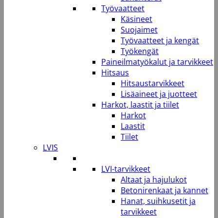
Työvaatteet
Käsineet
Suojaimet
Työvaatteet ja kengät
Työkengät
Paineilmatyökalut ja tarvikkeet
Hitsaus
Hitsaustarvikkeet
Lisäaineet ja juotteet
Harkot, laastit ja tiilet
Harkot
Laastit
Tiilet
LVIS
LVI-tarvikkeet
Altaat ja hajulukot
Betonirenkaat ja kannet
Hanat, suihkusetit ja
tarvikkeet