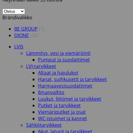
Brändivalikko
BE GROUP
(1)
DIONE
(32)
LVIS
Lämmitys, vesi ja viemäröinti
Pumput ja suodattimet
LVI-tarvikkeet
Altaat ja hajulukot
Hanat, suihkusetit ja tarvikkeet
Harmaavesisuodattimet
Ilmanvaihto
Luukut, liittimet ja tarvikkeet
Putket ja tarvikkeet
Viemäriputket ja osat
WC-istuimet ja kannet
Sähkötarvikkeet
Akut, laturit ja tarvikkeet