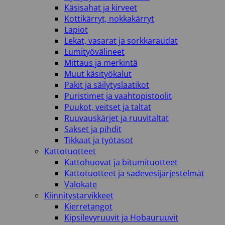
Käsisahat ja kirveet
Kottikärryt, nokkakärryt
Lapiot
Lekat, vasarat ja sorkkaraudat
Lumityövälineet
Mittaus ja merkintä
Muut käsityökalut
Pakit ja säilytyslaatikot
Puristimet ja vaahtopistoolit
Puukot, veitset ja taltat
Ruuvauskärjet ja ruuvitaltat
Sakset ja pihdit
Tikkaat ja työtasot
Kattotuotteet
Kattohuovat ja bitumituotteet
Kattotuotteet ja sadevesijärjestelmät
Valokate
Kiinnitystarvikkeet
Kierretangot
Kipsilevyruuvit ja Hobauruuvit