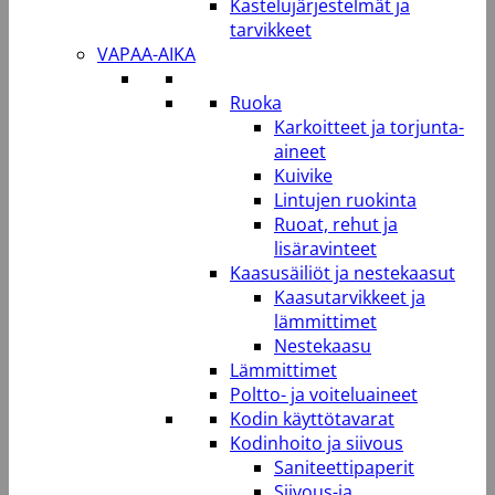
Kastelujärjestelmät ja
tarvikkeet
VAPAA-AIKA
Ruoka
Karkoitteet ja torjunta-
aineet
Kuivike
Lintujen ruokinta
Ruoat, rehut ja
lisäravinteet
Kaasusäiliöt ja nestekaasut
Kaasutarvikkeet ja
lämmittimet
Nestekaasu
Lämmittimet
Poltto- ja voiteluaineet
Kodin käyttötavarat
Kodinhoito ja siivous
Saniteettipaperit
Siivous-ja