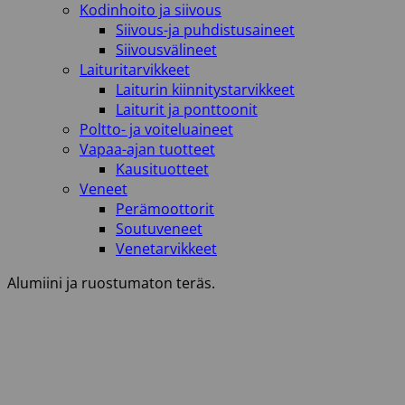
Kodinhoito ja siivous
Siivous-ja puhdistusaineet
Siivousvälineet
Laituritarvikkeet
Laiturin kiinnitystarvikkeet
Laiturit ja ponttoonit
Poltto- ja voiteluaineet
Vapaa-ajan tuotteet
Kausituotteet
Veneet
Perämoottorit
Soutuveneet
Venetarvikkeet
Alumiini ja ruostumaton teräs.