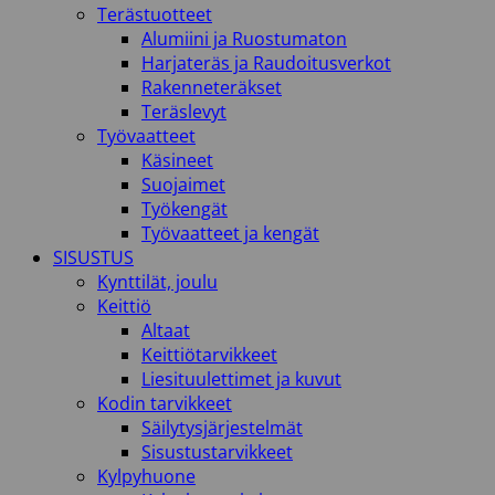
Terästuotteet
Alumiini ja Ruostumaton
Harjateräs ja Raudoitusverkot
Rakenneteräkset
Teräslevyt
Työvaatteet
Käsineet
Suojaimet
Työkengät
Työvaatteet ja kengät
SISUSTUS
Kynttilät, joulu
Keittiö
Altaat
Keittiötarvikkeet
Liesituulettimet ja kuvut
Kodin tarvikkeet
Säilytysjärjestelmät
Sisustustarvikkeet
Kylpyhuone