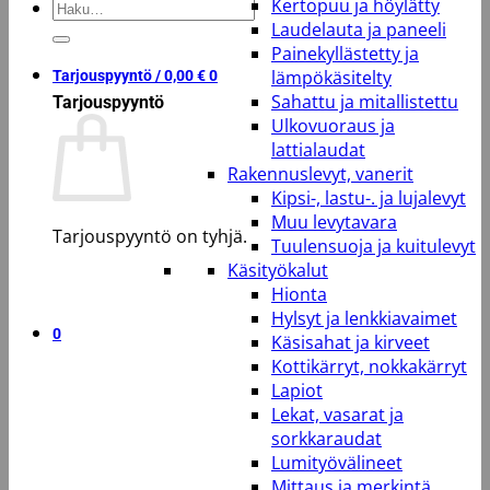
Kertopuu ja höylätty
Etsi:
Laudelauta ja paneeli
Painekyllästetty ja
lämpökäsitelty
Tarjouspyyntö /
0,00
€
0
Sahattu ja mitallistettu
Tarjouspyyntö
Ulkovuoraus ja
lattialaudat
Rakennuslevyt, vanerit
Kipsi-, lastu-. ja lujalevyt
Muu levytavara
Tarjouspyyntö on tyhjä.
Tuulensuoja ja kuitulevyt
Käsityökalut
Takaisin kauppaan
Hionta
Hylsyt ja lenkkiavaimet
0
Käsisahat ja kirveet
Kottikärryt, nokkakärryt
Lapiot
Lekat, vasarat ja
sorkkaraudat
Lumityövälineet
Mittaus ja merkintä