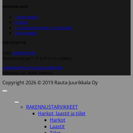
SIVUSTON SIVUT
Tietoa meistä
Ohjeita
Tavarantoimittajat / Tuotemerkit
Yhteystiedot
OTA YHTEYTTÄ
Soita
0400 172 050
Avoinna: ma-pe 7-17, la 8-14, su suljettu.
asiakaspalvelu@rauta-juurikkala.fi
Villenkatu 42, 18200, Heinola
Copyright 2026 © 2019 Rauta-Juurikkala Oy
RAKENNUSTARVIKKEET
Harkot, laastit ja tiilet
Harkot
Laastit