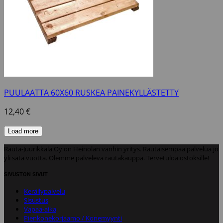
PUULAATTA 60X60 RUSKEA PAINEKYLLÄSTETTY
12,40
€
Load more
Rauta-Juurikkala Oy on Heinolan vanhin yritys. Rautaisempaa palvelua jo
yli sata vuotta. Olemme palveleva rautakauppa. Tervetuloa ostoksille!
SIVUSTON SIVUT
Keräilypalvelu
Sisustus
Vapaa-aika
Pienkonekorjaamo / Konemyynti