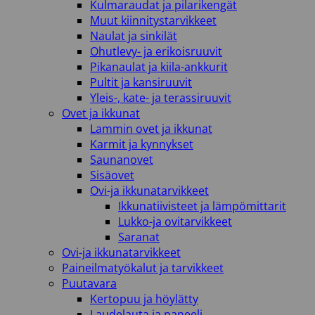
Kulmaraudat ja pilarikengät
Muut kiinnitystarvikkeet
Naulat ja sinkilät
Ohutlevy- ja erikoisruuvit
Pikanaulat ja kiila-ankkurit
Pultit ja kansiruuvit
Yleis-, kate- ja terassiruuvit
Ovet ja ikkunat
Lammin ovet ja ikkunat
Karmit ja kynnykset
Saunanovet
Sisäovet
Ovi-ja ikkunatarvikkeet
Ikkunatiivisteet ja lämpömittarit
Lukko-ja ovitarvikkeet
Saranat
Ovi-ja ikkunatarvikkeet
Paineilmatyökalut ja tarvikkeet
Puutavara
Kertopuu ja höylätty
Laudelauta ja paneeli