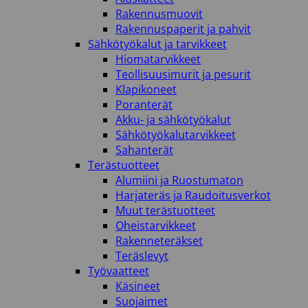
Rakennusmuovit
Rakennuspaperit ja pahvit
Sähkötyökalut ja tarvikkeet
Hiomatarvikkeet
Teollisuusimurit ja pesurit
Klapikoneet
Poranterät
Akku- ja sähkötyökalut
Sähkötyökalutarvikkeet
Sahanterät
Terästuotteet
Alumiini ja Ruostumaton
Harjateräs ja Raudoitusverkot
Muut terästuotteet
Oheistarvikkeet
Rakenneteräkset
Teräslevyt
Työvaatteet
Käsineet
Suojaimet