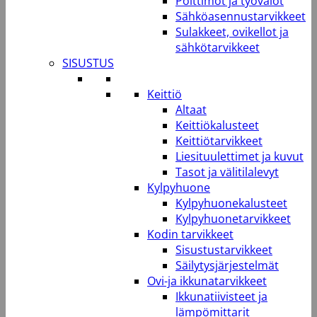
Polttimot ja työvalot
Sähköasennustarvikkeet
Sulakkeet, ovikellot ja
sähkötarvikkeet
SISUSTUS
Keittiö
Altaat
Keittiökalusteet
Keittiötarvikkeet
Liesituulettimet ja kuvut
Tasot ja välitilalevyt
Kylpyhuone
Kylpyhuonekalusteet
Kylpyhuonetarvikkeet
Kodin tarvikkeet
Sisustustarvikkeet
Säilytysjärjestelmät
Ovi-ja ikkunatarvikkeet
Ikkunatiivisteet ja
lämpömittarit