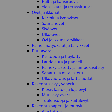
Pultit ja kansiruuvit
Yleis-, kate- ja terassiruuvit
Ovet ja ikkunat
Karmit ja kynnykset
Saunanovet
Sisäovet
Ulko-ovet
Ovi-ja ikkunatarvikkeet
Paineilmatyökalut ja tarvikkeet
Puutavara
Kertopuu ja höylätty
Laudelauta ja paneeli
Painekyllästetty ja lämpökäsitelty
Sahattu ja mitallistettu
Ulkovuoraus ja lattialaudat
Rakennuslevyt, vanerit
Kipsi-, lastu-. ja lujalevyt
Muu levytavara
Tuulensuoja ja kuitulevyt
Rakennuspaperit ja muovit
Aluskatteet