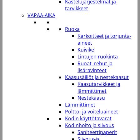
Kastelujärjestelmät ja
tarvikkeet
VAPAA-AIKA
Ruoka
Karkoitteet ja torjunta-
aineet
Kuivike
Lintujen ruokinta
Ruoat, rehut ja
lisäravinteet
Kaasusäiliöt ja nestekaasut
Kaasutarvikkeet ja
lämmittimet
Nestekaasu
Lämmittimet
Poltto- ja voiteluaineet
Kodin käyttötavarat
Kodinhoito ja siivous
Saniteettipaperit
Siivous-ja