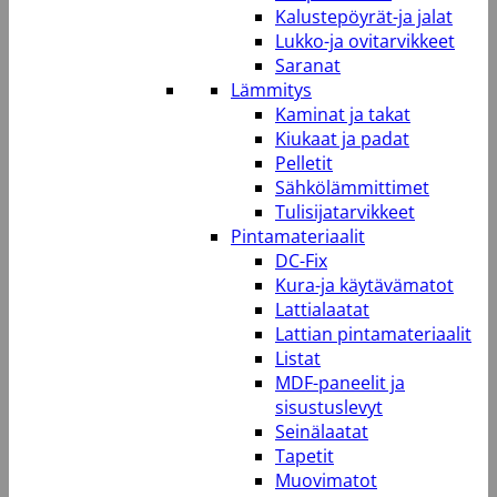
Kalustepöyrät-ja jalat
Lukko-ja ovitarvikkeet
Saranat
Lämmitys
Kaminat ja takat
Kiukaat ja padat
Pelletit
Sähkölämmittimet
Tulisijatarvikkeet
Pintamateriaalit
DC-Fix
Kura-ja käytävämatot
Lattialaatat
Lattian pintamateriaalit
Listat
MDF-paneelit ja
sisustuslevyt
Seinälaatat
Tapetit
Muovimatot