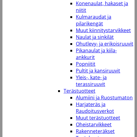
Konenaulat, hakaset ja
niitit
Kulmaraudat ja
pilarikengät
Muut kiinnitystarvikkeet
Naulat ja sinkilät
Ohutlevy- ja erikoisruuvit
Pikanaulat ja kiila-
ankkurit
Popniitit
Pultit ja kansiruuvit
Yleis-, kate- ja
terassiruuvit
Terästuotteet
Alumiini ja Ruostumaton
Harjateräs ja
Raudoitusverkot
Muut terästuotteet
Oheistarvikkeet
Rakenneteräkset