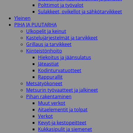
Polttimot ja työvalot
Sulakkeet, ovikellot ja sähkötarvikkeet
Yleinen
PIHA JA PUUTARHA
Ulkopelit ja keinut
Kastelujärjestelmät ja tarvikkeet
Grillaus ja tarvikkeet
Kiinteistönhoito
Hiekoitus ja jäänsulatus
Jäteastiat
Kodinturvatuotteet
Rappurallit
Metsätyökoneet
Metsurin työvaatteet ja jalkineet
Pihan rakentaminen
Muut verkot
Aitaelementit ja tolpat
Verkot
Kevyt-ja kestopeitteet
Kukkasipulit ja siemenet