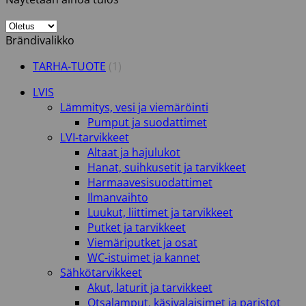
Brändivalikko
TARHA-TUOTE
(1)
LVIS
Lämmitys, vesi ja viemäröinti
Pumput ja suodattimet
LVI-tarvikkeet
Altaat ja hajulukot
Hanat, suihkusetit ja tarvikkeet
Harmaavesisuodattimet
Ilmanvaihto
Luukut, liittimet ja tarvikkeet
Putket ja tarvikkeet
Viemäriputket ja osat
WC-istuimet ja kannet
Sähkötarvikkeet
Akut, laturit ja tarvikkeet
Otsalamput, käsivalaisimet ja paristot