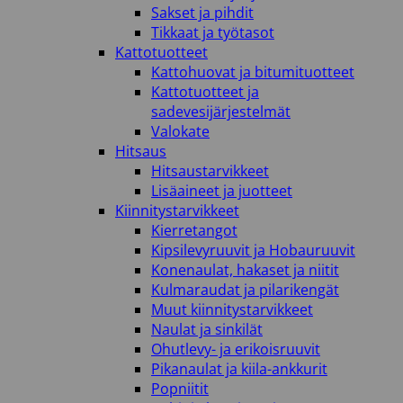
Sakset ja pihdit
Tikkaat ja työtasot
Kattotuotteet
Kattohuovat ja bitumituotteet
Kattotuotteet ja
sadevesijärjestelmät
Valokate
Hitsaus
Hitsaustarvikkeet
Lisäaineet ja juotteet
Kiinnitystarvikkeet
Kierretangot
Kipsilevyruuvit ja Hobauruuvit
Konenaulat, hakaset ja niitit
Kulmaraudat ja pilarikengät
Muut kiinnitystarvikkeet
Naulat ja sinkilät
Ohutlevy- ja erikoisruuvit
Pikanaulat ja kiila-ankkurit
Popniitit