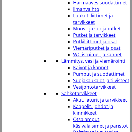
Harmaavesisuodattimet
Ilmanvaihto
Luukut, liittimet ja
tarvikkeet
Muovi- ja suojaputket
Putket ja tarvikkeet
Putkiliittimet ja osat
Viemäriputket ja osat
WC-istuimet ja kannet
Lämmitys, vesi ja viemäröinti
Kaivot ja kannet
Pumput ja suodattimet
Suojakaukalot ja tiivisteet
Vesijohtotarvikkeet
Sähkötarvikkeet
Akut, laturit ja tarvikkeet
Kaapelit, johdot ja
kiinnikkeet
Otsalamput,
käsivalaisimet ja paristot