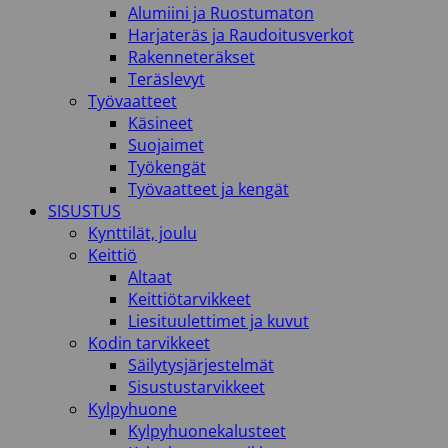
Alumiini ja Ruostumaton
Harjateräs ja Raudoitusverkot
Rakenneteräkset
Teräslevyt
Työvaatteet
Käsineet
Suojaimet
Työkengät
Työvaatteet ja kengät
SISUSTUS
Kynttilät, joulu
Keittiö
Altaat
Keittiötarvikkeet
Liesituulettimet ja kuvut
Kodin tarvikkeet
Säilytysjärjestelmät
Sisustustarvikkeet
Kylpyhuone
Kylpyhuonekalusteet