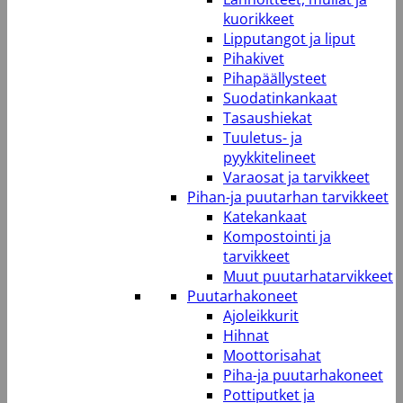
kuorikkeet
Lipputangot ja liput
Pihakivet
Pihapäällysteet
Suodatinkankaat
Tasaushiekat
Tuuletus- ja
pyykkitelineet
Varaosat ja tarvikkeet
Pihan-ja puutarhan tarvikkeet
Katekankaat
Kompostointi ja
tarvikkeet
Muut puutarhatarvikkeet
Puutarhakoneet
Ajoleikkurit
Hihnat
Moottorisahat
Piha-ja puutarhakoneet
Pottiputket ja