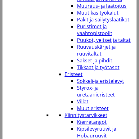
Muuraus- ja laatoitus
Muut käsityökalut
Pakit ja säilytyslaatikot
Puristimet ja
vaahtopistoolit
Puukot, veitset ja taltat
Ruuvauskärjet ja
ruuvitaltat
Sakset ja pihdit
Tikkaat ja työtasot
Eristeet
Sokkeli-ja eristelevyt
Styrox- ja
uretaanieristeet
Villat
Muut eristeet
Kiinnitystarvikkeet
Kierretangot
Kipsilevyruuvit ja
Hobauruuvit