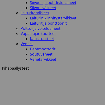
Siivous-ja puhdistusaineet
Siivousvälineet
Laituritarvikkeet
Laiturin kiinnitystarvikkeet
Laiturit ja ponttoonit
Poltto- ja voiteluaineet
Vapaa-ajan tuotteet
Kausituotteet
Veneet
Perämoottorit
Soutuveneet
Venetarvikkeet
Pihapäällysteet