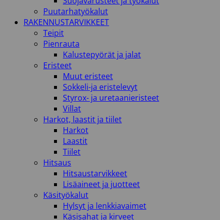
Suojavarusteet ja työkalut
Puutarhatyökalut
RAKENNUSTARVIKKEET
Teipit
Pienrauta
Kalustepyörät ja jalat
Eristeet
Muut eristeet
Sokkeli-ja eristelevyt
Styrox- ja uretaanieristeet
Villat
Harkot, laastit ja tiilet
Harkot
Laastit
Tiilet
Hitsaus
Hitsaustarvikkeet
Lisäaineet ja juotteet
Käsityökalut
Hylsyt ja lenkkiavaimet
Käsisahat ja kirveet