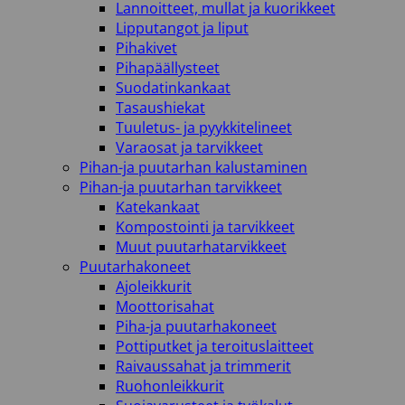
Lannoitteet, mullat ja kuorikkeet
Lipputangot ja liput
Pihakivet
Pihapäällysteet
Suodatinkankaat
Tasaushiekat
Tuuletus- ja pyykkitelineet
Varaosat ja tarvikkeet
Pihan-ja puutarhan kalustaminen
Pihan-ja puutarhan tarvikkeet
Katekankaat
Kompostointi ja tarvikkeet
Muut puutarhatarvikkeet
Puutarhakoneet
Ajoleikkurit
Moottorisahat
Piha-ja puutarhakoneet
Pottiputket ja teroituslaitteet
Raivaussahat ja trimmerit
Ruohonleikkurit