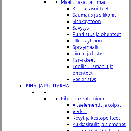
Maalit, lakat ja liimat
Kitit ja tasoitteet
Saumaus ja silikonit
Sisäkäyttöön
Sävytys
Puhdistus ja ohenteet
Ulkokäyttöön
Spraymaalit
Liimat ja liisterit
Tarvikkeet
Teollisuusmaalit ja
ohenteet
Vesieristys
PIHA- JA PUUTARHA
Pihan rakentaminen
Aitaelementit ja tolpat
Verkot
Kevyt-ja kestopeitteet
Kukkasipulit ja siemenet
Lannoitteet, mullat ja