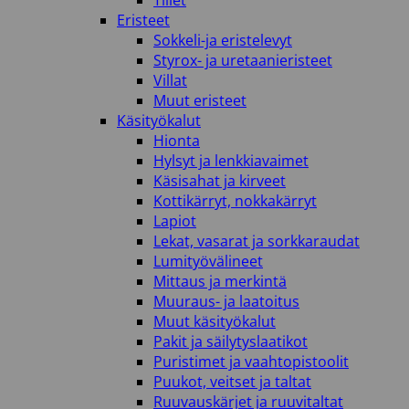
Tiilet
Eristeet
Sokkeli-ja eristelevyt
Styrox- ja uretaanieristeet
Villat
Muut eristeet
Käsityökalut
Hionta
Hylsyt ja lenkkiavaimet
Käsisahat ja kirveet
Kottikärryt, nokkakärryt
Lapiot
Lekat, vasarat ja sorkkaraudat
Lumityövälineet
Mittaus ja merkintä
Muuraus- ja laatoitus
Muut käsityökalut
Pakit ja säilytyslaatikot
Puristimet ja vaahtopistoolit
Puukot, veitset ja taltat
Ruuvauskärjet ja ruuvitaltat