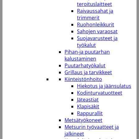
teroituslaitteet
Raivaussahat ja
trimmerit
Ruohonleikkurit
Sahojen varaosat
Suojavarusteet ja
työkalut
Pihan-ja puutarhan
kalustaminen
Puutarhatyökalut
Grillaus ja tarvikkeet
Kiinteistönhoito
Hiekotus ja jäänsulatus
Kodinturvatuotteet
Jäteastiat
Klapisäkit
Rappurallit
Metsätyökoneet
Metsurin työvaatteet ja
jalkineet