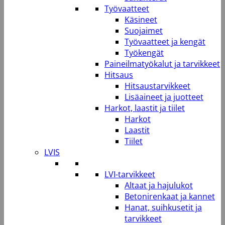
Työvaatteet
Käsineet
Suojaimet
Työvaatteet ja kengät
Työkengät
Paineilmatyökalut ja tarvikkeet
Hitsaus
Hitsaustarvikkeet
Lisäaineet ja juotteet
Harkot, laastit ja tiilet
Harkot
Laastit
Tiilet
LVIS
LVI-tarvikkeet
Altaat ja hajulukot
Betonirenkaat ja kannet
Hanat, suihkusetit ja
tarvikkeet