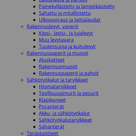
Painekyllästetty ja lämpökäsitelty
Sahattu ja mitallistettu
Ulkovuoraus ja lattialaudat
Rakennuslevyt, vanerit
Kipsi-, lastu-. ja lujalevyt
Muu levytavara
Tuulensuoja ja kuitulevyt
Rakennuspaperit ja muovit
Aluskatteet
Rakennusmuovit
Rakennuspaperit ja pahvit
Sähkötyökalut ja tarvikkeet
Hiomatarvikkeet
Teollisuusimurit ja pesurit
Klapikoneet
Poranterät
Akku- ja sähkötyökalut
Sähkötyökalutarvikkeet
Sahanterät
Terästuotteet