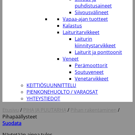
puhdistusaineet
Siivousvälineet
Vapaa-ajan tuotteet
Kalastus
Laituritarvikkeet
Laiturin
kiinnitystarvikkeet
Laiturit ja ponttoonit
Veneet
Perämoottorit
Soutuveneet
Venetarvikkeet
KEITTIÖSUUNNITTELU
PIENKONEHUOLTO / VARAOSAT
YHTEYSTIEDOT
Etusivu
/
PIHA JA PUUTARHA
/
Pihan rakentaminen
/
Pihapäällysteet
Suodata
Näytetään ainoa tulos