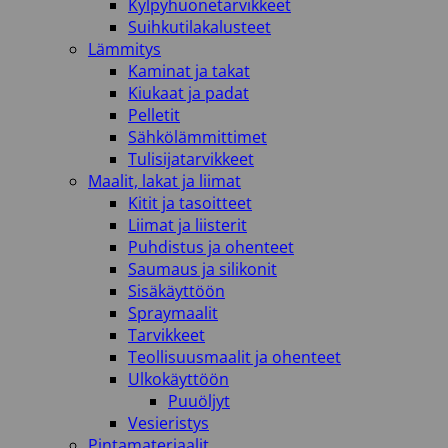
Kylpyhuonetarvikkeet
Suihkutilakalusteet
Lämmitys
Kaminat ja takat
Kiukaat ja padat
Pelletit
Sähkölämmittimet
Tulisijatarvikkeet
Maalit, lakat ja liimat
Kitit ja tasoitteet
Liimat ja liisterit
Puhdistus ja ohenteet
Saumaus ja silikonit
Sisäkäyttöön
Spraymaalit
Tarvikkeet
Teollisuusmaalit ja ohenteet
Ulkokäyttöön
Puuöljyt
Vesieristys
Pintamateriaalit