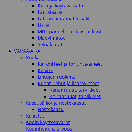
Kura-ja käytävämatot
Lattialaatat
Lattian pintamateriaalit
Listat
MDF-paneelit ja sisustuslevyt
Muovimatot
Seinälaatat
VAPAA-AIKA
Ruoka
Karkoitteet ja torjunta-aineet
Kuivike
Lintujen ruokinta
Ruoat, rehut ja lisäravinteet
Kananruuat, tarvikkeet
Koiranruuat, tarvikkeet
Kaasusäiliöt ja nestekaasut
Nestekaasu
Kalastus
Kodin käyttötavarat
Kodinhoito ja siivous