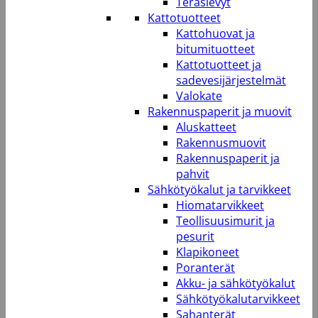
Teräslevyt
Kattotuotteet
Kattohuovat ja
bitumituotteet
Kattotuotteet ja
sadevesijärjestelmät
Valokate
Rakennuspaperit ja muovit
Aluskatteet
Rakennusmuovit
Rakennuspaperit ja
pahvit
Sähkötyökalut ja tarvikkeet
Hiomatarvikkeet
Teollisuusimurit ja
pesurit
Klapikoneet
Poranterät
Akku- ja sähkötyökalut
Sähkötyökalutarvikkeet
Sahanterät