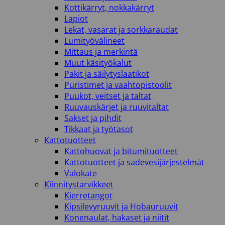
Kottikärryt, nokkakärryt
Lapiot
Lekat, vasarat ja sorkkaraudat
Lumityövälineet
Mittaus ja merkintä
Muut käsityökalut
Pakit ja säilytyslaatikot
Puristimet ja vaahtopistoolit
Puukot, veitset ja taltat
Ruuvauskärjet ja ruuvitaltat
Sakset ja pihdit
Tikkaat ja työtasot
Kattotuotteet
Kattohuovat ja bitumituotteet
Kattotuotteet ja sadevesijärjestelmät
Valokate
Kiinnitystarvikkeet
Kierretangot
Kipsilevyruuvit ja Hobauruuvit
Konenaulat, hakaset ja niitit