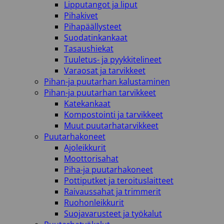
Lipputangot ja liput
Pihakivet
Pihapäällysteet
Suodatinkankaat
Tasaushiekat
Tuuletus- ja pyykkitelineet
Varaosat ja tarvikkeet
Pihan-ja puutarhan kalustaminen
Pihan-ja puutarhan tarvikkeet
Katekankaat
Kompostointi ja tarvikkeet
Muut puutarhatarvikkeet
Puutarhakoneet
Ajoleikkurit
Moottorisahat
Piha-ja puutarhakoneet
Pottiputket ja teroituslaitteet
Raivaussahat ja trimmerit
Ruohonleikkurit
Suojavarusteet ja työkalut