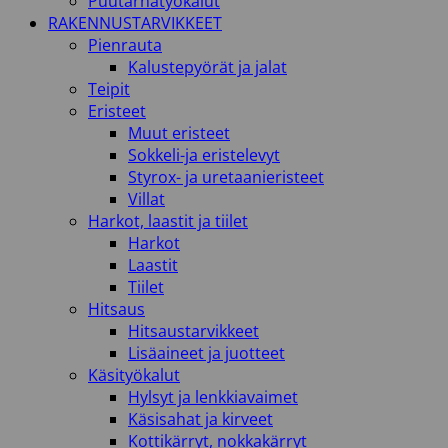
Puutarhatyökalut
RAKENNUSTARVIKKEET
Pienrauta
Kalustepyörät ja jalat
Teipit
Eristeet
Muut eristeet
Sokkeli-ja eristelevyt
Styrox- ja uretaanieristeet
Villat
Harkot, laastit ja tiilet
Harkot
Laastit
Tiilet
Hitsaus
Hitsaustarvikkeet
Lisäaineet ja juotteet
Käsityökalut
Hylsyt ja lenkkiavaimet
Käsisahat ja kirveet
Kottikärryt, nokkakärryt