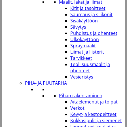
Maalit, lakat ja liimat
Kitit ja tasoitteet
Saumaus ja silikonit
Sisäkäyttöön
Sävytys
Puhdistus ja ohenteet
Ulkokäyttöön
Spraymaalit
Liimat ja liisterit
Tarvikkeet
Teollisuusmaalit ja
ohenteet
Vesieristys
PIHA- JA PUUTARHA
Pihan rakentaminen
Aitaelementit ja tolpat
Verkot
Kevyt-ja kestopeitteet
Kukkasipulit ja siemenet
Lannoitteet, mullat ja