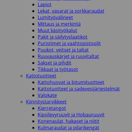
Lapiot
Lekat, vasarat ja sorkkaraudat
Lumityövälineet
Mittaus ja merkintä
Muut käsityökalut
Pakit ja säilytyslaatikot
Puristimet ja vaahtopistoolit
Puukot, veitset ja taltat
Ruuvauskärjet ja ruuvitaltat
Sakset ja pihdit
Tikkaat ja työtasot
Kattotuotteet
Kattohuovat ja bitumituotteet
Kattotuotteet ja sadevesijärjestelmät
Valokate
Kiinnitystarvikkeet
Kierretangot
Kipsilevyruuvit ja Hobauruuvit
Konenaulat, hakaset ja niitit
Kulmaraudat ja pilarikengät