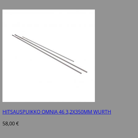
HITSAUSPUIKKO OMNIA 46 3,2X350MM WURTH
58,00
€