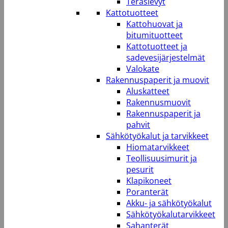
Teräslevyt
Kattotuotteet
Kattohuovat ja
bitumituotteet
Kattotuotteet ja
sadevesijärjestelmät
Valokate
Rakennuspaperit ja muovit
Aluskatteet
Rakennusmuovit
Rakennuspaperit ja
pahvit
Sähkötyökalut ja tarvikkeet
Hiomatarvikkeet
Teollisuusimurit ja
pesurit
Klapikoneet
Poranterät
Akku- ja sähkötyökalut
Sähkötyökalutarvikkeet
Sahanterät