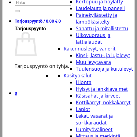
Kertopuu ja höylätty
Etsi:
Laudelauta ja paneeli
Painekyllästetty ja
lämpökäsitelty
Tarjouspyyntö /
0,00
€
0
Sahattu ja mitallistettu
Tarjouspyyntö
Ulkovuoraus ja
lattialaudat
Rakennuslevyt, vanerit
Kipsi-, lastu-. ja lujalevyt
Muu levytavara
Tarjouspyyntö on tyhjä.
Tuulensuoja ja kuitulevyt
Käsityökalut
Takaisin kauppaan
Hionta
Hylsyt ja lenkkiavaimet
0
Käsisahat ja kirveet
Kottikärryt, nokkakärryt
Lapiot
Lekat, vasarat ja
sorkkaraudat
Lumityövälineet
Mittaus ja merkintä