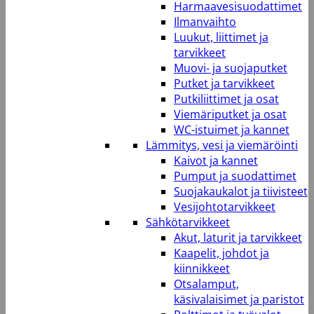
Harmaavesisuodattimet
Ilmanvaihto
Luukut, liittimet ja
tarvikkeet
Muovi- ja suojaputket
Putket ja tarvikkeet
Putkiliittimet ja osat
Viemäriputket ja osat
WC-istuimet ja kannet
Lämmitys, vesi ja viemäröinti
Kaivot ja kannet
Pumput ja suodattimet
Suojakaukalot ja tiivisteet
Vesijohtotarvikkeet
Sähkötarvikkeet
Akut, laturit ja tarvikkeet
Kaapelit, johdot ja
kiinnikkeet
Otsalamput,
käsivalaisimet ja paristot