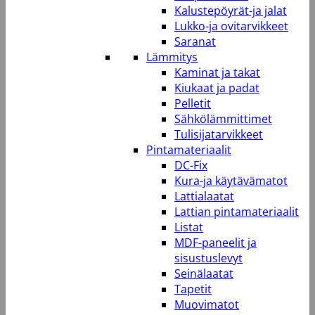
Kalustepöyrät-ja jalat
Lukko-ja ovitarvikkeet
Saranat
Lämmitys
Kaminat ja takat
Kiukaat ja padat
Pelletit
Sähkölämmittimet
Tulisijatarvikkeet
Pintamateriaalit
DC-Fix
Kura-ja käytävämatot
Lattialaatat
Lattian pintamateriaalit
Listat
MDF-paneelit ja
sisustuslevyt
Seinälaatat
Tapetit
Muovimatot