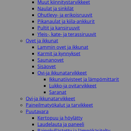
Muut kiinnitystarvikkeet
Naulat ja sinkilät
Ohutlevy- ja erikoisruuvit
Pikanaulat ja kiila-ankkurit
Pultit ja kansiruuvit
Yleis-, kate- ja terassiruuvit
Ovet ja ikkunat
Lammin ovet ja ikkunat
Karmit ja kynnykset
Saunanovet
Sisäovet
Ovi-ja ikkunatarvikkeet
Ikkunatiivisteet ja lämpömittarit
Lukko-ja ovitarvikkeet
Saranat
Ovi-ja ikkunatarvikkeet
Paineilmatyökalut ja tarvikkeet
Puutavara
Kertopuu ja höylätty
Laudelauta ja paneeli
Painekyllästetty ja lämpökäsitelty