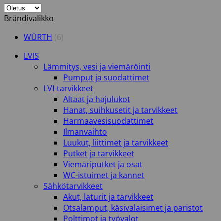
Brändivalikko
WÜRTH
(6)
LVIS
Lämmitys, vesi ja viemäröinti
Pumput ja suodattimet
LVI-tarvikkeet
Altaat ja hajulukot
Hanat, suihkusetit ja tarvikkeet
Harmaavesisuodattimet
Ilmanvaihto
Luukut, liittimet ja tarvikkeet
Putket ja tarvikkeet
Viemäriputket ja osat
WC-istuimet ja kannet
Sähkötarvikkeet
Akut, laturit ja tarvikkeet
Otsalamput, käsivalaisimet ja paristot
Polttimot ja työvalot