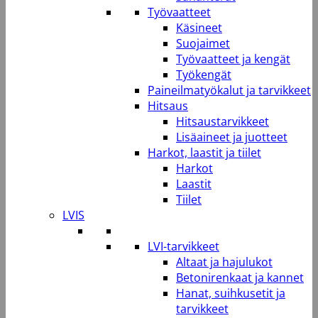
Työvaatteet
Käsineet
Suojaimet
Työvaatteet ja kengät
Työkengät
Paineilmatyökalut ja tarvikkeet
Hitsaus
Hitsaustarvikkeet
Lisäaineet ja juotteet
Harkot, laastit ja tiilet
Harkot
Laastit
Tiilet
LVIS
LVI-tarvikkeet
Altaat ja hajulukot
Betonirenkaat ja kannet
Hanat, suihkusetit ja
tarvikkeet