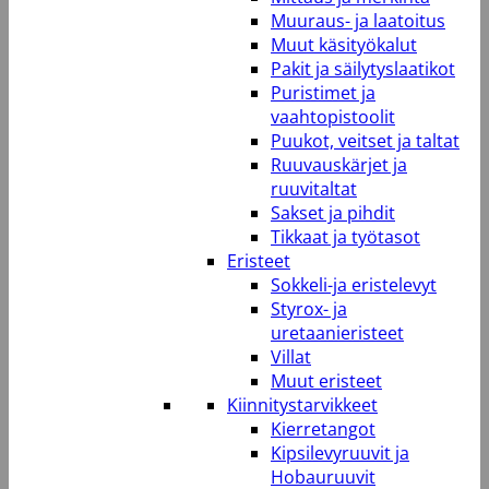
Muuraus- ja laatoitus
Muut käsityökalut
Pakit ja säilytyslaatikot
Puristimet ja
vaahtopistoolit
Puukot, veitset ja taltat
Ruuvauskärjet ja
ruuvitaltat
Sakset ja pihdit
Tikkaat ja työtasot
Eristeet
Sokkeli-ja eristelevyt
Styrox- ja
uretaanieristeet
Villat
Muut eristeet
Kiinnitystarvikkeet
Kierretangot
Kipsilevyruuvit ja
Hobauruuvit