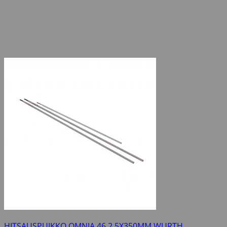
HITSAUSPUIKKO OMNIA 46 2,5X350MM WURTH