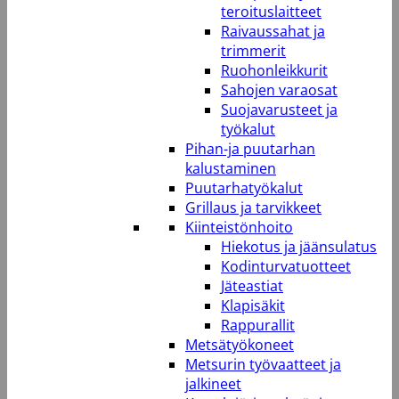
teroituslaitteet
Raivaussahat ja
trimmerit
Ruohonleikkurit
Sahojen varaosat
Suojavarusteet ja
työkalut
Pihan-ja puutarhan
kalustaminen
Puutarhatyökalut
Grillaus ja tarvikkeet
Kiinteistönhoito
Hiekotus ja jäänsulatus
Kodinturvatuotteet
Jäteastiat
Klapisäkit
Rappurallit
Metsätyökoneet
Metsurin työvaatteet ja
jalkineet