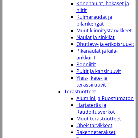
Konenaulat, hakaset ja
niitit
Kulmaraudat ja
pilarikengät
Muut kiinnitystarvikkeet
Naulat ja sinkilät
Ohutlevy- ja erikoisruuvit
Pikanaulat ja kiila-
ankkurit
Popniitit
Pultit ja kansiruuvit
Yleis-, kate- ja
terassiruuvit
Terästuotteet
Alumiini ja Ruostumaton
Harjateräs ja
Raudoitusverkot
Muut terästuotteet
Oheistarvikkeet
Rakenneteräkset