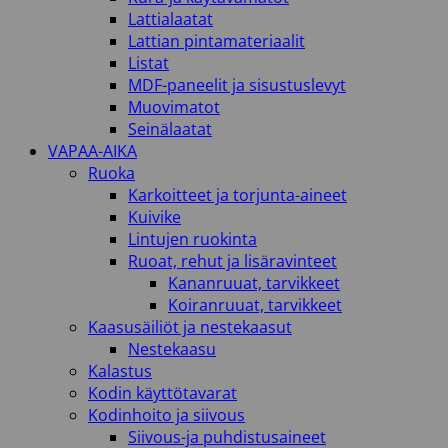
Lattialaatat
Lattian pintamateriaalit
Listat
MDF-paneelit ja sisustuslevyt
Muovimatot
Seinälaatat
VAPAA-AIKA
Ruoka
Karkoitteet ja torjunta-aineet
Kuivike
Lintujen ruokinta
Ruoat, rehut ja lisäravinteet
Kananruuat, tarvikkeet
Koiranruuat, tarvikkeet
Kaasusäiliöt ja nestekaasut
Nestekaasu
Kalastus
Kodin käyttötavarat
Kodinhoito ja siivous
Siivous-ja puhdistusaineet