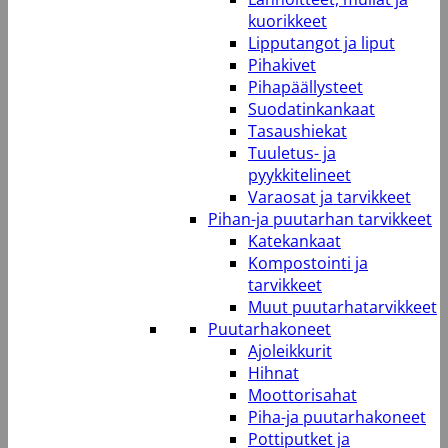
kuorikkeet
Lipputangot ja liput
Pihakivet
Pihapäällysteet
Suodatinkankaat
Tasaushiekat
Tuuletus- ja
pyykkitelineet
Varaosat ja tarvikkeet
Pihan-ja puutarhan tarvikkeet
Katekankaat
Kompostointi ja
tarvikkeet
Muut puutarhatarvikkeet
Puutarhakoneet
Ajoleikkurit
Hihnat
Moottorisahat
Piha-ja puutarhakoneet
Pottiputket ja