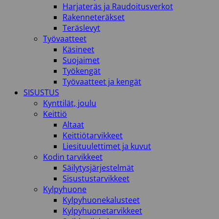
Harjateräs ja Raudoitusverkot
Rakenneteräkset
Teräslevyt
Työvaatteet
Käsineet
Suojaimet
Työkengät
Työvaatteet ja kengät
SISUSTUS
Kynttilät, joulu
Keittiö
Altaat
Keittiötarvikkeet
Liesituulettimet ja kuvut
Kodin tarvikkeet
Säilytysjärjestelmät
Sisustustarvikkeet
Kylpyhuone
Kylpyhuonekalusteet
Kylpyhuonetarvikkeet