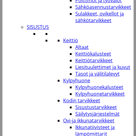
Polttimot ja työvalot
Sähköasennustarvikkeet
Sulakkeet, ovikellot ja
sähkötarvikkeet
SISUSTUS
Keittiö
Altaat
Keittiökalusteet
Keittiötarvikkeet
Liesituulettimet ja kuvut
Tasot ja välitilalevyt
Kylpyhuone
Kylpyhuonekalusteet
Kylpyhuonetarvikkeet
Kodin tarvikkeet
Sisustustarvikkeet
Säilytysjärjestelmät
Ovi-ja ikkunatarvikkeet
Ikkunatiivisteet ja
lämpömittarit