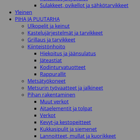
Sulakkeet, ovikellot ja sähkötarvikkeet
Yleinen
PIHA JA PUUTARHA
Ulkopelit ja keinut
Kastelujärjestelmät ja tarvikkeet
Grillaus ja tarvikkeet
Kiinteistönhoito
Hiekoitus ja jäänsulatus
Jäteastiat
Kodinturvatuotteet
Rappurallit
Metsätyökoneet
Metsurin työvaatteet ja jalkineet
Pihan rakentaminen
Muut verkot
Aitaelementit ja tolpat
Verkot
Kevyt-ja kestopeitteet
Kukkasipulit ja siemenet
Lannoitteet, mullat ja kuorikkeet