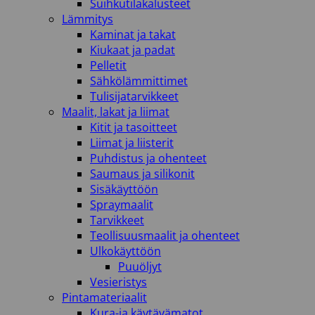
Suihkutilakalusteet
Lämmitys
Kaminat ja takat
Kiukaat ja padat
Pelletit
Sähkölämmittimet
Tulisijatarvikkeet
Maalit, lakat ja liimat
Kitit ja tasoitteet
Liimat ja liisterit
Puhdistus ja ohenteet
Saumaus ja silikonit
Sisäkäyttöön
Spraymaalit
Tarvikkeet
Teollisuusmaalit ja ohenteet
Ulkokäyttöön
Puuöljyt
Vesieristys
Pintamateriaalit
Kura-ja käytävämatot