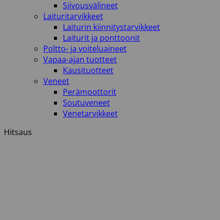
Siivousvälineet
Laituritarvikkeet
Laiturin kiinnitystarvikkeet
Laiturit ja ponttoonit
Poltto- ja voiteluaineet
Vapaa-ajan tuotteet
Kausituotteet
Veneet
Perämoottorit
Soutuveneet
Venetarvikkeet
Hitsaus