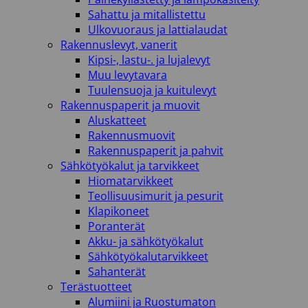
Sahattu ja mitallistettu
Ulkovuoraus ja lattialaudat
Rakennuslevyt, vanerit
Kipsi-, lastu-. ja lujalevyt
Muu levytavara
Tuulensuoja ja kuitulevyt
Rakennuspaperit ja muovit
Aluskatteet
Rakennusmuovit
Rakennuspaperit ja pahvit
Sähkötyökalut ja tarvikkeet
Hiomatarvikkeet
Teollisuusimurit ja pesurit
Klapikoneet
Poranterät
Akku- ja sähkötyökalut
Sähkötyökalutarvikkeet
Sahanterät
Terästuotteet
Alumiini ja Ruostumaton