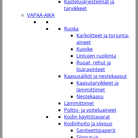
Kastelujärjestelmät ja
tarvikkeet
VAPAA-AIKA
Ruoka
Karkoitteet ja torjunta-
aineet
Kuivike
Lintujen ruokinta
Ruoat, rehut ja
lisäravinteet
Kaasusäiliöt ja nestekaasut
Kaasutarvikkeet ja
lämmittimet
Nestekaasu
Lämmittimet
Poltto- ja voiteluaineet
Kodin käyttötavarat
Kodinhoito ja siivous
Saniteettipaperit
Siivous-ja