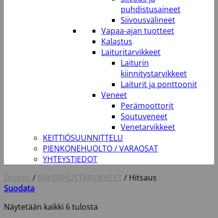
puhdistusaineet
Siivousvälineet
Vapaa-ajan tuotteet
Kalastus
Laituritarvikkeet
Laiturin
kiinnitystarvikkeet
Laiturit ja ponttoonit
Veneet
Perämoottorit
Soutuveneet
Venetarvikkeet
KEITTIÖSUUNNITTELU
PIENKONEHUOLTO / VARAOSAT
YHTEYSTIEDOT
Etusivu
/
RAKENNUSTARVIKKEET
/
Hitsaus
Suodata
Näytetään kaikki 6 tulosta