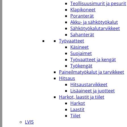
Teollisuusimurit ja pesurit
Klapikoneet
Poranterät
Akku- ja sähkötyökalut
Sähkötyökalutarvikkeet
Sahanterät
Työvaatteet
Käsineet
Suojaimet
Työvaatteet ja kengät
Työkengät
Paineilmatyökalut ja tarvikkeet
Hitsaus
Hitsaustarvikkeet
Lisäaineet ja juotteet
Harkot, laastit ja tiilet
Harkot
Laastit
Tiilet
LVIS