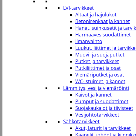
LVI-tarvikkeet
Altaat ja hajulukot
Betonirenkaat ja kannet
Hanat, suihkusetit ja tarvi
Harmaavesisuodattimet
Ilmanvaihto
Luukut, liittimet ja tarvikke
Muovi- ja suojaputket
Putket ja tarvikkeet
Putkiliittimet ja osat
Viemäriputket ja osat
WC-istuimet ja kannet
Lämmitys, vesi ja viemäröinti
Kaivot ja kannet
Pumput ja suodattimet
Suojakaukalot ja tiivisteet
Vesijohtotarvikkeet
Sähkötarvikkeet
Akut, laturit ja tarvikkeet
Kaapelit, johdot ja kiinnikk