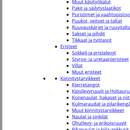
Muut käsityökalut
Pakit ja säilytyslaatikot
Puristimet ja vaahtopistool
Puukot, veitset ja taltat
Ruuvauskärjet ja ruuvitalt
Sakset ja pihdit
Tikkaat ja työtasot
Eristeet
Sokkeli-ja eristelevyt
Styrox- ja uretaanieristeet
Villat
Muut eristeet
Kiinnitystarvikkeet
Kierretangot
Kipsilevyruuvit ja Hobauru
Konenaulat, hakaset ja niit
Kulmaraudat ja pilarikeng
Muut kiinnitystarvikkeet
Naulat ja sinkilät
Ohutlevy- ja erikoisruuvit
Pikanaulat ja kiila-ankkurit