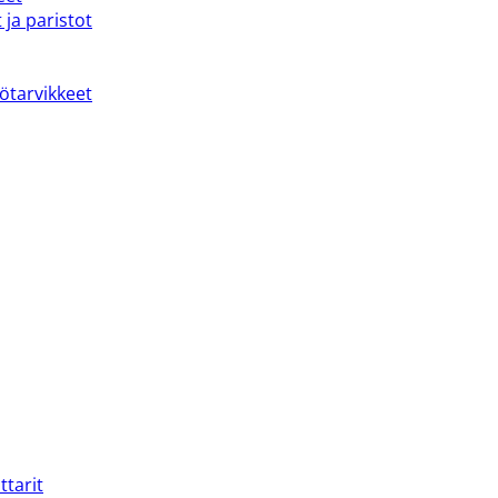
 ja paristot
kötarvikkeet
ttarit