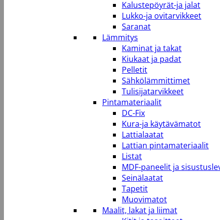
Kalustepöyrät-ja jalat
Lukko-ja ovitarvikkeet
Saranat
Lämmitys
Kaminat ja takat
Kiukaat ja padat
Pelletit
Sähkölämmittimet
Tulisijatarvikkeet
Pintamateriaalit
DC-Fix
Kura-ja käytävämatot
Lattialaatat
Lattian pintamateriaalit
Listat
MDF-paneelit ja sisustusle
Seinälaatat
Tapetit
Muovimatot
Maalit, lakat ja liimat