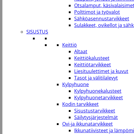
Otsalamput, käsivalaisimet
Polttimot ja työvalot
Sähköasennustarvikkeet
Sulakkeet, ovikellot ja säh
SISUSTUS
Keittiö
Altaat
Keittiökalusteet
Keittiötarvikkeet
Liesituulettimet ja kuvut
Tasot ja välitilalevyt
Kylpyhuone
Kylpyhuonekalusteet
Kylpyhuonetarvikkeet
Kodin tarvikkeet
Sisustustarvikkeet
Säilytysjärjestelmät
Ovi-ja ikkunatarvikkeet
Ikkunatiivisteet ja lämpömi