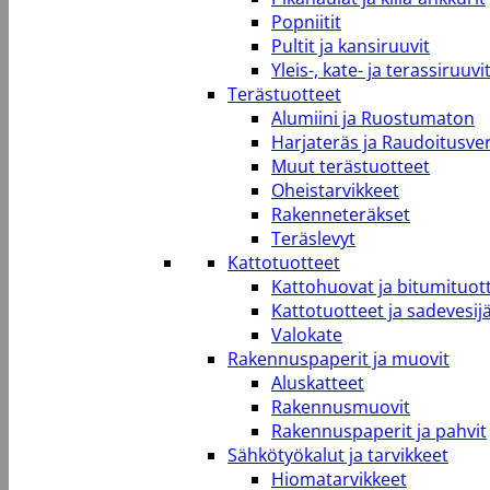
Popniitit
Pultit ja kansiruuvit
Yleis-, kate- ja terassiruuvi
Terästuotteet
Alumiini ja Ruostumaton
Harjateräs ja Raudoitusve
Muut terästuotteet
Oheistarvikkeet
Rakenneteräkset
Teräslevyt
Kattotuotteet
Kattohuovat ja bitumituot
Kattotuotteet ja sadevesij
Valokate
Rakennuspaperit ja muovit
Aluskatteet
Rakennusmuovit
Rakennuspaperit ja pahvit
Sähkötyökalut ja tarvikkeet
Hiomatarvikkeet