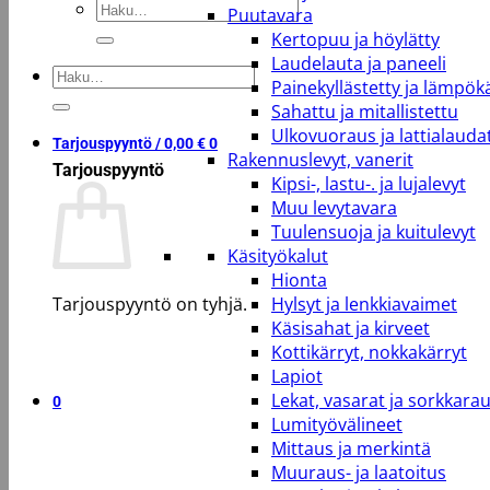
Etsi:
Puutavara
Kertopuu ja höylätty
Laudelauta ja paneeli
Etsi:
Painekyllästetty ja lämpökä
Sahattu ja mitallistettu
Ulkovuoraus ja lattialauda
Tarjouspyyntö /
0,00
€
0
Rakennuslevyt, vanerit
Tarjouspyyntö
Kipsi-, lastu-. ja lujalevyt
Muu levytavara
Tuulensuoja ja kuitulevyt
Käsityökalut
Hionta
Tarjouspyyntö on tyhjä.
Hylsyt ja lenkkiavaimet
Käsisahat ja kirveet
Kottikärryt, nokkakärryt
Takaisin kauppaan
Lapiot
Lekat, vasarat ja sorkkara
0
Lumityövälineet
Mittaus ja merkintä
Muuraus- ja laatoitus