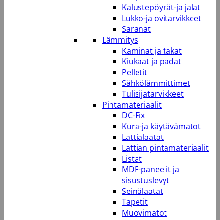
Kalustepöyrät-ja jalat
Lukko-ja ovitarvikkeet
Saranat
Lämmitys
Kaminat ja takat
Kiukaat ja padat
Pelletit
Sähkölämmittimet
Tulisijatarvikkeet
Pintamateriaalit
DC-Fix
Kura-ja käytävämatot
Lattialaatat
Lattian pintamateriaalit
Listat
MDF-paneelit ja
sisustuslevyt
Seinälaatat
Tapetit
Muovimatot