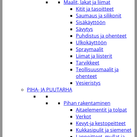
Maalit, lakat ja liimat
Kitit ja tasoitteet
Saumaus ja silikonit
Sisäkäyttöön
Sävytys
Puhdistus ja ohenteet
Ulkokäyttöön
Spraymaalit
Liimat ja liisterit
Tarvikkeet
Teollisuusmaalit ja
ohenteet
Vesieristys
PIHA- JA PUUTARHA
Pihan rakentaminen
Aitaelementit ja tolpat
Verkot
Kevyt-ja kestopeitteet
Kukkasipulit ja siemenet
Lannoitteet, mullat ja