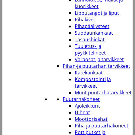
kuorikkeet
Lipputangot ja liput
Pihakivet
Pihapäällysteet
Suodatinkankaat
Tasaushiekat
Tuuletus- ja
pyykkitelineet
Varaosat ja tarvikkeet
Pihan-ja puutarhan tarvikkeet
Katekankaat
Kompostointi ja
tarvikkeet
Muut puutarhatarvikkeet
Puutarhakoneet
Ajoleikkurit
Hihnat
Moottorisahat
Piha-ja puutarhakoneet
Pottiputket ja