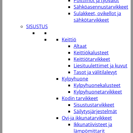
Polttimot ja työvalot
Sähköasennustarvikkeet
Sulakkeet, ovikellot ja
sähkötarvikkeet
SISUSTUS
Keittiö
Altaat
Keittiökalusteet
Keittiötarvikkeet
Liesituulettimet ja kuvut
Tasot ja välitilalevyt
Kylpyhuone
Kylpyhuonekalusteet
Kylpyhuonetarvikkeet
Kodin tarvikkeet
Sisustustarvikkeet
Säilytysjärjestelmät
Ovi-ja ikkunatarvikkeet
Ikkunatiivisteet ja
lämpömittarit