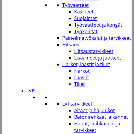
Työvaatteet
Käsineet
Suojaimet
Työvaatteet ja kengät
Työkengät
Paineilmatyökalut ja tarvikkeet
Hitsaus
Hitsaustarvikkeet
Lisäaineet ja juotteet
Harkot, laastit ja tiilet
Harkot
Laastit
Tiilet
LVIS
LVI-tarvikkeet
Altaat ja hajulukot
Betonirenkaat ja kannet
Hanat, suihkusetit ja
tarvikkeet