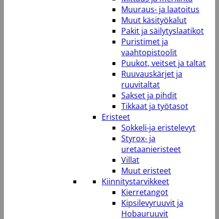
Muuraus- ja laatoitus
Muut käsityökalut
Pakit ja säilytyslaatikot
Puristimet ja
vaahtopistoolit
Puukot, veitset ja taltat
Ruuvauskärjet ja
ruuvitaltat
Sakset ja pihdit
Tikkaat ja työtasot
Eristeet
Sokkeli-ja eristelevyt
Styrox- ja
uretaanieristeet
Villat
Muut eristeet
Kiinnitystarvikkeet
Kierretangot
Kipsilevyruuvit ja
Hobauruuvit