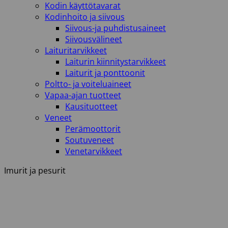
Kodin käyttötavarat
Kodinhoito ja siivous
Siivous-ja puhdistusaineet
Siivousvälineet
Laituritarvikkeet
Laiturin kiinnitystarvikkeet
Laiturit ja ponttoonit
Poltto- ja voiteluaineet
Vapaa-ajan tuotteet
Kausituotteet
Veneet
Perämoottorit
Soutuveneet
Venetarvikkeet
Imurit ja pesurit