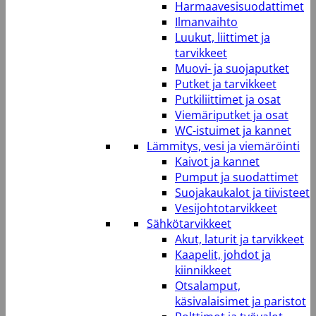
Harmaavesisuodattimet
Ilmanvaihto
Luukut, liittimet ja
tarvikkeet
Muovi- ja suojaputket
Putket ja tarvikkeet
Putkiliittimet ja osat
Viemäriputket ja osat
WC-istuimet ja kannet
Lämmitys, vesi ja viemäröinti
Kaivot ja kannet
Pumput ja suodattimet
Suojakaukalot ja tiivisteet
Vesijohtotarvikkeet
Sähkötarvikkeet
Akut, laturit ja tarvikkeet
Kaapelit, johdot ja
kiinnikkeet
Otsalamput,
käsivalaisimet ja paristot