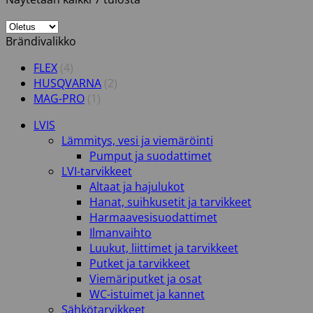
Brändivalikko
FLEX
(4)
HUSQVARNA
(2)
MAG-PRO
(1)
LVIS
Lämmitys, vesi ja viemäröinti
Pumput ja suodattimet
LVI-tarvikkeet
Altaat ja hajulukot
Hanat, suihkusetit ja tarvikkeet
Harmaavesisuodattimet
Ilmanvaihto
Luukut, liittimet ja tarvikkeet
Putket ja tarvikkeet
Viemäriputket ja osat
WC-istuimet ja kannet
Sähkötarvikkeet