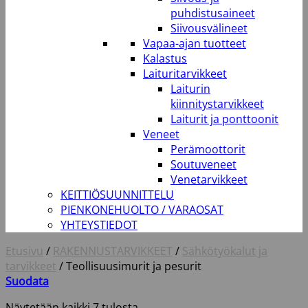
puhdistusaineet
Siivousvälineet
Vapaa-ajan tuotteet
Kalastus
Laituritarvikkeet
Laiturin
kiinnitystarvikkeet
Laiturit ja ponttoonit
Veneet
Perämoottorit
Soutuveneet
Venetarvikkeet
KEITTIÖSUUNNITTELU
PIENKONEHUOLTO / VARAOSAT
YHTEYSTIEDOT
Etusivu
/
RAKENNUSTARVIKKEET
/
Sähkötyökalut ja
tarvikkeet
/
Teollisuusimurit ja pesurit
Suodata
Näytetään kaikki 7 tulosta