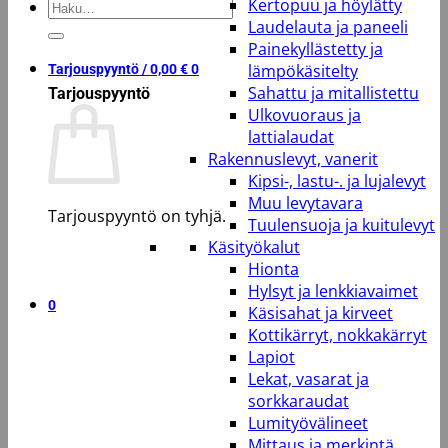
Kertopuu ja höylätty
Etsi:
Laudelauta ja paneeli
Painekyllästetty ja
lämpökäsitelty
Tarjouspyyntö /
0,00
€
0
Sahattu ja mitallistettu
Tarjouspyyntö
Ulkovuoraus ja
lattialaudat
Rakennuslevyt, vanerit
Kipsi-, lastu-. ja lujalevyt
Muu levytavara
Tarjouspyyntö on tyhjä.
Tuulensuoja ja kuitulevyt
Käsityökalut
Takaisin kauppaan
Hionta
Hylsyt ja lenkkiavaimet
0
Käsisahat ja kirveet
Kottikärryt, nokkakärryt
Lapiot
Lekat, vasarat ja
sorkkaraudat
Lumityövälineet
Mittaus ja merkintä