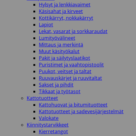
Hylsyt ja lenkkiavaimet
Käsisahat ja kirveet
Kottikärryt, nokkakärryt
Lapiot
Lekat, vasarat ja sorkkaraudat
Lumityövälineet
Mittaus ja merkintä
Muut käsityökalut
Pakit ja säilytyslaatikot
Puristimet ja vaahtopistoolit
Puukot, veitset ja taltat
Ruuvauskärjet ja ruuvitaltat
Sakset ja pihdit
Tikkaat ja työtasot
Kattotuotteet
Kattohuovat ja bitumituotteet
Kattotuotteet ja sadevesijärjestelmät
Valokate
Kiinnitystarvikkeet
Kierretangot