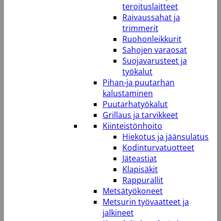
teroituslaitteet
Raivaussahat ja
trimmerit
Ruohonleikkurit
Sahojen varaosat
Suojavarusteet ja
työkalut
Pihan-ja puutarhan
kalustaminen
Puutarhatyökalut
Grillaus ja tarvikkeet
Kiinteistönhoito
Hiekotus ja jäänsulatus
Kodinturvatuotteet
Jäteastiat
Klapisäkit
Rappurallit
Metsätyökoneet
Metsurin työvaatteet ja
jalkineet