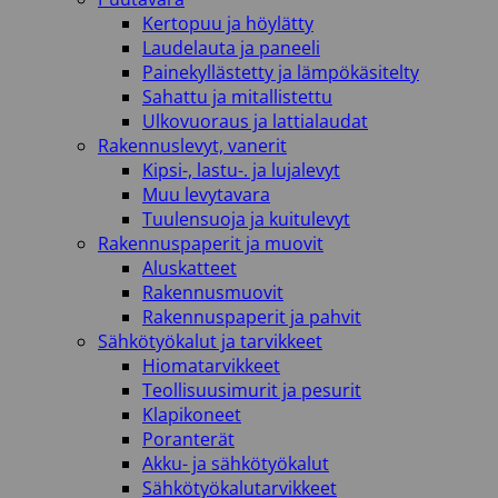
Kertopuu ja höylätty
Laudelauta ja paneeli
Painekyllästetty ja lämpökäsitelty
Sahattu ja mitallistettu
Ulkovuoraus ja lattialaudat
Rakennuslevyt, vanerit
Kipsi-, lastu-. ja lujalevyt
Muu levytavara
Tuulensuoja ja kuitulevyt
Rakennuspaperit ja muovit
Aluskatteet
Rakennusmuovit
Rakennuspaperit ja pahvit
Sähkötyökalut ja tarvikkeet
Hiomatarvikkeet
Teollisuusimurit ja pesurit
Klapikoneet
Poranterät
Akku- ja sähkötyökalut
Sähkötyökalutarvikkeet