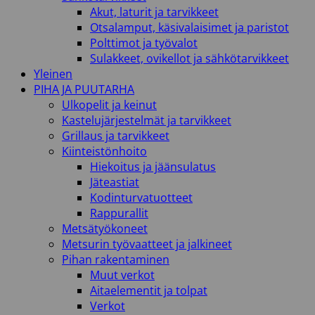
Akut, laturit ja tarvikkeet
Otsalamput, käsivalaisimet ja paristot
Polttimot ja työvalot
Sulakkeet, ovikellot ja sähkötarvikkeet
Yleinen
PIHA JA PUUTARHA
Ulkopelit ja keinut
Kastelujärjestelmät ja tarvikkeet
Grillaus ja tarvikkeet
Kiinteistönhoito
Hiekoitus ja jäänsulatus
Jäteastiat
Kodinturvatuotteet
Rappurallit
Metsätyökoneet
Metsurin työvaatteet ja jalkineet
Pihan rakentaminen
Muut verkot
Aitaelementit ja tolpat
Verkot