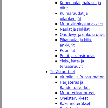
Konenaulat, hakaset ja
niitit
Kulmaraudat ja
pilarikengät
Muut kiinnitystarvikkeet
Naulat ja sinkilät
Ohutlevy- ja erikoisruuvit
Pikanaulat ja kiila-
ankkurit
Popniitit
Pultit ja kansiruuvit
Yleis-, kate- ja
terassiruuvit
Terästuotteet
Alumiini ja Ruostumaton
Harjateräs ja
Raudoitusverkot
Muut terästuotteet
Oheistarvikkeet
Rakenneteräkset