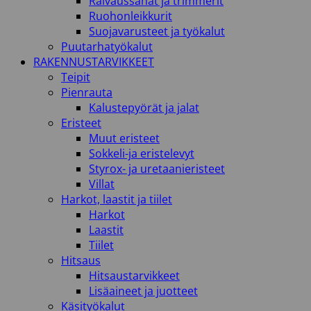
Raivaussahat ja trimmerit
Ruohonleikkurit
Suojavarusteet ja työkalut
Puutarhatyökalut
RAKENNUSTARVIKKEET
Teipit
Pienrauta
Kalustepyörät ja jalat
Eristeet
Muut eristeet
Sokkeli-ja eristelevyt
Styrox- ja uretaanieristeet
Villat
Harkot, laastit ja tiilet
Harkot
Laastit
Tiilet
Hitsaus
Hitsaustarvikkeet
Lisäaineet ja juotteet
Käsityökalut