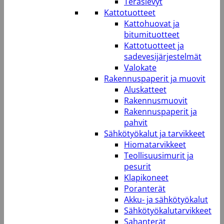
Teräslevyt
Kattotuotteet
Kattohuovat ja
bitumituotteet
Kattotuotteet ja
sadevesijärjestelmät
Valokate
Rakennuspaperit ja muovit
Aluskatteet
Rakennusmuovit
Rakennuspaperit ja
pahvit
Sähkötyökalut ja tarvikkeet
Hiomatarvikkeet
Teollisuusimurit ja
pesurit
Klapikoneet
Poranterät
Akku- ja sähkötyökalut
Sähkötyökalutarvikkeet
Sahanterät