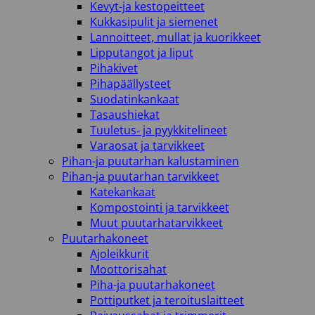
Kevyt-ja kestopeitteet
Kukkasipulit ja siemenet
Lannoitteet, mullat ja kuorikkeet
Lipputangot ja liput
Pihakivet
Pihapäällysteet
Suodatinkankaat
Tasaushiekat
Tuuletus- ja pyykkitelineet
Varaosat ja tarvikkeet
Pihan-ja puutarhan kalustaminen
Pihan-ja puutarhan tarvikkeet
Katekankaat
Kompostointi ja tarvikkeet
Muut puutarhatarvikkeet
Puutarhakoneet
Ajoleikkurit
Moottorisahat
Piha-ja puutarhakoneet
Pottiputket ja teroituslaitteet