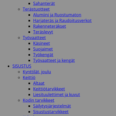
Sahanterät
Terästuotteet
Alumiini ja Ruostumaton
Harjateräs ja Raudoitusverkot
Rakenneteräkset
Teräslevyt
Työvaatteet
Käsineet
Suojaimet
Työkengät
Työvaatteet ja kengät
SISUSTUS
Kynttilät, joulu
Keittiö
Altaat
Keittiötarvikkeet
Liesituulettimet ja kuvut
Kodin tarvikkeet
Säilytysjärjestelmät
Sisustustarvikkeet