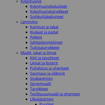
Kylpyhuone
Kylpyhuonekalusteet
Kylpyhuonetarvikkeet
Suihkutilakalusteet
Lämmitys
Kaminat ja takat
Kiukaat ja padat
Pelletit
Sähkölämmittimet
Tulisijatarvikkeet
Maalit, lakat ja liimat
Kitit ja tasoitteet
Liimat ja liisterit
Puhdistus ja ohenteet
Saumaus ja silikonit
Sisäkäyttöön
Spraymaalit
Tarvikkeet
Teollisuusmaalit ja ohenteet
Ulkokäyttöön
Puuöljyt