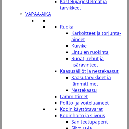
Kastelujärjestelmät ja
tarvikkeet
VAPAA-AIKA
Ruoka
Karkoitteet ja torjunta-
aineet
Kuivike
Lintujen ruokinta
Ruoat, rehut ja
lisäravinteet
Kaasusäiliöt ja nestekaasut
Kaasutarvikkeet ja
lämmittimet
Nestekaasu
Lämmittimet
Poltto- ja voiteluaineet
Kodin käyttötavarat
Kodinhoito ja siivous
Saniteettipaperit
Siivous-ja