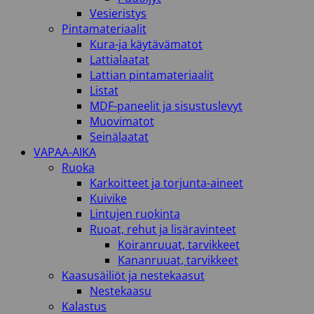
Vesieristys
Pintamateriaalit
Kura-ja käytävämatot
Lattialaatat
Lattian pintamateriaalit
Listat
MDF-paneelit ja sisustuslevyt
Muovimatot
Seinälaatat
VAPAA-AIKA
Ruoka
Karkoitteet ja torjunta-aineet
Kuivike
Lintujen ruokinta
Ruoat, rehut ja lisäravinteet
Koiranruuat, tarvikkeet
Kananruuat, tarvikkeet
Kaasusäiliöt ja nestekaasut
Nestekaasu
Kalastus