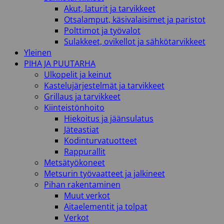
Akut, laturit ja tarvikkeet
Otsalamput, käsivalaisimet ja paristot
Polttimot ja työvalot
Sulakkeet, ovikellot ja sähkötarvikkeet
Yleinen
PIHA JA PUUTARHA
Ulkopelit ja keinut
Kastelujärjestelmät ja tarvikkeet
Grillaus ja tarvikkeet
Kiinteistönhoito
Hiekoitus ja jäänsulatus
Jäteastiat
Kodinturvatuotteet
Rappurallit
Metsätyökoneet
Metsurin työvaatteet ja jalkineet
Pihan rakentaminen
Muut verkot
Aitaelementit ja tolpat
Verkot