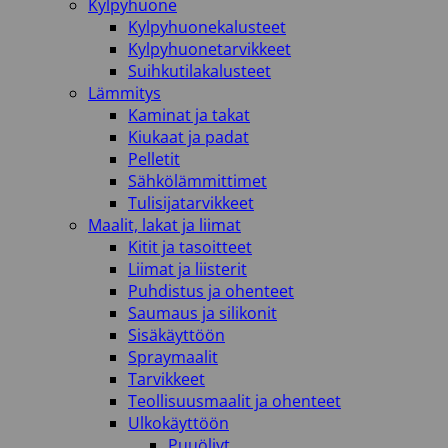
Kylpyhuone
Kylpyhuonekalusteet
Kylpyhuonetarvikkeet
Suihkutilakalusteet
Lämmitys
Kaminat ja takat
Kiukaat ja padat
Pelletit
Sähkölämmittimet
Tulisijatarvikkeet
Maalit, lakat ja liimat
Kitit ja tasoitteet
Liimat ja liisterit
Puhdistus ja ohenteet
Saumaus ja silikonit
Sisäkäyttöön
Spraymaalit
Tarvikkeet
Teollisuusmaalit ja ohenteet
Ulkokäyttöön
Puuöljyt