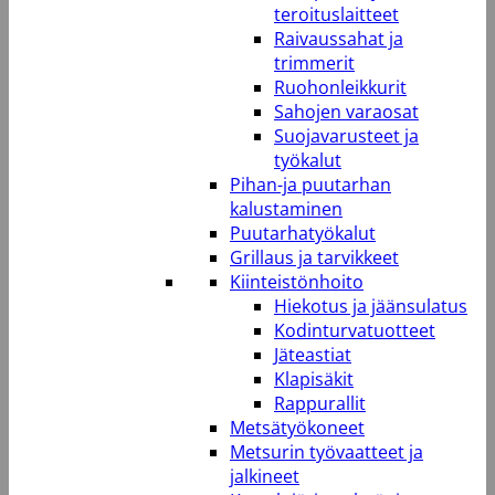
teroituslaitteet
Raivaussahat ja
trimmerit
Ruohonleikkurit
Sahojen varaosat
Suojavarusteet ja
työkalut
Pihan-ja puutarhan
kalustaminen
Puutarhatyökalut
Grillaus ja tarvikkeet
Kiinteistönhoito
Hiekotus ja jäänsulatus
Kodinturvatuotteet
Jäteastiat
Klapisäkit
Rappurallit
Metsätyökoneet
Metsurin työvaatteet ja
jalkineet