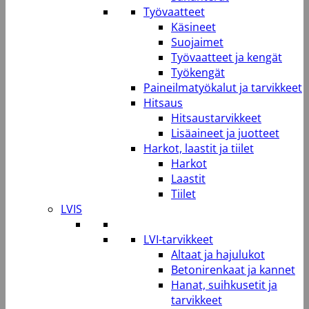
Työvaatteet
Käsineet
Suojaimet
Työvaatteet ja kengät
Työkengät
Paineilmatyökalut ja tarvikkeet
Hitsaus
Hitsaustarvikkeet
Lisäaineet ja juotteet
Harkot, laastit ja tiilet
Harkot
Laastit
Tiilet
LVIS
LVI-tarvikkeet
Altaat ja hajulukot
Betonirenkaat ja kannet
Hanat, suihkusetit ja
tarvikkeet