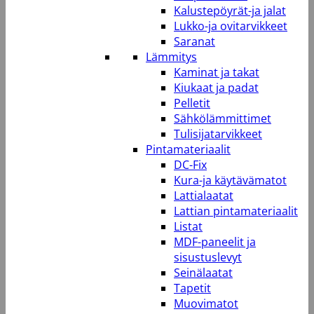
Kalustepöyrät-ja jalat
Lukko-ja ovitarvikkeet
Saranat
Lämmitys
Kaminat ja takat
Kiukaat ja padat
Pelletit
Sähkölämmittimet
Tulisijatarvikkeet
Pintamateriaalit
DC-Fix
Kura-ja käytävämatot
Lattialaatat
Lattian pintamateriaalit
Listat
MDF-paneelit ja
sisustuslevyt
Seinälaatat
Tapetit
Muovimatot