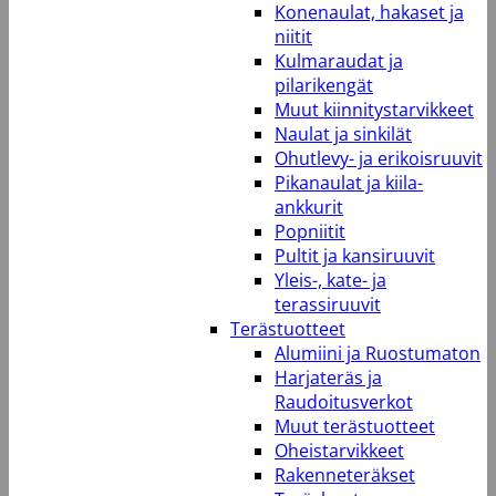
Konenaulat, hakaset ja
niitit
Kulmaraudat ja
pilarikengät
Muut kiinnitystarvikkeet
Naulat ja sinkilät
Ohutlevy- ja erikoisruuvit
Pikanaulat ja kiila-
ankkurit
Popniitit
Pultit ja kansiruuvit
Yleis-, kate- ja
terassiruuvit
Terästuotteet
Alumiini ja Ruostumaton
Harjateräs ja
Raudoitusverkot
Muut terästuotteet
Oheistarvikkeet
Rakenneteräkset