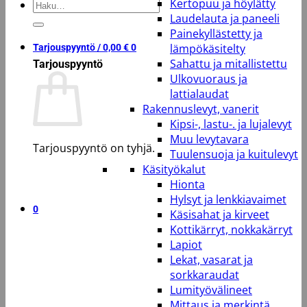
Kertopuu ja höylätty
Etsi:
Laudelauta ja paneeli
Painekyllästetty ja
lämpökäsitelty
Tarjouspyyntö /
0,00
€
0
Sahattu ja mitallistettu
Tarjouspyyntö
Ulkovuoraus ja
lattialaudat
Rakennuslevyt, vanerit
Kipsi-, lastu-. ja lujalevyt
Muu levytavara
Tarjouspyyntö on tyhjä.
Tuulensuoja ja kuitulevyt
Käsityökalut
Takaisin kauppaan
Hionta
Hylsyt ja lenkkiavaimet
0
Käsisahat ja kirveet
Kottikärryt, nokkakärryt
Lapiot
Lekat, vasarat ja
sorkkaraudat
Lumityövälineet
Mittaus ja merkintä