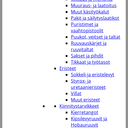
Muuraus- ja laatoitus
Muut käsityökalut
Pakit ja säilytyslaatikot
Puristimet ja
vaahtopistoolit
Puukot, veitset ja taltat
Ruuvauskärjet ja
ruuvitaltat
Sakset ja pihdit
Tikkaat ja työtasot
Eristeet
Sokkeli-ja eristelevyt
Styrox- ja
uretaanieristeet
Villat
Muut eristeet
Kiinnitystarvikkeet
Kierretangot
Kipsilevyruuvit ja
Hobauruuvit