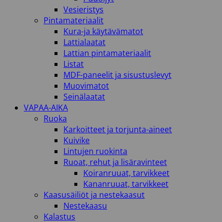
Vesieristys
Pintamateriaalit
Kura-ja käytävämatot
Lattialaatat
Lattian pintamateriaalit
Listat
MDF-paneelit ja sisustuslevyt
Muovimatot
Seinälaatat
VAPAA-AIKA
Ruoka
Karkoitteet ja torjunta-aineet
Kuivike
Lintujen ruokinta
Ruoat, rehut ja lisäravinteet
Koiranruuat, tarvikkeet
Kananruuat, tarvikkeet
Kaasusäiliöt ja nestekaasut
Nestekaasu
Kalastus