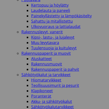
Kertopuu ja höylätty
Laudelauta ja paneeli
Painekyllästetty ja lämpökäsitelty
Sahattu ja mitallistettu
Ulkovuoraus ja lattialaudat
Rakennuslevyt, vanerit
Kipsi-, lastu-. ja lujalevyt
Muu levytavara
Tuulensuoja ja kuitulevyt
Rakennuspaperit ja muovit
Aluskatteet
Rakennusmuovit
Rakennuspaperit ja pahvit
Sähkötyökalut ja tarvikkeet
Hiomatarvikkeet
Teollisuusimurit ja pesurit
Klapikoneet
Poranterät
Akku- ja sähkötyökalut
Sähkötyökalutarvikkeet