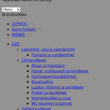
Brändivalikko
GYPROC
(7)
Saint-Gobain
(1)
WEBER
(1)
LVIS
Lämmitys, vesi ja viemäröinti
Pumput ja suodattimet
LVI-tarvikkeet
Altaat ja hajulukot
Hanat, suihkusetit ja tarvikkeet
Harmaavesisuodattimet
Ilmanvaihto
Luukut, liittimet ja tarvikkeet
Putket ja tarvikkeet
Viemäriputket ja osat
WC-istuimet ja kannet
Sähkötarvikkeet