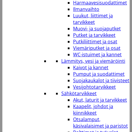
Harmaavesisuodattimet
Ilmanvaihto
Luukut, liittimet ja
tarvikkeet
Muovi- ja suojaputket
Putket ja tarvikkeet
Putkiliittimet ja osat
Viemäriputket ja osat
WC-istuimet ja kannet
Lämmitys, vesi ja viemäröinti
Kaivot ja kannet
Pumput ja suodattimet
Suojakaukalot ja tiivisteet
Vesijohtotarvikkeet
Sähkötarvikkeet
Akut, laturit ja tarvikkeet
Kaapelit, johdot ja
kiinnikkeet
Otsalamput,
käsivalaisimet ja paristot