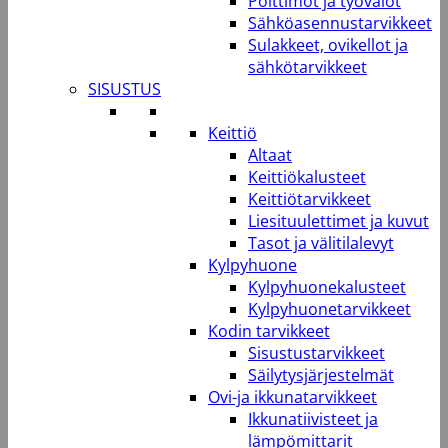
Polttimot ja työvalot
Sähköasennustarvikkeet
Sulakkeet, ovikellot ja
sähkötarvikkeet
SISUSTUS
Keittiö
Altaat
Keittiökalusteet
Keittiötarvikkeet
Liesituulettimet ja kuvut
Tasot ja välitilalevyt
Kylpyhuone
Kylpyhuonekalusteet
Kylpyhuonetarvikkeet
Kodin tarvikkeet
Sisustustarvikkeet
Säilytysjärjestelmät
Ovi-ja ikkunatarvikkeet
Ikkunatiivisteet ja
lämpömittarit