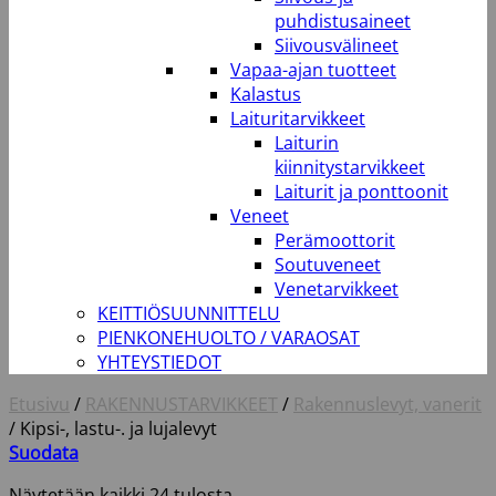
puhdistusaineet
Siivousvälineet
Vapaa-ajan tuotteet
Kalastus
Laituritarvikkeet
Laiturin
kiinnitystarvikkeet
Laiturit ja ponttoonit
Veneet
Perämoottorit
Soutuveneet
Venetarvikkeet
KEITTIÖSUUNNITTELU
PIENKONEHUOLTO / VARAOSAT
YHTEYSTIEDOT
Etusivu
/
RAKENNUSTARVIKKEET
/
Rakennuslevyt, vanerit
/
Kipsi-, lastu-. ja lujalevyt
Suodata
Näytetään kaikki 24 tulosta