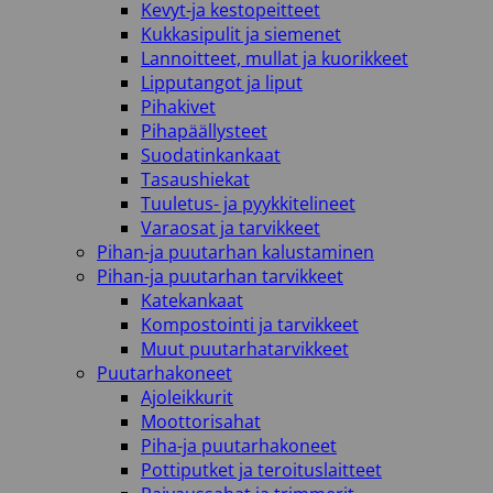
Kevyt-ja kestopeitteet
Kukkasipulit ja siemenet
Lannoitteet, mullat ja kuorikkeet
Lipputangot ja liput
Pihakivet
Pihapäällysteet
Suodatinkankaat
Tasaushiekat
Tuuletus- ja pyykkitelineet
Varaosat ja tarvikkeet
Pihan-ja puutarhan kalustaminen
Pihan-ja puutarhan tarvikkeet
Katekankaat
Kompostointi ja tarvikkeet
Muut puutarhatarvikkeet
Puutarhakoneet
Ajoleikkurit
Moottorisahat
Piha-ja puutarhakoneet
Pottiputket ja teroituslaitteet