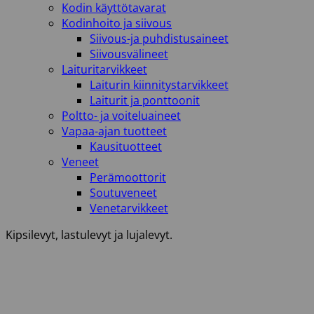
Kodin käyttötavarat
Kodinhoito ja siivous
Siivous-ja puhdistusaineet
Siivousvälineet
Laituritarvikkeet
Laiturin kiinnitystarvikkeet
Laiturit ja ponttoonit
Poltto- ja voiteluaineet
Vapaa-ajan tuotteet
Kausituotteet
Veneet
Perämoottorit
Soutuveneet
Venetarvikkeet
Kipsilevyt, lastulevyt ja lujalevyt.