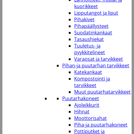
kuorikkeet
Lipputangot ja liput
Pihakivet
Pihapäällysteet
Suodatinkankaat
Tasaushiekat
Tuuletus- ja
pyykkitelineet
Varaosat ja tarvikkeet
Pihan-ja puutarhan tarvikkeet
Katekankaat
Kompostointi ja
tarvikkeet
Muut puutarhatarvikkeet
Puutarhakoneet
Ajoleikkurit
Hihnat
Moottorisahat
Piha-ja puutarhakoneet
Pottiputket ja