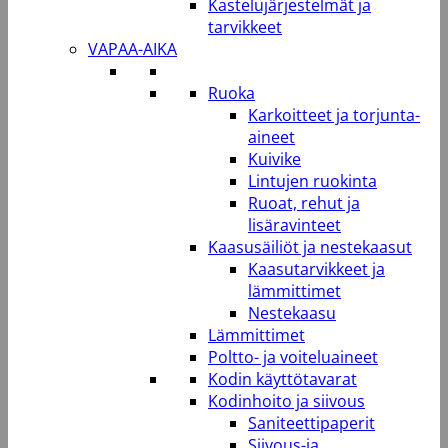
Kastelujärjestelmät ja
tarvikkeet
VAPAA-AIKA
Ruoka
Karkoitteet ja torjunta-
aineet
Kuivike
Lintujen ruokinta
Ruoat, rehut ja
lisäravinteet
Kaasusäiliöt ja nestekaasut
Kaasutarvikkeet ja
lämmittimet
Nestekaasu
Lämmittimet
Poltto- ja voiteluaineet
Kodin käyttötavarat
Kodinhoito ja siivous
Saniteettipaperit
Siivous-ja