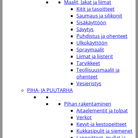
Maalit, lakat ja liimat
Kitit ja tasoitteet
Saumaus ja silikonit
Sisäkäyttöön
Sävytys
Puhdistus ja ohenteet
Ulkokäyttöön
Spraymaalit
Liimat ja liisterit
Tarvikkeet
Teollisuusmaalit ja
ohenteet
Vesieristys
PIHA- JA PUUTARHA
Pihan rakentaminen
Aitaelementit ja tolpat
Verkot
Kevyt-ja kestopeitteet
Kukkasipulit ja siemenet
Lannoitteet, mullat ja