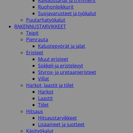
Raivaussahat ja trimmerit
Ruohonleikkurit
Suojavarusteet ja työkalut
Puutarhatyökalut
RAKENNUSTARVIKKEET
Teipit
Pienrauta
Kalustepyörät ja jalat
Eristeet
Muut eristeet
Sokkeli-ja eristelevyt
Styrox- ja uretaanieristeet
Villat
Harkot, laastit ja tiilet
Harkot
Laastit
Tiilet
Hitsaus
Hitsaustarvikkeet
Lisäaineet ja juotteet
Käsityökalut