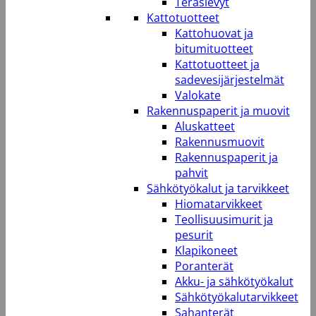
Teräslevyt
Kattotuotteet
Kattohuovat ja
bitumituotteet
Kattotuotteet ja
sadevesijärjestelmät
Valokate
Rakennuspaperit ja muovit
Aluskatteet
Rakennusmuovit
Rakennuspaperit ja
pahvit
Sähkötyökalut ja tarvikkeet
Hiomatarvikkeet
Teollisuusimurit ja
pesurit
Klapikoneet
Poranterät
Akku- ja sähkötyökalut
Sähkötyökalutarvikkeet
Sahanterät