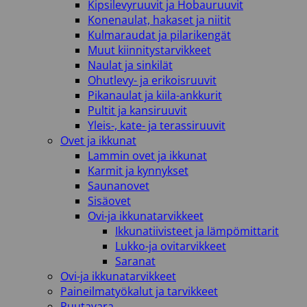
Kipsilevyruuvit ja Hobauruuvit
Konenaulat, hakaset ja niitit
Kulmaraudat ja pilarikengät
Muut kiinnitystarvikkeet
Naulat ja sinkilät
Ohutlevy- ja erikoisruuvit
Pikanaulat ja kiila-ankkurit
Pultit ja kansiruuvit
Yleis-, kate- ja terassiruuvit
Ovet ja ikkunat
Lammin ovet ja ikkunat
Karmit ja kynnykset
Saunanovet
Sisäovet
Ovi-ja ikkunatarvikkeet
Ikkunatiivisteet ja lämpömittarit
Lukko-ja ovitarvikkeet
Saranat
Ovi-ja ikkunatarvikkeet
Paineilmatyökalut ja tarvikkeet
Puutavara