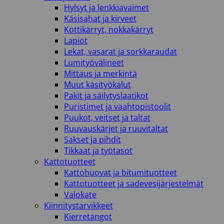
Hylsyt ja lenkkiavaimet
Käsisahat ja kirveet
Kottikärryt, nokkakärryt
Lapiot
Lekat, vasarat ja sorkkaraudat
Lumityövälineet
Mittaus ja merkintä
Muut käsityökalut
Pakit ja säilytyslaatikot
Puristimet ja vaahtopistoolit
Puukot, veitset ja taltat
Ruuvauskärjet ja ruuvitaltat
Sakset ja pihdit
Tikkaat ja työtasot
Kattotuotteet
Kattohuovat ja bitumituotteet
Kattotuotteet ja sadevesijärjestelmät
Valokate
Kiinnitystarvikkeet
Kierretangot