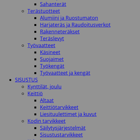
Sahanterät
Terästuotteet
Alumiini ja Ruostumaton
Harjateräs ja Raudoitusverkot
Rakenneteräkset
Teräslevyt
Työvaatteet
Käsineet
Suojaimet
Työkengät
Työvaatteet ja kengät
SISUSTUS
Kynttilät, joulu
Keittiö
Altaat
Keittiötarvikkeet
Liesituulettimet ja kuvut
Kodin tarvikkeet
Säilytysjärjestelmät
Sisustustarvikkeet