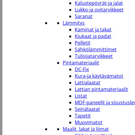
Kalustepöyrät-ja jalat
Lukko-ja ovitarvikkeet
Saranat
Lämmitys
Kaminat ja takat
Kiukaat ja padat
Pelletit
Sähkölämmittimet
Tulisijatarvikkeet
Pintamateriaalit
DC-Fix
Kura-ja käytävämatot
Lattialaatat
Lattian pintamateriaalit
Listat
MDF-paneelit ja sisustusle
Seinälaatat
Tapetit
Muovimatot
Maalit, lakat ja liimat