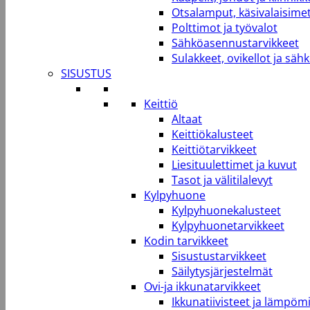
Otsalamput, käsivalaisimet
Polttimot ja työvalot
Sähköasennustarvikkeet
Sulakkeet, ovikellot ja säh
SISUSTUS
Keittiö
Altaat
Keittiökalusteet
Keittiötarvikkeet
Liesituulettimet ja kuvut
Tasot ja välitilalevyt
Kylpyhuone
Kylpyhuonekalusteet
Kylpyhuonetarvikkeet
Kodin tarvikkeet
Sisustustarvikkeet
Säilytysjärjestelmät
Ovi-ja ikkunatarvikkeet
Ikkunatiivisteet ja lämpömi