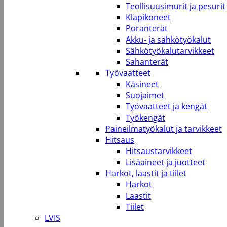
Teollisuusimurit ja pesurit
Klapikoneet
Poranterät
Akku- ja sähkötyökalut
Sähkötyökalutarvikkeet
Sahanterät
Työvaatteet
Käsineet
Suojaimet
Työvaatteet ja kengät
Työkengät
Paineilmatyökalut ja tarvikkeet
Hitsaus
Hitsaustarvikkeet
Lisäaineet ja juotteet
Harkot, laastit ja tiilet
Harkot
Laastit
Tiilet
LVIS