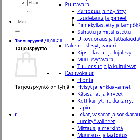
Etsi:
Puutavara
Kertopuu ja höylätty
Laudelauta ja paneeli
Etsi:
Painekyllästetty ja lämpökä
Sahattu ja mitallistettu
Ulkovuoraus ja lattialauda
Tarjouspyyntö /
0,00
€
0
Rakennuslevyt, vanerit
Tarjouspyyntö
Kipsi-, lastu-. ja lujalevyt
Muu levytavara
Tuulensuoja ja kuitulevyt
Käsityökalut
Hionta
Tarjouspyyntö on tyhjä.
Hylsyt ja lenkkiavaimet
Käsisahat ja kirveet
Kottikärryt, nokkakärryt
Takaisin kauppaan
Lapiot
Lekat, vasarat ja sorkkara
0
Lumityövälineet
Mittaus ja merkintä
Muuraus- ja laatoitus