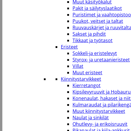
Muut käsityökalut
Pakit ja säilytyslaatikot
Puristimet ja vaahtopistool
Puukot, veitset ja taltat
Ruuvauskärjet ja ruuvitalt
Sakset ja pihdit
Tikkaat ja työtasot
Eristeet
Sokkeli-ja eristelevyt
Styrox- ja uretaanieristeet
Villat
Muut eristeet
Kiinnitystarvikkeet
Kierretangot
Kipsilevyruuvit ja Hobauru
Konenaulat, hakaset ja niit
Kulmaraudat ja pilarikeng
Muut kiinnitystarvikkeet
Naulat ja sinkilät
Ohutlevy- ja erikoisruuvit
Pikanaulat ja kiila-ankkurit