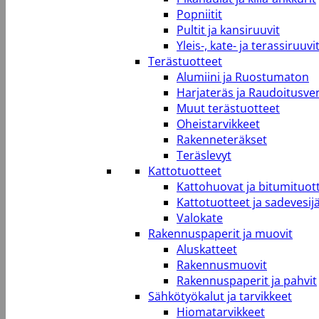
Popniitit
Pultit ja kansiruuvit
Yleis-, kate- ja terassiruuvi
Terästuotteet
Alumiini ja Ruostumaton
Harjateräs ja Raudoitusve
Muut terästuotteet
Oheistarvikkeet
Rakenneteräkset
Teräslevyt
Kattotuotteet
Kattohuovat ja bitumituot
Kattotuotteet ja sadevesij
Valokate
Rakennuspaperit ja muovit
Aluskatteet
Rakennusmuovit
Rakennuspaperit ja pahvit
Sähkötyökalut ja tarvikkeet
Hiomatarvikkeet