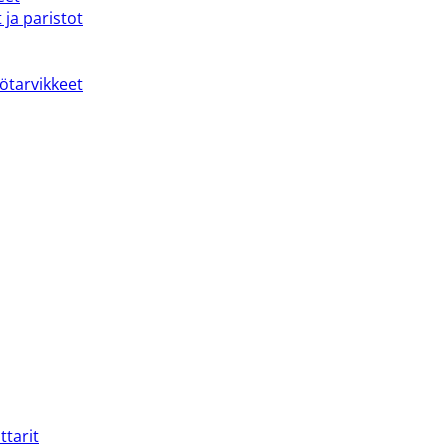
 ja paristot
kötarvikkeet
ttarit