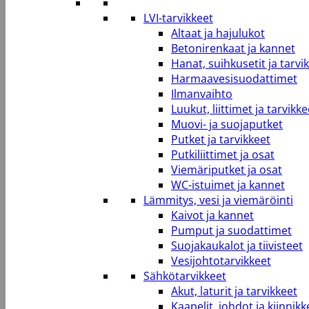
LVI-tarvikkeet
Altaat ja hajulukot
Betonirenkaat ja kannet
Hanat, suihkusetit ja tarvi
Harmaavesisuodattimet
Ilmanvaihto
Luukut, liittimet ja tarvikke
Muovi- ja suojaputket
Putket ja tarvikkeet
Putkiliittimet ja osat
Viemäriputket ja osat
WC-istuimet ja kannet
Lämmitys, vesi ja viemäröinti
Kaivot ja kannet
Pumput ja suodattimet
Suojakaukalot ja tiivisteet
Vesijohtotarvikkeet
Sähkötarvikkeet
Akut, laturit ja tarvikkeet
Kaapelit, johdot ja kiinnikk