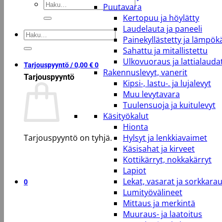
Etsi:
Puutavara
Kertopuu ja höylätty
Laudelauta ja paneeli
Etsi:
Painekyllästetty ja lämpökä
Sahattu ja mitallistettu
Ulkovuoraus ja lattialauda
Tarjouspyyntö /
0,00
€
0
Rakennuslevyt, vanerit
Tarjouspyyntö
Kipsi-, lastu-. ja lujalevyt
Muu levytavara
Tuulensuoja ja kuitulevyt
Käsityökalut
Hionta
Tarjouspyyntö on tyhjä.
Hylsyt ja lenkkiavaimet
Käsisahat ja kirveet
Kottikärryt, nokkakärryt
Takaisin kauppaan
Lapiot
Lekat, vasarat ja sorkkara
0
Lumityövälineet
Mittaus ja merkintä
Muuraus- ja laatoitus