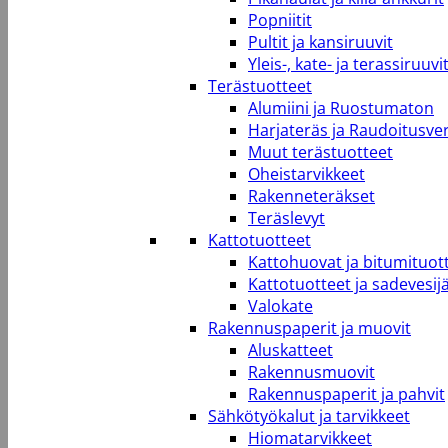
Popniitit
Pultit ja kansiruuvit
Yleis-, kate- ja terassiruuvi
Terästuotteet
Alumiini ja Ruostumaton
Harjateräs ja Raudoitusve
Muut terästuotteet
Oheistarvikkeet
Rakenneteräkset
Teräslevyt
Kattotuotteet
Kattohuovat ja bitumituot
Kattotuotteet ja sadevesij
Valokate
Rakennuspaperit ja muovit
Aluskatteet
Rakennusmuovit
Rakennuspaperit ja pahvit
Sähkötyökalut ja tarvikkeet
Hiomatarvikkeet