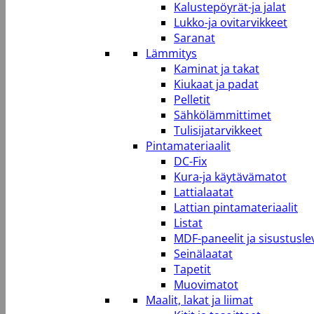
Kalustepöyrät-ja jalat
Lukko-ja ovitarvikkeet
Saranat
Lämmitys
Kaminat ja takat
Kiukaat ja padat
Pelletit
Sähkölämmittimet
Tulisijatarvikkeet
Pintamateriaalit
DC-Fix
Kura-ja käytävämatot
Lattialaatat
Lattian pintamateriaalit
Listat
MDF-paneelit ja sisustusle
Seinälaatat
Tapetit
Muovimatot
Maalit, lakat ja liimat