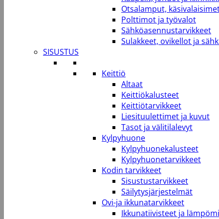
Otsalamput, käsivalaisimet
Polttimot ja työvalot
Sähköasennustarvikkeet
Sulakkeet, ovikellot ja säh
SISUSTUS
Keittiö
Altaat
Keittiökalusteet
Keittiötarvikkeet
Liesituulettimet ja kuvut
Tasot ja välitilalevyt
Kylpyhuone
Kylpyhuonekalusteet
Kylpyhuonetarvikkeet
Kodin tarvikkeet
Sisustustarvikkeet
Säilytysjärjestelmät
Ovi-ja ikkunatarvikkeet
Ikkunatiivisteet ja lämpömi