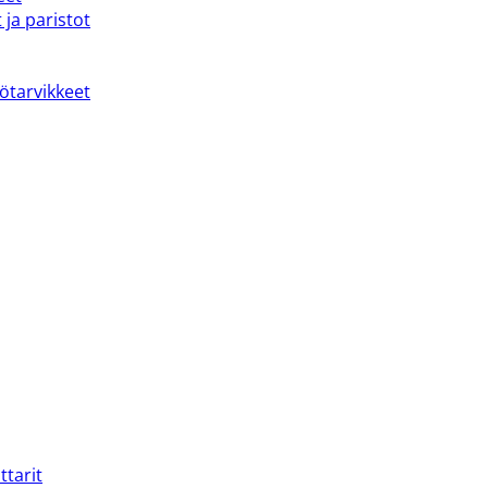
 ja paristot
kötarvikkeet
ttarit