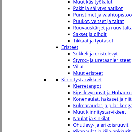
Muut käsityökalut
Pakit ja säilytyslaatikot
Puristimet ja vaahtopistool
Puukot, veitset ja taltat
Ruuvauskärjet ja ruuvitalt
Sakset ja pihdit
Tikkaat ja työtasot
Eristeet
Sokkeli-ja eristelevyt
Styrox- ja uretaanieristeet
Villat
Muut eristeet
Kiinnitystarvikkeet
Kierretangot
Kipsilevyruuvit ja Hobauru
Konenaulat, hakaset ja niit
Kulmaraudat ja pilarikeng
Muut kiinnitystarvikkeet
Naulat ja sinkilät
Ohutlevy- ja erikoisruuvit
Pikanaulat ja kiila-ankkurit