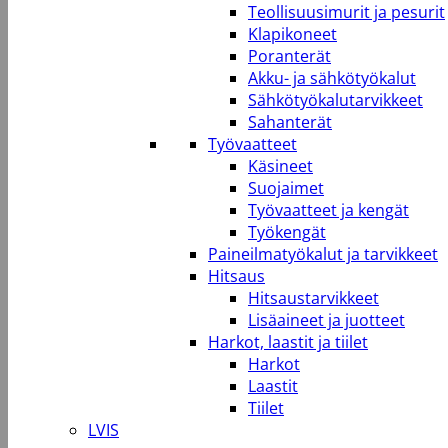
Teollisuusimurit ja pesurit
Klapikoneet
Poranterät
Akku- ja sähkötyökalut
Sähkötyökalutarvikkeet
Sahanterät
Työvaatteet
Käsineet
Suojaimet
Työvaatteet ja kengät
Työkengät
Paineilmatyökalut ja tarvikkeet
Hitsaus
Hitsaustarvikkeet
Lisäaineet ja juotteet
Harkot, laastit ja tiilet
Harkot
Laastit
Tiilet
LVIS