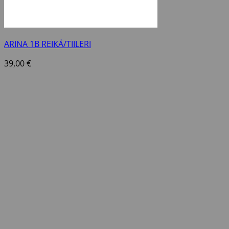
ARINA 1B REIKÄ/TIILERI
39,00
€