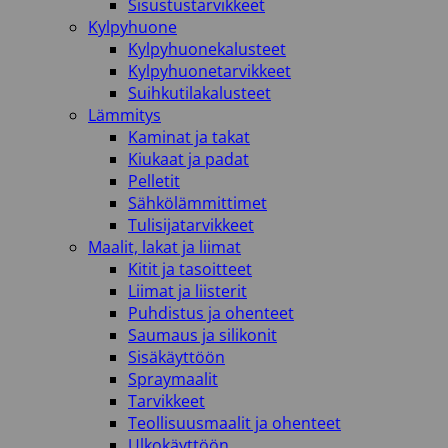
Sisustustarvikkeet
Kylpyhuone
Kylpyhuonekalusteet
Kylpyhuonetarvikkeet
Suihkutilakalusteet
Lämmitys
Kaminat ja takat
Kiukaat ja padat
Pelletit
Sähkölämmittimet
Tulisijatarvikkeet
Maalit, lakat ja liimat
Kitit ja tasoitteet
Liimat ja liisterit
Puhdistus ja ohenteet
Saumaus ja silikonit
Sisäkäyttöön
Spraymaalit
Tarvikkeet
Teollisuusmaalit ja ohenteet
Ulkokäyttöön