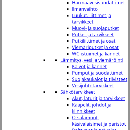
Harmaavesisuodattimet
Ilmanvaihto
Luukut, liittimet ja
tarvikkeet
Muovi- ja suojaputket
Putket ja tarvikkeet
Putkiliittimet ja osat
Viemäriputket ja osat
WC-istuimet ja kannet
Lämmitys, vesi ja viemäröinti
Kaivot ja kannet
Pumput ja suodattimet
Suojakaukalot ja tiivisteet
Vesijohtotarvikkeet
Sähkötarvikkeet
Akut, laturit ja tarvikkeet
Kaapelit, johdot ja
kiinnikkeet
Otsalamput,
käsivalaisimet ja paristot