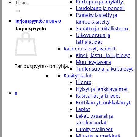
Kertopuu ja höylätty
Etsi:
Laudelauta ja paneeli
Painekyllästetty ja
lämpökäsitelty
Tarjouspyyntö /
0,00
€
0
Sahattu ja mitallistettu
Tarjouspyyntö
Ulkovuoraus ja
lattialaudat
Rakennuslevyt, vanerit
Kipsi-, lastu-. ja lujalevyt
Muu levytavara
Tarjouspyyntö on tyhjä.
Tuulensuoja ja kuitulevyt
Käsityökalut
Takaisin kauppaan
Hionta
Hylsyt ja lenkkiavaimet
0
Käsisahat ja kirveet
Kottikärryt, nokkakärryt
Lapiot
Lekat, vasarat ja
sorkkaraudat
Lumityövälineet
Mittaus ja merkintä