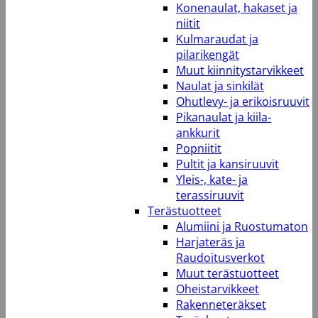
Konenaulat, hakaset ja
niitit
Kulmaraudat ja
pilarikengät
Muut kiinnitystarvikkeet
Naulat ja sinkilät
Ohutlevy- ja erikoisruuvit
Pikanaulat ja kiila-
ankkurit
Popniitit
Pultit ja kansiruuvit
Yleis-, kate- ja
terassiruuvit
Terästuotteet
Alumiini ja Ruostumaton
Harjateräs ja
Raudoitusverkot
Muut terästuotteet
Oheistarvikkeet
Rakenneteräkset