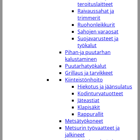
teroituslaitteet
Raivaussahat ja
trimmerit
Ruohonleikkurit
Sahojen varaosat
Suojavarusteet ja
työkalut
Pihan-ja puutarhan
kalustaminen
Puutarhatyökalut
Grillaus ja tarvikkeet
Kiinteistönhoito
Hiekotus ja jäänsulatus
Kodinturvatuotteet
Jäteastiat
Klapisäkit
Rappurallit
Metsätyökoneet
Metsurin työvaatteet ja
jalkineet