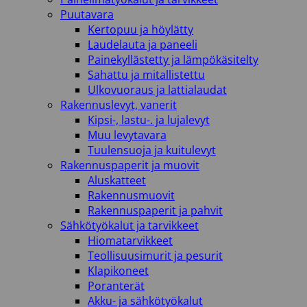
Puutavara
Kertopuu ja höylätty
Laudelauta ja paneeli
Painekyllästetty ja lämpökäsitelty
Sahattu ja mitallistettu
Ulkovuoraus ja lattialaudat
Rakennuslevyt, vanerit
Kipsi-, lastu-. ja lujalevyt
Muu levytavara
Tuulensuoja ja kuitulevyt
Rakennuspaperit ja muovit
Aluskatteet
Rakennusmuovit
Rakennuspaperit ja pahvit
Sähkötyökalut ja tarvikkeet
Hiomatarvikkeet
Teollisuusimurit ja pesurit
Klapikoneet
Poranterät
Akku- ja sähkötyökalut