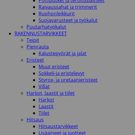
Pottiputket ja teroituslaitteet
Raivaussahat ja trimmerit
Ruohonleikkurit
Suojavarusteet ja työkalut
Puutarhatyökalut
RAKENNUSTARVIKKEET
Teipit
Pienrauta
Kalustepyörät ja jalat
Eristeet
Muut eristeet
Sokkeli-ja eristelevyt
Styrox- ja uretaanieristeet
Villat
Harkot, laastit ja tiilet
Harkot
Laastit
Tiilet
Hitsaus
Hitsaustarvikkeet
Lisäaineet ja juotteet