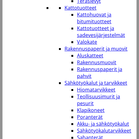
Teräslevyt
Kattotuotteet
Kattohuovat ja
bitumituotteet
Kattotuotteet ja
sadevesijärjestelmät
Valokate
Rakennuspaperit ja muovit
Aluskatteet
Rakennusmuovit
Rakennuspaperit ja
pahvit
Sähkötyökalut ja tarvikkeet
Hiomatarvikkeet
Teollisuusimurit ja
pesurit
Klapikoneet
Poranterät
Akku- ja sähkötyökalut
Sähkötyökalutarvikkeet
Sahanterät