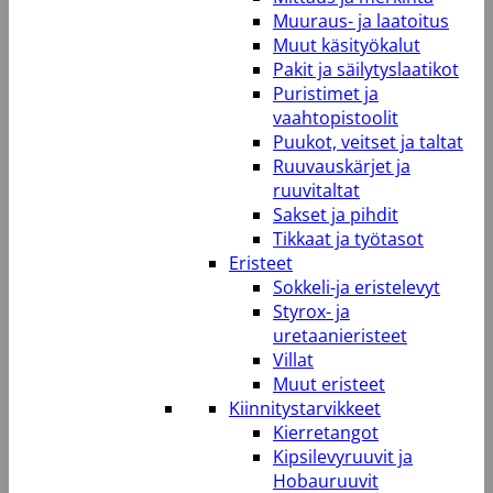
Muuraus- ja laatoitus
Muut käsityökalut
Pakit ja säilytyslaatikot
Puristimet ja
vaahtopistoolit
Puukot, veitset ja taltat
Ruuvauskärjet ja
ruuvitaltat
Sakset ja pihdit
Tikkaat ja työtasot
Eristeet
Sokkeli-ja eristelevyt
Styrox- ja
uretaanieristeet
Villat
Muut eristeet
Kiinnitystarvikkeet
Kierretangot
Kipsilevyruuvit ja
Hobauruuvit