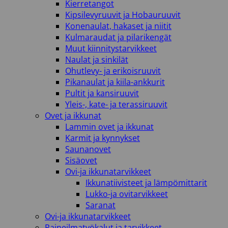
Kierretangot
Kipsilevyruuvit ja Hobauruuvit
Konenaulat, hakaset ja niitit
Kulmaraudat ja pilarikengät
Muut kiinnitystarvikkeet
Naulat ja sinkilät
Ohutlevy- ja erikoisruuvit
Pikanaulat ja kiila-ankkurit
Pultit ja kansiruuvit
Yleis-, kate- ja terassiruuvit
Ovet ja ikkunat
Lammin ovet ja ikkunat
Karmit ja kynnykset
Saunanovet
Sisäovet
Ovi-ja ikkunatarvikkeet
Ikkunatiivisteet ja lämpömittarit
Lukko-ja ovitarvikkeet
Saranat
Ovi-ja ikkunatarvikkeet
Paineilmatyökalut ja tarvikkeet