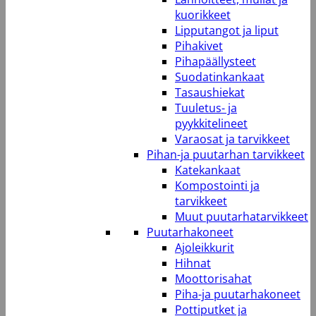
kuorikkeet
Lipputangot ja liput
Pihakivet
Pihapäällysteet
Suodatinkankaat
Tasaushiekat
Tuuletus- ja
pyykkitelineet
Varaosat ja tarvikkeet
Pihan-ja puutarhan tarvikkeet
Katekankaat
Kompostointi ja
tarvikkeet
Muut puutarhatarvikkeet
Puutarhakoneet
Ajoleikkurit
Hihnat
Moottorisahat
Piha-ja puutarhakoneet
Pottiputket ja