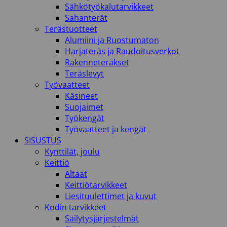
Sähkötyökalutarvikkeet
Sahanterät
Terästuotteet
Alumiini ja Ruostumaton
Harjateräs ja Raudoitusverkot
Rakenneteräkset
Teräslevyt
Työvaatteet
Käsineet
Suojaimet
Työkengät
Työvaatteet ja kengät
SISUSTUS
Kynttilät, joulu
Keittiö
Altaat
Keittiötarvikkeet
Liesituulettimet ja kuvut
Kodin tarvikkeet
Säilytysjärjestelmät