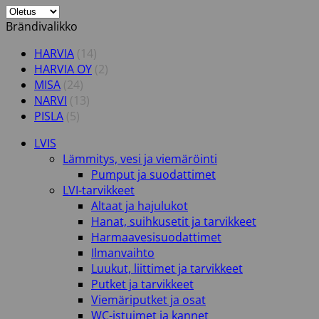
Brändivalikko
HARVIA
(14)
HARVIA OY
(2)
MISA
(24)
NARVI
(13)
PISLA
(5)
LVIS
Lämmitys, vesi ja viemäröinti
Pumput ja suodattimet
LVI-tarvikkeet
Altaat ja hajulukot
Hanat, suihkusetit ja tarvikkeet
Harmaavesisuodattimet
Ilmanvaihto
Luukut, liittimet ja tarvikkeet
Putket ja tarvikkeet
Viemäriputket ja osat
WC-istuimet ja kannet