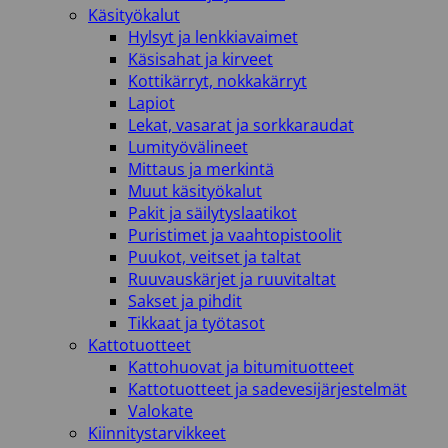
Käsityökalut
Hylsyt ja lenkkiavaimet
Käsisahat ja kirveet
Kottikärryt, nokkakärryt
Lapiot
Lekat, vasarat ja sorkkaraudat
Lumityövälineet
Mittaus ja merkintä
Muut käsityökalut
Pakit ja säilytyslaatikot
Puristimet ja vaahtopistoolit
Puukot, veitset ja taltat
Ruuvauskärjet ja ruuvitaltat
Sakset ja pihdit
Tikkaat ja työtasot
Kattotuotteet
Kattohuovat ja bitumituotteet
Kattotuotteet ja sadevesijärjestelmät
Valokate
Kiinnitystarvikkeet