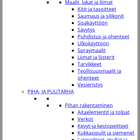
Maalit, lakat ja liimat
Kitit ja tasoitteet
Saumaus ja silikonit
Sisäkäyttöön
Sävytys
Puhdistus ja ohenteet
Ulkokäyttöön
Spraymaalit
Liimat ja liisterit
Tarvikkeet
Teollisuusmaalit ja
ohenteet
Vesieristys
PIHA- JA PUUTARHA
Pihan rakentaminen
Aitaelementit ja tolpat
Verkot
Kevyt-ja kestopeitteet
Kukkasipulit ja siemenet
Lannoitteet, mullat ja