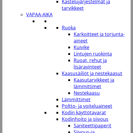
Kastelujärjestelmät ja
tarvikkeet
VAPAA-AIKA
Ruoka
Karkoitteet ja torjunta-
aineet
Kuivike
Lintujen ruokinta
Ruoat, rehut ja
lisäravinteet
Kaasusäiliöt ja nestekaasut
Kaasutarvikkeet ja
lämmittimet
Nestekaasu
Lämmittimet
Poltto- ja voiteluaineet
Kodin käyttötavarat
Kodinhoito ja siivous
Saniteettipaperit
Siivous-ja