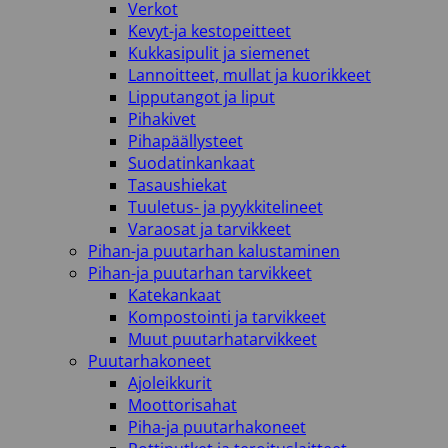
Verkot
Kevyt-ja kestopeitteet
Kukkasipulit ja siemenet
Lannoitteet, mullat ja kuorikkeet
Lipputangot ja liput
Pihakivet
Pihapäällysteet
Suodatinkankaat
Tasaushiekat
Tuuletus- ja pyykkitelineet
Varaosat ja tarvikkeet
Pihan-ja puutarhan kalustaminen
Pihan-ja puutarhan tarvikkeet
Katekankaat
Kompostointi ja tarvikkeet
Muut puutarhatarvikkeet
Puutarhakoneet
Ajoleikkurit
Moottorisahat
Piha-ja puutarhakoneet