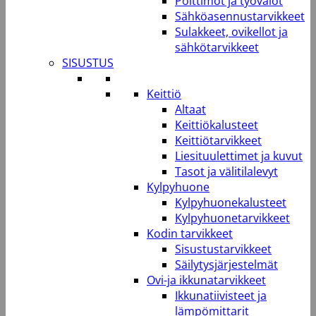
Polttimot ja työvalot
Sähköasennustarvikkeet
Sulakkeet, ovikellot ja
sähkötarvikkeet
SISUSTUS
Keittiö
Altaat
Keittiökalusteet
Keittiötarvikkeet
Liesituulettimet ja kuvut
Tasot ja välitilalevyt
Kylpyhuone
Kylpyhuonekalusteet
Kylpyhuonetarvikkeet
Kodin tarvikkeet
Sisustustarvikkeet
Säilytysjärjestelmät
Ovi-ja ikkunatarvikkeet
Ikkunatiivisteet ja
lämpömittarit