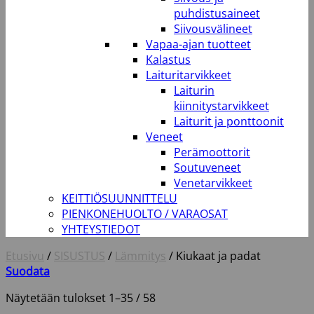
puhdistusaineet
Siivousvälineet
Vapaa-ajan tuotteet
Kalastus
Laituritarvikkeet
Laiturin
kiinnitystarvikkeet
Laiturit ja ponttoonit
Veneet
Perämoottorit
Soutuveneet
Venetarvikkeet
KEITTIÖSUUNNITTELU
PIENKONEHUOLTO / VARAOSAT
YHTEYSTIEDOT
Etusivu
/
SISUSTUS
/
Lämmitys
/
Kiukaat ja padat
Suodata
Näytetään tulokset 1–35 / 58