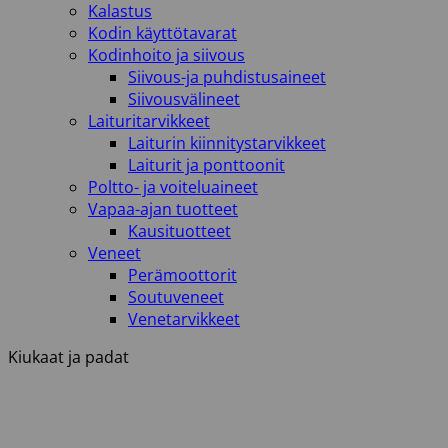
Kalastus
Kodin käyttötavarat
Kodinhoito ja siivous
Siivous-ja puhdistusaineet
Siivousvälineet
Laituritarvikkeet
Laiturin kiinnitystarvikkeet
Laiturit ja ponttoonit
Poltto- ja voiteluaineet
Vapaa-ajan tuotteet
Kausituotteet
Veneet
Perämoottorit
Soutuveneet
Venetarvikkeet
Kiukaat ja padat