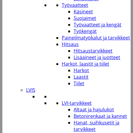
Työvaatteet
Käsineet
Suojaimet
Työvaatteet ja kengät
Työkengät
Paineilmatyökalut ja tarvikkeet
Hitsaus
Hitsaustarvikkeet
Lisäaineet ja juotteet
Harkot, laastit ja tiilet
Harkot
Laastit
Tiilet
LVIS
LVI-tarvikkeet
Altaat ja hajulukot
Betonirenkaat ja kannet
Hanat, suihkusetit ja
tarvikkeet