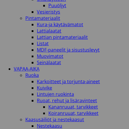
Puuöljyt
Vesieristys
Pintamateriaalit
Kura-ja käytävämatot
Lattialaatat
Lattian pintamateriaalit
Listat
MDF-paneelit ja sisustuslevyt
Muovimatot
Seinälaatat
VAPAA-AIKA
Ruoka
Karkoitteet ja torjunta-aineet
Kuivike
Lintujen ruokinta
Ruoat, rehut ja lisäravinteet
Kananruuat, tarvikkeet
Koiranruuat, tarvikkeet
Kaasusäiliöt ja nestekaasut
Nestekaasu