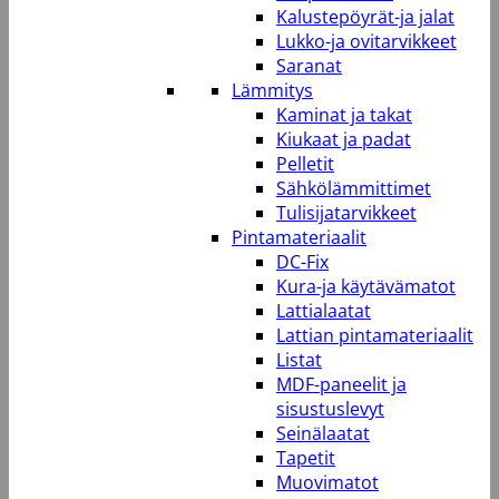
Kalustepöyrät-ja jalat
Lukko-ja ovitarvikkeet
Saranat
Lämmitys
Kaminat ja takat
Kiukaat ja padat
Pelletit
Sähkölämmittimet
Tulisijatarvikkeet
Pintamateriaalit
DC-Fix
Kura-ja käytävämatot
Lattialaatat
Lattian pintamateriaalit
Listat
MDF-paneelit ja
sisustuslevyt
Seinälaatat
Tapetit
Muovimatot