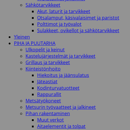
Sähkötarvikkeet
Akut, laturit ja tarvikkeet
Otsalamput, käsivalaisimet ja paristot
Polttimot ja työvalot
Sulakkeet, ovikellot ja sähkötarvikkeet
Yleinen
PIHA JA PUUTARHA
Ulkopelit ja keinut
Kastelujärjestelmät ja tarvikkeet
Grillaus ja tarvikkeet
Kiinteistönhoito
Hiekoitus ja jäänsulatus
Jäteastiat
Kodinturvatuotteet
Rappurallit
Metsätyökoneet
Metsurin työvaatteet ja jalkineet
Pihan rakentaminen
Muut verkot
Aitaelementit ja tolpat