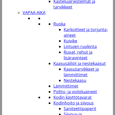
Kastelujärjestelmät ja
tarvikkeet
VAPAA-AIKA
Ruoka
Karkoitteet ja torjunta-
aineet
Kuivike
Lintujen ruokinta
Ruoat, rehut ja
lisäravinteet
Kaasusäiliöt ja nestekaasut
Kaasutarvikkeet ja
lämmittimet
Nestekaasu
Lämmittimet
Poltto- ja voiteluaineet
Kodin käyttötavarat
Kodinhoito ja siivous
Saniteettipaperit
Siivous-ja