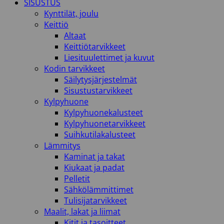
SISUSTUS
Kynttilät, joulu
Keittiö
Altaat
Keittiötarvikkeet
Liesituulettimet ja kuvut
Kodin tarvikkeet
Säilytysjärjestelmät
Sisustustarvikkeet
Kylpyhuone
Kylpyhuonekalusteet
Kylpyhuonetarvikkeet
Suihkutilakalusteet
Lämmitys
Kaminat ja takat
Kiukaat ja padat
Pelletit
Sähkölämmittimet
Tulisijatarvikkeet
Maalit, lakat ja liimat
Kitit ja tasoitteet