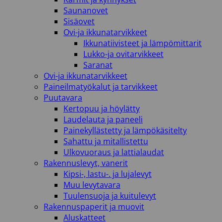
Saunanovet
Sisäovet
Ovi-ja ikkunatarvikkeet
Ikkunatiivisteet ja lämpömittarit
Lukko-ja ovitarvikkeet
Saranat
Ovi-ja ikkunatarvikkeet
Paineilmatyökalut ja tarvikkeet
Puutavara
Kertopuu ja höylätty
Laudelauta ja paneeli
Painekyllästetty ja lämpökäsitelty
Sahattu ja mitallistettu
Ulkovuoraus ja lattialaudat
Rakennuslevyt, vanerit
Kipsi-, lastu-. ja lujalevyt
Muu levytavara
Tuulensuoja ja kuitulevyt
Rakennuspaperit ja muovit
Aluskatteet