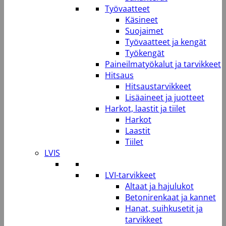
Työvaatteet
Käsineet
Suojaimet
Työvaatteet ja kengät
Työkengät
Paineilmatyökalut ja tarvikkeet
Hitsaus
Hitsaustarvikkeet
Lisäaineet ja juotteet
Harkot, laastit ja tiilet
Harkot
Laastit
Tiilet
LVIS
LVI-tarvikkeet
Altaat ja hajulukot
Betonirenkaat ja kannet
Hanat, suihkusetit ja
tarvikkeet