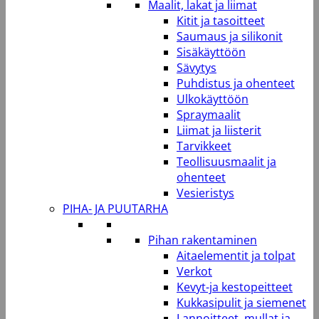
Maalit, lakat ja liimat
Kitit ja tasoitteet
Saumaus ja silikonit
Sisäkäyttöön
Sävytys
Puhdistus ja ohenteet
Ulkokäyttöön
Spraymaalit
Liimat ja liisterit
Tarvikkeet
Teollisuusmaalit ja
ohenteet
Vesieristys
PIHA- JA PUUTARHA
Pihan rakentaminen
Aitaelementit ja tolpat
Verkot
Kevyt-ja kestopeitteet
Kukkasipulit ja siemenet
Lannoitteet, mullat ja