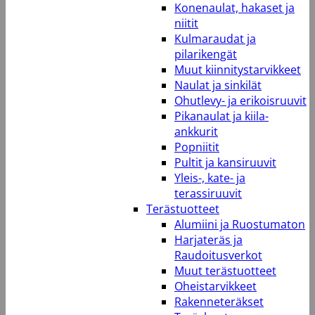
Konenaulat, hakaset ja
niitit
Kulmaraudat ja
pilarikengät
Muut kiinnitystarvikkeet
Naulat ja sinkilät
Ohutlevy- ja erikoisruuvit
Pikanaulat ja kiila-
ankkurit
Popniitit
Pultit ja kansiruuvit
Yleis-, kate- ja
terassiruuvit
Terästuotteet
Alumiini ja Ruostumaton
Harjateräs ja
Raudoitusverkot
Muut terästuotteet
Oheistarvikkeet
Rakenneteräkset