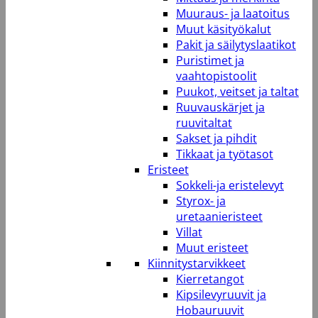
Muuraus- ja laatoitus
Muut käsityökalut
Pakit ja säilytyslaatikot
Puristimet ja
vaahtopistoolit
Puukot, veitset ja taltat
Ruuvauskärjet ja
ruuvitaltat
Sakset ja pihdit
Tikkaat ja työtasot
Eristeet
Sokkeli-ja eristelevyt
Styrox- ja
uretaanieristeet
Villat
Muut eristeet
Kiinnitystarvikkeet
Kierretangot
Kipsilevyruuvit ja
Hobauruuvit