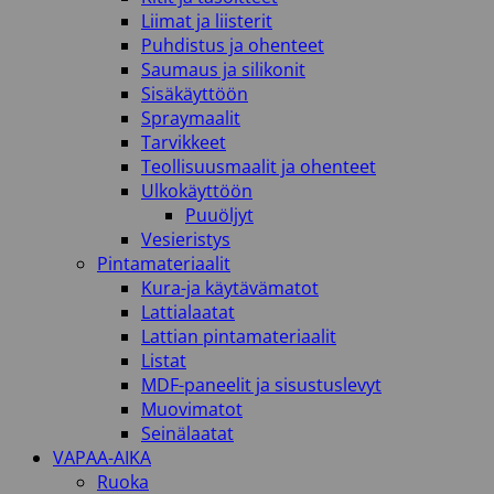
Liimat ja liisterit
Puhdistus ja ohenteet
Saumaus ja silikonit
Sisäkäyttöön
Spraymaalit
Tarvikkeet
Teollisuusmaalit ja ohenteet
Ulkokäyttöön
Puuöljyt
Vesieristys
Pintamateriaalit
Kura-ja käytävämatot
Lattialaatat
Lattian pintamateriaalit
Listat
MDF-paneelit ja sisustuslevyt
Muovimatot
Seinälaatat
VAPAA-AIKA
Ruoka