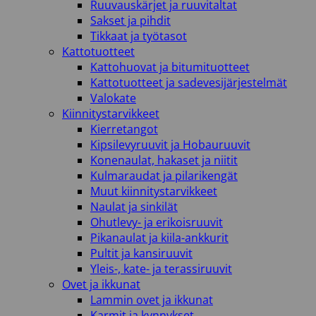
Ruuvauskärjet ja ruuvitaltat
Sakset ja pihdit
Tikkaat ja työtasot
Kattotuotteet
Kattohuovat ja bitumituotteet
Kattotuotteet ja sadevesijärjestelmät
Valokate
Kiinnitystarvikkeet
Kierretangot
Kipsilevyruuvit ja Hobauruuvit
Konenaulat, hakaset ja niitit
Kulmaraudat ja pilarikengät
Muut kiinnitystarvikkeet
Naulat ja sinkilät
Ohutlevy- ja erikoisruuvit
Pikanaulat ja kiila-ankkurit
Pultit ja kansiruuvit
Yleis-, kate- ja terassiruuvit
Ovet ja ikkunat
Lammin ovet ja ikkunat
Karmit ja kynnykset