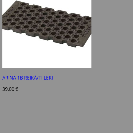
ARINA 1B REIKÄ/TIILERI
39,00
€