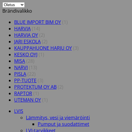
Brändivalikko
BLUE IMPORT BIM OY
(1)
HARVIA
(14)
HARVIA OY
(2)
JARI ESKOLA
(2)
KAUPPAHUONE HARJU OY
(3)
KESKO OYJ
(1)
MISA
(28)
NARVI
(13)
PISLA
(22)
PP-TUOTE
(3)
PROTEKTUM OY AB
(2)
RAPTOR
(1)
UTEMAN OY
(1)
LVIS
Lämmitys, vesi ja viemäröinti
Pumput ja suodattimet
LVI-tarvikkeet