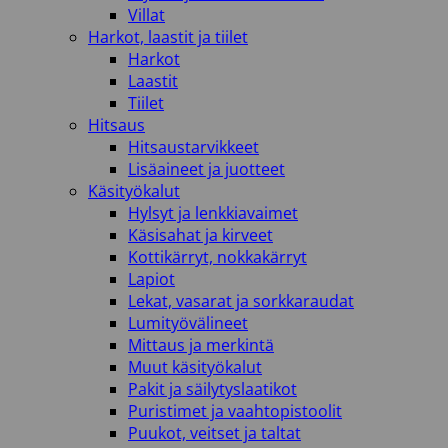
Villat
Harkot, laastit ja tiilet
Harkot
Laastit
Tiilet
Hitsaus
Hitsaustarvikkeet
Lisäaineet ja juotteet
Käsityökalut
Hylsyt ja lenkkiavaimet
Käsisahat ja kirveet
Kottikärryt, nokkakärryt
Lapiot
Lekat, vasarat ja sorkkaraudat
Lumityövälineet
Mittaus ja merkintä
Muut käsityökalut
Pakit ja säilytyslaatikot
Puristimet ja vaahtopistoolit
Puukot, veitset ja taltat