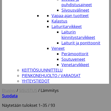
puhdistusaineet
Siivousvälineet
Vapaa-ajan tuotteet
Kalastus
Laituritarvikkeet
Laiturin
kiinnitystarvikkeet
Laiturit ja ponttoonit
Veneet
Perämoottorit
Soutuveneet
Venetarvikkeet
KEITTIÖSUUNNITTELU
PIENKONEHUOLTO / VARAOSAT
YHTEYSTIEDOT
Etusivu
/
SISUSTUS
/
Lämmitys
Suodata
Näytetään tulokset 1–35 / 93