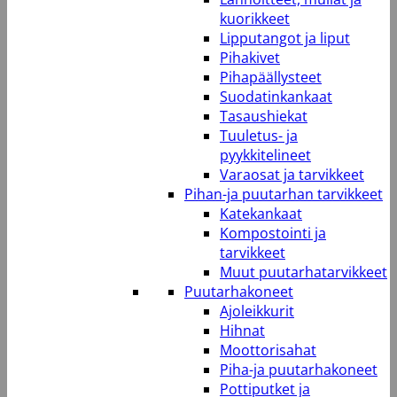
kuorikkeet
Lipputangot ja liput
Pihakivet
Pihapäällysteet
Suodatinkankaat
Tasaushiekat
Tuuletus- ja
pyykkitelineet
Varaosat ja tarvikkeet
Pihan-ja puutarhan tarvikkeet
Katekankaat
Kompostointi ja
tarvikkeet
Muut puutarhatarvikkeet
Puutarhakoneet
Ajoleikkurit
Hihnat
Moottorisahat
Piha-ja puutarhakoneet
Pottiputket ja