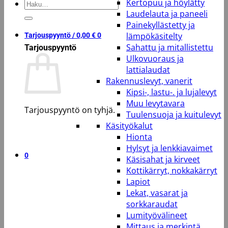
Kertopuu ja höylätty
Etsi:
Laudelauta ja paneeli
Painekyllästetty ja
lämpökäsitelty
Tarjouspyyntö /
0,00
€
0
Sahattu ja mitallistettu
Tarjouspyyntö
Ulkovuoraus ja
lattialaudat
Rakennuslevyt, vanerit
Kipsi-, lastu-. ja lujalevyt
Muu levytavara
Tarjouspyyntö on tyhjä.
Tuulensuoja ja kuitulevyt
Käsityökalut
Takaisin kauppaan
Hionta
Hylsyt ja lenkkiavaimet
0
Käsisahat ja kirveet
Kottikärryt, nokkakärryt
Lapiot
Lekat, vasarat ja
sorkkaraudat
Lumityövälineet
Mittaus ja merkintä