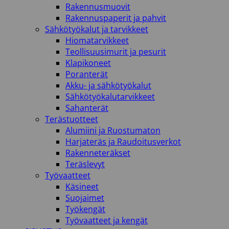
Rakennusmuovit
Rakennuspaperit ja pahvit
Sähkötyökalut ja tarvikkeet
Hiomatarvikkeet
Teollisuusimurit ja pesurit
Klapikoneet
Poranterät
Akku- ja sähkötyökalut
Sähkötyökalutarvikkeet
Sahanterät
Terästuotteet
Alumiini ja Ruostumaton
Harjateräs ja Raudoitusverkot
Rakenneteräkset
Teräslevyt
Työvaatteet
Käsineet
Suojaimet
Työkengät
Työvaatteet ja kengät