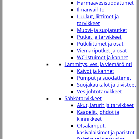
Harmaavesisuodattimet
Ilmanvaihto
Luukut, liittimet ja
tarvikkeet
Muovi- ja suojaputket
Putket ja tarvikkeet
Putkiliittimet ja osat
Viemäriputket ja osat
WC-istuimet ja kannet
Lämmitys, vesi ja viemäröinti
Kaivot ja kannet
Pumput ja suodattimet
Suojakaukalot ja tiivisteet
Vesijohtotarvikkeet
Sähkötarvikkeet
Akut, laturit ja tarvikkeet
Kaapelit, johdot ja
kiinnikkeet
Otsalamput,
käsivalaisimet ja paristot