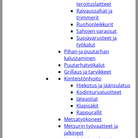
teroituslaitteet
Raivaussahat ja
trimmerit
Ruohonleikkurit
Sahojen varaosat
Suojavarusteet ja
työkalut
Pihan-ja puutarhan
kalustaminen
Puutarhatyökalut
Grillaus ja tarvikkeet
Kiinteistönhoito
Hiekotus ja jäänsulatus
Kodinturvatuotteet
Jäteastiat
Klapisäkit
Rappurallit
Metsätyökoneet
Metsurin työvaatteet ja
jalkineet