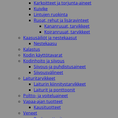
Karkoitteet ja torjunta-aineet
Kuivike
Lintujen ruokinta
Ruoat, rehut ja lisäravinteet
Kananruuat, tarvikkeet
Koiranruuat, tarvikkeet
Kaasusäiliöt ja nestekaasut
Nestekaasu
Kalastus
Kodin käyttötavarat
Kodinhoito ja siivous
Siivous-ja puhdistusaineet
Siivousvälineet
Laituritarvikkeet
Laiturin kiinnitystarvikkeet
Laiturit ja ponttoonit
Poltto- ja voiteluaineet
Vapaa-ajan tuotteet
Kausituotteet
Veneet