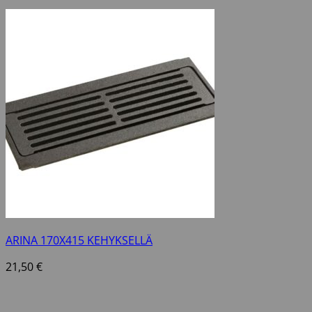
ARINA 170X415 KEHYKSELLÄ
21,50
€