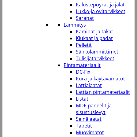
Kalustepöyrät-ja jalat
Lukko-ja ovitarvikkeet
Saranat
Lämmitys
Kaminat ja takat
Kiukaat ja padat
Pelletit
Sähkölämmittimet
Tulisijatarvikkeet
Pintamateriaalit
DC-Fix
Kura-ja käytävämatot
Lattialaatat
Lattian pintamateriaalit
Listat
MDF-paneelit ja
sisustuslevyt
Seinälaatat
Tapetit
Muovimatot