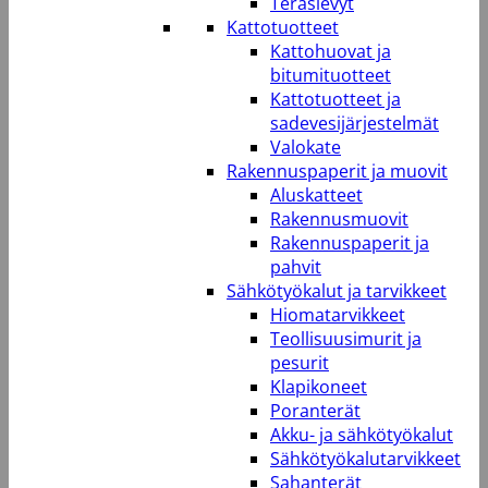
Teräslevyt
Kattotuotteet
Kattohuovat ja
bitumituotteet
Kattotuotteet ja
sadevesijärjestelmät
Valokate
Rakennuspaperit ja muovit
Aluskatteet
Rakennusmuovit
Rakennuspaperit ja
pahvit
Sähkötyökalut ja tarvikkeet
Hiomatarvikkeet
Teollisuusimurit ja
pesurit
Klapikoneet
Poranterät
Akku- ja sähkötyökalut
Sähkötyökalutarvikkeet
Sahanterät