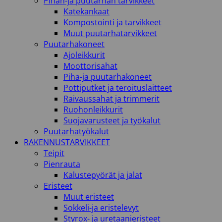
Pihan-ja puutarhan tarvikkeet
Katekankaat
Kompostointi ja tarvikkeet
Muut puutarhatarvikkeet
Puutarhakoneet
Ajoleikkurit
Moottorisahat
Piha-ja puutarhakoneet
Pottiputket ja teroituslaitteet
Raivaussahat ja trimmerit
Ruohonleikkurit
Suojavarusteet ja työkalut
Puutarhatyökalut
RAKENNUSTARVIKKEET
Teipit
Pienrauta
Kalustepyörät ja jalat
Eristeet
Muut eristeet
Sokkeli-ja eristelevyt
Styrox- ja uretaanieristeet