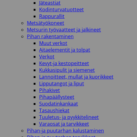
Jäteastiat
Kodinturvatuotteet
Rappurallit
Metsätyökoneet
Metsurin työvaatteet ja jalkineet
Pihan rakentaminen
Muut verkot
Aitaelementit ja tolpat
Verkot
Kevyt-ja kestopeitteet
Kukkasipulit ja siemenet
Lannoitteet, mullat ja kuorikkeet
Lipputangot ja liput
Pihakivet
Pihapäällysteet
Suodatinkankaat
Tasaushiekat
Tuuletus- ja pyykkitelineet
Varaosat ja tarvikkeet
Pihan-ja puutarhan kalustaminen