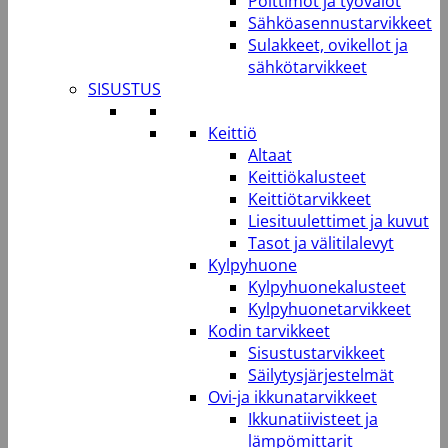
Polttimot ja työvalot
Sähköasennustarvikkeet
Sulakkeet, ovikellot ja
sähkötarvikkeet
SISUSTUS
Keittiö
Altaat
Keittiökalusteet
Keittiötarvikkeet
Liesituulettimet ja kuvut
Tasot ja välitilalevyt
Kylpyhuone
Kylpyhuonekalusteet
Kylpyhuonetarvikkeet
Kodin tarvikkeet
Sisustustarvikkeet
Säilytysjärjestelmät
Ovi-ja ikkunatarvikkeet
Ikkunatiivisteet ja
lämpömittarit