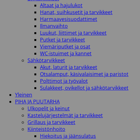
Altaat ja hajulukot
Hanat, suihkusetit ja tarvikkeet
Harmaavesisuodattimet
Ilmanvaihto
Luukut, liittimet ja tarvikkeet
Putket ja tarvikkeet
Viemäriputket ja osat
WC-istuimet ja kannet
Sähkötarvikkeet
Akut, laturit ja tarvikkeet
Otsalamput, käsivalaisimet ja paristot
Polttimot ja työvalot
Sulakkeet, ovikellot ja sähkötarvikkeet
Yleinen
PIHA JA PUUTARHA
Ulkopelit ja keinut
Kastelujärjestelmät ja tarvikkeet
Grillaus ja tarvikkeet
Kiinteistönhoito
Hiekoitus ja jäänsulatus