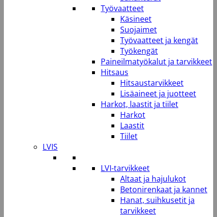
Työvaatteet
Käsineet
Suojaimet
Työvaatteet ja kengät
Työkengät
Paineilmatyökalut ja tarvikkeet
Hitsaus
Hitsaustarvikkeet
Lisäaineet ja juotteet
Harkot, laastit ja tiilet
Harkot
Laastit
Tiilet
LVIS
LVI-tarvikkeet
Altaat ja hajulukot
Betonirenkaat ja kannet
Hanat, suihkusetit ja
tarvikkeet