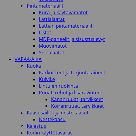
Pintamateriaalit
Kura-ja käytävämatot
Lattialaatat
Lattian pintamateriaalit
Listat
MDF-paneelit ja sisustuslevyt
Muovimatot
Seinälaatat
VAPAA-AIKA
Ruoka
Karkoitteet ja torjunta-aineet
Kuivike
Lintujen ruokinta
Ruoat, rehut ja lisäravinteet
Kananruuat, tarvikkeet
Koiranruuat, tarvikkeet
Kaasusäiliöt ja nestekaasut
Nestekaasu
Kalastus
Kodin käyttötavarat