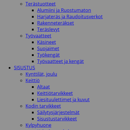
Terästuotteet
Alumiini ja Ruostumaton
Harjateräs ja Raudoitusverkot
Rakenneteräkset
Teräslevyt
Työvaatteet
Käsineet
Suojaimet
Työkengät
Työvaatteet ja kengät
SISUSTUS
Kynttilät, joulu
Keittiö
Altaat
Keittiötarvikkeet
Liesituulettimet ja kuvut
Kodin tarvikkeet
Säilytysjärjestelmät
Sisustustarvikkeet
Kylpyhuone