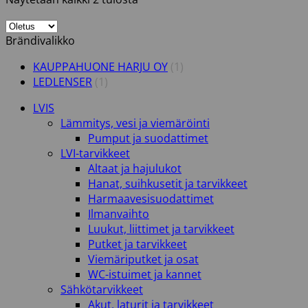
Brändivalikko
KAUPPAHUONE HARJU OY
(1)
LEDLENSER
(1)
LVIS
Lämmitys, vesi ja viemäröinti
Pumput ja suodattimet
LVI-tarvikkeet
Altaat ja hajulukot
Hanat, suihkusetit ja tarvikkeet
Harmaavesisuodattimet
Ilmanvaihto
Luukut, liittimet ja tarvikkeet
Putket ja tarvikkeet
Viemäriputket ja osat
WC-istuimet ja kannet
Sähkötarvikkeet
Akut, laturit ja tarvikkeet