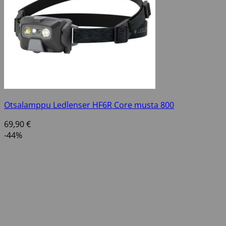
Otsalamppu Ledlenser HF6R Core musta 800
69,90
€
-44%