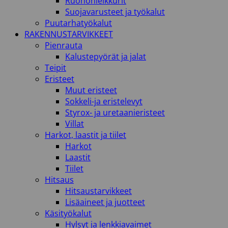
Ruohonleikkurit
Suojavarusteet ja työkalut
Puutarhatyökalut
RAKENNUSTARVIKKEET
Pienrauta
Kalustepyörät ja jalat
Teipit
Eristeet
Muut eristeet
Sokkeli-ja eristelevyt
Styrox- ja uretaanieristeet
Villat
Harkot, laastit ja tiilet
Harkot
Laastit
Tiilet
Hitsaus
Hitsaustarvikkeet
Lisäaineet ja juotteet
Käsityökalut
Hylsyt ja lenkkiavaimet