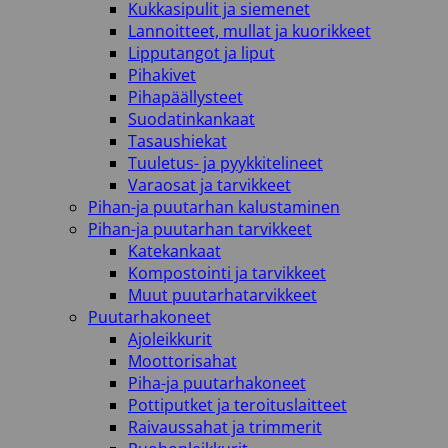
Kukkasipulit ja siemenet
Lannoitteet, mullat ja kuorikkeet
Lipputangot ja liput
Pihakivet
Pihapäällysteet
Suodatinkankaat
Tasaushiekat
Tuuletus- ja pyykkitelineet
Varaosat ja tarvikkeet
Pihan-ja puutarhan kalustaminen
Pihan-ja puutarhan tarvikkeet
Katekankaat
Kompostointi ja tarvikkeet
Muut puutarhatarvikkeet
Puutarhakoneet
Ajoleikkurit
Moottorisahat
Piha-ja puutarhakoneet
Pottiputket ja teroituslaitteet
Raivaussahat ja trimmerit