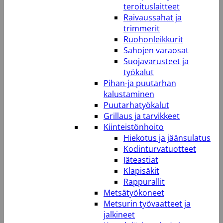
teroituslaitteet
Raivaussahat ja
trimmerit
Ruohonleikkurit
Sahojen varaosat
Suojavarusteet ja
työkalut
Pihan-ja puutarhan
kalustaminen
Puutarhatyökalut
Grillaus ja tarvikkeet
Kiinteistönhoito
Hiekotus ja jäänsulatus
Kodinturvatuotteet
Jäteastiat
Klapisäkit
Rappurallit
Metsätyökoneet
Metsurin työvaatteet ja
jalkineet