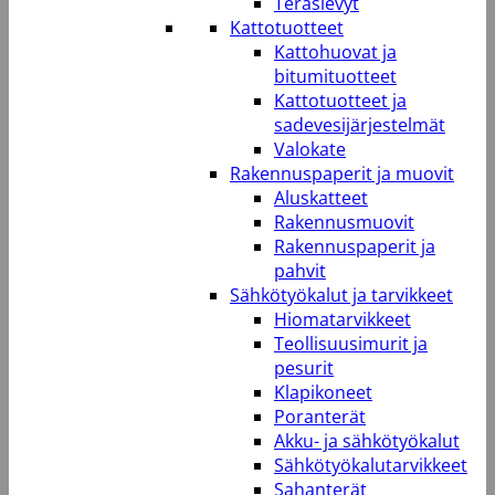
Teräslevyt
Kattotuotteet
Kattohuovat ja
bitumituotteet
Kattotuotteet ja
sadevesijärjestelmät
Valokate
Rakennuspaperit ja muovit
Aluskatteet
Rakennusmuovit
Rakennuspaperit ja
pahvit
Sähkötyökalut ja tarvikkeet
Hiomatarvikkeet
Teollisuusimurit ja
pesurit
Klapikoneet
Poranterät
Akku- ja sähkötyökalut
Sähkötyökalutarvikkeet
Sahanterät