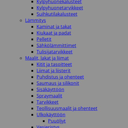
Kylpyhuonekalusteet
Kylpyhuonetarvikkeet
Suihkutilakalusteet
Lämmitys
Kaminat ja takat
Kiukaat ja padat
Pelletit
Sähkölämmittimet
Tulisijatarvikkeet
Maalit, lakat ja liimat
Kitit ja tasoitteet
Liimat ja liisterit
Puhdistus ja ohenteet
Saumaus ja silikonit
Sisäkäyttöön
Spraymaalit
Tarvikkeet
Teollisuusmaalit ja ohenteet
Ulkokäyttöön
Puuöljyt
Vesieristys