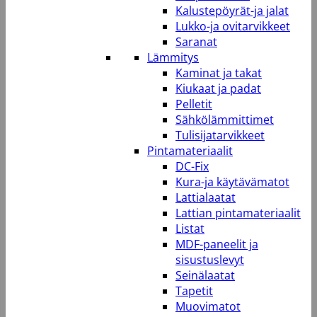
Kalustepöyrät-ja jalat
Lukko-ja ovitarvikkeet
Saranat
Lämmitys
Kaminat ja takat
Kiukaat ja padat
Pelletit
Sähkölämmittimet
Tulisijatarvikkeet
Pintamateriaalit
DC-Fix
Kura-ja käytävämatot
Lattialaatat
Lattian pintamateriaalit
Listat
MDF-paneelit ja
sisustuslevyt
Seinälaatat
Tapetit
Muovimatot