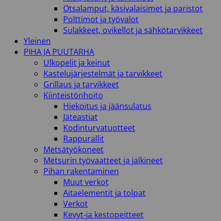
Otsalamput, käsivalaisimet ja paristot
Polttimot ja työvalot
Sulakkeet, ovikellot ja sähkötarvikkeet
Yleinen
PIHA JA PUUTARHA
Ulkopelit ja keinut
Kastelujärjestelmät ja tarvikkeet
Grillaus ja tarvikkeet
Kiinteistönhoito
Hiekoitus ja jäänsulatus
Jäteastiat
Kodinturvatuotteet
Rappurallit
Metsätyökoneet
Metsurin työvaatteet ja jalkineet
Pihan rakentaminen
Muut verkot
Aitaelementit ja tolpat
Verkot
Kevyt-ja kestopeitteet