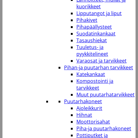
kuorikkeet
Lipputangot ja liput
Pihakivet
Pihapäällysteet
Suodatinkankaat
Tasaushiekat
Tuuletus- ja
pyykkitelineet
Varaosat ja tarvikkeet
Pihan-ja puutarhan tarvikkeet
Katekankaat
Kompostointi ja
tarvikkeet
Muut puutarhatarvikkeet
Puutarhakoneet
Ajoleikkurit
Hihnat
Moottorisahat
Piha-ja puutarhakoneet
Pottiputket ja