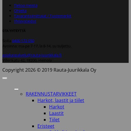
Tietoa meistä
Ohjeita
Tavarantoimittajat / Tuotemerkit
Yhteystiedot
OTA YHTEYTTÄ
Soita
0400 172 050
Avoinna: ma-pe 7-17, la 8-14, su suljettu.
asiakaspalvelu@rauta-juurikkala.fi
Villenkatu 42, 18200, Heinola
Copyright 2026 © 2019 Rauta-Juurikkala Oy
RAKENNUSTARVIKKEET
Harkot, laastit ja tiilet
Harkot
Laastit
Tiilet
Eristeet