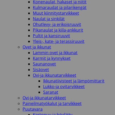
Konenaulat, hakaset ja niitit
Kulmaraudat ja pilarikengät
Muut kiinnitystarvikkeet
Naulat ja sinkilät
Ohutlevy- ja erikoisruuvit
Pikanaulat ja kiila-ankkurit
Pultit ja kansiruuvit
Yleis-, kate- ja terassiruuvit
Ovet ja ikkunat
Lammin ovet ja ikkunat
Karmit ja kynnykset
Saunanovet
Sisäovet
Ovi-ja ikkunatarvikkeet
Ikkunatiivisteet ja lämpömittarit
Lukko-ja ovitarvikkeet
Saranat
Ovi-ja ikkunatarvikkeet
Paineilmatyökalut ja tarvikkeet
Puutavara
Kertopuu ja höylätty