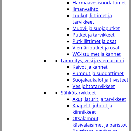
Harmaavesisuodattimet
Ilmanvaihto
Luukut, liittimet ja
tarvikkeet
Muovi- ja suojaputket
Putket ja tarvikkeet
Putkiliittimet ja osat
Viemäriputket ja osat
WC-istuimet ja kannet
Lämmitys, vesi ja viemäröinti
Kaivot ja kannet
Pumput ja suodattimet
Suojakaukalot ja tiivisteet
Vesijohtotarvikkeet
Sähkötarvikkeet
Akut, laturit ja tarvikkeet
Kaapelit, johdot ja
kiinnikkeet
Otsalamput,
käsivalaisimet ja paristot