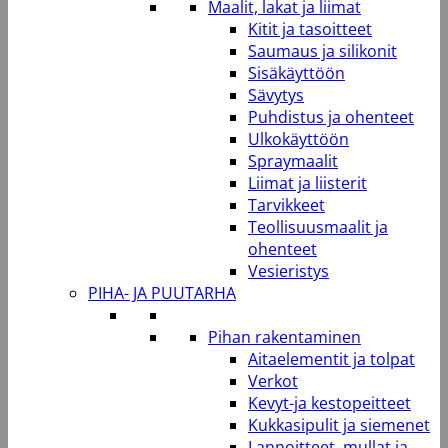
Maalit, lakat ja liimat
Kitit ja tasoitteet
Saumaus ja silikonit
Sisäkäyttöön
Sävytys
Puhdistus ja ohenteet
Ulkokäyttöön
Spraymaalit
Liimat ja liisterit
Tarvikkeet
Teollisuusmaalit ja
ohenteet
Vesieristys
PIHA- JA PUUTARHA
Pihan rakentaminen
Aitaelementit ja tolpat
Verkot
Kevyt-ja kestopeitteet
Kukkasipulit ja siemenet
Lannoitteet, mullat ja