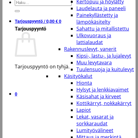
Kertopuu ja höylätty
Etsi:
Laudelauta ja paneeli
Painekyllästetty ja
lämpökäsitelty
Tarjouspyyntö /
0,00
€
0
Sahattu ja mitallistettu
Tarjouspyyntö
Ulkovuoraus ja
lattialaudat
Rakennuslevyt, vanerit
Kipsi-, lastu-. ja lujalevyt
Muu levytavara
Tarjouspyyntö on tyhjä.
Tuulensuoja ja kuitulevyt
Käsityökalut
Takaisin kauppaan
Hionta
Hylsyt ja lenkkiavaimet
0
Käsisahat ja kirveet
Kottikärryt, nokkakärryt
Lapiot
Lekat, vasarat ja
sorkkaraudat
Lumityövälineet
Mittaus ja merkintä