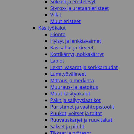
Sokkeli-ja eristelevyt
Styrox- ja uretaanieristeet
Villat
Muut eristeet
Käsityökalut
Hionta
Hylsyt ja lenkkiavaimet
Käsisahat ja kirveet
Kottikärryt, nokkakärryt
Lapiot
Lekat, vasarat ja sorkkaraudat
Lumityövälineet
Mittaus ja merkintä
Muuraus- ja laatoitus
Muut käsityökalut
Pakit ja säilytyslaatikot
Puristimet ja vaahtopistoolit
Puukot, veitset ja taltat
Ruuvauskärjet ja ruuvitaltat
Sakset ja pihdit
Tikkaat ja työtasot