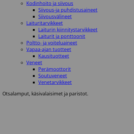
Kodinhoito ja siivous
Siivous-ja puhdistusaineet
Siivousvälineet
Laituritarvikkeet
Laiturin kiinnitystarvikkeet
Laiturit ja ponttoonit
Poltto- ja voiteluaineet
Vapaa-ajan tuotteet
Kausituotteet
Veneet
Perämoottorit
Soutuveneet
Venetarvikkeet
Otsalamput, käsivalaisimet ja paristot.