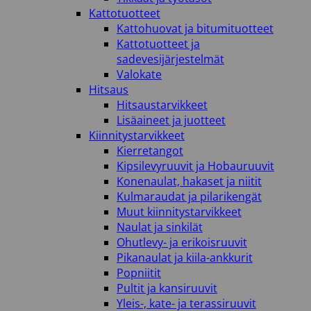
Kattotuotteet
Kattohuovat ja bitumituotteet
Kattotuotteet ja
sadevesijärjestelmät
Valokate
Hitsaus
Hitsaustarvikkeet
Lisäaineet ja juotteet
Kiinnitystarvikkeet
Kierretangot
Kipsilevyruuvit ja Hobauruuvit
Konenaulat, hakaset ja niitit
Kulmaraudat ja pilarikengät
Muut kiinnitystarvikkeet
Naulat ja sinkilät
Ohutlevy- ja erikoisruuvit
Pikanaulat ja kiila-ankkurit
Popniitit
Pultit ja kansiruuvit
Yleis-, kate- ja terassiruuvit