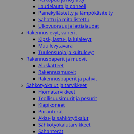
Laudelauta ja paneeli
Painekyllästetty ja lämpökäsitelty
Sahattu ja mitallistettu
Ulkovuoraus ja lattialaudat
Rakennuslevyt, vanerit
Kipsi-, lastu-. ja lujalevyt
Muu levytavara
Tuulensuoja ja kuitulevyt
Rakennuspaperit ja muovit
Aluskatteet
Rakennusmuovit
Rakennuspaperit ja pahvit
Sähkötyökalut ja tarvikkeet
Hiomatarvikkeet
Teollisuusimurit ja pesurit
Klapikoneet
Poranterät
Akku- ja sähkötyökalut
Sähkötyökalutarvikkeet
Sahanterät