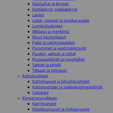
Käsisahat ja kirveet
Kottikärryt, nokkakärryt
Lapiot
Lekat, vasarat ja sorkkaraudat
Lumityövälineet
Mittaus ja merkintä
Muut käsityökalut
Pakit ja säilytyslaatikot
Puristimet ja vaahtopistoolit
Puukot, veitset ja taltat
Ruuvauskärjet ja ruuvitaltat
Sakset ja pihdit
Tikkaat ja työtasot
Kattotuotteet
Kattohuovat ja bitumituotteet
Kattotuotteet ja sadevesijärjestelmät
Valokate
Kiinnitystarvikkeet
Kierretangot
Kipsilevyruuvit ja Hobauruuvit