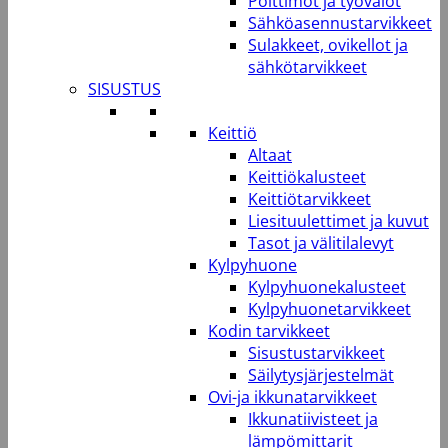
Polttimot ja työvalot
Sähköasennustarvikkeet
Sulakkeet, ovikellot ja
sähkötarvikkeet
SISUSTUS
Keittiö
Altaat
Keittiökalusteet
Keittiötarvikkeet
Liesituulettimet ja kuvut
Tasot ja välitilalevyt
Kylpyhuone
Kylpyhuonekalusteet
Kylpyhuonetarvikkeet
Kodin tarvikkeet
Sisustustarvikkeet
Säilytysjärjestelmät
Ovi-ja ikkunatarvikkeet
Ikkunatiivisteet ja
lämpömittarit