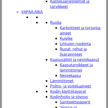
Kastelujärjestelmät ja
tarvikkeet
VAPAA-AIKA
Ruoka
Karkoitteet ja torjunta-
aineet
Kuivike
Lintujen ruokinta
Ruoat, rehut ja
lisäravinteet
Kaasusäiliöt ja nestekaasut
Kaasutarvikkeet ja
lämmittimet
Nestekaasu
Lämmittimet
Poltto- ja voiteluaineet
Kodin käyttötavarat
Kodinhoito ja siivous
Saniteettipaperit
Siivous-ja