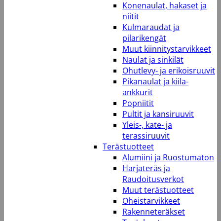
Konenaulat, hakaset ja
niitit
Kulmaraudat ja
pilarikengät
Muut kiinnitystarvikkeet
Naulat ja sinkilät
Ohutlevy- ja erikoisruuvit
Pikanaulat ja kiila-
ankkurit
Popniitit
Pultit ja kansiruuvit
Yleis-, kate- ja
terassiruuvit
Terästuotteet
Alumiini ja Ruostumaton
Harjateräs ja
Raudoitusverkot
Muut terästuotteet
Oheistarvikkeet
Rakenneteräkset