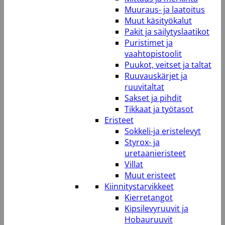
Muuraus- ja laatoitus
Muut käsityökalut
Pakit ja säilytyslaatikot
Puristimet ja
vaahtopistoolit
Puukot, veitset ja taltat
Ruuvauskärjet ja
ruuvitaltat
Sakset ja pihdit
Tikkaat ja työtasot
Eristeet
Sokkeli-ja eristelevyt
Styrox- ja
uretaanieristeet
Villat
Muut eristeet
Kiinnitystarvikkeet
Kierretangot
Kipsilevyruuvit ja
Hobauruuvit