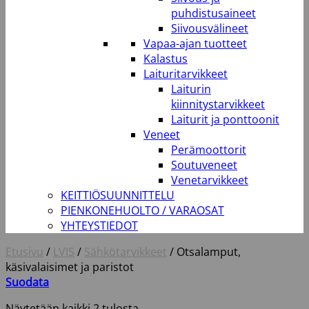
puhdistusaineet
Siivousvälineet
Vapaa-ajan tuotteet
Kalastus
Laituritarvikkeet
Laiturin
kiinnitystarvikkeet
Laiturit ja ponttoonit
Veneet
Perämoottorit
Soutuveneet
Venetarvikkeet
KEITTIÖSUUNNITTELU
PIENKONEHUOLTO / VARAOSAT
YHTEYSTIEDOT
Etusivu
/
LVIS
/
Sähkötarvikkeet
/
Otsalamput,
käsivalaisimet ja paristot
Suodata
Näytetään kaikki 2 tulosta