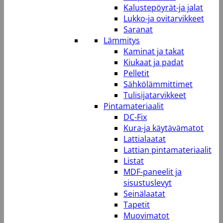
Kalustepöyrät-ja jalat
Lukko-ja ovitarvikkeet
Saranat
Lämmitys
Kaminat ja takat
Kiukaat ja padat
Pelletit
Sähkölämmittimet
Tulisijatarvikkeet
Pintamateriaalit
DC-Fix
Kura-ja käytävämatot
Lattialaatat
Lattian pintamateriaalit
Listat
MDF-paneelit ja
sisustuslevyt
Seinälaatat
Tapetit
Muovimatot