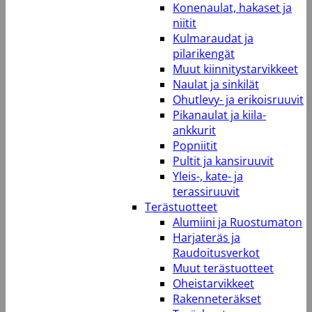
Konenaulat, hakaset ja
niitit
Kulmaraudat ja
pilarikengät
Muut kiinnitystarvikkeet
Naulat ja sinkilät
Ohutlevy- ja erikoisruuvit
Pikanaulat ja kiila-
ankkurit
Popniitit
Pultit ja kansiruuvit
Yleis-, kate- ja
terassiruuvit
Terästuotteet
Alumiini ja Ruostumaton
Harjateräs ja
Raudoitusverkot
Muut terästuotteet
Oheistarvikkeet
Rakenneteräkset