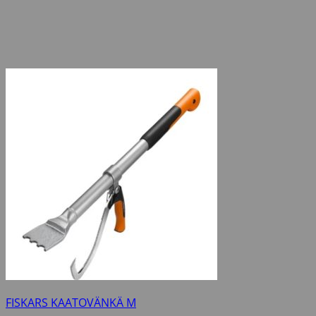
FISKARS KAATOVÄNKÄ M