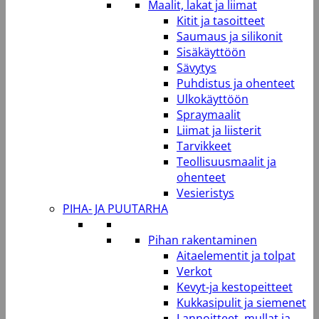
Maalit, lakat ja liimat
Kitit ja tasoitteet
Saumaus ja silikonit
Sisäkäyttöön
Sävytys
Puhdistus ja ohenteet
Ulkokäyttöön
Spraymaalit
Liimat ja liisterit
Tarvikkeet
Teollisuusmaalit ja
ohenteet
Vesieristys
PIHA- JA PUUTARHA
Pihan rakentaminen
Aitaelementit ja tolpat
Verkot
Kevyt-ja kestopeitteet
Kukkasipulit ja siemenet
Lannoitteet, mullat ja