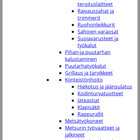
teroituslaitteet
Raivaussahat ja
trimmerit
Ruohonleikkurit
Sahojen varaosat
Suojavarusteet ja
työkalut
Pihan-ja puutarhan
kalustaminen
Puutarhatyökalut
Grillaus ja tarvikkeet
Kiinteistönhoito
Hiekotus ja jäänsulatus
Kodinturvatuotteet
Jäteastiat
Klapisäkit
Rappurallit
Metsätyökoneet
Metsurin työvaatteet ja
jalkineet