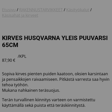
Etusivu
/
RAKENNUSTARVIKKEET
/
Käsityökalut
/
Käsisahat ja kirveet
KIRVES HUSQVARNA YLEIS PUUVARSI
65CM
/KPL
87,90
€
Sopiva kirves pienten puiden kaatoon, oksien karsintaan
ja pensaikkojen raivaamiseen. Pitkästä varresta saa hyvin
tehoa työhön.
Mukana nahkainen teräsuojus.
Terän turvallinen kiinnitys varteen on varmistettu
käyttämällä sekä puista että teräskiinnitystä.