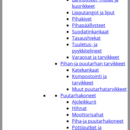
kuorikkeet
Lipputangot ja liput
Pihakivet
Pihapäällysteet
Suodatinkankaat
Tasaushiekat
Tuuletus- ja
pyykkitelineet
Varaosat ja tarvikkeet
Pihan-ja puutarhan tarvikkeet
Katekankaat
Kompostointi ja
tarvikkeet
Muut puutarhatarvikkeet
Puutarhakoneet
Ajoleikkurit
Hihnat
Moottorisahat
Piha-ja puutarhakoneet
Pottiputket ja