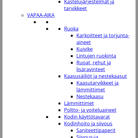
Kastelujärjestelmät ja
tarvikkeet
VAPAA-AIKA
Ruoka
Karkoitteet ja torjunta-
aineet
Kuivike
Lintujen ruokinta
Ruoat, rehut ja
lisäravinteet
Kaasusäiliöt ja nestekaasut
Kaasutarvikkeet ja
lämmittimet
Nestekaasu
Lämmittimet
Poltto- ja voiteluaineet
Kodin käyttötavarat
Kodinhoito ja siivous
Saniteettipaperit
Siivous-ja