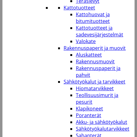
Teräslevyt
Kattotuotteet
Kattohuovat ja
bitumituotteet
Kattotuotteet ja
sadevesijärjestelmät
Valokate
Rakennuspaperit ja muovit
Aluskatteet
Rakennusmuovit
Rakennuspaperit ja
pahvit
Sähkötyökalut ja tarvikkeet
Hiomatarvikkeet
Teollisuusimurit ja
pesurit
Klapikoneet
Poranterät
Akku- ja sähkötyökalut
Sähkötyökalutarvikkeet
Sahanterät