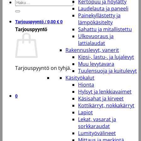
Kertopuu ja höylätty
Etsi:
Laudelauta ja paneeli
Painekyllästetty ja
lämpökäsitelty
Tarjouspyyntö /
0,00
€
0
Sahattu ja mitallistettu
Tarjouspyyntö
Ulkovuoraus ja
lattialaudat
Rakennuslevyt, vanerit
Kipsi-, lastu-. ja lujalevyt
Muu levytavara
Tarjouspyyntö on tyhjä.
Tuulensuoja ja kuitulevyt
Käsityökalut
Takaisin kauppaan
Hionta
Hylsyt ja lenkkiavaimet
0
Käsisahat ja kirveet
Kottikärryt, nokkakärryt
Lapiot
Lekat, vasarat ja
sorkkaraudat
Lumityövälineet
Mittaus ja merkintä