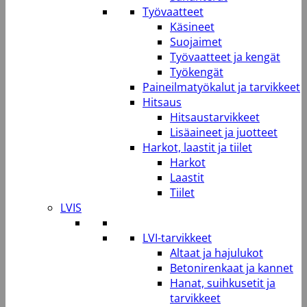
Työvaatteet
Käsineet
Suojaimet
Työvaatteet ja kengät
Työkengät
Paineilmatyökalut ja tarvikkeet
Hitsaus
Hitsaustarvikkeet
Lisäaineet ja juotteet
Harkot, laastit ja tiilet
Harkot
Laastit
Tiilet
LVIS
LVI-tarvikkeet
Altaat ja hajulukot
Betonirenkaat ja kannet
Hanat, suihkusetit ja
tarvikkeet