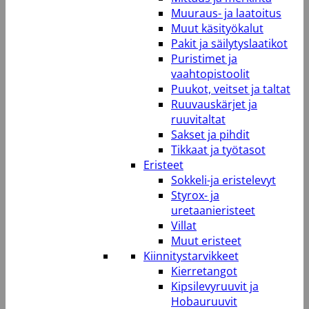
Muuraus- ja laatoitus
Muut käsityökalut
Pakit ja säilytyslaatikot
Puristimet ja
vaahtopistoolit
Puukot, veitset ja taltat
Ruuvauskärjet ja
ruuvitaltat
Sakset ja pihdit
Tikkaat ja työtasot
Eristeet
Sokkeli-ja eristelevyt
Styrox- ja
uretaanieristeet
Villat
Muut eristeet
Kiinnitystarvikkeet
Kierretangot
Kipsilevyruuvit ja
Hobauruuvit