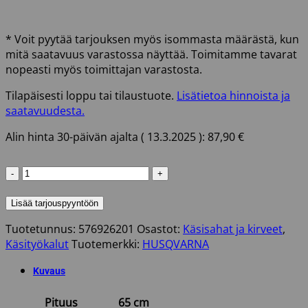
* Voit pyytää tarjouksen myös isommasta määrästä, kun
mitä saatavuus varastossa näyttää. Toimitamme tavarat
nopeasti myös toimittajan varastosta.
Tilapäisesti loppu tai tilaustuote.
Lisätietoa hinnoista ja
saatavuudesta.
Alin hinta 30-päivän ajalta (
13.3.2025
):
87,90
€
KIRVES
HUSQVARNA
YLEIS
Lisää tarjouspyyntöön
PUUVARSI
Tuotetunnus:
576926201
Osastot:
Käsisahat ja kirveet
,
65CM
Käsityökalut
Tuotemerkki:
HUSQVARNA
määrä
Kuvaus
Pituus
65 cm