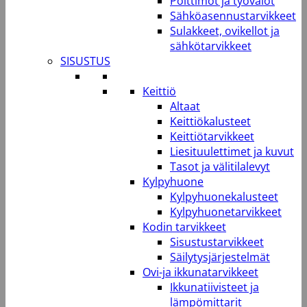
Polttimot ja työvalot
Sähköasennustarvikkeet
Sulakkeet, ovikellot ja
sähkötarvikkeet
SISUSTUS
Keittiö
Altaat
Keittiökalusteet
Keittiötarvikkeet
Liesituulettimet ja kuvut
Tasot ja välitilalevyt
Kylpyhuone
Kylpyhuonekalusteet
Kylpyhuonetarvikkeet
Kodin tarvikkeet
Sisustustarvikkeet
Säilytysjärjestelmät
Ovi-ja ikkunatarvikkeet
Ikkunatiivisteet ja
lämpömittarit