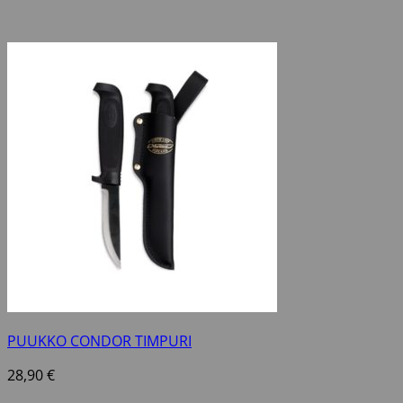
PUUKKO CONDOR TIMPURI
28,90
€