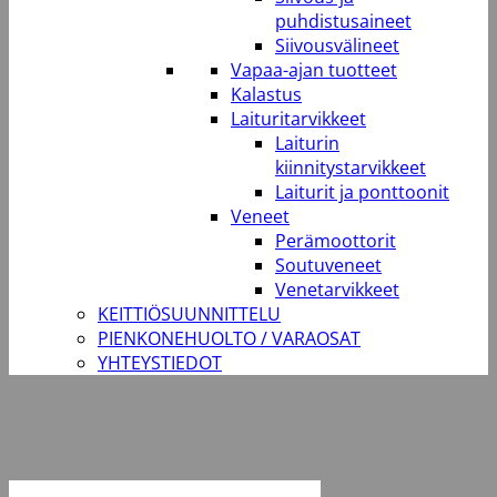
puhdistusaineet
Siivousvälineet
Vapaa-ajan tuotteet
Kalastus
Laituritarvikkeet
Laiturin
kiinnitystarvikkeet
Laiturit ja ponttoonit
Veneet
Perämoottorit
Soutuveneet
Venetarvikkeet
KEITTIÖSUUNNITTELU
PIENKONEHUOLTO / VARAOSAT
YHTEYSTIEDOT