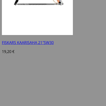
FISKARS KAARISAHA 21″SW30
19,20
€