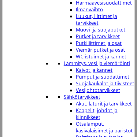
Harmaavesisuodattimet
Ilmanvaihto
Luukut, liittimet ja
tarvikkeet
Muovi- ja suojaputket
Putket ja tarvikkeet
Putkiliittimet ja osat
Viemäriputket ja osat
WC-istuimet ja kannet
Lämmitys, vesi ja viemäröinti
Kaivot ja kannet
Pumput ja suodattimet
Suojakaukalot ja tiivisteet
Vesijohtotarvikkeet
Sähkötarvikkeet
Akut, laturit ja tarvikkeet
Kaapelit, johdot ja
kiinnikkeet
Otsalamput,
käsivalaisimet ja paristot