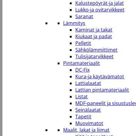
Kalustepöyrät-ja jalat
Lukko-ja ovitarvikkeet
Saranat
Lämmitys
Kaminat ja takat
Kiukaat ja padat
Pelletit
Sähkölämmittimet
Tulisijatarvikkeet
Pintamateriaalit
DC-Fix
Kura-ja käytävämatot
Lattialaatat
Lattian pintamateriaalit
Listat
MDF-paneelit ja sisustusle
Seinälaatat
Tapetit
Muovimatot
Maalit, lakat ja liimat