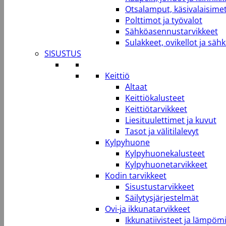
Otsalamput, käsivalaisimet
Polttimot ja työvalot
Sähköasennustarvikkeet
Sulakkeet, ovikellot ja säh
SISUSTUS
Keittiö
Altaat
Keittiökalusteet
Keittiötarvikkeet
Liesituulettimet ja kuvut
Tasot ja välitilalevyt
Kylpyhuone
Kylpyhuonekalusteet
Kylpyhuonetarvikkeet
Kodin tarvikkeet
Sisustustarvikkeet
Säilytysjärjestelmät
Ovi-ja ikkunatarvikkeet
Ikkunatiivisteet ja lämpömi