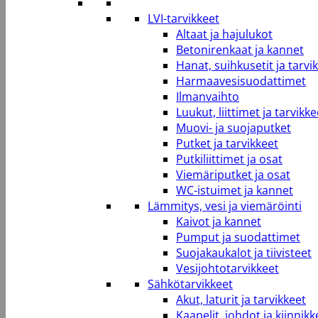
LVI-tarvikkeet
Altaat ja hajulukot
Betonirenkaat ja kannet
Hanat, suihkusetit ja tarvi
Harmaavesisuodattimet
Ilmanvaihto
Luukut, liittimet ja tarvikke
Muovi- ja suojaputket
Putket ja tarvikkeet
Putkiliittimet ja osat
Viemäriputket ja osat
WC-istuimet ja kannet
Lämmitys, vesi ja viemäröinti
Kaivot ja kannet
Pumput ja suodattimet
Suojakaukalot ja tiivisteet
Vesijohtotarvikkeet
Sähkötarvikkeet
Akut, laturit ja tarvikkeet
Kaapelit, johdot ja kiinnikk