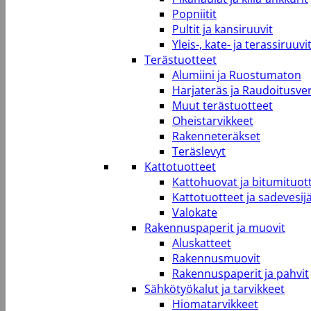
Popniitit
Pultit ja kansiruuvit
Yleis-, kate- ja terassiruuvi
Terästuotteet
Alumiini ja Ruostumaton
Harjateräs ja Raudoitusve
Muut terästuotteet
Oheistarvikkeet
Rakenneteräkset
Teräslevyt
Kattotuotteet
Kattohuovat ja bitumituot
Kattotuotteet ja sadevesij
Valokate
Rakennuspaperit ja muovit
Aluskatteet
Rakennusmuovit
Rakennuspaperit ja pahvit
Sähkötyökalut ja tarvikkeet
Hiomatarvikkeet