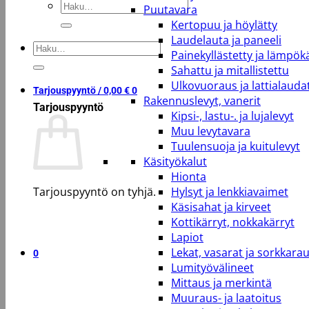
Etsi:
Puutavara
Kertopuu ja höylätty
Laudelauta ja paneeli
Etsi:
Painekyllästetty ja lämpökä
Sahattu ja mitallistettu
Ulkovuoraus ja lattialauda
Tarjouspyyntö /
0,00
€
0
Rakennuslevyt, vanerit
Tarjouspyyntö
Kipsi-, lastu-. ja lujalevyt
Muu levytavara
Tuulensuoja ja kuitulevyt
Käsityökalut
Hionta
Tarjouspyyntö on tyhjä.
Hylsyt ja lenkkiavaimet
Käsisahat ja kirveet
Kottikärryt, nokkakärryt
Takaisin kauppaan
Lapiot
Lekat, vasarat ja sorkkara
0
Lumityövälineet
Mittaus ja merkintä
Muuraus- ja laatoitus