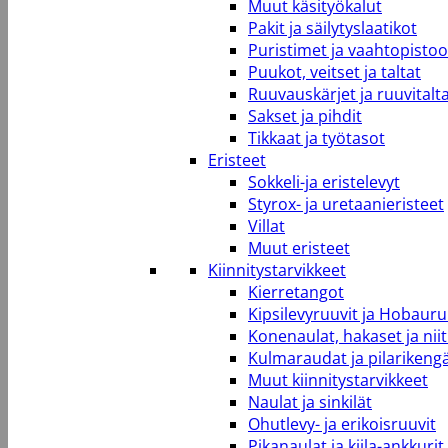
Muut käsityökalut
Pakit ja säilytyslaatikot
Puristimet ja vaahtopistool
Puukot, veitset ja taltat
Ruuvauskärjet ja ruuvitalt
Sakset ja pihdit
Tikkaat ja työtasot
Eristeet
Sokkeli-ja eristelevyt
Styrox- ja uretaanieristeet
Villat
Muut eristeet
Kiinnitystarvikkeet
Kierretangot
Kipsilevyruuvit ja Hobauru
Konenaulat, hakaset ja niit
Kulmaraudat ja pilarikeng
Muut kiinnitystarvikkeet
Naulat ja sinkilät
Ohutlevy- ja erikoisruuvit
Pikanaulat ja kiila-ankkurit