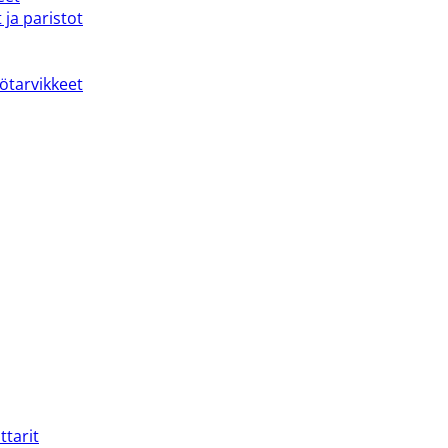
 ja paristot
kötarvikkeet
ttarit