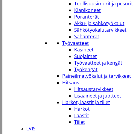
Teollisuusimurit ja pesurit
Klapikoneet
Poranterät
Akku- ja sähkötyökalut
Sähkötyökalutarvikkeet
Sahanterät
Työvaatteet
Käsineet
Suojaimet
Työvaatteet ja kengät
Työkengät
Paineilmatyökalut ja tarvikkeet
Hitsaus
Hitsaustarvikkeet
Lisäaineet ja juotteet
Harkot, laastit ja tiilet
Harkot
Laastit
Tiilet
LVIS