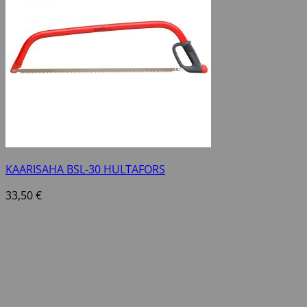
KAARISAHA BSL-30 HULTAFORS
33,50
€