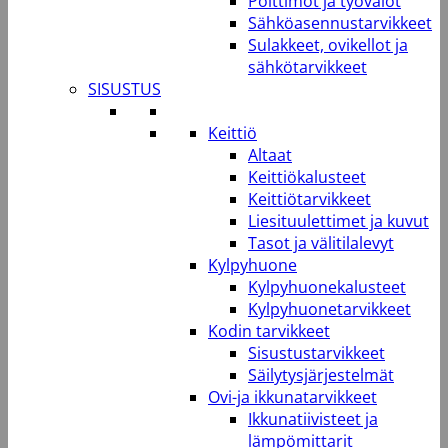
Polttimot ja työvalot
Sähköasennustarvikkeet
Sulakkeet, ovikellot ja
sähkötarvikkeet
SISUSTUS
Keittiö
Altaat
Keittiökalusteet
Keittiötarvikkeet
Liesituulettimet ja kuvut
Tasot ja välitilalevyt
Kylpyhuone
Kylpyhuonekalusteet
Kylpyhuonetarvikkeet
Kodin tarvikkeet
Sisustustarvikkeet
Säilytysjärjestelmät
Ovi-ja ikkunatarvikkeet
Ikkunatiivisteet ja
lämpömittarit