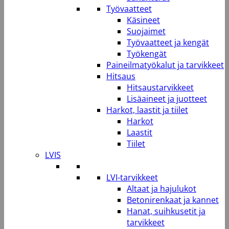
Työvaatteet
Käsineet
Suojaimet
Työvaatteet ja kengät
Työkengät
Paineilmatyökalut ja tarvikkeet
Hitsaus
Hitsaustarvikkeet
Lisäaineet ja juotteet
Harkot, laastit ja tiilet
Harkot
Laastit
Tiilet
LVIS
LVI-tarvikkeet
Altaat ja hajulukot
Betonirenkaat ja kannet
Hanat, suihkusetit ja
tarvikkeet