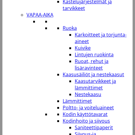
Kastelujärjestelmät ja
tarvikkeet
VAPAA-AIKA
Ruoka
Karkoitteet ja torjunta-
aineet
Kuivike
Lintujen ruokinta
Ruoat, rehut ja
lisäravinteet
Kaasusäiliöt ja nestekaasut
Kaasutarvikkeet ja
lämmittimet
Nestekaasu
Lämmittimet
Poltto- ja voiteluaineet
Kodin käyttötavarat
Kodinhoito ja siivous
Saniteettipaperit
Siivous-ja