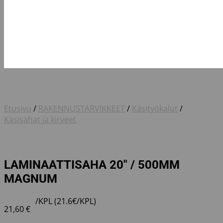
Etusivu
/
RAKENNUSTARVIKKEET
/
Käsityökalut
/
Käsisahat ja kirveet
LAMINAATTISAHA 20″ / 500MM
MAGNUM
/KPL (21.6€/KPL)
21,60
€