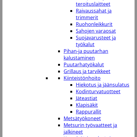
teroituslaitteet
Raivaussahat ja
trimmerit
Ruohonleikkurit
Sahojen varaosat
Suojavarusteet ja
työkalut
Pihan-ja puutarhan
kalustaminen
Puutarhatyökalut
Grillaus ja tarvikkeet
Kiinteistönhoito
Hiekotus ja jäänsulatus
Kodinturvatuotteet
Jäteastiat
Klapisäkit
Rappurallit
Metsätyökoneet
Metsurin työvaatteet ja
jalkineet