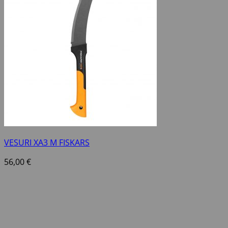
VESURI XA3 M FISKARS
56,00
€