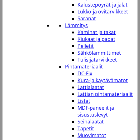
Kalustepöyrät-ja jalat
Lukko-ja ovitarvikkeet
Saranat
Lämmitys
Kaminat ja takat
Kiukaat ja padat
Pelletit
Sähkölämmittimet
Tulisijatarvikkeet
Pintamateriaalit
DC-Fix
Kura-ja käytävämatot
Lattialaatat
Lattian pintamateriaalit
Listat
MDF-paneelit ja
sisustuslevyt
Seinälaatat
Tapetit
Muovimatot