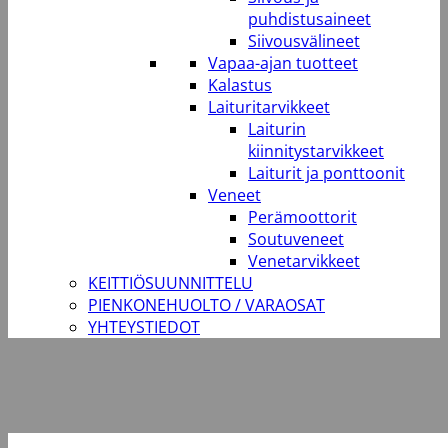
puhdistusaineet
Siivousvälineet
Vapaa-ajan tuotteet
Kalastus
Laituritarvikkeet
Laiturin
kiinnitystarvikkeet
Laiturit ja ponttoonit
Veneet
Perämoottorit
Soutuveneet
Venetarvikkeet
KEITTIÖSUUNNITTELU
PIENKONEHUOLTO / VARAOSAT
YHTEYSTIEDOT