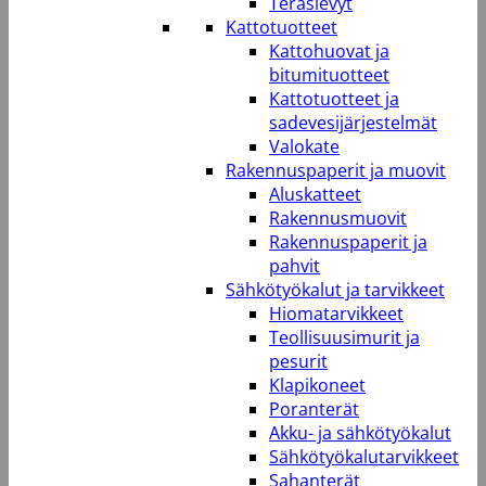
Teräslevyt
Kattotuotteet
Kattohuovat ja
bitumituotteet
Kattotuotteet ja
sadevesijärjestelmät
Valokate
Rakennuspaperit ja muovit
Aluskatteet
Rakennusmuovit
Rakennuspaperit ja
pahvit
Sähkötyökalut ja tarvikkeet
Hiomatarvikkeet
Teollisuusimurit ja
pesurit
Klapikoneet
Poranterät
Akku- ja sähkötyökalut
Sähkötyökalutarvikkeet
Sahanterät