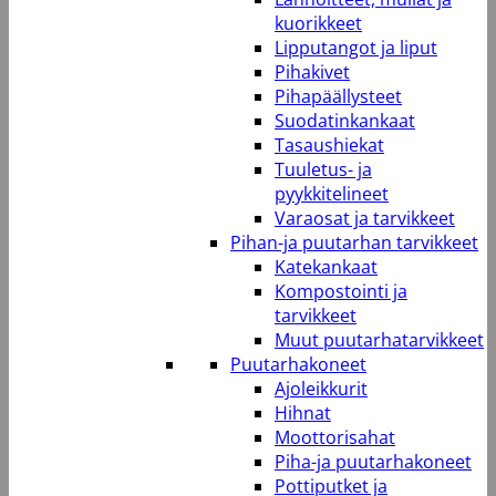
kuorikkeet
Lipputangot ja liput
Pihakivet
Pihapäällysteet
Suodatinkankaat
Tasaushiekat
Tuuletus- ja
pyykkitelineet
Varaosat ja tarvikkeet
Pihan-ja puutarhan tarvikkeet
Katekankaat
Kompostointi ja
tarvikkeet
Muut puutarhatarvikkeet
Puutarhakoneet
Ajoleikkurit
Hihnat
Moottorisahat
Piha-ja puutarhakoneet
Pottiputket ja