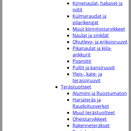
Konenaulat, hakaset ja
niitit
Kulmaraudat ja
pilarikengät
Muut kiinnitystarvikkeet
Naulat ja sinkilät
Ohutlevy- ja erikoisruuvit
Pikanaulat ja kiila-
ankkurit
Popniitit
Pultit ja kansiruuvit
Yleis-, kate- ja
terassiruuvit
Terästuotteet
Alumiini ja Ruostumaton
Harjateräs ja
Raudoitusverkot
Muut terästuotteet
Oheistarvikkeet
Rakenneteräkset