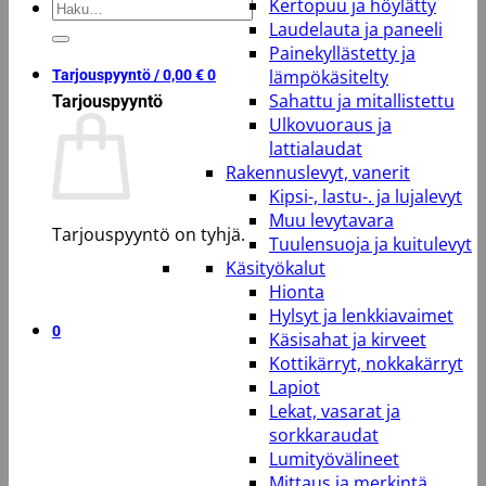
Kertopuu ja höylätty
Etsi:
Laudelauta ja paneeli
Painekyllästetty ja
lämpökäsitelty
Tarjouspyyntö /
0,00
€
0
Sahattu ja mitallistettu
Tarjouspyyntö
Ulkovuoraus ja
lattialaudat
Rakennuslevyt, vanerit
Kipsi-, lastu-. ja lujalevyt
Muu levytavara
Tarjouspyyntö on tyhjä.
Tuulensuoja ja kuitulevyt
Käsityökalut
Takaisin kauppaan
Hionta
Hylsyt ja lenkkiavaimet
0
Käsisahat ja kirveet
Kottikärryt, nokkakärryt
Lapiot
Lekat, vasarat ja
sorkkaraudat
Lumityövälineet
Mittaus ja merkintä