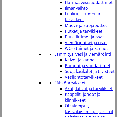
Harmaavesisuodattimet
Ilmanvaihto
Luukut, liittimet ja
tarvikkeet
Muovi- ja suojaputket
Putket ja tarvikkeet
Putkiliittimet ja osat
Viemäriputket ja osat
WC-istuimet ja kannet
Lämmitys, vesi ja viemäröinti
Kaivot ja kannet
Pumput ja suodattimet
Suojakaukalot ja tiivisteet
Vesijohtotarvikkeet
Sähkötarvikkeet
Akut, laturit ja tarvikkeet
Kaapelit, johdot ja
kiinnikkeet
Otsalamput,
käsivalaisimet ja paristot