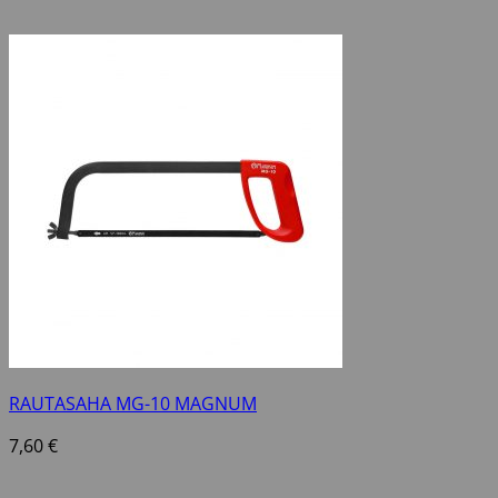
RAUTASAHA MG-10 MAGNUM
7,60
€