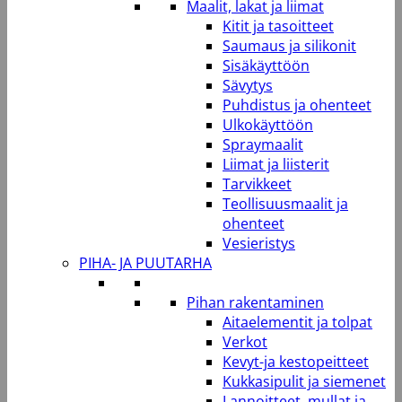
Maalit, lakat ja liimat
Kitit ja tasoitteet
Saumaus ja silikonit
Sisäkäyttöön
Sävytys
Puhdistus ja ohenteet
Ulkokäyttöön
Spraymaalit
Liimat ja liisterit
Tarvikkeet
Teollisuusmaalit ja
ohenteet
Vesieristys
PIHA- JA PUUTARHA
Pihan rakentaminen
Aitaelementit ja tolpat
Verkot
Kevyt-ja kestopeitteet
Kukkasipulit ja siemenet
Lannoitteet, mullat ja