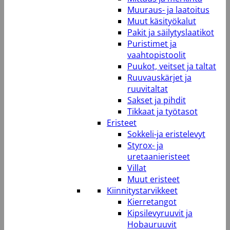
Muuraus- ja laatoitus
Muut käsityökalut
Pakit ja säilytyslaatikot
Puristimet ja
vaahtopistoolit
Puukot, veitset ja taltat
Ruuvauskärjet ja
ruuvitaltat
Sakset ja pihdit
Tikkaat ja työtasot
Eristeet
Sokkeli-ja eristelevyt
Styrox- ja
uretaanieristeet
Villat
Muut eristeet
Kiinnitystarvikkeet
Kierretangot
Kipsilevyruuvit ja
Hobauruuvit