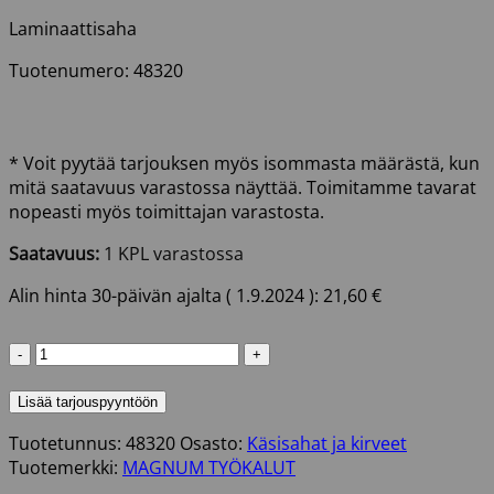
Laminaattisaha
Tuotenumero: 48320
* Voit pyytää tarjouksen myös isommasta määrästä, kun
mitä saatavuus varastossa näyttää. Toimitamme tavarat
nopeasti myös toimittajan varastosta.
Saatavuus:
1 KPL varastossa
Alin hinta 30-päivän ajalta (
1.9.2024
):
21,60
€
LAMINAATTISAHA
20"
/
Lisää tarjouspyyntöön
500MM
Tuotetunnus:
48320
Osasto:
Käsisahat ja kirveet
MAGNUM
Tuotemerkki:
MAGNUM TYÖKALUT
määrä