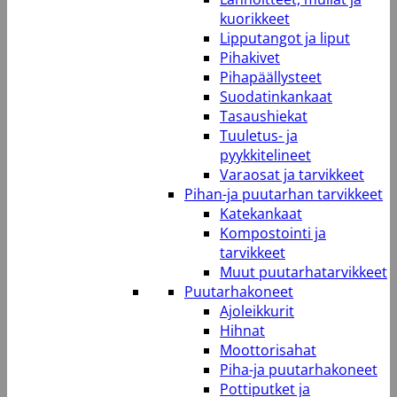
kuorikkeet
Lipputangot ja liput
Pihakivet
Pihapäällysteet
Suodatinkankaat
Tasaushiekat
Tuuletus- ja
pyykkitelineet
Varaosat ja tarvikkeet
Pihan-ja puutarhan tarvikkeet
Katekankaat
Kompostointi ja
tarvikkeet
Muut puutarhatarvikkeet
Puutarhakoneet
Ajoleikkurit
Hihnat
Moottorisahat
Piha-ja puutarhakoneet
Pottiputket ja