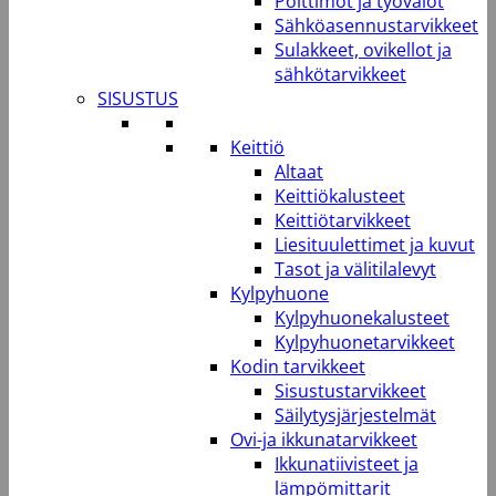
Polttimot ja työvalot
Sähköasennustarvikkeet
Sulakkeet, ovikellot ja
sähkötarvikkeet
SISUSTUS
Keittiö
Altaat
Keittiökalusteet
Keittiötarvikkeet
Liesituulettimet ja kuvut
Tasot ja välitilalevyt
Kylpyhuone
Kylpyhuonekalusteet
Kylpyhuonetarvikkeet
Kodin tarvikkeet
Sisustustarvikkeet
Säilytysjärjestelmät
Ovi-ja ikkunatarvikkeet
Ikkunatiivisteet ja
lämpömittarit