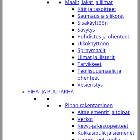
Maalit, lakat ja liimat
Kitit ja tasoitteet
Saumaus ja silikonit
Sisäkäyttöön
Sävytys
Puhdistus ja ohenteet
Ulkokäyttöön
Spraymaalit
Liimat ja liisterit
Tarvikkeet
Teollisuusmaalit ja
ohenteet
Vesieristys
PIHA- JA PUUTARHA
Pihan rakentaminen
Aitaelementit ja tolpat
Verkot
Kevyt-ja kestopeitteet
Kukkasipulit ja siemenet
Lannoitteet, mullat ja