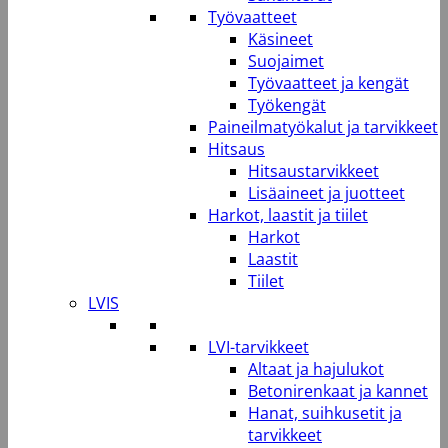
Työvaatteet
Käsineet
Suojaimet
Työvaatteet ja kengät
Työkengät
Paineilmatyökalut ja tarvikkeet
Hitsaus
Hitsaustarvikkeet
Lisäaineet ja juotteet
Harkot, laastit ja tiilet
Harkot
Laastit
Tiilet
LVIS
LVI-tarvikkeet
Altaat ja hajulukot
Betonirenkaat ja kannet
Hanat, suihkusetit ja
tarvikkeet