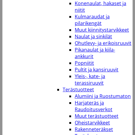
Konenaulat, hakaset ja
niitit
Kulmaraudat ja
pilarikengät
Muut kiinnitystarvikkeet
Naulat ja sinkilät
Ohutlevy- ja erikoisruuvit
Pikanaulat ja kiila-
ankkurit
Popniitit
Pultit ja kansiruuvit
Yleis-, kate- ja
terassiruuvit
Terästuotteet
Alumiini ja Ruostumaton
Harjateräs ja
Raudoitusverkot
Muut terästuotteet
Oheistarvikkeet
Rakenneteräkset