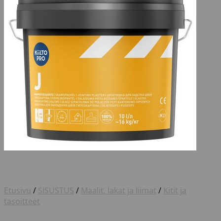
Etusivu
/
SISUSTUS
/
Maalit, lakat ja liimat
/
Kitit ja
tasoitteet