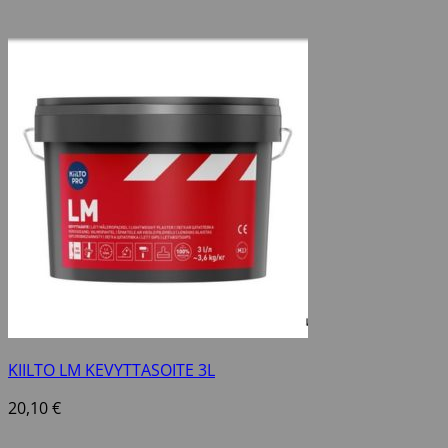
KIILTO LM KEVYTTASOITE 3L
20,10
€