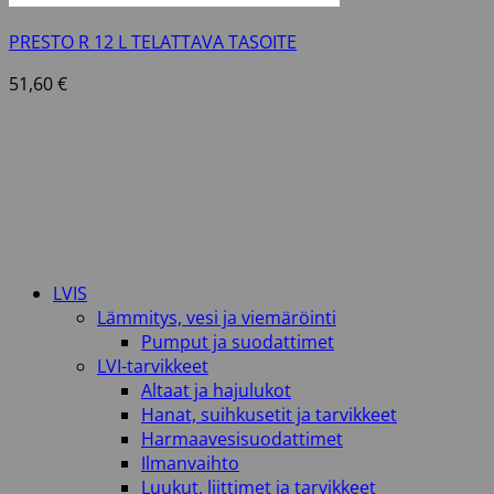
PRESTO R 12 L TELATTAVA TASOITE
51,60
€
LVIS
Lämmitys, vesi ja viemäröinti
Pumput ja suodattimet
LVI-tarvikkeet
Altaat ja hajulukot
Hanat, suihkusetit ja tarvikkeet
Harmaavesisuodattimet
Ilmanvaihto
Luukut, liittimet ja tarvikkeet