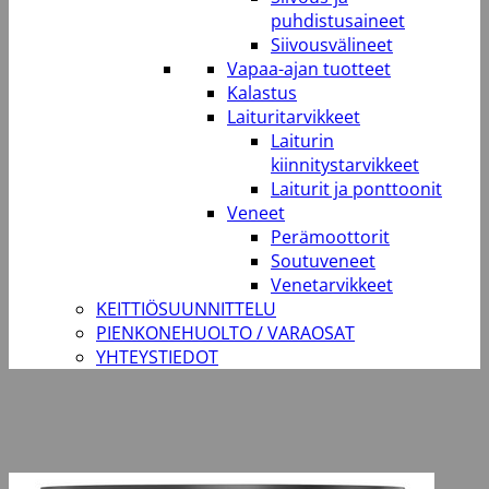
puhdistusaineet
Siivousvälineet
Vapaa-ajan tuotteet
Kalastus
Laituritarvikkeet
Laiturin
kiinnitystarvikkeet
Laiturit ja ponttoonit
Veneet
Perämoottorit
Soutuveneet
Venetarvikkeet
KEITTIÖSUUNNITTELU
PIENKONEHUOLTO / VARAOSAT
YHTEYSTIEDOT