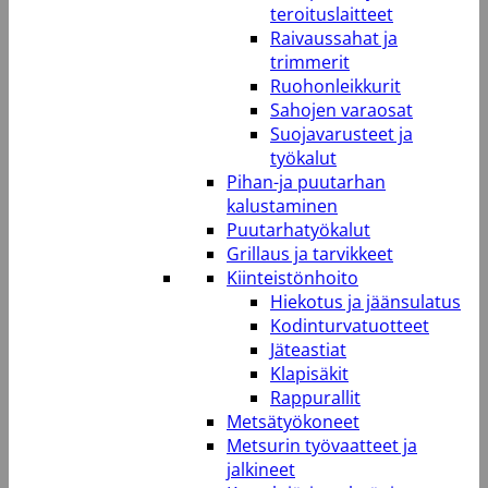
teroituslaitteet
Raivaussahat ja
trimmerit
Ruohonleikkurit
Sahojen varaosat
Suojavarusteet ja
työkalut
Pihan-ja puutarhan
kalustaminen
Puutarhatyökalut
Grillaus ja tarvikkeet
Kiinteistönhoito
Hiekotus ja jäänsulatus
Kodinturvatuotteet
Jäteastiat
Klapisäkit
Rappurallit
Metsätyökoneet
Metsurin työvaatteet ja
jalkineet