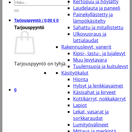
Kertopuu ja höylätty
Etsi:
Laudelauta ja paneeli
Painekyllästetty ja
lämpökäsitelty
Tarjouspyyntö /
0,00
€
0
Sahattu ja mitallistettu
Tarjouspyyntö
Ulkovuoraus ja
lattialaudat
Rakennuslevyt, vanerit
Kipsi-, lastu-. ja lujalevyt
Muu levytavara
Tarjouspyyntö on tyhjä.
Tuulensuoja ja kuitulevyt
Käsityökalut
Takaisin kauppaan
Hionta
Hylsyt ja lenkkiavaimet
0
Käsisahat ja kirveet
Kottikärryt, nokkakärryt
Lapiot
Lekat, vasarat ja
sorkkaraudat
Lumityövälineet
Mittaus ja merkintä