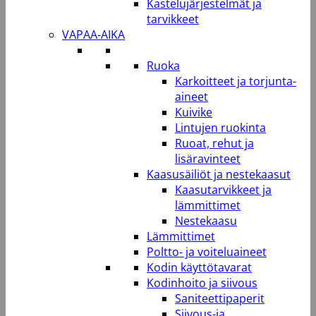
Kastelujärjestelmät ja
tarvikkeet
VAPAA-AIKA
Ruoka
Karkoitteet ja torjunta-
aineet
Kuivike
Lintujen ruokinta
Ruoat, rehut ja
lisäravinteet
Kaasusäiliöt ja nestekaasut
Kaasutarvikkeet ja
lämmittimet
Nestekaasu
Lämmittimet
Poltto- ja voiteluaineet
Kodin käyttötavarat
Kodinhoito ja siivous
Saniteettipaperit
Siivous-ja