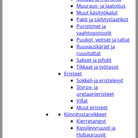
Muuraus- ja laatoitus
Muut käsityökalut
Pakit ja säilytyslaatikot
Puristimet ja
vaahtopistoolit
Puukot, veitset ja taltat
Ruuvauskärjet ja
ruuvitaltat
Sakset ja pihdit
Tikkaat ja työtasot
Eristeet
Sokkeli-ja eristelevyt
Styrox- ja
uretaanieristeet
Villat
Muut eristeet
Kiinnitystarvikkeet
Kierretangot
Kipsilevyruuvit ja
Hobauruuvit