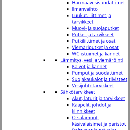
Harmaavesisuodattimet
Ilmanvaihto
Luukut, liittimet ja
tarvikkeet
Muovi- ja suojaputket
Putket ja tarvikkeet
Putkiliittimet ja osat
Viemäriputket ja osat
WC-istuimet ja kannet
Lämmitys, vesi ja viemäröinti
Kaivot ja kannet
Pumput ja suodattimet
Suojakaukalot ja tiivisteet
Vesijohtotarvikkeet
Sähkötarvikkeet
Akut, laturit ja tarvikkeet
Kaapelit, johdot ja
kiinnikkeet
Otsalamput,
käsivalaisimet ja paristot