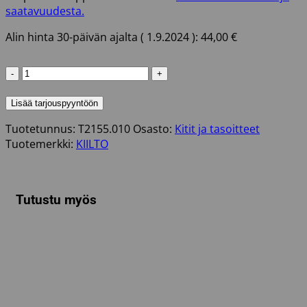
saatavuudesta.
Alin hinta 30-päivän ajalta (
1.9.2024
):
44,00
€
KIILTO
J
NAUHOITUSTASOITE
Lisää tarjouspyyntöön
10L
Tuotetunnus:
T2155.010
Osasto:
Kitit ja tasoitteet
määrä
Tuotemerkki:
KIILTO
Tutustu myös