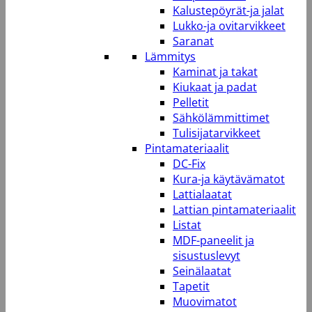
Kalustepöyrät-ja jalat
Lukko-ja ovitarvikkeet
Saranat
Lämmitys
Kaminat ja takat
Kiukaat ja padat
Pelletit
Sähkölämmittimet
Tulisijatarvikkeet
Pintamateriaalit
DC-Fix
Kura-ja käytävämatot
Lattialaatat
Lattian pintamateriaalit
Listat
MDF-paneelit ja
sisustuslevyt
Seinälaatat
Tapetit
Muovimatot