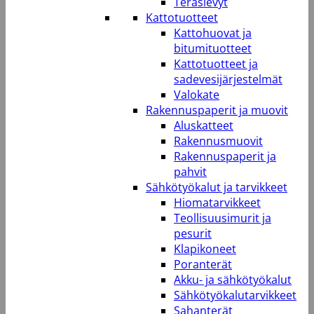
Teräslevyt
Kattotuotteet
Kattohuovat ja
bitumituotteet
Kattotuotteet ja
sadevesijärjestelmät
Valokate
Rakennuspaperit ja muovit
Aluskatteet
Rakennusmuovit
Rakennuspaperit ja
pahvit
Sähkötyökalut ja tarvikkeet
Hiomatarvikkeet
Teollisuusimurit ja
pesurit
Klapikoneet
Poranterät
Akku- ja sähkötyökalut
Sähkötyökalutarvikkeet
Sahanterät