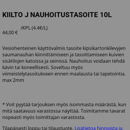
KIILTO J NAUHOITUSTASOITE 10L
/KPL (4.4€/L)
44,00
€
Vesiohenteinen käyttövalmis tasoite kipsikartonkilevyjen
saumanauhan kiinnittämiseen ja tasoittamiseen kuivien
sisätilojen katoissa ja seinissä. Nauhoitus voidaan tehdä
kävin tai koneellisesti. Soveltuu myös
viimeistelytasoitukseen ennen maalausta tai tapetointia.
max 2mm
* Voit pyytää tarjouksen myös isommasta määrästä, kun
mitä saatavuus varastossa näyttää. Toimitamme tavarat
nopeasti myös toimittajan varastosta.
Tilapäisesti loppu tai tilaustuote.
Lisätietoa hinnoista ja