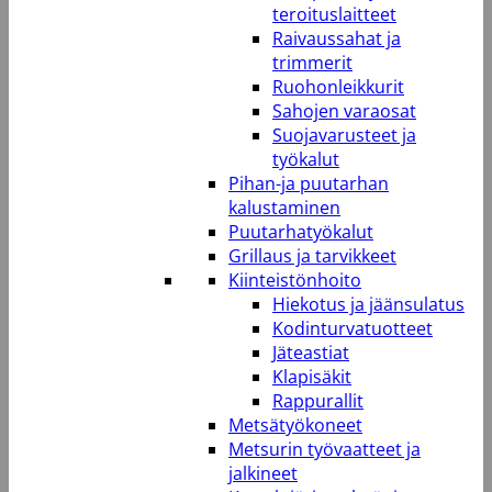
teroituslaitteet
Raivaussahat ja
trimmerit
Ruohonleikkurit
Sahojen varaosat
Suojavarusteet ja
työkalut
Pihan-ja puutarhan
kalustaminen
Puutarhatyökalut
Grillaus ja tarvikkeet
Kiinteistönhoito
Hiekotus ja jäänsulatus
Kodinturvatuotteet
Jäteastiat
Klapisäkit
Rappurallit
Metsätyökoneet
Metsurin työvaatteet ja
jalkineet