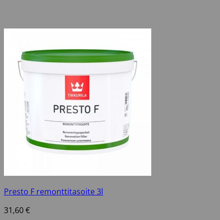
Presto F remonttitasoite 3l
31,60
€