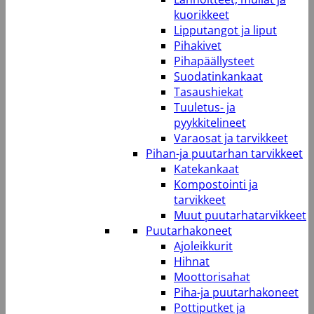
kuorikkeet
Lipputangot ja liput
Pihakivet
Pihapäällysteet
Suodatinkankaat
Tasaushiekat
Tuuletus- ja
pyykkitelineet
Varaosat ja tarvikkeet
Pihan-ja puutarhan tarvikkeet
Katekankaat
Kompostointi ja
tarvikkeet
Muut puutarhatarvikkeet
Puutarhakoneet
Ajoleikkurit
Hihnat
Moottorisahat
Piha-ja puutarhakoneet
Pottiputket ja