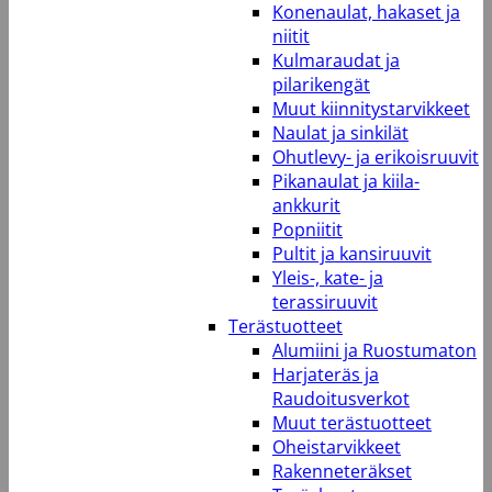
Konenaulat, hakaset ja
niitit
Kulmaraudat ja
pilarikengät
Muut kiinnitystarvikkeet
Naulat ja sinkilät
Ohutlevy- ja erikoisruuvit
Pikanaulat ja kiila-
ankkurit
Popniitit
Pultit ja kansiruuvit
Yleis-, kate- ja
terassiruuvit
Terästuotteet
Alumiini ja Ruostumaton
Harjateräs ja
Raudoitusverkot
Muut terästuotteet
Oheistarvikkeet
Rakenneteräkset