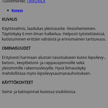
Tuotemerkki:
TIKKURILA
määrä
Kuvaus
KUVAUS
Käyttövalmis, laadukas yleistasoite. Vesiohenteinen.
Täyttökyky 6 mm ilman halkeilua. Helposti työstettävissä,
kutistuminen erittäin vähäistä ja erinomainen tarttuvuus.
OMINAISUUDET
Erityisesti harmaan alustan tasoitukseen kuten kipsilevy-,
betoni-, kevytbetoni- ja rappauspinnoille sekä
yleisimmille rakennuslevyille. Hyvä liimauskyky
mahdollistaa myös kipsilevysaumanauhoituksen.
KÄYTTÖKOHTEET
Seinä- ja kattopinnat kuivissa sisätiloissa.