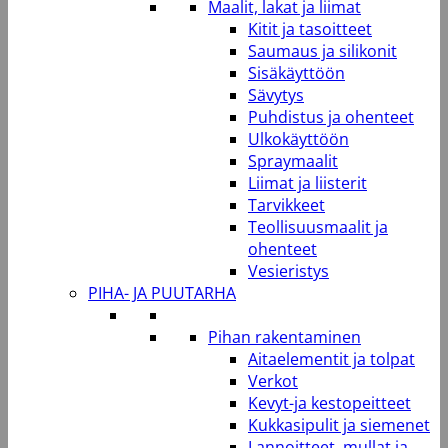
Maalit, lakat ja liimat
Kitit ja tasoitteet
Saumaus ja silikonit
Sisäkäyttöön
Sävytys
Puhdistus ja ohenteet
Ulkokäyttöön
Spraymaalit
Liimat ja liisterit
Tarvikkeet
Teollisuusmaalit ja
ohenteet
Vesieristys
PIHA- JA PUUTARHA
Pihan rakentaminen
Aitaelementit ja tolpat
Verkot
Kevyt-ja kestopeitteet
Kukkasipulit ja siemenet
Lannoitteet, mullat ja