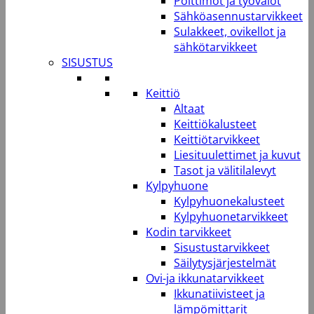
Polttimot ja työvalot
Sähköasennustarvikkeet
Sulakkeet, ovikellot ja
sähkötarvikkeet
SISUSTUS
Keittiö
Altaat
Keittiökalusteet
Keittiötarvikkeet
Liesituulettimet ja kuvut
Tasot ja välitilalevyt
Kylpyhuone
Kylpyhuonekalusteet
Kylpyhuonetarvikkeet
Kodin tarvikkeet
Sisustustarvikkeet
Säilytysjärjestelmät
Ovi-ja ikkunatarvikkeet
Ikkunatiivisteet ja
lämpömittarit