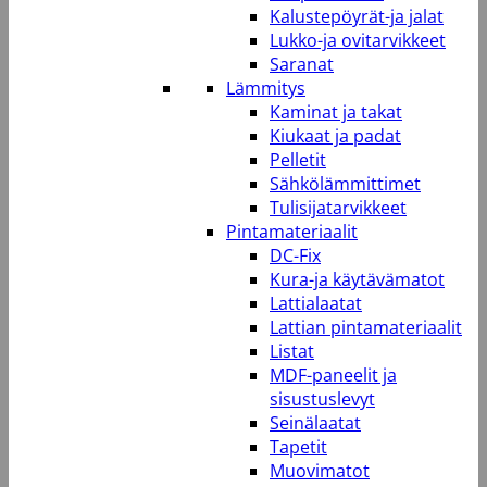
Kalustepöyrät-ja jalat
Lukko-ja ovitarvikkeet
Saranat
Lämmitys
Kaminat ja takat
Kiukaat ja padat
Pelletit
Sähkölämmittimet
Tulisijatarvikkeet
Pintamateriaalit
DC-Fix
Kura-ja käytävämatot
Lattialaatat
Lattian pintamateriaalit
Listat
MDF-paneelit ja
sisustuslevyt
Seinälaatat
Tapetit
Muovimatot