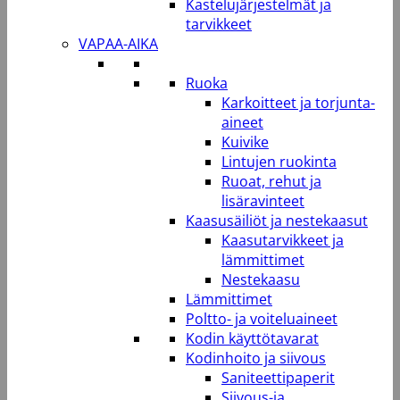
Kastelujärjestelmät ja
tarvikkeet
VAPAA-AIKA
Ruoka
Karkoitteet ja torjunta-
aineet
Kuivike
Lintujen ruokinta
Ruoat, rehut ja
lisäravinteet
Kaasusäiliöt ja nestekaasut
Kaasutarvikkeet ja
lämmittimet
Nestekaasu
Lämmittimet
Poltto- ja voiteluaineet
Kodin käyttötavarat
Kodinhoito ja siivous
Saniteettipaperit
Siivous-ja