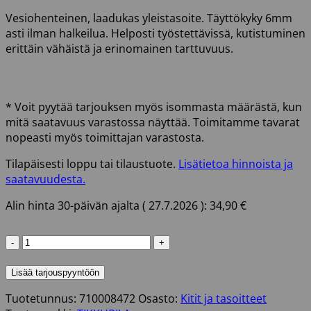
Vesiohenteinen, laadukas yleistasoite. Täyttökyky 6mm
asti ilman halkeilua. Helposti työstettävissä, kutistuminen
erittäin vähäistä ja erinomainen tarttuvuus.
* Voit pyytää tarjouksen myös isommasta määrästä, kun
mitä saatavuus varastossa näyttää. Toimitamme tavarat
nopeasti myös toimittajan varastosta.
Tilapäisesti loppu tai tilaustuote.
Lisätietoa hinnoista ja
saatavuudesta.
Alin hinta 30-päivän ajalta (
27.7.2026
):
34,90
€
PRESTO
LF+
YLEISTASOITE
Lisää tarjouspyyntöön
10L
Tuotetunnus:
710008472
Osasto:
Kitit ja tasoitteet
TIKKURILA