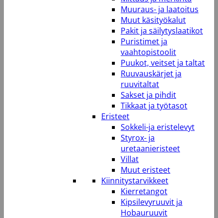
Muuraus- ja laatoitus
Muut käsityökalut
Pakit ja säilytyslaatikot
Puristimet ja
vaahtopistoolit
Puukot, veitset ja taltat
Ruuvauskärjet ja
ruuvitaltat
Sakset ja pihdit
Tikkaat ja työtasot
Eristeet
Sokkeli-ja eristelevyt
Styrox- ja
uretaanieristeet
Villat
Muut eristeet
Kiinnitystarvikkeet
Kierretangot
Kipsilevyruuvit ja
Hobauruuvit