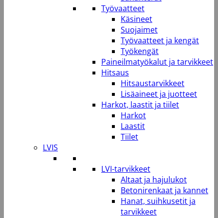
Työvaatteet
Käsineet
Suojaimet
Työvaatteet ja kengät
Työkengät
Paineilmatyökalut ja tarvikkeet
Hitsaus
Hitsaustarvikkeet
Lisäaineet ja juotteet
Harkot, laastit ja tiilet
Harkot
Laastit
Tiilet
LVIS
LVI-tarvikkeet
Altaat ja hajulukot
Betonirenkaat ja kannet
Hanat, suihkusetit ja
tarvikkeet