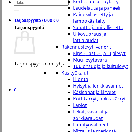
Kertopuu ja höylätty
Etsi:
Laudelauta ja paneeli
Painekyllästetty ja
lämpökäsitelty
Tarjouspyyntö /
0,00
€
0
Sahattu ja mitallistettu
Tarjouspyyntö
Ulkovuoraus ja
lattialaudat
Rakennuslevyt, vanerit
Kipsi-, lastu-. ja lujalevyt
Muu levytavara
Tarjouspyyntö on tyhjä.
Tuulensuoja ja kuitulevyt
Käsityökalut
Takaisin kauppaan
Hionta
Hylsyt ja lenkkiavaimet
0
Käsisahat ja kirveet
Kottikärryt, nokkakärryt
Lapiot
Lekat, vasarat ja
sorkkaraudat
Lumityövälineet
Mittaus ja merkintä