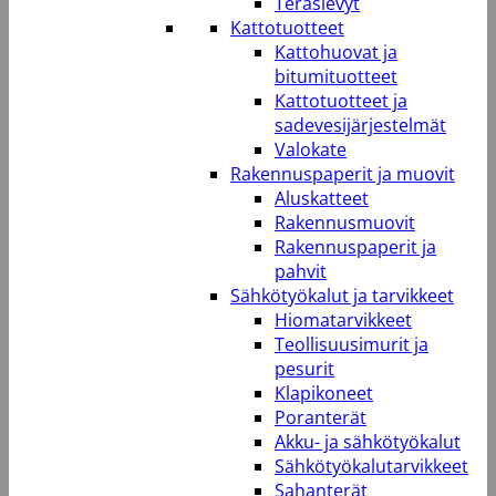
Teräslevyt
Kattotuotteet
Kattohuovat ja
bitumituotteet
Kattotuotteet ja
sadevesijärjestelmät
Valokate
Rakennuspaperit ja muovit
Aluskatteet
Rakennusmuovit
Rakennuspaperit ja
pahvit
Sähkötyökalut ja tarvikkeet
Hiomatarvikkeet
Teollisuusimurit ja
pesurit
Klapikoneet
Poranterät
Akku- ja sähkötyökalut
Sähkötyökalutarvikkeet
Sahanterät