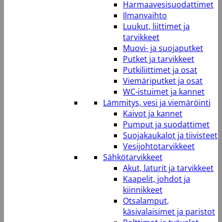
Harmaavesisuodattimet
Ilmanvaihto
Luukut, liittimet ja
tarvikkeet
Muovi- ja suojaputket
Putket ja tarvikkeet
Putkiliittimet ja osat
Viemäriputket ja osat
WC-istuimet ja kannet
Lämmitys, vesi ja viemäröinti
Kaivot ja kannet
Pumput ja suodattimet
Suojakaukalot ja tiivisteet
Vesijohtotarvikkeet
Sähkötarvikkeet
Akut, laturit ja tarvikkeet
Kaapelit, johdot ja
kiinnikkeet
Otsalamput,
käsivalaisimet ja paristot