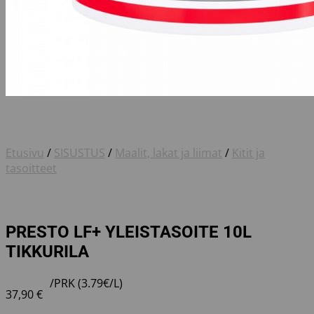
Etusivu
/
SISUSTUS
/
Maalit, lakat ja liimat
/
Kitit ja
tasoitteet
PRESTO LF+ YLEISTASOITE 10L
TIKKURILA
/PRK (3.79€/L)
37,90
€