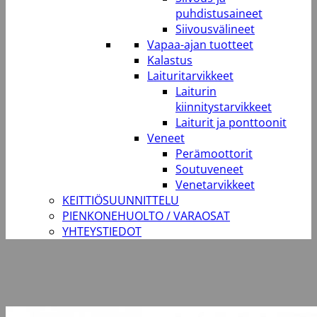
puhdistusaineet
Siivousvälineet
Vapaa-ajan tuotteet
Kalastus
Laituritarvikkeet
Laiturin
kiinnitystarvikkeet
Laiturit ja ponttoonit
Veneet
Perämoottorit
Soutuveneet
Venetarvikkeet
KEITTIÖSUUNNITTELU
PIENKONEHUOLTO / VARAOSAT
YHTEYSTIEDOT