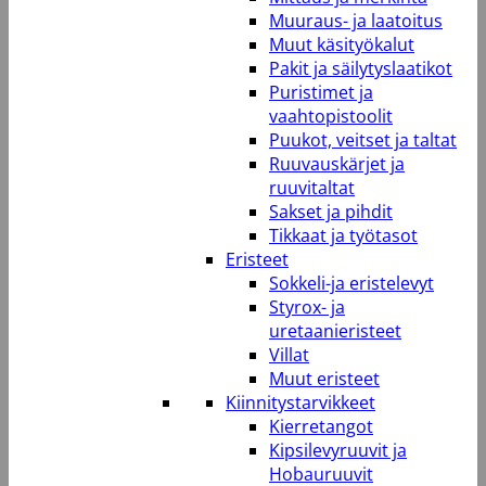
Muuraus- ja laatoitus
Muut käsityökalut
Pakit ja säilytyslaatikot
Puristimet ja
vaahtopistoolit
Puukot, veitset ja taltat
Ruuvauskärjet ja
ruuvitaltat
Sakset ja pihdit
Tikkaat ja työtasot
Eristeet
Sokkeli-ja eristelevyt
Styrox- ja
uretaanieristeet
Villat
Muut eristeet
Kiinnitystarvikkeet
Kierretangot
Kipsilevyruuvit ja
Hobauruuvit