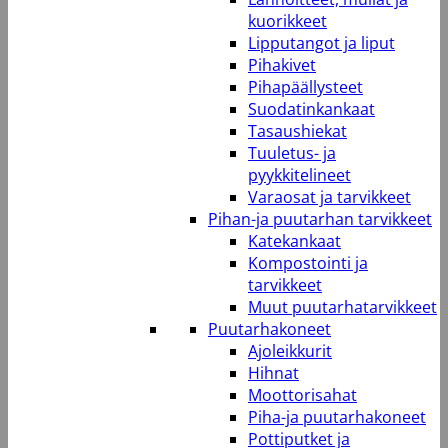
kuorikkeet
Lipputangot ja liput
Pihakivet
Pihapäällysteet
Suodatinkankaat
Tasaushiekat
Tuuletus- ja
pyykkitelineet
Varaosat ja tarvikkeet
Pihan-ja puutarhan tarvikkeet
Katekankaat
Kompostointi ja
tarvikkeet
Muut puutarhatarvikkeet
Puutarhakoneet
Ajoleikkurit
Hihnat
Moottorisahat
Piha-ja puutarhakoneet
Pottiputket ja