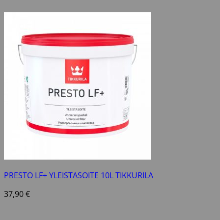
PRESTO LF+ YLEISTASOITE 10L TIKKURILA
37,90
€