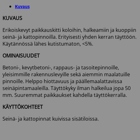
määrä
Kuvaus
KUVAUS
Erikoiskevyt paikkauskitti koloihin, halkeamiin ja kuoppiin
seinä- ja kattopinnoilla. Erityisesti yhden kerran täyttöön.
Käytännössä lähes kutistumaton, <5%.
OMINAISUUDET
Betoni-, kevytbetoni-, rappaus- ja tasoitepinnoille,
yleisimmille rakennuslevyille sekä aiemmin maalatuille
pinnoille. Helppo hiottavuus ja päällemaalattavissa
seinäpintamaaleilla. Täyttökyky ilman halkeilua jopa 50
mm. Suuremmat paikkaukset kahdella täyttökerralla.
KÄYTTÖKOHTEET
Seinä- ja kattopinnat kuivissa sisätiloissa.