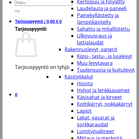
Kertopuu ja höylätty
Etsi:
Laudelauta ja paneeli
Painekyllästetty ja
lämpökäsitelty
Tarjouspyyntö /
0,00
€
0
Sahattu ja mitallistettu
Tarjouspyyntö
Ulkovuoraus ja
lattialaudat
Rakennuslevyt, vanerit
Kipsi-, lastu-. ja lujalevyt
Muu levytavara
Tarjouspyyntö on tyhjä.
Tuulensuoja ja kuitulevyt
Käsityökalut
Takaisin kauppaan
Hionta
Hylsyt ja lenkkiavaimet
0
Käsisahat ja kirveet
Kottikärryt, nokkakärryt
Lapiot
Lekat, vasarat ja
sorkkaraudat
Lumityövälineet
Mittaus ja merkintä