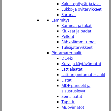
Kalustepöyrät-ja jalat
Lukko-ja ovitarvikkeet
Saranat
Lämmitys
Kaminat ja takat
Kiukaat ja padat
Pelletit
Sähkölämmittimet
Tulisijatarvikkeet
Pintamateriaalit
DC-Fix
Kura-ja käytävämatot
Lattialaatat
Lattian pintamateriaalit
Listat
MDF-paneelit ja
sisustuslevyt
Seinälaatat
Tapetit
Muovimatot