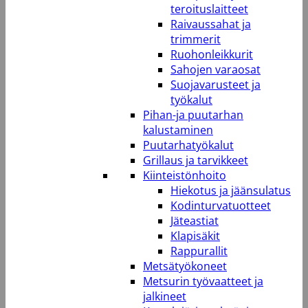
teroituslaitteet
Raivaussahat ja
trimmerit
Ruohonleikkurit
Sahojen varaosat
Suojavarusteet ja
työkalut
Pihan-ja puutarhan
kalustaminen
Puutarhatyökalut
Grillaus ja tarvikkeet
Kiinteistönhoito
Hiekotus ja jäänsulatus
Kodinturvatuotteet
Jäteastiat
Klapisäkit
Rappurallit
Metsätyökoneet
Metsurin työvaatteet ja
jalkineet