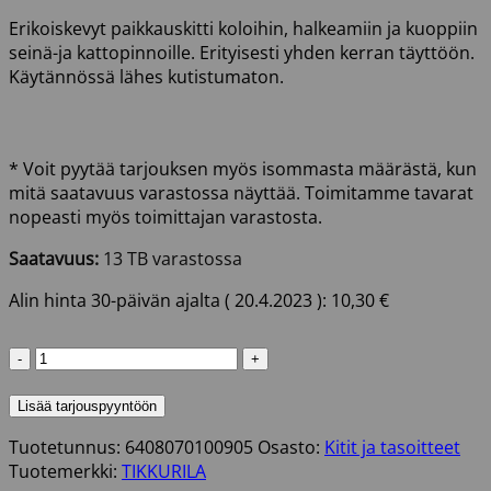
Erikoiskevyt paikkauskitti koloihin, halkeamiin ja kuoppiin
seinä-ja kattopinnoille. Erityisesti yhden kerran täyttöön.
Käytännössä lähes kutistumaton.
* Voit pyytää tarjouksen myös isommasta määrästä, kun
mitä saatavuus varastossa näyttää. Toimitamme tavarat
nopeasti myös toimittajan varastosta.
Saatavuus:
13 TB varastossa
Alin hinta 30-päivän ajalta (
20.4.2023
):
10,30
€
HOLE-
IN-
1
Lisää tarjouspyyntöön
PAIKKAUSKITTI
Tuotetunnus:
6408070100905
Osasto:
Kitit ja tasoitteet
250ML
Tuotemerkki:
TIKKURILA
TIKKURILA