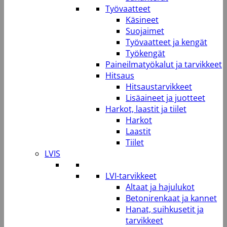
Työvaatteet
Käsineet
Suojaimet
Työvaatteet ja kengät
Työkengät
Paineilmatyökalut ja tarvikkeet
Hitsaus
Hitsaustarvikkeet
Lisäaineet ja juotteet
Harkot, laastit ja tiilet
Harkot
Laastit
Tiilet
LVIS
LVI-tarvikkeet
Altaat ja hajulukot
Betonirenkaat ja kannet
Hanat, suihkusetit ja
tarvikkeet