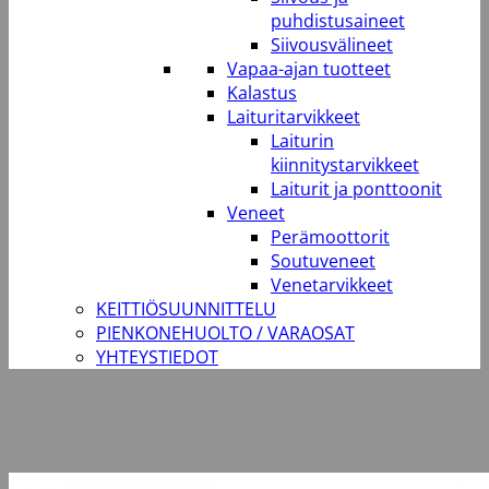
puhdistusaineet
Siivousvälineet
Vapaa-ajan tuotteet
Kalastus
Laituritarvikkeet
Laiturin
kiinnitystarvikkeet
Laiturit ja ponttoonit
Veneet
Perämoottorit
Soutuveneet
Venetarvikkeet
KEITTIÖSUUNNITTELU
PIENKONEHUOLTO / VARAOSAT
YHTEYSTIEDOT