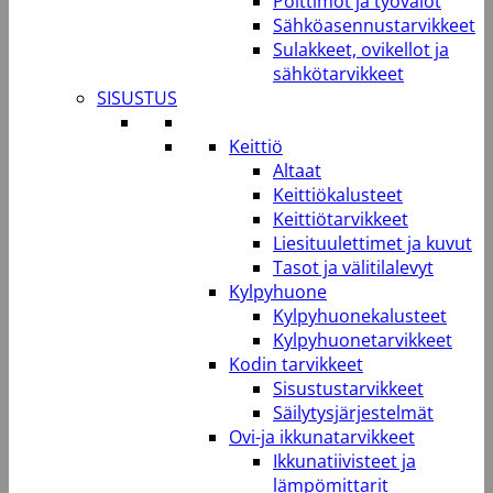
Polttimot ja työvalot
Sähköasennustarvikkeet
Sulakkeet, ovikellot ja
sähkötarvikkeet
SISUSTUS
Keittiö
Altaat
Keittiökalusteet
Keittiötarvikkeet
Liesituulettimet ja kuvut
Tasot ja välitilalevyt
Kylpyhuone
Kylpyhuonekalusteet
Kylpyhuonetarvikkeet
Kodin tarvikkeet
Sisustustarvikkeet
Säilytysjärjestelmät
Ovi-ja ikkunatarvikkeet
Ikkunatiivisteet ja
lämpömittarit