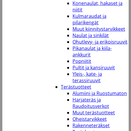
Konenaulat, hakaset ja
niitit
Kulmaraudat ja
pilarikengät
Muut kiinnitystarvikkeet
Naulat ja sinkilät
Ohutlevy- ja erikoisruuvit
Pikanaulat ja kiila-
ankkurit
Popniitit
Pultit ja kansiruuvit
Yleis-, kate- ja
terassiruuvit
Terästuotteet
Alumiini ja Ruostumaton
Harjateräs ja
Raudoitusverkot
Muut terästuotteet
Oheistarvikkeet
Rakenneteräkset