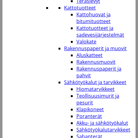
Teräslevyt
Kattotuotteet
Kattohuovat ja
bitumituotteet
Kattotuotteet ja
sadevesijärjestelmät
Valokate
Rakennuspaperit ja muovit
Aluskatteet
Rakennusmuovit
Rakennuspaperit ja
pahvit
Sähkötyökalut ja tarvikkeet
Hiomatarvikkeet
Teollisuusimurit ja
pesurit
Klapikoneet
Poranterät
Akku- ja sähkötyökalut
Sähkötyökalutarvikkeet
Sahanterät