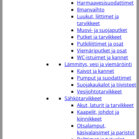
Harmaavesisuodattimet
Ilmanvaihto
Luukut, liittimet ja
tarvikkeet
Muovi- ja suojaputket
Putket ja tarvikkeet
Putkiliittimet ja osat
Viemäriputket ja osat
WC-istuimet ja kannet
Lämmitys, vesi ja viemäröinti
Kaivot ja kannet
Pumput ja suodattimet
Suojakaukalot ja tiivisteet
Vesijohtotarvikkeet
Sähkötarvikkeet
Akut, laturit ja tarvikkeet
Kaapelit, johdot ja
kiinnikkeet
Otsalamput,
käsivalaisimet ja paristot