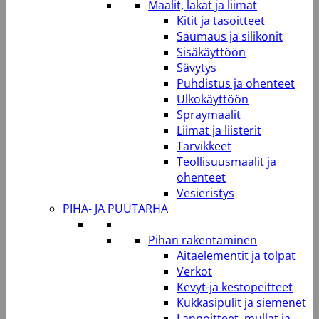
Maalit, lakat ja liimat
Kitit ja tasoitteet
Saumaus ja silikonit
Sisäkäyttöön
Sävytys
Puhdistus ja ohenteet
Ulkokäyttöön
Spraymaalit
Liimat ja liisterit
Tarvikkeet
Teollisuusmaalit ja
ohenteet
Vesieristys
PIHA- JA PUUTARHA
Pihan rakentaminen
Aitaelementit ja tolpat
Verkot
Kevyt-ja kestopeitteet
Kukkasipulit ja siemenet
Lannoitteet, mullat ja