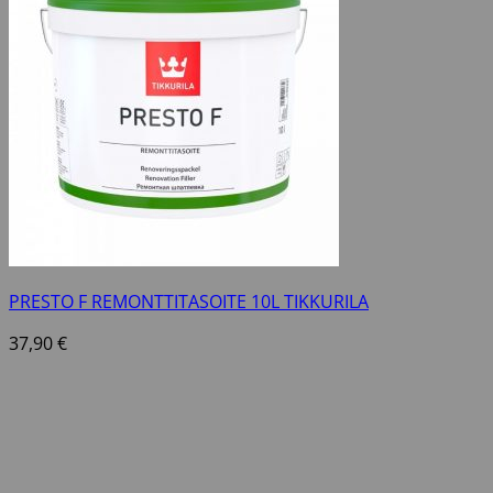
PRESTO F REMONTTITASOITE 10L TIKKURILA
37,90
€