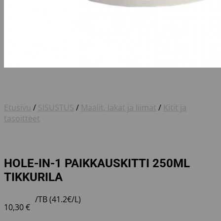
Etusivu
/
SISUSTUS
/
Maalit, lakat ja liimat
/
Kitit ja
tasoitteet
HOLE-IN-1 PAIKKAUSKITTI 250ML
TIKKURILA
/TB (41.2€/L)
10,30
€