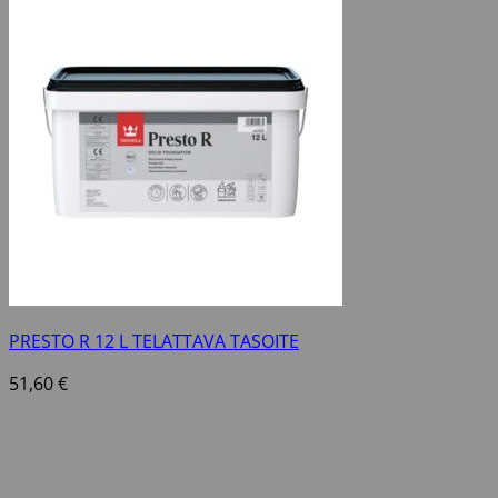
PRESTO R 12 L TELATTAVA TASOITE
51,60
€