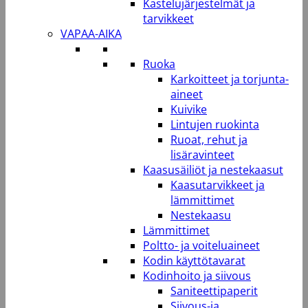
Kastelujärjestelmät ja
tarvikkeet
VAPAA-AIKA
Ruoka
Karkoitteet ja torjunta-
aineet
Kuivike
Lintujen ruokinta
Ruoat, rehut ja
lisäravinteet
Kaasusäiliöt ja nestekaasut
Kaasutarvikkeet ja
lämmittimet
Nestekaasu
Lämmittimet
Poltto- ja voiteluaineet
Kodin käyttötavarat
Kodinhoito ja siivous
Saniteettipaperit
Siivous-ja