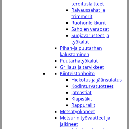
teroituslaitteet
Raivaussahat ja
trimmerit
Ruohonleikkurit
Sahojen varaosat
Suojavarusteet ja
työkalut
Pihan-ja puutarhan
kalustaminen
Puutarhatyökalut
Grillaus ja tarvikkeet
Kiinteistönhoito
Hiekotus ja jäänsulatus
Kodinturvatuotteet
Jäteastiat
Klapisäkit
Rappurallit
Metsätyökoneet
Metsurin työvaatteet ja
jalkineet