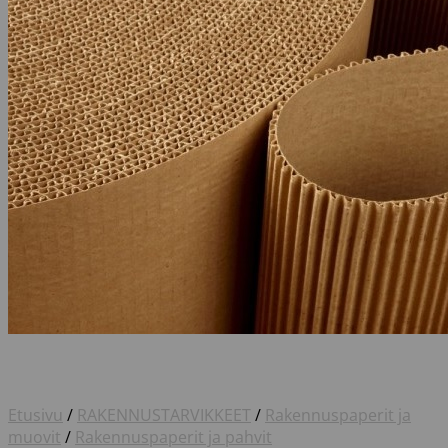
Etusivu
/
RAKENNUSTARVIKKEET
/
Rakennuspaperit ja
muovit
/
Rakennuspaperit ja pahvit