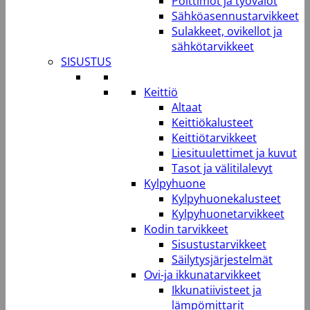
Polttimot ja työvalot
Sähköasennustarvikkeet
Sulakkeet, ovikellot ja
sähkötarvikkeet
SISUSTUS
Keittiö
Altaat
Keittiökalusteet
Keittiötarvikkeet
Liesituulettimet ja kuvut
Tasot ja välitilalevyt
Kylpyhuone
Kylpyhuonekalusteet
Kylpyhuonetarvikkeet
Kodin tarvikkeet
Sisustustarvikkeet
Säilytysjärjestelmät
Ovi-ja ikkunatarvikkeet
Ikkunatiivisteet ja
lämpömittarit