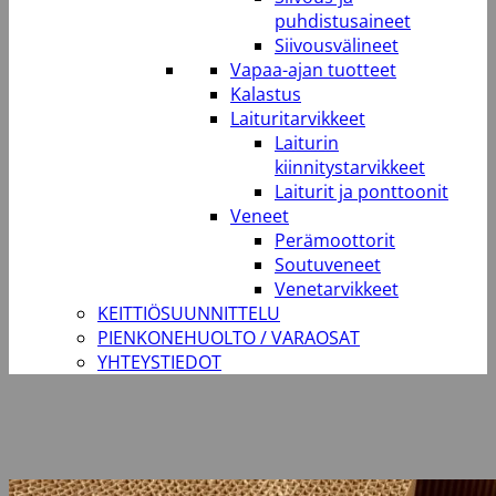
puhdistusaineet
Siivousvälineet
Vapaa-ajan tuotteet
Kalastus
Laituritarvikkeet
Laiturin
kiinnitystarvikkeet
Laiturit ja ponttoonit
Veneet
Perämoottorit
Soutuveneet
Venetarvikkeet
KEITTIÖSUUNNITTELU
PIENKONEHUOLTO / VARAOSAT
YHTEYSTIEDOT