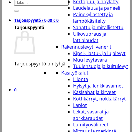
Kertopuu ja höylätty
Etsi:
Laudelauta ja paneeli
Painekyllästetty ja
lämpökäsitelty
Tarjouspyyntö /
0,00
€
0
Sahattu ja mitallistettu
Tarjouspyyntö
Ulkovuoraus ja
lattialaudat
Rakennuslevyt, vanerit
Kipsi-, lastu-. ja lujalevyt
Muu levytavara
Tarjouspyyntö on tyhjä.
Tuulensuoja ja kuitulevyt
Käsityökalut
Takaisin kauppaan
Hionta
Hylsyt ja lenkkiavaimet
0
Käsisahat ja kirveet
Kottikärryt, nokkakärryt
Lapiot
Lekat, vasarat ja
sorkkaraudat
Lumityövälineet
Mittaus ja merkintä