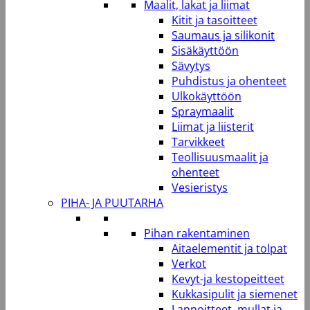
Maalit, lakat ja liimat
Kitit ja tasoitteet
Saumaus ja silikonit
Sisäkäyttöön
Sävytys
Puhdistus ja ohenteet
Ulkokäyttöön
Spraymaalit
Liimat ja liisterit
Tarvikkeet
Teollisuusmaalit ja
ohenteet
Vesieristys
PIHA- JA PUUTARHA
Pihan rakentaminen
Aitaelementit ja tolpat
Verkot
Kevyt-ja kestopeitteet
Kukkasipulit ja siemenet
Lannoitteet, mullat ja