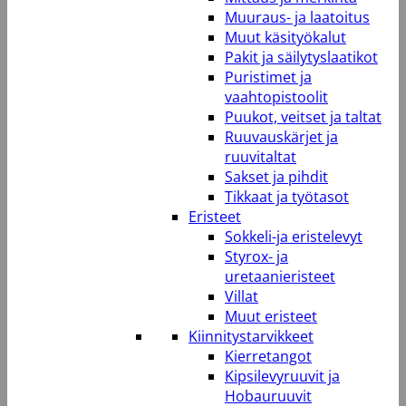
Muuraus- ja laatoitus
Muut käsityökalut
Pakit ja säilytyslaatikot
Puristimet ja
vaahtopistoolit
Puukot, veitset ja taltat
Ruuvauskärjet ja
ruuvitaltat
Sakset ja pihdit
Tikkaat ja työtasot
Eristeet
Sokkeli-ja eristelevyt
Styrox- ja
uretaanieristeet
Villat
Muut eristeet
Kiinnitystarvikkeet
Kierretangot
Kipsilevyruuvit ja
Hobauruuvit