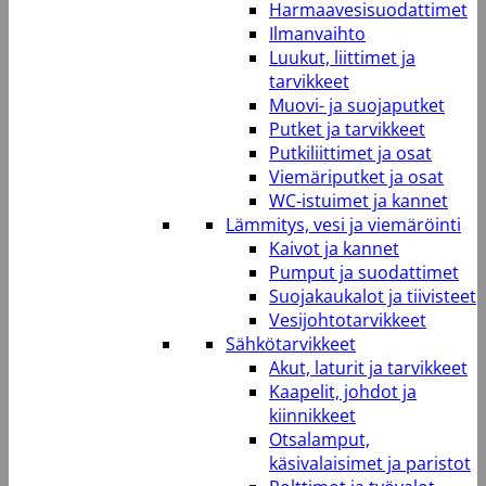
Harmaavesisuodattimet
Ilmanvaihto
Luukut, liittimet ja
tarvikkeet
Muovi- ja suojaputket
Putket ja tarvikkeet
Putkiliittimet ja osat
Viemäriputket ja osat
WC-istuimet ja kannet
Lämmitys, vesi ja viemäröinti
Kaivot ja kannet
Pumput ja suodattimet
Suojakaukalot ja tiivisteet
Vesijohtotarvikkeet
Sähkötarvikkeet
Akut, laturit ja tarvikkeet
Kaapelit, johdot ja
kiinnikkeet
Otsalamput,
käsivalaisimet ja paristot