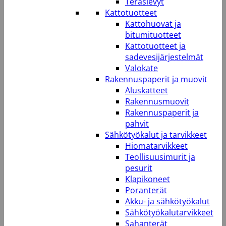
Teräslevyt
Kattotuotteet
Kattohuovat ja
bitumituotteet
Kattotuotteet ja
sadevesijärjestelmät
Valokate
Rakennuspaperit ja muovit
Aluskatteet
Rakennusmuovit
Rakennuspaperit ja
pahvit
Sähkötyökalut ja tarvikkeet
Hiomatarvikkeet
Teollisuusimurit ja
pesurit
Klapikoneet
Poranterät
Akku- ja sähkötyökalut
Sähkötyökalutarvikkeet
Sahanterät