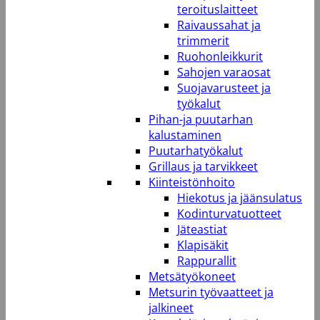
teroituslaitteet
Raivaussahat ja
trimmerit
Ruohonleikkurit
Sahojen varaosat
Suojavarusteet ja
työkalut
Pihan-ja puutarhan
kalustaminen
Puutarhatyökalut
Grillaus ja tarvikkeet
Kiinteistönhoito
Hiekotus ja jäänsulatus
Kodinturvatuotteet
Jäteastiat
Klapisäkit
Rappurallit
Metsätyökoneet
Metsurin työvaatteet ja
jalkineet