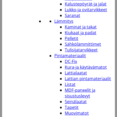
Kalustepöyrät-ja jalat
Lukko-ja ovitarvikkeet
Saranat
Lämmitys
Kaminat ja takat
Kiukaat ja padat
Pelletit
Sähkölämmittimet
Tulisijatarvikkeet
Pintamateriaalit
DC-Fix
Kura-ja käytävämatot
Lattialaatat
Lattian pintamateriaalit
Listat
MDF-paneelit ja
sisustuslevyt
Seinälaatat
Tapetit
Muovimatot