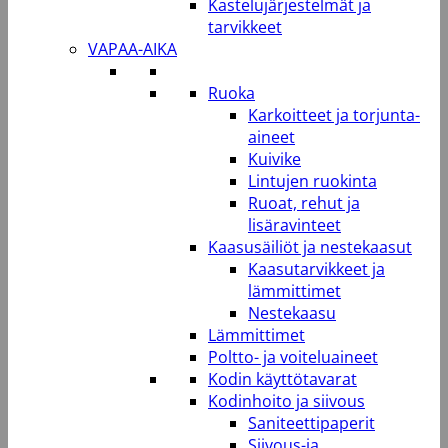
Kastelujärjestelmät ja
tarvikkeet
VAPAA-AIKA
Ruoka
Karkoitteet ja torjunta-
aineet
Kuivike
Lintujen ruokinta
Ruoat, rehut ja
lisäravinteet
Kaasusäiliöt ja nestekaasut
Kaasutarvikkeet ja
lämmittimet
Nestekaasu
Lämmittimet
Poltto- ja voiteluaineet
Kodin käyttötavarat
Kodinhoito ja siivous
Saniteettipaperit
Siivous-ja