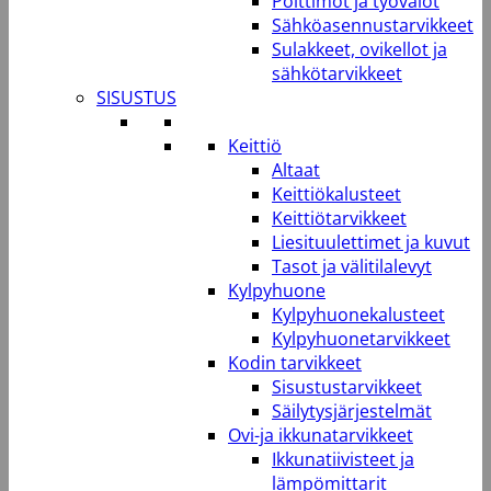
Polttimot ja työvalot
Sähköasennustarvikkeet
Sulakkeet, ovikellot ja
sähkötarvikkeet
SISUSTUS
Keittiö
Altaat
Keittiökalusteet
Keittiötarvikkeet
Liesituulettimet ja kuvut
Tasot ja välitilalevyt
Kylpyhuone
Kylpyhuonekalusteet
Kylpyhuonetarvikkeet
Kodin tarvikkeet
Sisustustarvikkeet
Säilytysjärjestelmät
Ovi-ja ikkunatarvikkeet
Ikkunatiivisteet ja
lämpömittarit