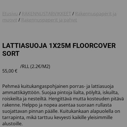
Etusivu
/
RAKENNUSTARVIKKEET
/
Rakennuspaperit ja
muovit
/
Rakennuspaperit ja pahvit
LATTIASUOJA 1X25M FLOORCOVER
SORT
/RLL (2.2€/M2)
55,00
€
Pehmeä kuitukangaspohjainen porras- ja lattiasuoja
ammattikäyttöön. Suojaa pintoja lialta, pölyltä, iskuilta,
roiskeilta ja nesteiltä. Hengittävä mutta kosteuden pitävä
rakenne. Helppo ja nopea asentaa suoraan rullasta
suojattavan pinnan päälle. Kuitukankaan alapuolella on
tarrapinta, mikä tarttuu kevyesti kaikille yleisimmille
alustoille.