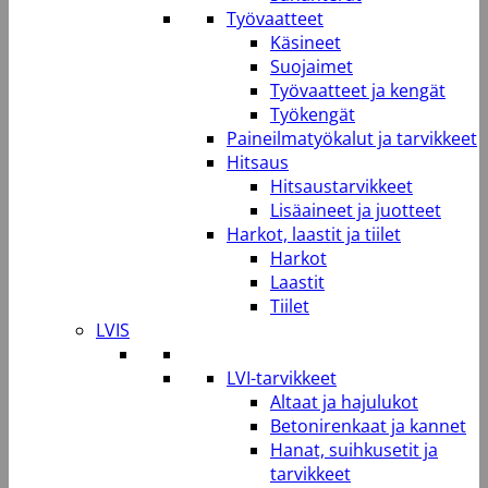
Työvaatteet
Käsineet
Suojaimet
Työvaatteet ja kengät
Työkengät
Paineilmatyökalut ja tarvikkeet
Hitsaus
Hitsaustarvikkeet
Lisäaineet ja juotteet
Harkot, laastit ja tiilet
Harkot
Laastit
Tiilet
LVIS
LVI-tarvikkeet
Altaat ja hajulukot
Betonirenkaat ja kannet
Hanat, suihkusetit ja
tarvikkeet