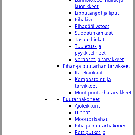
kuorikkeet
Lipputangot ja liput
Pihakivet
Pihapäällysteet
Suodatinkankaat
Tasaushiekat
Tuuletus- ja
pyykkitelineet
Varaosat ja tarvikkeet
Pihan-ja puutarhan tarvikkeet
Katekankaat
Kompostointi ja
tarvikkeet
Muut puutarhatarvikkeet
Puutarhakoneet
Ajoleikkurit
Hihnat
Moottorisahat
Piha-ja puutarhakoneet
Pottiputket ja