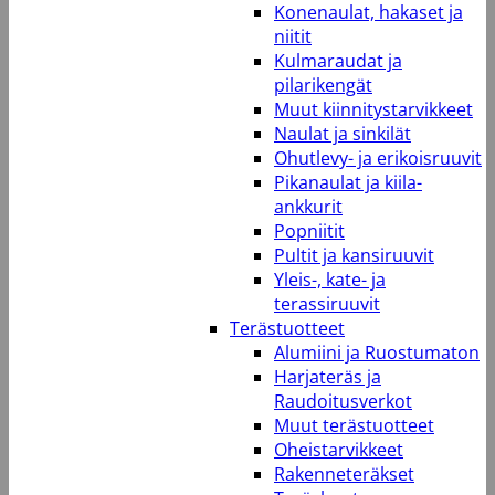
Konenaulat, hakaset ja
niitit
Kulmaraudat ja
pilarikengät
Muut kiinnitystarvikkeet
Naulat ja sinkilät
Ohutlevy- ja erikoisruuvit
Pikanaulat ja kiila-
ankkurit
Popniitit
Pultit ja kansiruuvit
Yleis-, kate- ja
terassiruuvit
Terästuotteet
Alumiini ja Ruostumaton
Harjateräs ja
Raudoitusverkot
Muut terästuotteet
Oheistarvikkeet
Rakenneteräkset