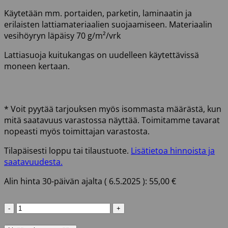
Käytetään mm. portaiden, parketin, laminaatin ja
erilaisten lattiamateriaalien suojaamiseen. Materiaalin
vesihöyryn läpäisy 70 g/m²/vrk
Lattiasuoja kuitukangas on uudelleen käytettävissä
moneen kertaan.
* Voit pyytää tarjouksen myös isommasta määrästä, kun
mitä saatavuus varastossa näyttää. Toimitamme tavarat
nopeasti myös toimittajan varastosta.
Tilapäisesti loppu tai tilaustuote.
Lisätietoa hinnoista ja
saatavuudesta.
Alin hinta 30-päivän ajalta (
6.5.2025
):
55,00
€
LATTIASUOJA
1X25M