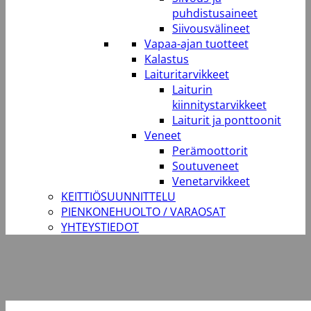
puhdistusaineet
Siivousvälineet
Vapaa-ajan tuotteet
Kalastus
Laituritarvikkeet
Laiturin
kiinnitystarvikkeet
Laiturit ja ponttoonit
Veneet
Perämoottorit
Soutuveneet
Venetarvikkeet
KEITTIÖSUUNNITTELU
PIENKONEHUOLTO / VARAOSAT
YHTEYSTIEDOT