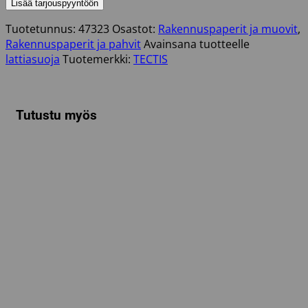
FLOORCOVER
Lisää tarjouspyyntöön
SORT
Tuotetunnus:
47323
Osastot:
Rakennuspaperit ja muovit
,
määrä
Rakennuspaperit ja pahvit
Avainsana tuotteelle
lattiasuoja
Tuotemerkki:
TECTIS
Tutustu myös