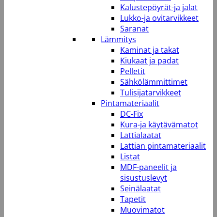
Kalustepöyrät-ja jalat
Lukko-ja ovitarvikkeet
Saranat
Lämmitys
Kaminat ja takat
Kiukaat ja padat
Pelletit
Sähkölämmittimet
Tulisijatarvikkeet
Pintamateriaalit
DC-Fix
Kura-ja käytävämatot
Lattialaatat
Lattian pintamateriaalit
Listat
MDF-paneelit ja
sisustuslevyt
Seinälaatat
Tapetit
Muovimatot