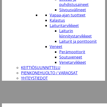
puhdistusaineet
Siivousvälineet
Vapaa-ajan tuotteet
Kalastus
Laituritarvikkeet
Laiturin
kiinnitystarvikkeet
Laiturit ja ponttoonit
Veneet
Perämoottorit
Soutuveneet
Venetarvikkeet
KEITTIÖSUUNNITTELU
PIENKONEHUOLTO / VARAOSAT
YHTEYSTIEDOT