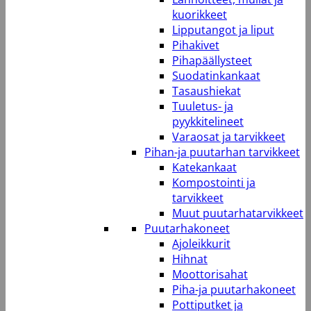
kuorikkeet
Lipputangot ja liput
Pihakivet
Pihapäällysteet
Suodatinkankaat
Tasaushiekat
Tuuletus- ja
pyykkitelineet
Varaosat ja tarvikkeet
Pihan-ja puutarhan tarvikkeet
Katekankaat
Kompostointi ja
tarvikkeet
Muut puutarhatarvikkeet
Puutarhakoneet
Ajoleikkurit
Hihnat
Moottorisahat
Piha-ja puutarhakoneet
Pottiputket ja