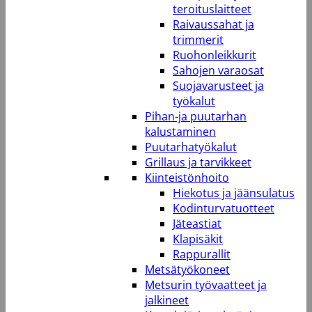
teroituslaitteet
Raivaussahat ja
trimmerit
Ruohonleikkurit
Sahojen varaosat
Suojavarusteet ja
työkalut
Pihan-ja puutarhan
kalustaminen
Puutarhatyökalut
Grillaus ja tarvikkeet
Kiinteistönhoito
Hiekotus ja jäänsulatus
Kodinturvatuotteet
Jäteastiat
Klapisäkit
Rappurallit
Metsätyökoneet
Metsurin työvaatteet ja
jalkineet