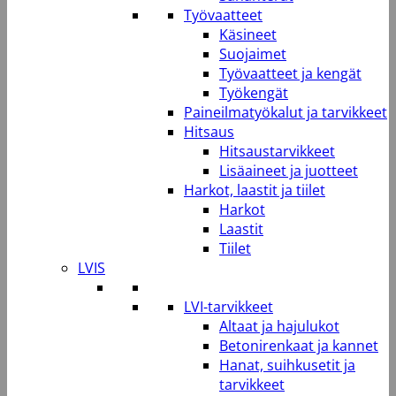
Työvaatteet
Käsineet
Suojaimet
Työvaatteet ja kengät
Työkengät
Paineilmatyökalut ja tarvikkeet
Hitsaus
Hitsaustarvikkeet
Lisäaineet ja juotteet
Harkot, laastit ja tiilet
Harkot
Laastit
Tiilet
LVIS
LVI-tarvikkeet
Altaat ja hajulukot
Betonirenkaat ja kannet
Hanat, suihkusetit ja
tarvikkeet