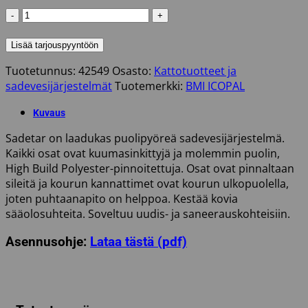
SYÖKSYPUTKI
SADETAR
TERÄS
Lisää tarjouspyyntöön
90MM
Tuotetunnus:
42549
Osasto:
Kattotuotteet ja
1M
sadevesijärjestelmät
Tuotemerkki:
BMI ICOPAL
HARMAA
ICOPAL
Kuvaus
määrä
Sadetar on laadukas puolipyöreä sadevesijärjestelmä.
Kaikki osat ovat kuumasinkittyjä ja molemmin puolin,
High Build Polyester-pinnoitettuja. Osat ovat pinnaltaan
sileitä ja kourun kannattimet ovat kourun ulkopuolella,
joten puhtaanapito on helppoa. Kestää kovia
sääolosuhteita. Soveltuu uudis- ja saneerauskohteisiin.
Asennusohje:
Lataa tästä (pdf)