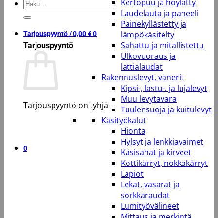
Kertopuu ja höylätty
Etsi:
Laudelauta ja paneeli
Painekyllästetty ja
lämpökäsitelty
Tarjouspyyntö /
0,00
€
0
Sahattu ja mitallistettu
Tarjouspyyntö
Ulkovuoraus ja
lattialaudat
Rakennuslevyt, vanerit
Kipsi-, lastu-. ja lujalevyt
Muu levytavara
Tarjouspyyntö on tyhjä.
Tuulensuoja ja kuitulevyt
Käsityökalut
Takaisin kauppaan
Hionta
Hylsyt ja lenkkiavaimet
0
Käsisahat ja kirveet
Kottikärryt, nokkakärryt
Lapiot
Lekat, vasarat ja
sorkkaraudat
Lumityövälineet
Mittaus ja merkintä