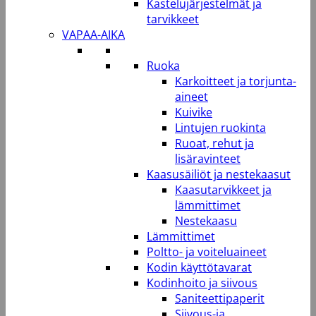
Kastelujärjestelmät ja
tarvikkeet
VAPAA-AIKA
Ruoka
Karkoitteet ja torjunta-
aineet
Kuivike
Lintujen ruokinta
Ruoat, rehut ja
lisäravinteet
Kaasusäiliöt ja nestekaasut
Kaasutarvikkeet ja
lämmittimet
Nestekaasu
Lämmittimet
Poltto- ja voiteluaineet
Kodin käyttötavarat
Kodinhoito ja siivous
Saniteettipaperit
Siivous-ja