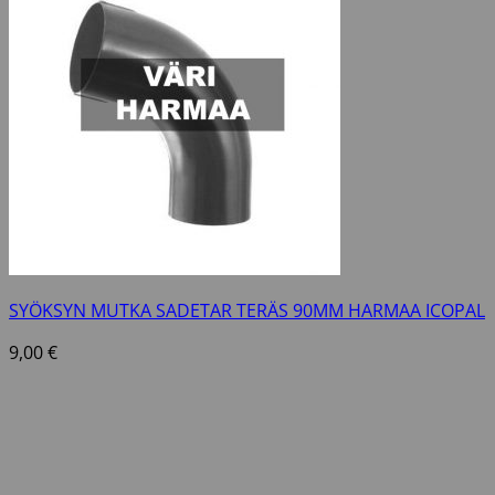
SYÖKSYN MUTKA SADETAR TERÄS 90MM HARMAA ICOPAL
9,00
€