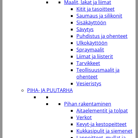
Maalit, lakat ja liimat
Kitit ja tasoitteet
Saumaus ja silikonit
Sisäkäyttöön
Sävytys
Puhdistus ja ohenteet
Ulkokäyttöön
Spraymaalit
Liimat ja liisterit
Tarvikkeet
Teollisuusmaalit ja
ohenteet
Vesieristys
PIHA- JA PUUTARHA
Pihan rakentaminen
Aitaelementit ja tolpat
Verkot
Kevyt-ja kestopeitteet
Kukkasipulit ja siemenet
Lannoitteet, mullat ja