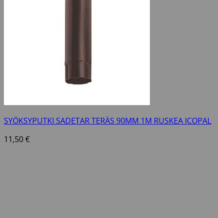
SYÖKSYPUTKI SADETAR TERÄS 90MM 1M RUSKEA ICOPAL
11,50
€