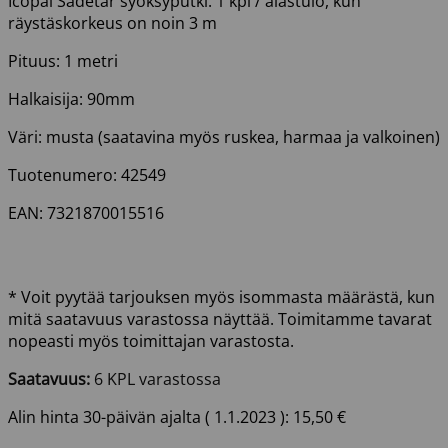
Icopal Sadetar syöksyputki. 1 kpl / alastulo, kun
räystäskorkeus on noin 3 m
Pituus: 1 metri
Halkaisija: 90mm
Väri: musta (saatavina myös ruskea, harmaa ja valkoinen)
Tuotenumero: 42549
EAN: 7321870015516
* Voit pyytää tarjouksen myös isommasta määrästä, kun
mitä saatavuus varastossa näyttää. Toimitamme tavarat
nopeasti myös toimittajan varastosta.
Saatavuus:
6 KPL varastossa
Alin hinta 30-päivän ajalta (
1.1.2023
):
15,50
€