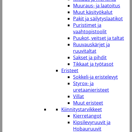
Muuraus- ja laatoitus
Muut käsityökalut
Pakit ja säilytyslaatikot
Puristimet ja
vaahtopistoolit
Puukot, veitset ja taltat
Ruuvauskärjet ja
ruuvitaltat
Sakset ja pihdit
Tikkaat ja työtasot
Eristeet
Sokkeli-ja eristelevyt
Styrox- ja
uretaanieristeet
Villat
Muut eristeet
Kiinnitystarvikkeet
Kierretangot
Kipsilevyruuvit ja
Hobauruuvit