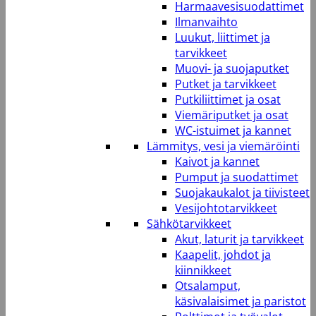
Harmaavesisuodattimet
Ilmanvaihto
Luukut, liittimet ja
tarvikkeet
Muovi- ja suojaputket
Putket ja tarvikkeet
Putkiliittimet ja osat
Viemäriputket ja osat
WC-istuimet ja kannet
Lämmitys, vesi ja viemäröinti
Kaivot ja kannet
Pumput ja suodattimet
Suojakaukalot ja tiivisteet
Vesijohtotarvikkeet
Sähkötarvikkeet
Akut, laturit ja tarvikkeet
Kaapelit, johdot ja
kiinnikkeet
Otsalamput,
käsivalaisimet ja paristot