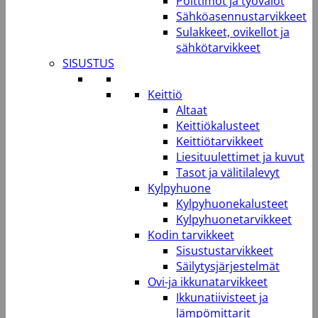
Polttimot ja työvalot
Sähköasennustarvikkeet
Sulakkeet, ovikellot ja
sähkötarvikkeet
SISUSTUS
Keittiö
Altaat
Keittiökalusteet
Keittiötarvikkeet
Liesituulettimet ja kuvut
Tasot ja välitilalevyt
Kylpyhuone
Kylpyhuonekalusteet
Kylpyhuonetarvikkeet
Kodin tarvikkeet
Sisustustarvikkeet
Säilytysjärjestelmät
Ovi-ja ikkunatarvikkeet
Ikkunatiivisteet ja
lämpömittarit