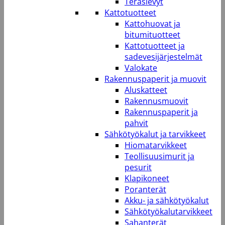
Teräslevyt
Kattotuotteet
Kattohuovat ja
bitumituotteet
Kattotuotteet ja
sadevesijärjestelmät
Valokate
Rakennuspaperit ja muovit
Aluskatteet
Rakennusmuovit
Rakennuspaperit ja
pahvit
Sähkötyökalut ja tarvikkeet
Hiomatarvikkeet
Teollisuusimurit ja
pesurit
Klapikoneet
Poranterät
Akku- ja sähkötyökalut
Sähkötyökalutarvikkeet
Sahanterät