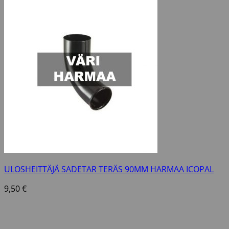
ULOSHEITTÄJÄ SADETAR TERÄS 90MM HARMAA ICOPAL
9,50
€