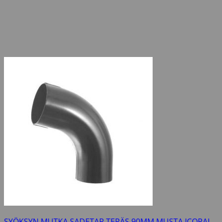
SYÖKSYN MUTKA SADETAR TERÄS 90MM MUSTA ICOPAL