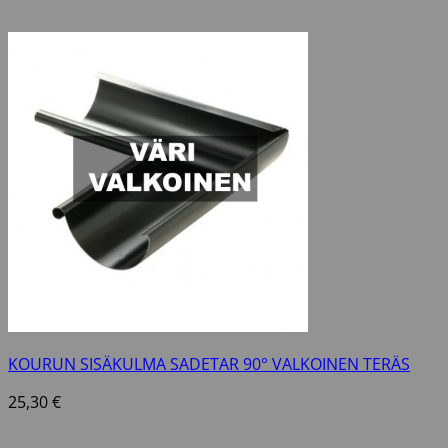
KOURUN SISÄKULMA SADETAR 90° VALKOINEN TERÄS
25,30
€