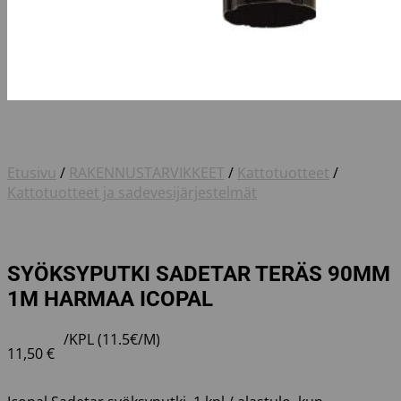
Etusivu
/
RAKENNUSTARVIKKEET
/
Kattotuotteet
/
Kattotuotteet ja sadevesijärjestelmät
SYÖKSYPUTKI SADETAR TERÄS 90MM
1M HARMAA ICOPAL
/KPL (11.5€/M)
11,50
€