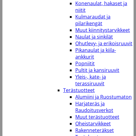
Konenaulat, hakaset ja
niitit
Kulmaraudat ja
pilarikengät
Muut kiinnitystarvikkeet
Naulat ja sinkilät
Ohutlevy- ja erikoisruuvit
Pikanaulat ja kiila-
ankkurit
Popniitit
Pultit ja kansiruuvit
Yleis-, kate- ja
terassiruuvit
Terästuotteet
Alumiini ja Ruostumaton
Harjateräs ja
Raudoitusverkot
Muut terästuotteet
Oheistarvikkeet
Rakenneteräkset