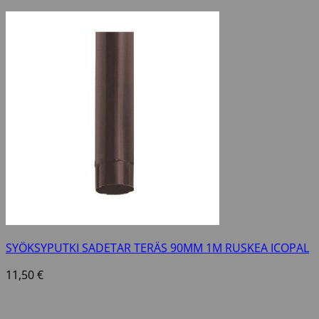
SYÖKSYPUTKI SADETAR TERÄS 90MM 1M RUSKEA ICOPAL
11,50
€