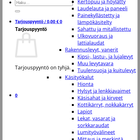
Kertopuu ja höylätty
Etsi:
Laudelauta ja paneeli
Painekyllästetty ja
lämpökäsitelty
Tarjouspyyntö /
0,00
€
0
Sahattu ja mitallistettu
Tarjouspyyntö
Ulkovuoraus ja
lattialaudat
Rakennuslevyt, vanerit
Kipsi-, lastu-. ja lujalevyt
Muu levytavara
Tarjouspyyntö on tyhjä.
Tuulensuoja ja kuitulevyt
Käsityökalut
Takaisin kauppaan
Hionta
Hylsyt ja lenkkiavaimet
0
Käsisahat ja kirveet
Kottikärryt, nokkakärryt
Lapiot
Lekat, vasarat ja
sorkkaraudat
Lumityövälineet
Mittaus ja merkintä