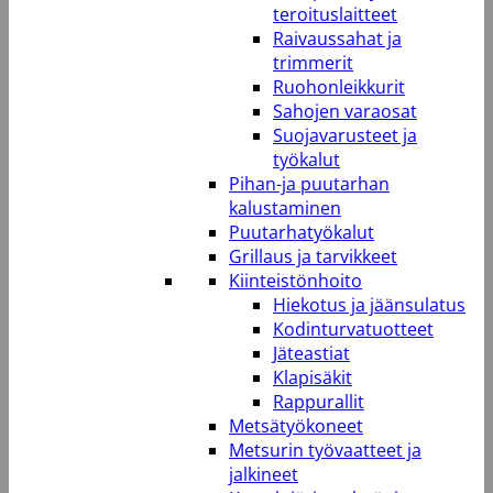
teroituslaitteet
Raivaussahat ja
trimmerit
Ruohonleikkurit
Sahojen varaosat
Suojavarusteet ja
työkalut
Pihan-ja puutarhan
kalustaminen
Puutarhatyökalut
Grillaus ja tarvikkeet
Kiinteistönhoito
Hiekotus ja jäänsulatus
Kodinturvatuotteet
Jäteastiat
Klapisäkit
Rappurallit
Metsätyökoneet
Metsurin työvaatteet ja
jalkineet