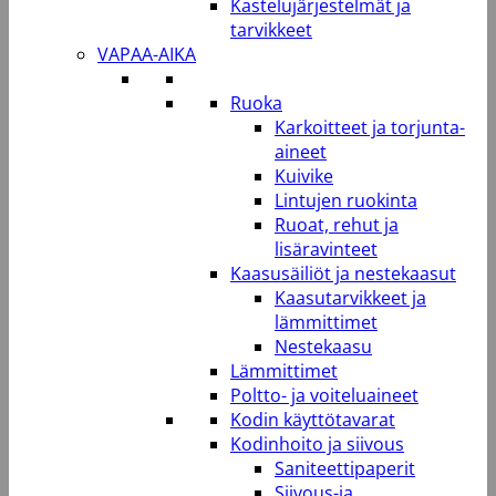
Kastelujärjestelmät ja
tarvikkeet
VAPAA-AIKA
Ruoka
Karkoitteet ja torjunta-
aineet
Kuivike
Lintujen ruokinta
Ruoat, rehut ja
lisäravinteet
Kaasusäiliöt ja nestekaasut
Kaasutarvikkeet ja
lämmittimet
Nestekaasu
Lämmittimet
Poltto- ja voiteluaineet
Kodin käyttötavarat
Kodinhoito ja siivous
Saniteettipaperit
Siivous-ja