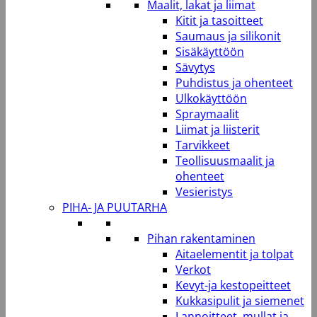
Maalit, lakat ja liimat
Kitit ja tasoitteet
Saumaus ja silikonit
Sisäkäyttöön
Sävytys
Puhdistus ja ohenteet
Ulkokäyttöön
Spraymaalit
Liimat ja liisterit
Tarvikkeet
Teollisuusmaalit ja
ohenteet
Vesieristys
PIHA- JA PUUTARHA
Pihan rakentaminen
Aitaelementit ja tolpat
Verkot
Kevyt-ja kestopeitteet
Kukkasipulit ja siemenet
Lannoitteet, mullat ja