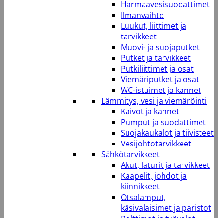
Harmaavesisuodattimet
Ilmanvaihto
Luukut, liittimet ja
tarvikkeet
Muovi- ja suojaputket
Putket ja tarvikkeet
Putkiliittimet ja osat
Viemäriputket ja osat
WC-istuimet ja kannet
Lämmitys, vesi ja viemäröinti
Kaivot ja kannet
Pumput ja suodattimet
Suojakaukalot ja tiivisteet
Vesijohtotarvikkeet
Sähkötarvikkeet
Akut, laturit ja tarvikkeet
Kaapelit, johdot ja
kiinnikkeet
Otsalamput,
käsivalaisimet ja paristot