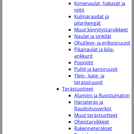
Konenaulat, hakaset ja
niitit
Kulmaraudat ja
pilarikengät
Muut kiinnitystarvikkeet
Naulat ja sinkilät
Ohutlevy- ja erikoisruuvit
Pikanaulat ja kiila-
ankkurit
Popniitit
Pultit ja kansiruuvit
Yleis-, kate- ja
terassiruuvit
Terästuotteet
Alumiini ja Ruostumaton
Harjateräs ja
Raudoitusverkot
Muut terästuotteet
Oheistarvikkeet
Rakenneteräkset