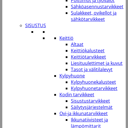
Polttimot ja työvalot
Sähköasennustarvikkeet
Sulakkeet, ovikellot ja
sähkötarvikkeet
SISUSTUS
Keittiö
Altaat
Keittiökalusteet
Keittiötarvikkeet
Liesituulettimet ja kuvut
Tasot ja välitilalevyt
Kylpyhuone
Kylpyhuonekalusteet
Kylpyhuonetarvikkeet
Kodin tarvikkeet
Sisustustarvikkeet
Säilytysjärjestelmät
Ovi-ja ikkunatarvikkeet
Ikkunatiivisteet ja
lämpömittarit