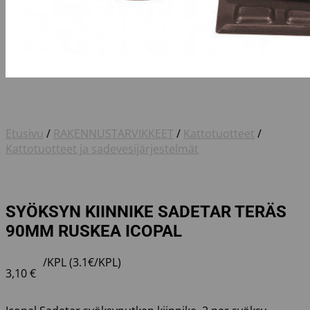
Etusivu
/
RAKENNUSTARVIKKEET
/
Kattotuotteet
/
Kattotuotteet ja sadevesijärjestelmät
SYÖKSYN KIINNIKE SADETAR TERÄS
90MM RUSKEA ICOPAL
/KPL (3.1€/KPL)
3,10
€