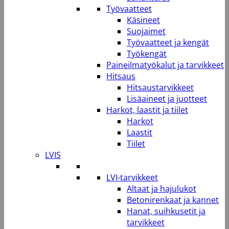
Työvaatteet
Käsineet
Suojaimet
Työvaatteet ja kengät
Työkengät
Paineilmatyökalut ja tarvikkeet
Hitsaus
Hitsaustarvikkeet
Lisäaineet ja juotteet
Harkot, laastit ja tiilet
Harkot
Laastit
Tiilet
LVIS
LVI-tarvikkeet
Altaat ja hajulukot
Betonirenkaat ja kannet
Hanat, suihkusetit ja
tarvikkeet