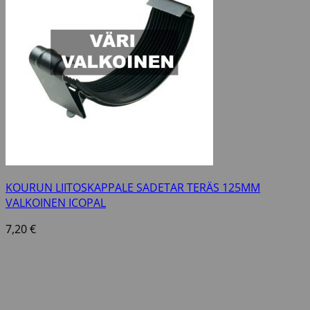
KOURUN LIITOSKAPPALE SADETAR TERÄS 125MM
VALKOINEN ICOPAL
7,20
€