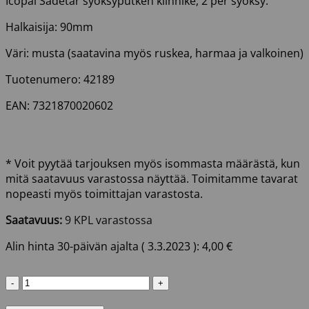
Icopal Sadetar syöksyputken kiinnike, 2 per syöksy.
Halkaisija: 90mm
Väri: musta (saatavina myös ruskea, harmaa ja valkoinen)
Tuotenumero: 42189
EAN: 7321870020602
* Voit pyytää tarjouksen myös isommasta määrästä, kun
mitä saatavuus varastossa näyttää. Toimitamme tavarat
nopeasti myös toimittajan varastosta.
Saatavuus:
9 KPL varastossa
Alin hinta 30-päivän ajalta (
3.3.2023
):
4,00
€
SYÖKSYN
KIINNIKE