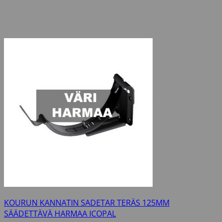
KOURUN KANNATIN SADETAR TERÄS 125MM
SÄÄDETTÄVÄ HARMAA ICOPAL