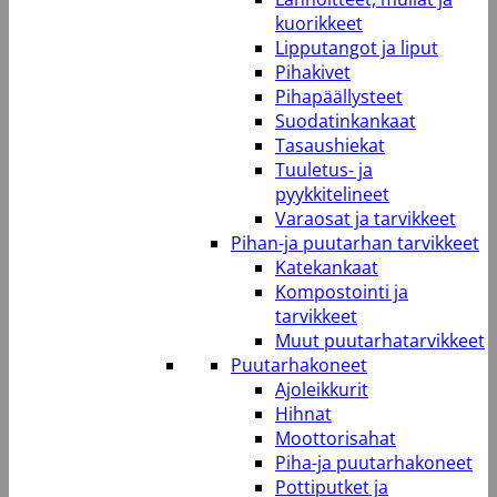
kuorikkeet
Lipputangot ja liput
Pihakivet
Pihapäällysteet
Suodatinkankaat
Tasaushiekat
Tuuletus- ja
pyykkitelineet
Varaosat ja tarvikkeet
Pihan-ja puutarhan tarvikkeet
Katekankaat
Kompostointi ja
tarvikkeet
Muut puutarhatarvikkeet
Puutarhakoneet
Ajoleikkurit
Hihnat
Moottorisahat
Piha-ja puutarhakoneet
Pottiputket ja