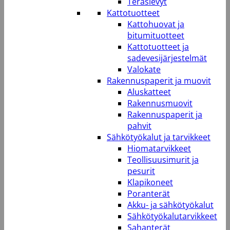
Teräslevyt
Kattotuotteet
Kattohuovat ja
bitumituotteet
Kattotuotteet ja
sadevesijärjestelmät
Valokate
Rakennuspaperit ja muovit
Aluskatteet
Rakennusmuovit
Rakennuspaperit ja
pahvit
Sähkötyökalut ja tarvikkeet
Hiomatarvikkeet
Teollisuusimurit ja
pesurit
Klapikoneet
Poranterät
Akku- ja sähkötyökalut
Sähkötyökalutarvikkeet
Sahanterät