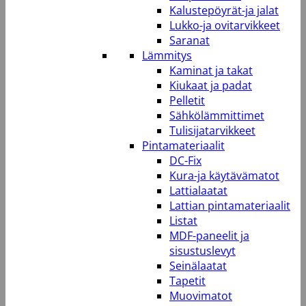
Kalustepöyrät-ja jalat
Lukko-ja ovitarvikkeet
Saranat
Lämmitys
Kaminat ja takat
Kiukaat ja padat
Pelletit
Sähkölämmittimet
Tulisijatarvikkeet
Pintamateriaalit
DC-Fix
Kura-ja käytävämatot
Lattialaatat
Lattian pintamateriaalit
Listat
MDF-paneelit ja
sisustuslevyt
Seinälaatat
Tapetit
Muovimatot