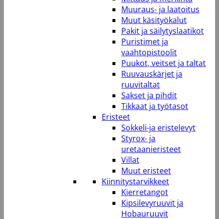
Muuraus- ja laatoitus
Muut käsityökalut
Pakit ja säilytyslaatikot
Puristimet ja
vaahtopistoolit
Puukot, veitset ja taltat
Ruuvauskärjet ja
ruuvitaltat
Sakset ja pihdit
Tikkaat ja työtasot
Eristeet
Sokkeli-ja eristelevyt
Styrox- ja
uretaanieristeet
Villat
Muut eristeet
Kiinnitystarvikkeet
Kierretangot
Kipsilevyruuvit ja
Hobauruuvit