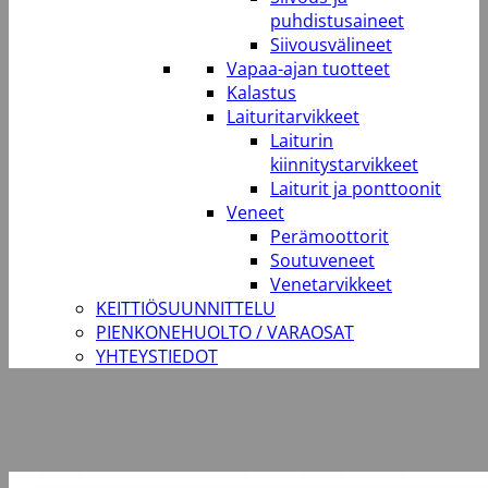
puhdistusaineet
Siivousvälineet
Vapaa-ajan tuotteet
Kalastus
Laituritarvikkeet
Laiturin
kiinnitystarvikkeet
Laiturit ja ponttoonit
Veneet
Perämoottorit
Soutuveneet
Venetarvikkeet
KEITTIÖSUUNNITTELU
PIENKONEHUOLTO / VARAOSAT
YHTEYSTIEDOT