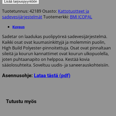
SADETAR
Lisää tarjouspyyntöön
TERÄS
Tuotetunnus:
42189
Osasto:
Kattotuotteet ja
90MM
sadevesijärjestelmät
Tuotemerkki:
BMI ICOPAL
RUSKEA
ICOPAL
Kuvaus
määrä
Sadetar on laadukas puolipyöreä sadevesijärjestelmä.
Kaikki osat ovat kuumasinkittyjä ja molemmin puolin,
High Build Polyester-pinnoitettuja. Osat ovat pinnaltaan
sileitä ja kourun kannattimet ovat kourun ulkopuolella,
joten puhtaanapito on helppoa. Kestää kovia
sääolosuhteita. Soveltuu uudis- ja saneerauskohteisiin.
Asennusohje:
Lataa tästä (pdf)
Tutustu myös