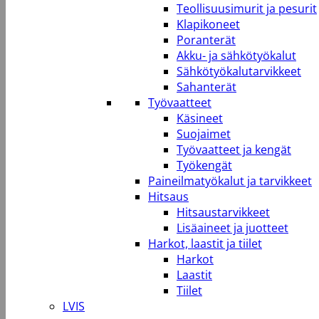
Teollisuusimurit ja pesurit
Klapikoneet
Poranterät
Akku- ja sähkötyökalut
Sähkötyökalutarvikkeet
Sahanterät
Työvaatteet
Käsineet
Suojaimet
Työvaatteet ja kengät
Työkengät
Paineilmatyökalut ja tarvikkeet
Hitsaus
Hitsaustarvikkeet
Lisäaineet ja juotteet
Harkot, laastit ja tiilet
Harkot
Laastit
Tiilet
LVIS