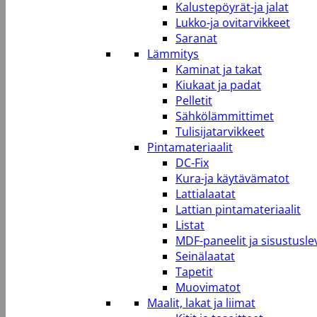
Kalustepöyrät-ja jalat
Lukko-ja ovitarvikkeet
Saranat
Lämmitys
Kaminat ja takat
Kiukaat ja padat
Pelletit
Sähkölämmittimet
Tulisijatarvikkeet
Pintamateriaalit
DC-Fix
Kura-ja käytävämatot
Lattialaatat
Lattian pintamateriaalit
Listat
MDF-paneelit ja sisustusle
Seinälaatat
Tapetit
Muovimatot
Maalit, lakat ja liimat