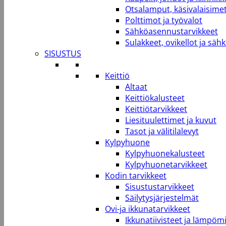
Otsalamput, käsivalaisimet
Polttimot ja työvalot
Sähköasennustarvikkeet
Sulakkeet, ovikellot ja säh
SISUSTUS
Keittiö
Altaat
Keittiökalusteet
Keittiötarvikkeet
Liesituulettimet ja kuvut
Tasot ja välitilalevyt
Kylpyhuone
Kylpyhuonekalusteet
Kylpyhuonetarvikkeet
Kodin tarvikkeet
Sisustustarvikkeet
Säilytysjärjestelmät
Ovi-ja ikkunatarvikkeet
Ikkunatiivisteet ja lämpömi