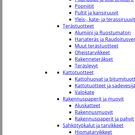
Popniitit
Pultit ja kansiruuvit
Yleis-, kate- ja terassiruuvi
Terästuotteet
Alumiini ja Ruostumaton
Harjateräs ja Raudoitusve
Muut terästuotteet
Oheistarvikkeet
Rakenneteräkset
Teräslevyt
Kattotuotteet
Kattohuovat ja bitumituot
Kattotuotteet ja sadevesij
Valokate
Rakennuspaperit ja muovit
Aluskatteet
Rakennusmuovit
Rakennuspaperit ja pahvit
Sähkötyökalut ja tarvikkeet
Hiomatarvikkeet