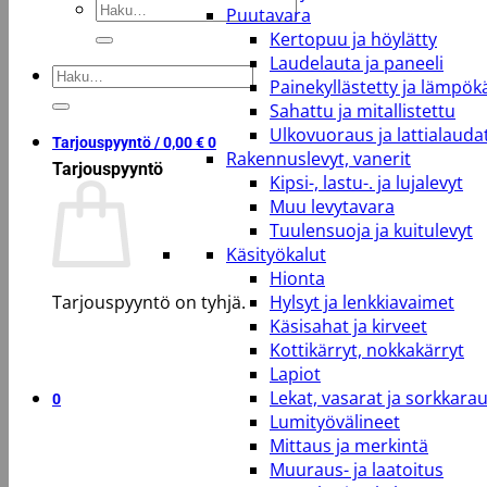
Etsi:
Puutavara
Kertopuu ja höylätty
Laudelauta ja paneeli
Etsi:
Painekyllästetty ja lämpökä
Sahattu ja mitallistettu
Ulkovuoraus ja lattialauda
Tarjouspyyntö /
0,00
€
0
Rakennuslevyt, vanerit
Tarjouspyyntö
Kipsi-, lastu-. ja lujalevyt
Muu levytavara
Tuulensuoja ja kuitulevyt
Käsityökalut
Hionta
Tarjouspyyntö on tyhjä.
Hylsyt ja lenkkiavaimet
Käsisahat ja kirveet
Kottikärryt, nokkakärryt
Takaisin kauppaan
Lapiot
Lekat, vasarat ja sorkkara
0
Lumityövälineet
Mittaus ja merkintä
Muuraus- ja laatoitus