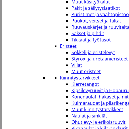
Muut käsityökalut
Pakit ja säilytyslaatikot
Puristimet ja vaahtopistool
Puukot, veitset ja taltat
Ruuvauskärjet ja ruuvitalt
Sakset ja pihdit
Tikkaat ja työtasot
Eristeet
Sokkeli-ja eristelevyt
Styrox- ja uretaanieristeet
Villat
Muut eristeet
Kiinnitystarvikkeet
Kierretangot
Kipsilevyruuvit ja Hobauru
Konenaulat, hakaset ja niit
Kulmaraudat ja pilarikeng
Muut kiinnitystarvikkeet
Naulat ja sinkilät
Ohutlevy- ja erikoisruuvit
Pikanaulat ja kiila-ankkurit