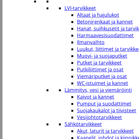
LVI-tarvikkeet
Altaat ja hajulukot
Betonirenkaat ja kannet
Hanat, suihkusetit ja tarvi
Harmaavesisuodattimet
Ilmanvaihto
Luukut, liittimet ja tarvikke
Muovi- ja suojaputket
Putket ja tarvikkeet
Putkiliittimet ja osat
Viemäriputket ja osat
WC-istuimet ja kannet
Lämmitys, vesi ja viemäröinti
Kaivot ja kannet
Pumput ja suodattimet
Suojakaukalot ja tiivisteet
Vesijohtotarvikkeet
Sähkötarvikkeet
Akut, laturit ja tarvikkeet
Kaapelit, johdot ja kiinnikk