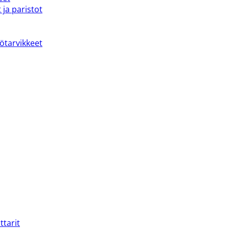
 ja paristot
kötarvikkeet
ttarit