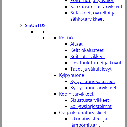
Polttimot ja työvalot
Sähköasennustarvikkeet
Sulakkeet, ovikellot ja
sähkötarvikkeet
SISUSTUS
Keittiö
Altaat
Keittiökalusteet
Keittiötarvikkeet
Liesituulettimet ja kuvut
Tasot ja välitilalevyt
Kylpyhuone
Kylpyhuonekalusteet
Kylpyhuonetarvikkeet
Kodin tarvikkeet
Sisustustarvikkeet
Säilytysjärjestelmät
Ovi-ja ikkunatarvikkeet
Ikkunatiivisteet ja
lämpömittarit