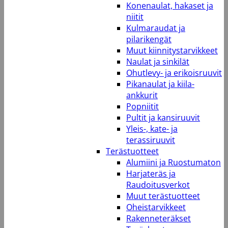
Konenaulat, hakaset ja
niitit
Kulmaraudat ja
pilarikengät
Muut kiinnitystarvikkeet
Naulat ja sinkilät
Ohutlevy- ja erikoisruuvit
Pikanaulat ja kiila-
ankkurit
Popniitit
Pultit ja kansiruuvit
Yleis-, kate- ja
terassiruuvit
Terästuotteet
Alumiini ja Ruostumaton
Harjateräs ja
Raudoitusverkot
Muut terästuotteet
Oheistarvikkeet
Rakenneteräkset