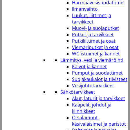
Harmaavesisuodattimet
Ilmanvaihto
Luukut, liittimet ja
tarvikkeet
Muovi- ja suojaputket
Putket ja tarvikkeet
Putkiliittimet ja osat
Viemäriputket ja osat
WC-istuimet ja kannet
Lämmitys, vesi ja viemäröinti
Kaivot ja kannet
Pumput ja suodattimet
Suojakaukalot ja tiivisteet
Vesijohtotarvikkeet
Sähkötarvikkeet
Akut, laturit ja tarvikkeet
Kaapelit, johdot ja
kiinnikkeet
Otsalamput,
käsivalaisimet ja paristot