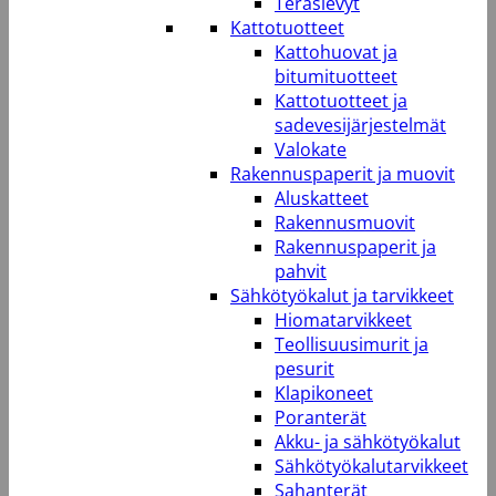
Teräslevyt
Kattotuotteet
Kattohuovat ja
bitumituotteet
Kattotuotteet ja
sadevesijärjestelmät
Valokate
Rakennuspaperit ja muovit
Aluskatteet
Rakennusmuovit
Rakennuspaperit ja
pahvit
Sähkötyökalut ja tarvikkeet
Hiomatarvikkeet
Teollisuusimurit ja
pesurit
Klapikoneet
Poranterät
Akku- ja sähkötyökalut
Sähkötyökalutarvikkeet
Sahanterät