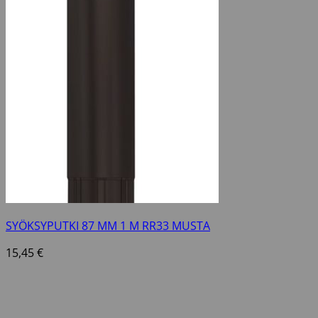
SYÖKSYPUTKI 87 MM 1 M RR33 MUSTA
15,45
€