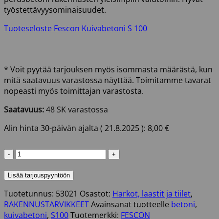
työstettävyysominaisuudet.
Tuoteseloste Fescon Kuivabetoni S 100
* Voit pyytää tarjouksen myös isommasta määrästä, kun
mitä saatavuus varastossa näyttää. Toimitamme tavarat
nopeasti myös toimittajan varastosta.
Saatavuus:
48 SK varastossa
Alin hinta 30-päivän ajalta (
21.8.2025
):
8,00
€
KUIVABETONI
S100
25
Lisää tarjouspyyntöön
KG
Tuotetunnus:
53021
Osastot:
Harkot, laastit ja tiilet
,
FESCON
RAKENNUSTARVIKKEET
Avainsanat tuotteelle
betoni
,
määrä
kuivabetoni
,
S100
Tuotemerkki:
FESCON