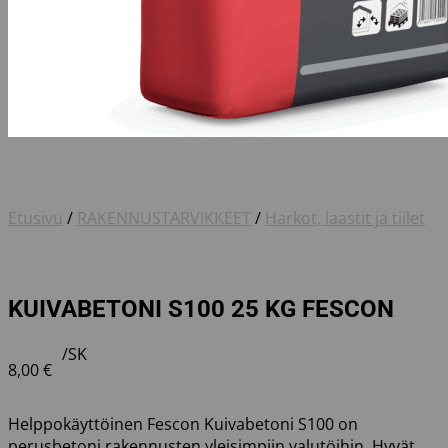
Etusivu
/
RAKENNUSTARVIKKEET
/
Harkot, laastit ja tiilet
KUIVABETONI S100 25 KG FESCON
/SK
8,00
€
Helppokäyttöinen Fescon Kuivabetoni S100 on
perusbetoni rakennusten yleisimpiin valutöihin. Hyvät