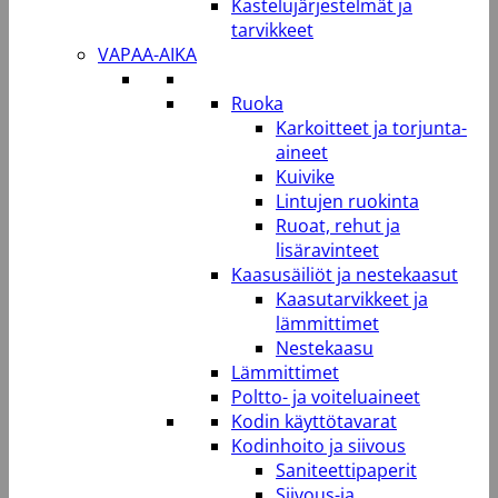
Kastelujärjestelmät ja
tarvikkeet
VAPAA-AIKA
Ruoka
Karkoitteet ja torjunta-
aineet
Kuivike
Lintujen ruokinta
Ruoat, rehut ja
lisäravinteet
Kaasusäiliöt ja nestekaasut
Kaasutarvikkeet ja
lämmittimet
Nestekaasu
Lämmittimet
Poltto- ja voiteluaineet
Kodin käyttötavarat
Kodinhoito ja siivous
Saniteettipaperit
Siivous-ja