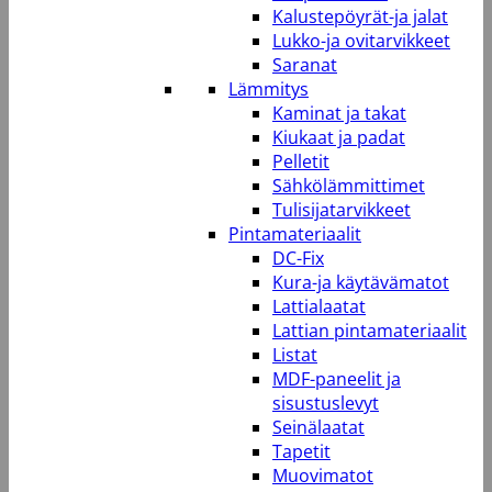
Kalustepöyrät-ja jalat
Lukko-ja ovitarvikkeet
Saranat
Lämmitys
Kaminat ja takat
Kiukaat ja padat
Pelletit
Sähkölämmittimet
Tulisijatarvikkeet
Pintamateriaalit
DC-Fix
Kura-ja käytävämatot
Lattialaatat
Lattian pintamateriaalit
Listat
MDF-paneelit ja
sisustuslevyt
Seinälaatat
Tapetit
Muovimatot