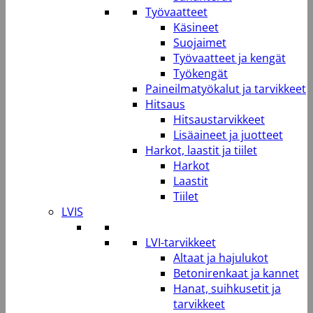
Työvaatteet
Käsineet
Suojaimet
Työvaatteet ja kengät
Työkengät
Paineilmatyökalut ja tarvikkeet
Hitsaus
Hitsaustarvikkeet
Lisäaineet ja juotteet
Harkot, laastit ja tiilet
Harkot
Laastit
Tiilet
LVIS
LVI-tarvikkeet
Altaat ja hajulukot
Betonirenkaat ja kannet
Hanat, suihkusetit ja
tarvikkeet