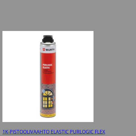
1K-PISTOOLIVAAHTO ELASTIC PURLOGIC FLEX