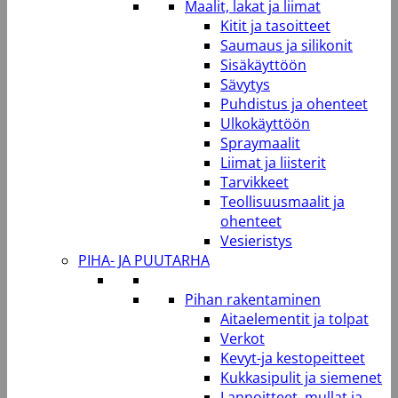
Maalit, lakat ja liimat
Kitit ja tasoitteet
Saumaus ja silikonit
Sisäkäyttöön
Sävytys
Puhdistus ja ohenteet
Ulkokäyttöön
Spraymaalit
Liimat ja liisterit
Tarvikkeet
Teollisuusmaalit ja
ohenteet
Vesieristys
PIHA- JA PUUTARHA
Pihan rakentaminen
Aitaelementit ja tolpat
Verkot
Kevyt-ja kestopeitteet
Kukkasipulit ja siemenet
Lannoitteet, mullat ja