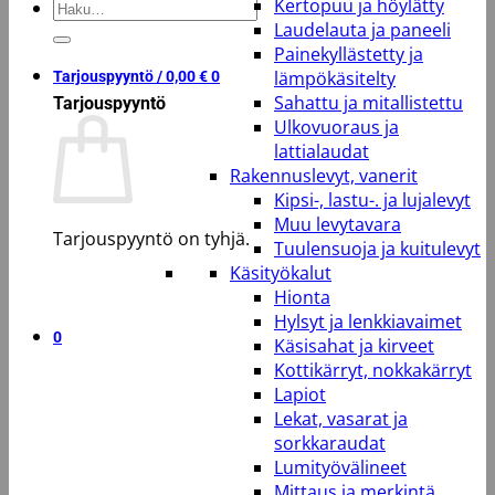
Kertopuu ja höylätty
Etsi:
Laudelauta ja paneeli
Painekyllästetty ja
lämpökäsitelty
Tarjouspyyntö /
0,00
€
0
Sahattu ja mitallistettu
Tarjouspyyntö
Ulkovuoraus ja
lattialaudat
Rakennuslevyt, vanerit
Kipsi-, lastu-. ja lujalevyt
Muu levytavara
Tarjouspyyntö on tyhjä.
Tuulensuoja ja kuitulevyt
Käsityökalut
Takaisin kauppaan
Hionta
Hylsyt ja lenkkiavaimet
0
Käsisahat ja kirveet
Kottikärryt, nokkakärryt
Lapiot
Lekat, vasarat ja
sorkkaraudat
Lumityövälineet
Mittaus ja merkintä