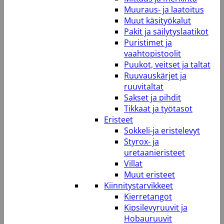
Muuraus- ja laatoitus
Muut käsityökalut
Pakit ja säilytyslaatikot
Puristimet ja
vaahtopistoolit
Puukot, veitset ja taltat
Ruuvauskärjet ja
ruuvitaltat
Sakset ja pihdit
Tikkaat ja työtasot
Eristeet
Sokkeli-ja eristelevyt
Styrox- ja
uretaanieristeet
Villat
Muut eristeet
Kiinnitystarvikkeet
Kierretangot
Kipsilevyruuvit ja
Hobauruuvit