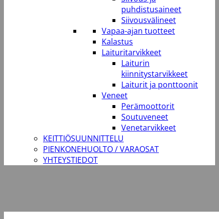
puhdistusaineet
Siivousvälineet
Vapaa-ajan tuotteet
Kalastus
Laituritarvikkeet
Laiturin
kiinnitystarvikkeet
Laiturit ja ponttoonit
Veneet
Perämoottorit
Soutuveneet
Venetarvikkeet
KEITTIÖSUUNNITTELU
PIENKONEHUOLTO / VARAOSAT
YHTEYSTIEDOT